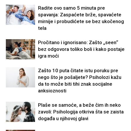
Radite ovo samo 5 minuta pre
spavanja: Zaspaćete brže, spavaćete
mirnije i probudićete se bez ukočenog
tela
Pročitano i ignorisano: Zašto „seen“
bez odgovora toliko boli i kako postaje
igra moći
Zašto 10 puta čitate istu poruku pre
nego što je pošaljete? Psiholozi kažu
da to može biti tihi znak socijalne
anksioznosti
Plaše se samoće, a beže čim ih neko
zavoli: Psihologija otkriva šta se zaista
događa u njihovoj glavi