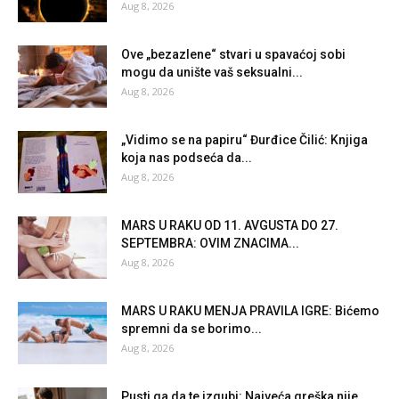
Aug 8, 2026
Ove „bezazlene“ stvari u spavaćoj sobi
mogu da unište vaš seksualni...
Aug 8, 2026
„Vidimo se na papiru“ Đurđice Čilić: Knjiga
koja nas podseća da...
Aug 8, 2026
MARS U RAKU OD 11. AVGUSTA DO 27.
SEPTEMBRA: OVIM ZNACIMA...
Aug 8, 2026
MARS U RAKU MENJA PRAVILA IGRE: Bićemo
spremni da se borimo...
Aug 8, 2026
Pusti ga da te izgubi: Najveća greška nije