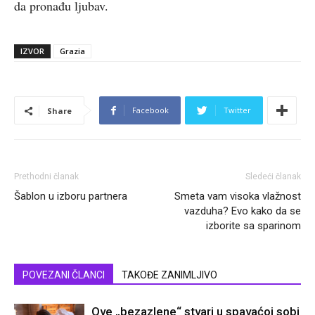
da pronađu ljubav.
IZVOR
Grazia
Facebook
Twitter
Share
Prethodni članak
Sledeći članak
Šablon u izboru partnera
Smeta vam visoka vlažnost
vazduha? Evo kako da se
izborite sa sparinom
POVEZANI ČLANCI
TAKOĐE ZANIMLJIVO
Ove „bezazlene“ stvari u spavaćoj sobi