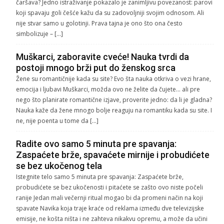
čaršava? Jedno istraživanje pokazalo je zanimljivu povezanost: parovi
koji spavaju goli češće kažu da su zadovoljniji svojim odnosom. Ali
nije stvar samo u golotinji. Prava tajna je ono što ona često
simbolizuje – […]
Muškarci, zaboravite cveće! Nauka tvrdi da
postoji mnogo brži put do ženskog srca
Žene su romantičnije kada su site? Evo šta nauka otkriva o vezi hrane,
emocija i ljubavi Muškarci, možda ovo ne želite da čujete… ali pre
nego što planirate romantične izjave, proverite jedno: da li je gladna?
Nauka kaže da žene mnogo bolje reaguju na romantiku kada su site. I
ne, nije poenta u tome da […]
Radite ovo samo 5 minuta pre spavanja:
Zaspaćete brže, spavaćete mirnije i probudićete
se bez ukočenog tela
Istegnite telo samo 5 minuta pre spavanja: Zaspaćete brže,
probudićete se bez ukočenosti i pitaćete se zašto ovo niste počeli
ranije Jedan mali večernji ritual mogao bi da promeni način na koji
spavate Navika koja traje kraće od reklama između dve televizijske
emisije, ne košta ništa i ne zahteva nikakvu opremu, a može da učini