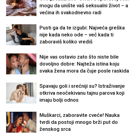
mogu da unište vaš seksualni život – a
većina ih svakodnevno radi
Pusti ga da te izgubi: Najveća greška
nije kada neko ode – već kada ti
zaboraviš koliko vrediš
Nije vas ostavio zato što niste bile
dovoljno dobre: Najteža istina koju
svaka žena mora da čuje posle raskida
Spavaju goli i srećniji su? Istraživanje
otkriva neočekivanu tajnu parova koji
imaju bolji odnos
Muškarci, zaboravite cveće! Nauka
tvrdi da postoji mnogo brži put do
ženskog srca