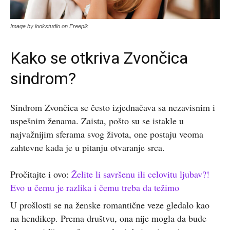
Image by lookstudio on Freepik
Kako se otkriva Zvončica
sindrom?
Sindrom Zvončica se često izjednačava sa nezavisnim i
uspešnim ženama. Zaista, pošto su se istakle u
najvažnijim sferama svog života, one postaju veoma
zahtevne kada je u pitanju otvaranje srca.
Pročitajte i ovo:
Želite li savršenu ili celovitu ljubav?!
Evo u čemu je razlika i čemu treba da težimo
U prošlosti se na ženske romantične veze gledalo kao
na hendikep. Prema društvu, ona nije mogla da bude