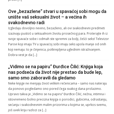
Ove „bezazlene“ stvari u spavaćoj sobi mogu da
unište vaš seksualni život – a većina ih
svakodnevno radi
Izgledaju dovoljno nevino, bezazleno, ali ovi svakodnevni predmeti
izazivaju pustoš u seksualnom životu prosečnog para. Proterajte ih iz
svoje spavaće sobe i odmah ste spremni za bolji, češći seks! Televizor
Parovi koji imaju TV u spavaćoj sobi imaju seks upola manje od onih
koji nemaju: to je činjenica, potkrepljena uglednim istraživanjem.
Dobra vest je da […]
„Vidimo se na papiru“ Đurđice Čilić: Knjiga koja
nas podseća da život nije prestao da bude lep,
samo smo zaboravili da gledamo
Neke knjige ne menjaju život velikim rečenicama – samo nas nateraju
da ponovo pogledamo ono pored čega svakog dana prolazimo.
Upravo takva je „Vidimo se na papiru“ Đurđice Čilić, nežna, intimna i
istovremeno bolno precizna knjiga o porodici, gubicima, odrastanju,
sećanju i svakodnevnim malim prizorima u kojima se, uprkos svemu,
još uvek kriju razlozi za […]