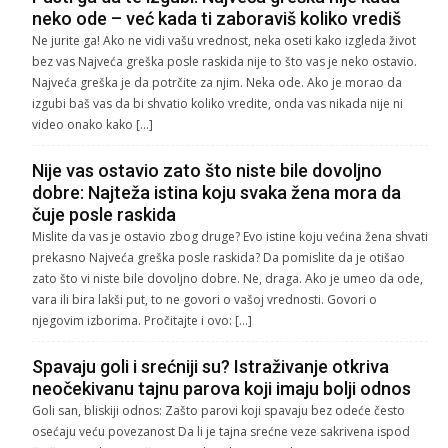
neko ode – već kada ti zaboraviš koliko vrediš
Ne jurite ga! Ako ne vidi vašu vrednost, neka oseti kako izgleda život
bez vas Najveća greška posle raskida nije to što vas je neko ostavio.
Najveća greška je da potrčite za njim. Neka ode. Ako je morao da
izgubi baš vas da bi shvatio koliko vredite, onda vas nikada nije ni
video onako kako […]
Nije vas ostavio zato što niste bile dovoljno
dobre: Najteža istina koju svaka žena mora da
čuje posle raskida
Mislite da vas je ostavio zbog druge? Evo istine koju većina žena shvati
prekasno Najveća greška posle raskida? Da pomislite da je otišao
zato što vi niste bile dovoljno dobre. Ne, draga. Ako je umeo da ode,
vara ili bira lakši put, to ne govori o vašoj vrednosti. Govori o
njegovim izborima. Pročitajte i ovo: […]
Spavaju goli i srećniji su? Istraživanje otkriva
neočekivanu tajnu parova koji imaju bolji odnos
Goli san, bliskiji odnos: Zašto parovi koji spavaju bez odeće često
osećaju veću povezanost Da li je tajna srećne veze sakrivena ispod