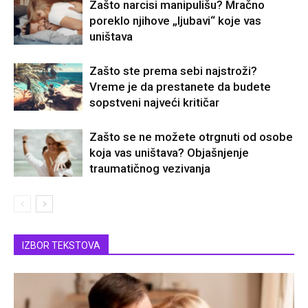
Zašto narcisi manipulišu? Mračno
poreklo njihove „ljubavi“ koje vas
uništava
Zašto ste prema sebi najstroži?
Vreme je da prestanete da budete
sopstveni najveći kritičar
Zašto se ne možete otrgnuti od osobe
koja vas uništava? Objašnjenje
traumatičnog vezivanja
IZBOR TEKSTOVA