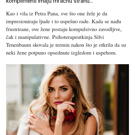
komplimenti imaju mračnu stranu…
Kao i vila iz Petra Pana, sve što one žele je da
impresioniraju ljude i to uspešno rade. Kada se nađu
frustrirane, ove žene postaju kompulsivno zavodljive,
čak i manipulativne. Psihoterapeutkinja Silvi
Tenenbaum skovala je termin nakon što je otkrila da su
neki žene potpuno opsednute izgledom i uspehom.