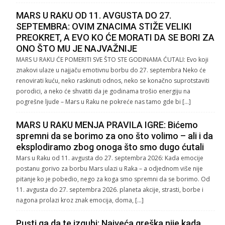
MARS U RAKU OD 11. AVGUSTA DO 27.
SEPTEMBRA: OVIM ZNACIMA STIŽE VELIKI
PREOKRET, A EVO KO ĆE MORATI DA SE BORI ZA
ONO ŠTO MU JE NAJVAŽNIJE
MARS U RAKU ĆE POMERITI SVE ŠTO STE GODINAMA ĆUTALI: Evo koji
znakovi ulaze u najjaču emotivnu borbu do 27. septembra Neko će
renovirati kuću, neko raskinuti odnos, neko se konačno suprotstaviti
porodici, a neko će shvatiti da je godinama trošio energiju na
pogrešne ljude – Mars u Raku ne pokreće nas tamo gde bi […]
MARS U RAKU MENJA PRAVILA IGRE: Bićemo
spremni da se borimo za ono što volimo – ali i da
eksplodiramo zbog onoga što smo dugo ćutali
Mars u Raku od 11. avgusta do 27. septembra 2026: Kada emocije
postanu gorivo za borbu Mars ulazi u Raka – a odjednom više nije
pitanje ko je pobedio, nego za koga smo spremni da se borimo. Od
11. avgusta do 27. septembra 2026. planeta akcije, strasti, borbe i
nagona prolazi kroz znak emocija, doma, […]
Pusti ga da te izgubi: Najveća greška nije kada