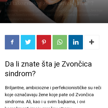
od takozvanog zla „zauvek sama“?
Briljantne, ambiciozne i perfekcionističke su reči koje označavaju žene koje
pate od Zvončica sindroma. Ali, kao i u svim bajkama, i ovi komplimenti
imaju mračnu stranu...
Da li znate šta je Zvončica
sindrom?
Briljantne, ambiciozne i perfekcionističke su reči
koje označavaju žene koje pate od Zvončica
sindroma. Ali, kao i u svim bajkama, i ovi