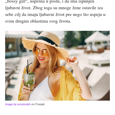
„bossy girl“, uspešna u poslu, i da ima ispunjen
ljubavni život. Zbog toga su mnoge žene ostavile iza
sebe cilj da imaju ljubavni život pre nego što uspeju u
svim drugim oblastima svog života.
Image by prostooleh
on Freepik