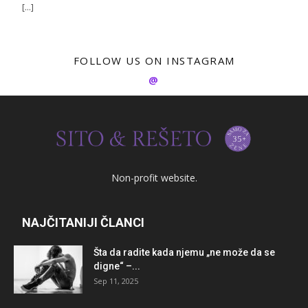
[…]
FOLLOW US ON INSTAGRAM
@
Non-profit website.
NAJČITANIJI ČLANCI
Šta da radite kada njemu „ne može da se
digne“ –...
Sep 11, 2025