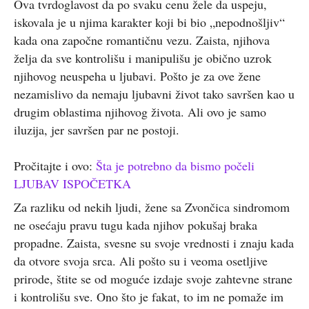
Ova tvrdoglavost da po svaku cenu žele da uspeju,
iskovala je u njima karakter koji bi bio „nepodnošljiv“
kada ona započne romantičnu vezu. Zaista, njihova
želja da sve kontrolišu i manipulišu je obično uzrok
njihovog neuspeha u ljubavi. Pošto je za ove žene
nezamislivo da nemaju ljubavni život tako savršen kao u
drugim oblastima njihovog života. Ali ovo je samo
iluzija, jer savršen par ne postoji.
Pročitajte i ovo:
Šta je potrebno da bismo počeli
LJUBAV ISPOČETKA
Za razliku od nekih ljudi, žene sa Zvončica sindromom
ne osećaju pravu tugu kada njihov pokušaj braka
propadne. Zaista, svesne su svoje vrednosti i znaju kada
da otvore svoja srca. Ali pošto su i veoma osetljive
prirode, štite se od moguće izdaje svoje zahtevne strane
i kontrolišu sve. Ono što je fakat, to im ne pomaže im