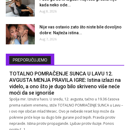
kada neko ode...
Aug 8, 2026
Nije vas ostavio zato što niste bile dovoljno
dobre: Najteža istina...
Aug 7, 2026
PREPORUČUJEMO
TOTALNO POMRAČENJE SUNCA U LAVU 12.
AVGUSTA MENJA PRAVILA IGRE: Istina izlazi na
videlo, a ono što je dugo bilo skriveno više neće
moći da se ignoriše
Spolja mir. Iznutra haos. U sredu, 12. avgusta, tačno u 19.36 časova
prema našem vremenu, stiže TOTALNO POMRAČENJE SUNCA u Lavu –
i ovo nije običan mlad Mesec. Ovo je nebeski reset koji može da
pokrene priče koje su dugo bile gurane pod tepih. Pravda protiv
nepravde. Istina protiv propagande. Ljubav protiv iluzije. Ponos
protiv […]