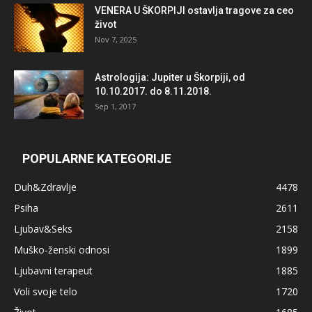
VENERA U ŠKORPIJI ostavlja tragove za ceo
život
Nov 7, 2025
Astrologija: Jupiter u Škorpiji, od
10.10.2017. do 8.11.2018.
Sep 1, 2017
POPULARNE KATEGORIJE
Duh&Zdravlje
4478
Psiha
2611
Ljubav&Seks
2158
Muško-ženski odnosi
1899
Ljubavni terapeut
1885
Voli svoje telo
1720