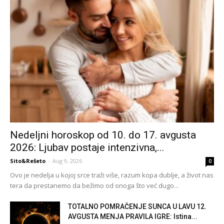
Nedeljni horoskop od 10. do 17. avgusta
2026: Ljubav postaje intenzivna,...
Sito&Rešeto
-
Aug 9, 2026
0
Ovo je nedelja u kojoj srce traži više, razum kopa dublje, a život nas
tera da prestanemo da bežimo od onoga što već dugo...
TOTALNO POMRAČENJE SUNCA U LAVU 12.
AVGUSTA MENJA PRAVILA IGRE: Istina...