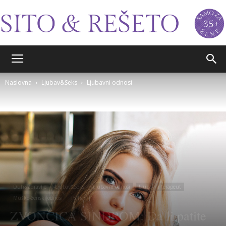
Sito&Rešeto
Naslovna
Ljubav&Seks
Ljubavni odnosi
Duh&Zdravlje
Ljubav&Seks
Ljubavni odnosi
Ljubavni terapeut
Muško-ženski odnosi
Psiha
ZVONČICA SINDROM: Da li patite