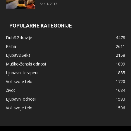
Sep 1, 2017
POPULARNE KATEGORIJE
Duh&Zdravlje
4478
Psiha
2611
Ljubav&Seks
2158
Muško-ženski odnosi
1899
Ljubavni terapeut
1885
Voli svoje telo
1720
Život
1684
Ljubavni odnosi
1593
Voli svoje telo
1506