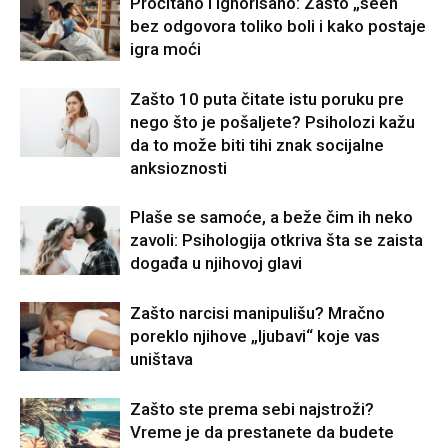
Pročitano i ignorisano: Zašto „seen“
bez odgovora toliko boli i kako postaje
igra moći
Zašto 10 puta čitate istu poruku pre
nego što je pošaljete? Psiholozi kažu
da to može biti tihi znak socijalne
anksioznosti
Plaše se samoće, a beže čim ih neko
zavoli: Psihologija otkriva šta se zaista
događa u njihovoj glavi
Zašto narcisi manipulišu? Mračno
poreklo njihove „ljubavi“ koje vas
uništava
Zašto ste prema sebi najstroži?
Vreme je da prestanete da budete