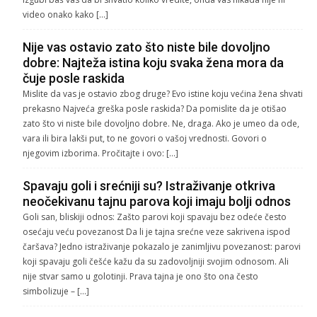
video onako kako […]
Nije vas ostavio zato što niste bile dovoljno
dobre: Najteža istina koju svaka žena mora da
čuje posle raskida
Mislite da vas je ostavio zbog druge? Evo istine koju većina žena shvati
prekasno Najveća greška posle raskida? Da pomislite da je otišao
zato što vi niste bile dovoljno dobre. Ne, draga. Ako je umeo da ode,
vara ili bira lakši put, to ne govori o vašoj vrednosti. Govori o
njegovim izborima. Pročitajte i ovo: […]
Spavaju goli i srećniji su? Istraživanje otkriva
neočekivanu tajnu parova koji imaju bolji odnos
Goli san, bliskiji odnos: Zašto parovi koji spavaju bez odeće često
osećaju veću povezanost Da li je tajna srećne veze sakrivena ispod
čaršava? Jedno istraživanje pokazalo je zanimljivu povezanost: parovi
koji spavaju goli češće kažu da su zadovoljniji svojim odnosom. Ali
nije stvar samo u golotinji. Prava tajna je ono što ona često
simbolizuje – […]