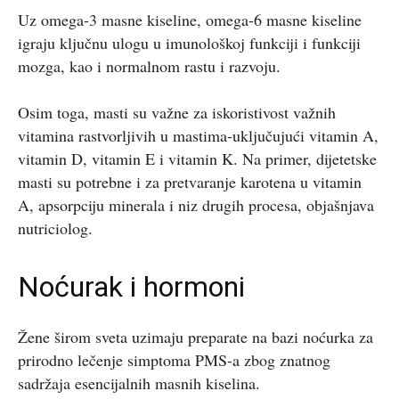
Uz omega-3 masne kiseline, omega-6 masne kiseline
igraju ključnu ulogu u imunološkoj funkciji i funkciji
mozga, kao i normalnom rastu i razvoju.
Osim toga, masti su važne za iskoristivost važnih
vitamina rastvorljivih u mastima-uključujući vitamin A,
vitamin D, vitamin E i vitamin K. Na primer, dijetetske
masti su potrebne i za pretvaranje karotena u vitamin
A, apsorpciju minerala i niz drugih procesa, objašnjava
nutriciolog.
Noćurak i hormoni
Žene širom sveta uzimaju preparate na bazi noćurka za
prirodno lečenje simptoma PMS-a zbog znatnog
sadržaja esencijalnih masnih kiselina.