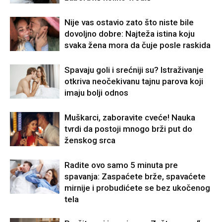
Nije vas ostavio zato što niste bile
dovoljno dobre: Najteža istina koju
svaka žena mora da čuje posle raskida
Spavaju goli i srećniji su? Istraživanje
otkriva neočekivanu tajnu parova koji
imaju bolji odnos
Muškarci, zaboravite cveće! Nauka
tvrdi da postoji mnogo brži put do
ženskog srca
Radite ovo samo 5 minuta pre
spavanja: Zaspaćete brže, spavaćete
mirnije i probudićete se bez ukočenog
tela