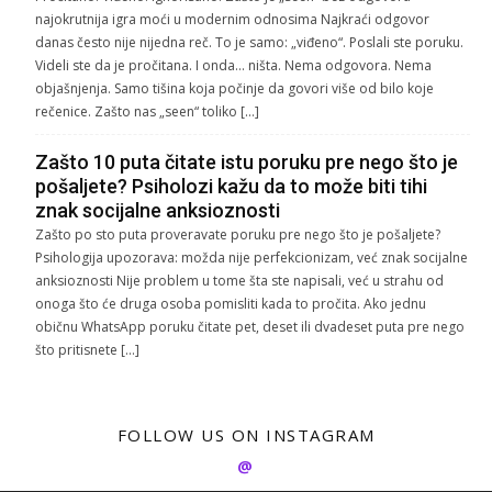
najokrutnija igra moći u modernim odnosima Najkraći odgovor
danas često nije nijedna reč. To je samo: „viđeno“. Poslali ste poruku.
Videli ste da je pročitana. I onda… ništa. Nema odgovora. Nema
objašnjenja. Samo tišina koja počinje da govori više od bilo koje
rečenice. Zašto nas „seen“ toliko […]
Zašto 10 puta čitate istu poruku pre nego što je
pošaljete? Psiholozi kažu da to može biti tihi
znak socijalne anksioznosti
Zašto po sto puta proveravate poruku pre nego što je pošaljete?
Psihologija upozorava: možda nije perfekcionizam, već znak socijalne
anksioznosti Nije problem u tome šta ste napisali, već u strahu od
onoga što će druga osoba pomisliti kada to pročita. Ako jednu
običnu WhatsApp poruku čitate pet, deset ili dvadeset puta pre nego
što pritisnete […]
FOLLOW US ON INSTAGRAM
@