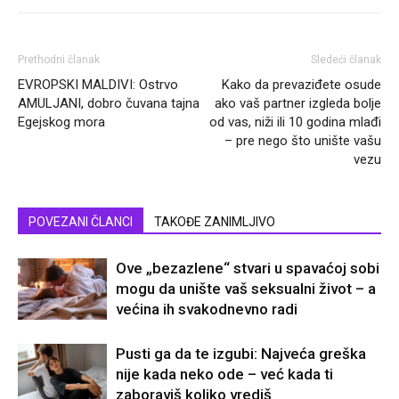
Prethodni članak
Sledeći članak
EVROPSKI MALDIVI: Ostrvo
Kako da prevaziđete osude
AMULJANI, dobro čuvana tajna
ako vaš partner izgleda bolje
Egejskog mora
od vas, niži ili 10 godina mlađi
– pre nego što unište vašu
vezu
POVEZANI ČLANCI
TAKOĐE ZANIMLJIVO
Ove „bezazlene“ stvari u spavaćoj sobi
mogu da unište vaš seksualni život – a
većina ih svakodnevno radi
Pusti ga da te izgubi: Najveća greška
nije kada neko ode – već kada ti
zaboraviš koliko vrediš