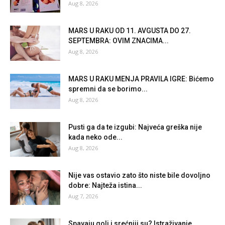
Aug 8, 2026
MARS U RAKU OD 11. AVGUSTA DO 27.
SEPTEMBRA: OVIM ZNACIMA...
Aug 8, 2026
MARS U RAKU MENJA PRAVILA IGRE: Bićemo
spremni da se borimo...
Aug 8, 2026
Pusti ga da te izgubi: Najveća greška nije
kada neko ode...
Aug 8, 2026
Nije vas ostavio zato što niste bile dovoljno
dobre: Najteža istina...
Aug 7, 2026
Spavaju goli i srećniji su? Istraživanje