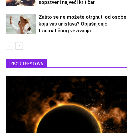
sopstveni najveći kritičar
Zašto se ne možete otrgnuti od osobe
koja vas uništava? Objašnjenje
traumatičnog vezivanja
IZBOR TEKSTOVA