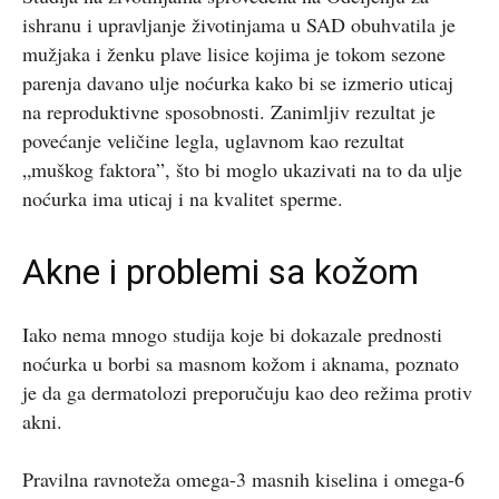
ishranu i upravljanje životinjama u SAD obuhvatila je
mužjaka i ženku plave lisice kojima je tokom sezone
parenja davano ulje noćurka kako bi se izmerio uticaj
na reproduktivne sposobnosti. Zanimljiv rezultat je
povećanje veličine legla, uglavnom kao rezultat
„muškog faktora”, što bi moglo ukazivati na to da ulje
noćurka ima uticaj i na kvalitet sperme.
Akne i problemi sa kožom
Iako nema mnogo studija koje bi dokazale prednosti
noćurka u borbi sa masnom kožom i aknama, poznato
je da ga dermatolozi preporučuju kao deo režima protiv
akni.
Pravilna ravnoteža omega-3 masnih kiselina i omega-6