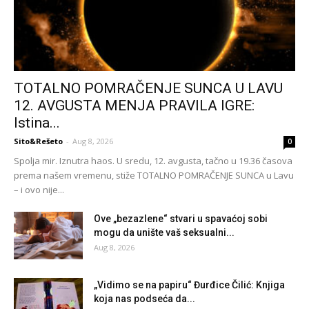
TOTALNO POMRAČENJE SUNCA U LAVU
12. AVGUSTA MENJA PRAVILA IGRE:
Istina...
Sito&Rešeto
-
Aug 8, 2026
0
Spolja mir. Iznutra haos. U sredu, 12. avgusta, tačno u 19.36 časova
prema našem vremenu, stiže TOTALNO POMRAČENJE SUNCA u Lavu
– i ovo nije...
Ove „bezazlene“ stvari u spavaćoj sobi
mogu da unište vaš seksualni...
Aug 8, 2026
„Vidimo se na papiru“ Đurđice Čilić: Knjiga
koja nas podseća da...