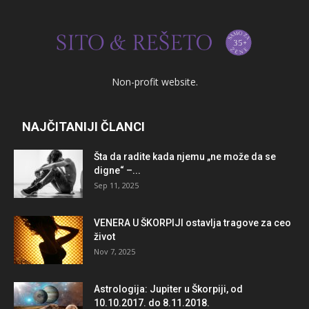
Non-profit website.
NAJČITANIJI ČLANCI
Šta da radite kada njemu „ne može da se
digne“ –...
Sep 11, 2025
VENERA U ŠKORPIJI ostavlja tragove za ceo
život
Nov 7, 2025
Astrologija: Jupiter u Škorpiji, od
10.10.2017. do 8.11.2018.