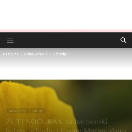
Naslovna
Duh&Zdravlje
Zdravlje
Duh&Zdravlje
Zdravlje
ŽUTI NOĆURAK za hormonski
balans, zdravlje i lepotu: Moćan, skoro