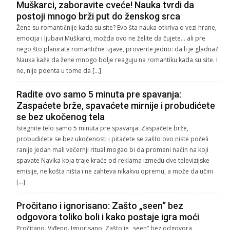
Muškarci, zaboravite cveće! Nauka tvrdi da
postoji mnogo brži put do ženskog srca
Žene su romantičnije kada su site? Evo šta nauka otkriva o vezi hrane,
emocija i ljubavi Muškarci, možda ovo ne želite da čujete… ali pre
nego što planirate romantične izjave, proverite jedno: da li je gladna?
Nauka kaže da žene mnogo bolje reaguju na romantiku kada su site. I
ne, nije poenta u tome da […]
Radite ovo samo 5 minuta pre spavanja:
Zaspaćete brže, spavaćete mirnije i probudićete
se bez ukočenog tela
Istegnite telo samo 5 minuta pre spavanja: Zaspaćete brže,
probudićete se bez ukočenosti i pitaćete se zašto ovo niste počeli
ranije Jedan mali večernji ritual mogao bi da promeni način na koji
spavate Navika koja traje kraće od reklama između dve televizijske
emisije, ne košta ništa i ne zahteva nikakvu opremu, a može da učini
[…]
Pročitano i ignorisano: Zašto „seen“ bez
odgovora toliko boli i kako postaje igra moći
Pročitano. Viđeno. Ignorisano. Zašto je „seen“ bez odgovora