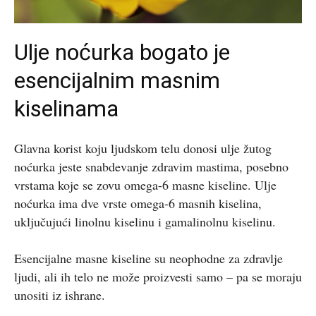
Ulje noćurka bogato je
esencijalnim masnim
kiselinama
Glavna korist koju ljudskom telu donosi ulje žutog
noćurka jeste snabdevanje zdravim mastima, posebno
vrstama koje se zovu omega-6 masne kiseline. Ulje
noćurka ima dve vrste omega-6 masnih kiselina,
uključujući linolnu kiselinu i gamalinolnu kiselinu.
Esencijalne masne kiseline su neophodne za zdravlje
ljudi, ali ih telo ne može proizvesti samo – pa se moraju
unositi iz ishrane.