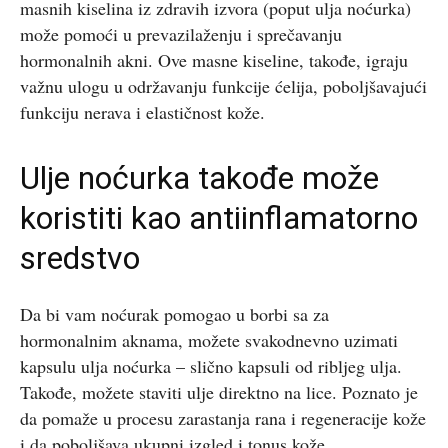
masnih kiselina iz zdravih izvora (poput ulja noćurka)
može pomoći u prevazilaženju i sprečavanju
hormonalnih akni. Ove masne kiseline, takođe, igraju
važnu ulogu u održavanju funkcije ćelija, poboljšavajući
funkciju nerava i elastičnost kože.
Ulje noćurka takođe može
koristiti kao antiinflamatorno
sredstvo
Da bi vam noćurak pomogao u borbi sa za
hormonalnim aknama, možete svakodnevno uzimati
kapsulu ulja noćurka – slično kapsuli od ribljeg ulja.
Takođe, možete staviti ulje direktno na lice. Poznato je
da pomaže u procesu zarastanja rana i regeneracije kože
i da poboljšava ukupni izgled i tonus kože.