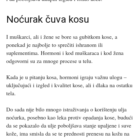
Noćurak čuva kosu
I muškarci, ali i žene se bore sa gubitkom kose, a
ponekad je najbolje to sprečiti ishranom ili
suplementima. Hormoni i kod muškaraca i kod žena
odgovorni su za mnoge procese u telu.
Kada je u pitanju kosa, hormoni igraju važnu ulogu –
uključujući i izgled i kvalitet kose, ali i dlaka na ostatku
tela.
Do sada nije bilo mnogo istraživanja o korištenju ulja
noćurka, posebno kao leka protiv opadanja kose, budući
da se pokazalo da ulje poboljšava stanje upaljene i suve
kože, ima smisla da se te prednosti prenesu na kožu na