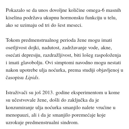
Pokazalo se da unos dovoljne količine omega-6 masnih
kiselina podržava ukupnu hormonsku funkciju u telu,
ako se uzimaju od tri do šest meseci.
Tokom predmenstrualnog perioda žene mogu imati
osetljivost dojki, nadutost, zadržavanje vode, akne,
osećati depresiju, razdražljivost, biti lošeg raspoloženja
i imati glavobolju. Ovi simptomi navodno mogu nestati
nakon upotrebe ulja noćurka, prema studiji objavljenoj u
časopisu
Lipids
.
Istraživači su još 2013. godine eksperimentom u kome
su učestvovale žene, došli do zaključka da je
konzumiranje ulja noćurka smanjilo nalete vrućine u
menopauzi, ali i da je smanjilo poremećaje koje
uzrokuje predmenstrualni sindrom.