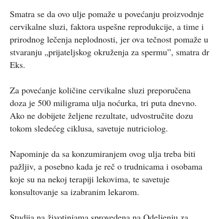
Smatra se da ovo ulje pomaže u povećanju proizvodnje
cervikalne sluzi, faktora uspešne reprodukcije, a time i
prirodnog lečenja neplodnosti, jer ova tečnost pomaže u
stvaranju „prijateljskog okruženja za spermu”, smatra dr
Eks.
Za povećanje količine cervikalne sluzi preporučena
doza je 500 miligrama ulja noćurka, tri puta dnevno.
Ako ne dobijete željene rezultate, udvostručite dozu
tokom sledećeg ciklusa, savetuje nutriciolog.
Napominje da sa konzumiranjem ovog ulja treba biti
pažljiv, a posebno kada je reč o trudnicama i osobama
koje su na nekoj terapiji lekovima, te savetuje
konsultovanje sa izabranim lekarom.
Studija na životinjama sprovedena na Odeljenju za