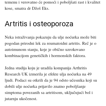
temenu i verovatno će pomoći i poboljšati rast i kvalitet
kose, smatra dr Džoš Eks.
Artritis i osteoporoza
Neka istraživanja pokazuju da ulje noćurka može biti
pogodan prirodni lek za reumatoidni artritis. Reč je o
autoimunom stanju, koje je obično uzrokovano
kombinacijom genetičkih i hormonskih faktora.
Jedna studija koju je uradila kompanija Arthritis
Research UK izmerila je efekte ulja noćurka na 49
ljudi. Podaci su otkrili da je 94 odsto učesnika koji su
dobili ulje noćurka prijavilo znatno poboljšanje
simptoma povezanih sa artritisom, uključujući bol i
jutarnju ukočenost.