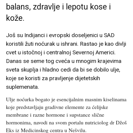
balans, zdravlje i lepotu kose i
kože.
Još su Indijanci i evropski doseljenici u SAD
koristili žuti noćurak u ishrani. Rastao je kao divlji
cvet u istočnoj i centralnoj Severnoj Americi.
Danas se seme tog cveća u mnogim krajevima
sveta skuplja i hladno cedi da bi se dobilo ulje,
koje se koristi za pravljenje dijetetskih
suplemenata.
Ulje noćurka bogato je esencijalnim masnim kiselinama
koje predstavljaju gradivne elemente za ćelijske
membrane i razne hormone i supstance slične
hormonima, navodi na svom portalu nutriciolog dr Džoš
Eks iz Medicinskog centra u Nešvilu.