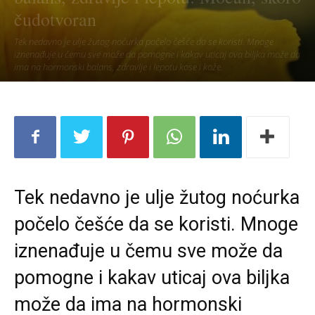
čudotvoran
Tek nedavno je ulje žutog noćurka počelo češće da se koristi. Mnoge
iznenađuje u čemu sve može da pomogne i kakav uticaj ova biljka može da
ima na hormonski balans, zdravlje i lepotu kose i kože.
Tek nedavno je ulje žutog noćurka
počelo češće da se koristi. Mnoge
iznenađuje u čemu sve može da
pomogne i kakav uticaj ova biljka
može da ima na hormonski