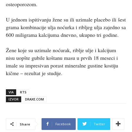
osteoporozom.
U jednom ispitivanju žene su ili uzimale placebo ili šest
grama kombinacije ulja noćurka i ribljeg ulja zajedno sa
600 miligrama kalcijuma dnevno, ukupno tri godine.
Žene koje su uzimale noćurak, riblje ulje i kalcijum
nisu uopšte gubile koštanu masu u prvih 18 meseci i
imale su impresivan porast mineralne gustine kostiju
kičme – rezultat je studije.
VIA
RTS
IZVOR
DRAXE.COM
Facebook
Twitter
Share