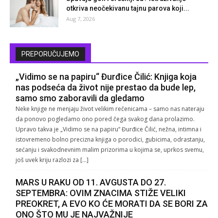
otkriva neočekivanu tajnu parova koji...
Aug 7, 2026
PREPORUČUJEMO
„Vidimo se na papiru“ Đurđice Čilić: Knjiga koja
nas podseća da život nije prestao da bude lep,
samo smo zaboravili da gledamo
Neke knjige ne menjaju život velikim rečenicama – samo nas nateraju
da ponovo pogledamo ono pored čega svakog dana prolazimo.
Upravo takva je „Vidimo se na papiru“ Đurđice Čilić, nežna, intimna i
istovremeno bolno precizna knjiga o porodici, gubicima, odrastanju,
sećanju i svakodnevnim malim prizorima u kojima se, uprkos svemu,
još uvek kriju razlozi za […]
MARS U RAKU OD 11. AVGUSTA DO 27.
SEPTEMBRA: OVIM ZNACIMA STIŽE VELIKI
PREOKRET, A EVO KO ĆE MORATI DA SE BORI ZA
ONO ŠTO MU JE NAJVAŽNIJE