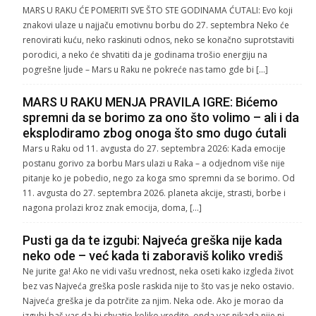
MARS U RAKU ĆE POMERITI SVE ŠTO STE GODINAMA ĆUTALI: Evo koji
znakovi ulaze u najjaču emotivnu borbu do 27. septembra Neko će
renovirati kuću, neko raskinuti odnos, neko se konačno suprotstaviti
porodici, a neko će shvatiti da je godinama trošio energiju na
pogrešne ljude – Mars u Raku ne pokreće nas tamo gde bi […]
MARS U RAKU MENJA PRAVILA IGRE: Bićemo
spremni da se borimo za ono što volimo – ali i da
eksplodiramo zbog onoga što smo dugo ćutali
Mars u Raku od 11. avgusta do 27. septembra 2026: Kada emocije
postanu gorivo za borbu Mars ulazi u Raka – a odjednom više nije
pitanje ko je pobedio, nego za koga smo spremni da se borimo. Od
11. avgusta do 27. septembra 2026. planeta akcije, strasti, borbe i
nagona prolazi kroz znak emocija, doma, […]
Pusti ga da te izgubi: Najveća greška nije kada
neko ode – već kada ti zaboraviš koliko vrediš
Ne jurite ga! Ako ne vidi vašu vrednost, neka oseti kako izgleda život
bez vas Najveća greška posle raskida nije to što vas je neko ostavio.
Najveća greška je da potrčite za njim. Neka ode. Ako je morao da
izgubi baš vas da bi shvatio koliko vredite, onda vas nikada nije ni