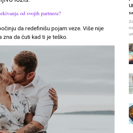
u
ekivanja od svojih partnera?
Si
Za
činju da redefinišu pojam veze. Više nije
na
um
zna da ćuti kad ti je teško.