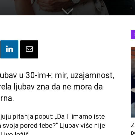
 Ljubav u 30-im+: mir, uzajamnost,
rela ljubav zna da ne mora da
rna.
ju pitanja poput: „Da li imamo iste
Z
 svoja pored tebe?“ Ljubav više nije
p
jivo ložiš.