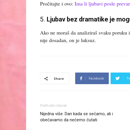
Pročitajte i ovo:
Ima li ljubavi posle preva
5.
Ljubav bez dramatike je mo
Ako ne moraš da analiziraš svaku poruku i n
nije dosadan, on je luksuz.
Facebook
Tw
Share
Prethodni članak
Nijedna više: Dan kada se sećamo, ali i
obećavamo da nećemo ćutati