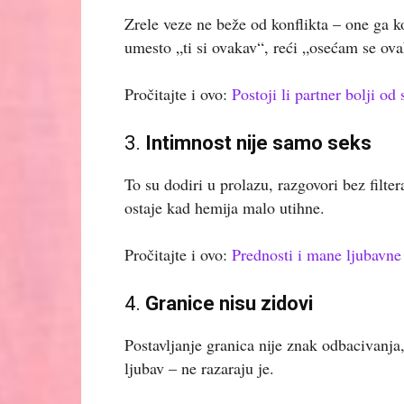
Zrele veze ne beže od konflikta – one ga k
umesto „ti si ovakav“, reći „osećam se o
Pročitajte i ovo:
Postoji li partner bolji od
3.
Intimnost nije samo seks
To su dodiri u prolazu, razgovori bez filter
ostaje kad hemija malo utihne.
Pročitajte i ovo:
Prednosti i mane ljubavne
4.
Granice nisu zidovi
Postavljanje granica nije znak odbacivanj
ljubav – ne razaraju je.