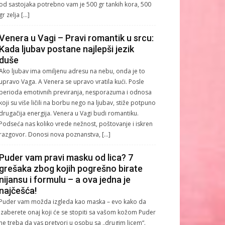
od sastojaka potrebno vam je 500 gr tankih kora, 500
gr zelja […]
Venera u Vagi – Pravi romantik u srcu:
Kada ljubav postane najlepši jezik
duše
Ako ljubav ima omiljenu adresu na nebu, onda je to
upravo Vaga. A Venera se upravo vratila kući. Posle
perioda emotivnih previranja, nesporazuma i odnosa
koji su više ličili na borbu nego na ljubav, stiže potpuno
drugačija energija. Venera u Vagi budi romantiku.
Podseća nas koliko vrede nežnost, poštovanje i iskren
razgovor. Donosi nova poznanstva, […]
Puder vam pravi masku od lica? 7
grešaka zbog kojih pogrešno birate
nijansu i formulu – a ova jedna je
najčešća!
Puder vam možda izgleda kao maska – evo kako da
izaberete onaj koji će se stopiti sa vašom kožom Puder
ne treba da vas pretvori u osobu sa „drugim licem“.