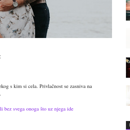
:
kog s kim si cela. Privlačnost se zasniva na
.
li bez svega onoga što uz njega ide