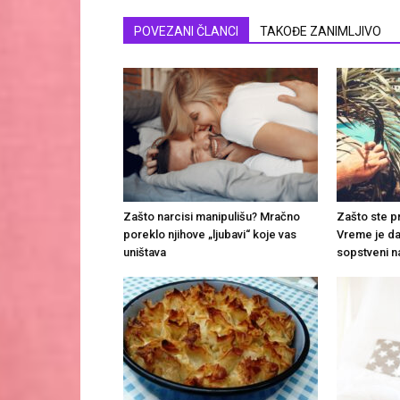
POVEZANI ČLANCI
TAKOĐE ZANIMLJIVO
Zašto narcisi manipulišu? Mračno
Zašto ste p
poreklo njihove „ljubavi“ koje vas
Vreme je da
uništava
sopstveni na