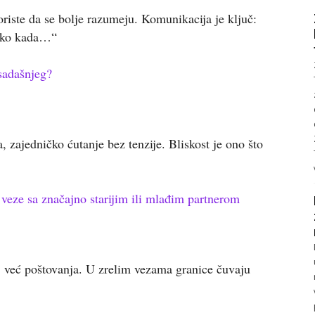
oriste da se bolje razumeju. Komunikacija je ključ:
vako kada…“
 sadašnjeg?
a, zajedničko ćutanje bez tenzije. Bliskost je ono što
 veze sa značajno starijim ili mlađim partnerom
a, već poštovanja. U zrelim vezama granice čuvaju