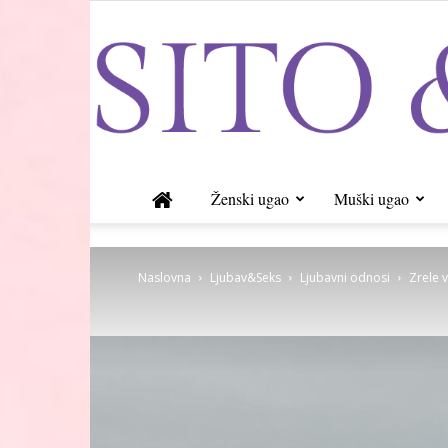
Ženski ugao
Muški ugao
Naslovna
Ljubav&Seks
Ljubavni odnosi
Zrele 