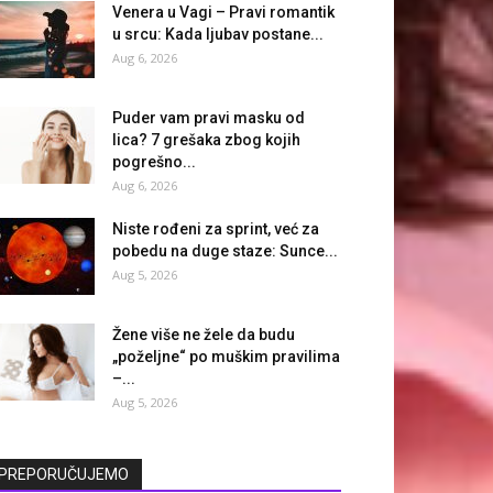
Venera u Vagi – Pravi romantik
u srcu: Kada ljubav postane...
Aug 6, 2026
Puder vam pravi masku od
lica? 7 grešaka zbog kojih
pogrešno...
Aug 6, 2026
Niste rođeni za sprint, već za
pobedu na duge staze: Sunce...
Aug 5, 2026
Žene više ne žele da budu
„poželjne“ po muškim pravilima
–...
Aug 5, 2026
PREPORUČUJEMO