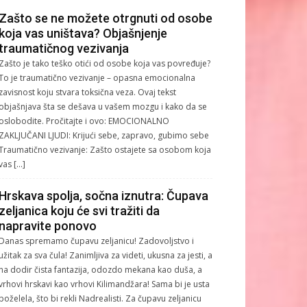
Zašto se ne možete otrgnuti od osobe
koja vas uništava? Objašnjenje
traumatičnog vezivanja
Zašto je tako teško otići od osobe koja vas povređuje?
To je traumatično vezivanje – opasna emocionalna
zavisnost koju stvara toksična veza. Ovaj tekst
objašnjava šta se dešava u vašem mozgu i kako da se
oslobodite. Pročitajte i ovo: EMOCIONALNO
ZAKLJUČANI LJUDI: Krijući sebe, zapravo, gubimo sebe
Traumatično vezivanje: Zašto ostajete sa osobom koja
vas […]
Hrskava spolja, sočna iznutra: Čupava
zeljanica koju će svi tražiti da
napravite ponovo
Danas spremamo čupavu zeljanicu! Zadovoljstvo i
užitak za sva čula! Zanimljiva za videti, ukusna za jesti, a
na dodir čista fantazija, odozdo mekana kao duša, a
vrhovi hrskavi kao vrhovi Kilimandžara! Sama bi je usta
poželela, što bi rekli Nadrealisti. Za čupavu zeljanicu