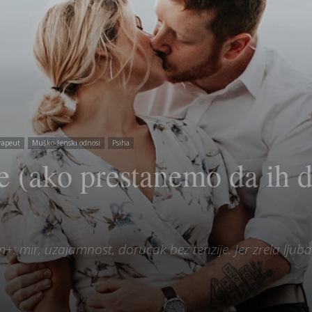
rapeut
Muško-ženski odnosi
Psiha
le (ako prestanemo da ih 
0-im+: mir, uzajamnost, doručak bez tenzije. Jer zrela 