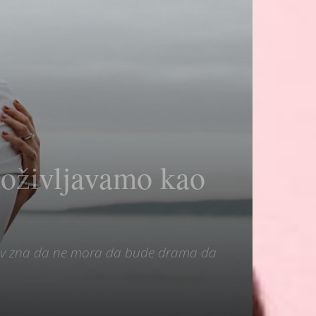
doživljavamo kao
ljubav zna da ne mora da bude drama da