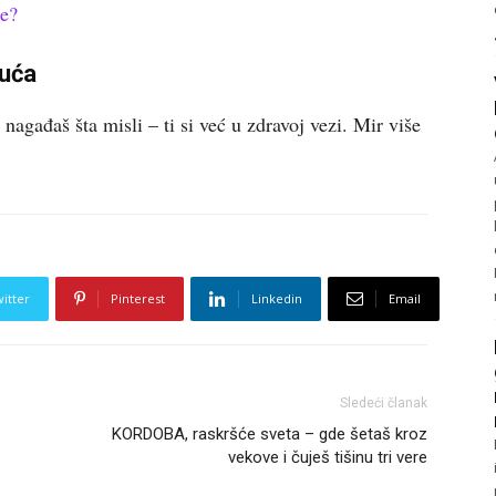
re?
guća
agađaš šta misli – ti si već u zdravoj vezi. Mir više
itter
Pinterest
Linkedin
Email
Sledeći članak
KORDOBA, raskršće sveta – gde šetaš kroz
vekove i čuješ tišinu tri vere