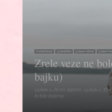
Duh&Zdravlje
Ljubav&Seks
Ljubavni odnosi
Ljubavni te
Zrele veze ne bo
bajku)
Ljubav u 20-im: leptirići. Ljubav u 3
bi bila stvarna.