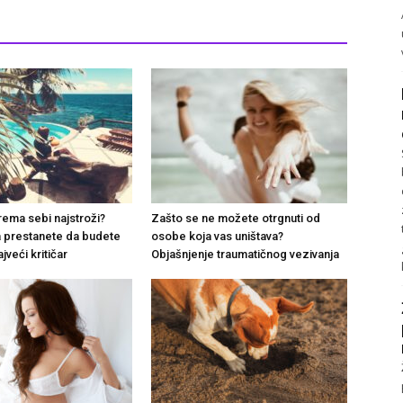
rema sebi najstroži?
Zašto se ne možete otrgnuti od
 prestanete da budete
osobe koja vas uništava?
jveći kritičar
Objašnjenje traumatičnog vezivanja