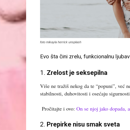
foto mikayla herrick unsplash
Evo šta čini zrelu, funkcionalnu ljubav
1.
Zrelost je seksepilna
Više ne tražiš nekog da te “popuni”, već ne
stabilnosti, duhovitosti i osećaju sigurnosti
Pročitajte i ovo:
On se njoj jako dopada, a
2.
Prepirke nisu smak sveta