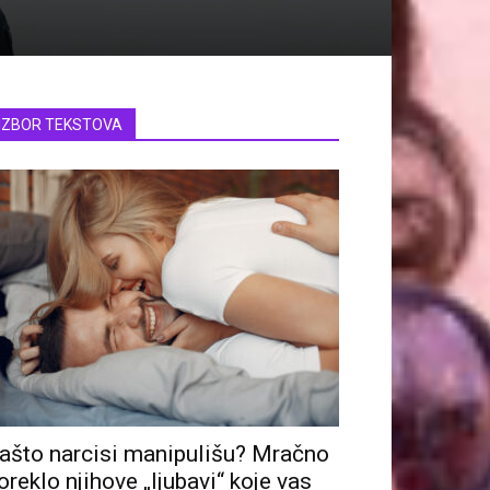
IZBOR TEKSTOVA
ašto narcisi manipulišu? Mračno
oreklo njihove „ljubavi“ koje vas