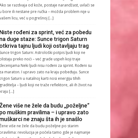
Ako se razdvaja od kože, postaje narandžast, uvlači se
u bore ili nestane pre ručka – možda problem nije u
vašem licu, već u pogrešnoj […]
Niste rođeni za sprint, već za pobedu
na duge staze: Sunce trigon Saturn
otkriva tajnu ljudi koji ostavljaju trag
Sunce trigon Saturn: Astrološki potpis ljudi koji ne
blistaju preko noći – već grade uspeh koji traje
decenijama Neki ljudi nisu rođeni za sprint. Rođeni su
za maraton. I upravo zato na kraju pobeđuju. Sunce
trigon Saturn u natalnoj karti nosi energiju tihih
graditelja – ljudi koji ne traže reflektore, ali ih život na
kraju […]
Žene više ne žele da budu „poželjne“
po muškim pravilima – i upravo zato
muškarci ne znaju šta ih je snašlo
Žene više ne žele da budu poželjne po starim
pravilima: revolucija je počela tamo gde je najmanje