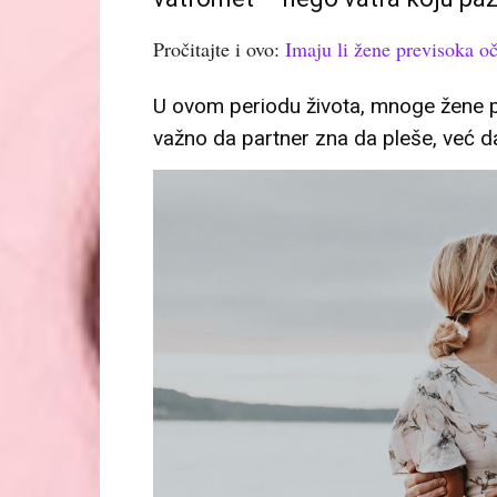
Pročitajte i ovo:
Imaju li žene previsoka oč
U ovom periodu života, mnoge žene po
važno da partner zna da pleše, već da 