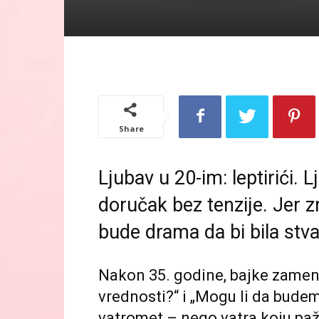
Share
Ljubav u 20-im: leptirići.
doručak bez tenzije. Jer z
bude drama da bi bila stva
Nakon 35. godine, bajke zamenju
vrednosti?“ i „Mogu li da budem
vatromet – nego vatra koju pažl