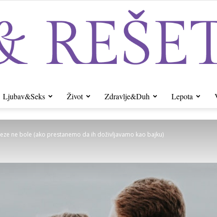
Ljubav&Seks
Život
Zdravlje&Duh
Lepota
Sito&Rešeto
veze ne bole (ako prestanemo da ih doživljavamo kao bajku)