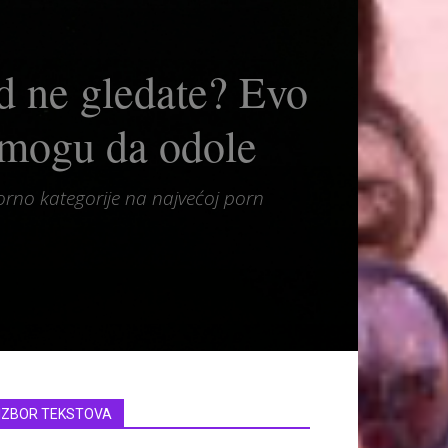
ad ne gledate? Evo
 mogu da odole
porno kategorije na najvećoj porn
IZBOR TEKSTOVA