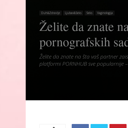
Duh&Zdravlje
Ljubav&Seks
Seks
Vaginologija
Želite da znate n
pornografskih sa
Želite da znate na šta vaš partner za
platformi PORNHUB sve popularnije – i