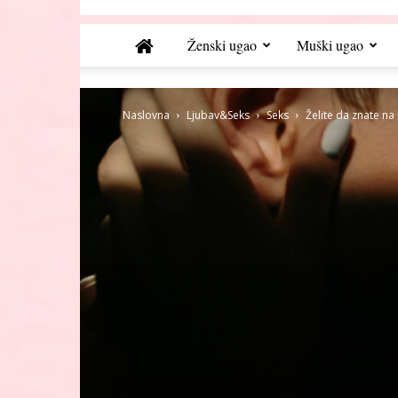
Ženski ugao
Muški ugao
Naslovna
Ljubav&Seks
Seks
Želite da znate na 