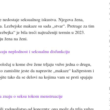
 ne nedostaje seksualnog iskustva. Njegova žena,
a. Lezbejske makaze su sada „stvar“. Pretrage za tim
zbejka“ je bila treći najtraženiji termin u 2023.
ju žena na ženi.
kuju neplodnost i seksualnu disfunkciju
oložaj u kome dve žene trljaju vulve jedna o drugu,
 to zamislite jeste da napravite „makaze“ kažiprstom i
jite tako da se delovi na kojima vam se prsti spajaju
da znaju o seksu tokom menstruacije
li zadovoljstvo od koncepta: ona može da trlja vulvu