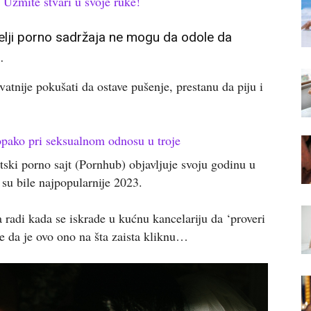
 Uzmite stvari u svoje ruke!
telji porno sadržaja ne mogu da odole da
.
atnije pokušati da ostave pušenje, prestanu da piju i
opako pri seksualnom odnosu u troje
tski porno sajt (Pornhub) objavljuje svoju godinu u
 su bile najpopularnije 2023.
 radi kada se iskrade u kućnu kancelariju da ‘proveri
e da je ovo ono na šta zaista kliknu…