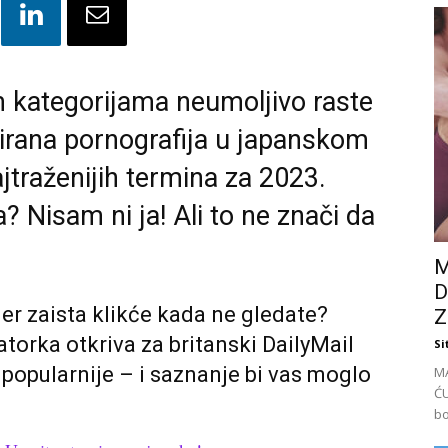
kategorijama neumoljivo raste
irana pornografija u japanskom
ajtraženijih termina za 2023.
? Nisam ni ja! Ali to ne znači da
M
D
ner zaista klikće kada ne gledate?
Z
torka otkriva za britanski DailyMail
Si
 popularnije – i saznanje bi vas moglo
M
ĆU
bo