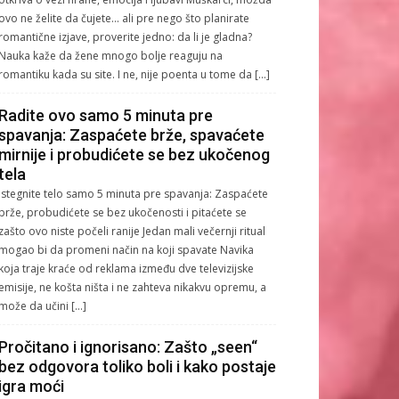
ovo ne želite da čujete… ali pre nego što planirate
romantične izjave, proverite jedno: da li je gladna?
Nauka kaže da žene mnogo bolje reaguju na
romantiku kada su site. I ne, nije poenta u tome da […]
Radite ovo samo 5 minuta pre
spavanja: Zaspaćete brže, spavaćete
mirnije i probudićete se bez ukočenog
tela
Istegnite telo samo 5 minuta pre spavanja: Zaspaćete
brže, probudićete se bez ukočenosti i pitaćete se
zašto ovo niste počeli ranije Jedan mali večernji ritual
mogao bi da promeni način na koji spavate Navika
koja traje kraće od reklama između dve televizijske
emisije, ne košta ništa i ne zahteva nikakvu opremu, a
može da učini […]
Pročitano i ignorisano: Zašto „seen“
bez odgovora toliko boli i kako postaje
igra moći