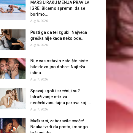
MARS U RAKU MENJA PRAVILA
IGRE: Bićemo spremni da se
borimo...
Aug 8, 2026
Pusti ga da te izgubi: Najveća
greška nije kada neko ode...
Aug 8, 2026
Nije vas ostavio zato što niste
bile dovoljno dobre: Najteža
istina...
Aug 7, 2026
Spavaju goli i srećniji su?
Istraživanje otkriva
neočekivanu tajnu parova koji...
Aug 7, 2026
Muškarci, zaboravite cveće!
Nauka tvrdi da postoji mnogo
brži put do...