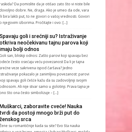
raskida? Da pomislite da je otišao zato što vi niste bile
dovoljno dobre. Ne, draga. Ako je umeo da ode, vara
ili bira lakši put, to ne govori o vašoj vrednosti. Govori
o njegovim izborima. Pročitajte i ovo: […]
Spavaju goli i srećniji su? Istraživanje
otkriva neočekivanu tajnu parova koji
imaju bolji odnos
Goli san, bliskiji odnos: Zašto parovi koji spavaju bez
odeće često osećaju veću povezanost Da li je tajna
srećne veze sakrivena ispod čaršava? Jedno
istraživanje pokazalo je zanimljivu povezanost: parovi
koji spavaju goli češće kažu da su zadovoljniji svojim
odnosom. Ali nije stvar samo u golotinji. Prava tajna je
ono što ona često simbolizuje – […]
Muškarci, zaboravite cveće! Nauka
tvrdi da postoji mnogo brži put do
ženskog srca
Žene su romantičnije kada su site? Evo šta nauka
otkriva o vezi hrane, emocija i ljubavi Muškarci, možda