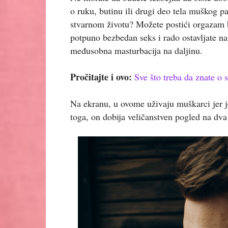
o ruku, butinu ili drugi deo tela muškog pa
stvarnom životu? Možete postići orgazam bez
potpuno bezbedan seks i rado ostavljate na 
međusobna masturbacija na daljinu.
Pročitajte i ovo:
Sve što treba da znate o
Na ekranu, u ovome uživaju muškarci jer 
toga, on dobija veličanstven pogled na dva