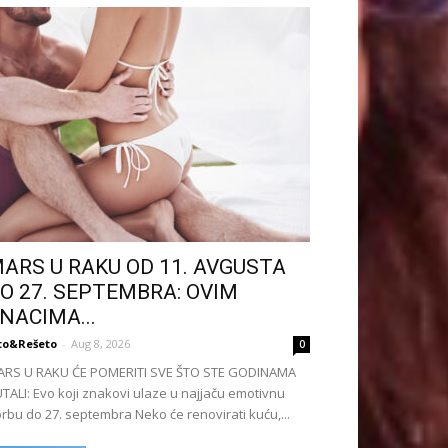
ARS U RAKU OD 11. AVGUSTA
O 27. SEPTEMBRA: OVIM
NACIMA...
to&Rešeto
-
Aug 8, 2026
0
ARS U RAKU ĆE POMERITI SVE ŠTO STE GODINAMA
TALI: Evo koji znakovi ulaze u najjaču emotivnu
rbu do 27. septembra Neko će renovirati kuću,...