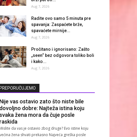
Aug 7, 2026
Radite ovo samo 5 minuta pre
spavanja: Zaspaćete brže,
spavaćete mirnije...
Aug 7, 2026
Pročitano i ignorisano: Zašto
„seen“ bez odgovora toliko boli
i kako...
Aug 7, 2026
PREPORUČUJEMO
Nije vas ostavio zato što niste bile
dovoljno dobre: Najteža istina koju
svaka žena mora da čuje posle
raskida
Mislite da vas je ostavio zbog druge? Evo istine koju
većina žena shvati prekasno Najveća greška posle