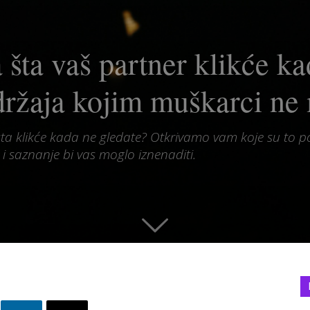
a šta vaš partner klikće k
držaja kojim muškarci ne
ista klikće kada ne gledate? Otkrivamo vam koje su to 
 saznanje bi vas moglo iznenaditi.