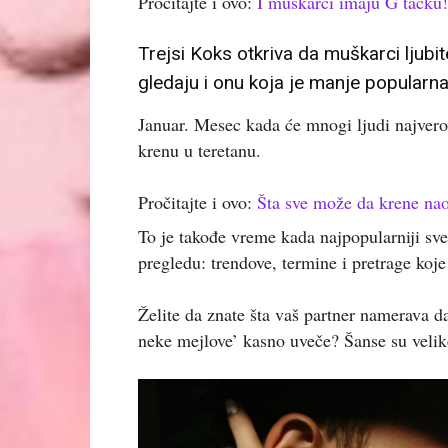
Pročitajte i ovo:
I muškarci imaju G tačku!
Trejsi Koks otkriva da muškarci ljubi
gledaju i onu koja je manje popularna
Januar. Mesec kada će mnogi ljudi najverov
krenu u teretanu.
Pročitajte i ovo:
Šta sve može da krene na
To je takođe vreme kada najpopularniji sve
pregledu: trendove, termine i pretrage koje
Želite da znate šta vaš partner namerava da
neke mejlove’ kasno uveče? Šanse su velik