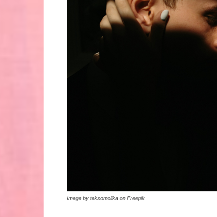
Image by teksomolika on Freepik