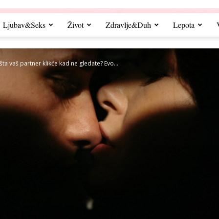
Ljubav&Seks
Život
Zdravlje&Duh
Lepota
šta vaš partner klikće kad ne gledate? Evo...