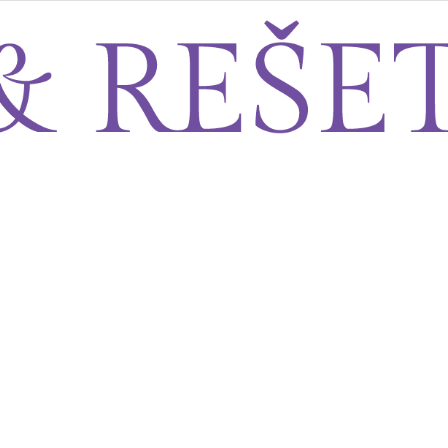
Sito&Rešeto