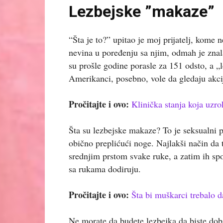
Lezbejske ”makaze”
“Šta je to?” upitao je moj prijatelj, kome
nevina u poređenju sa njim, odmah je znal
su prošle godine porasle za 151 odsto, a „le
Amerikanci, posebno, vole da gledaju akci
Pročitajte i ovo:
Klinička stanja koja uzro
Šta su lezbejske makaze? To je seksualni p
obično preplićući noge. Najlakši način da
srednjim prstom svake ruke, a zatim ih spo
sa rukama dodiruju.
Pročitajte i ovo:
Šta bi muškarci trebalo 
Ne morate da budete lezbejka da biste dobi