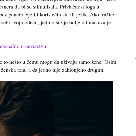
rtnera da bi se stimulisala. Privlačnost toga u
 penetracije ili koristeći usta ili jezik. Ako tražite
sebi svoju odeću, jedino što je bolje od makaza je
 seksualnom neverstvu
je to nešto u čemu mogu da uživaju samo žene. Osim
 ženska tela, a da jedno nije zaklonjeno drugim.