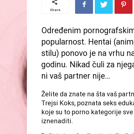
Share
Određenim pornografskim 
popularnost. Hentai (anim
stilu) ponovo je na vrhu n
godinu. Nikad čuli za njega
ni vaš partner nije…
Želite da znate na šta vaš part
Trejsi Koks, poznata seks eduka
koje su to porno kategorije sve
iznenaditi.