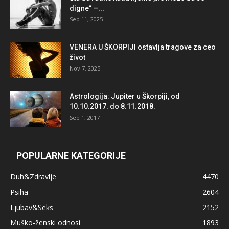
digne“ –...
Sep 11, 2025
VENERA U ŠKORPIJI ostavlja tragove za ceo
život
Nov 7, 2025
Astrologija: Jupiter u Škorpiji, od
10.10.2017. do 8.11.2018.
Sep 1, 2017
POPULARNE KATEGORIJE
Duh&Zdravlje
4470
Psiha
2604
Ljubav&Seks
2152
Muško-ženski odnosi
1893