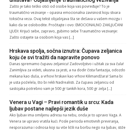
Zašto je tako teško otići od osobe koja vas povređuje? To je
traumatično vezivanje – opasna emocionalna zavisnost koju stvara
toksična veza. Ovaj tekst objašnjava šta se dešava u vašem mozgu i
kako da se oslobodite. Pročitajte i ovo: EMOCIONALNO ZAKLJUČANI
LJUDI: Krijući sebe, zapravo, gubimo sebe Traumatično vezivanje:
Zašto ostajete sa osobom koja vas […]
Hrskava spolja, sočna iznutra: Čupava zeljanica
koju će svi tražiti da napravite ponovo
Danas spremamo čupavu zeljanicu! Zadovoljstvo i užitak za sva čula!
Zanimljiva za videti, ukusna za jesti, a na dodir čista fantazija, odozdo
mekana kao duša, a vrhovi hrskavi kao vrhovi Kilimandžara! Sama bi
je usta poželela, što bi rekli Nadrealisti. Za čupavu zeljanicu od
sastojaka potrebno vam je 500 gr tankih kora, 500 gr zelja […]
Venera u Vagi – Pravi romantik u srcu: Kada
ljubav postane najlepši jezik duše
Ako ljubav ima omiljenu adresu na nebu, onda je to upravo Vaga. A
Venera se upravo vratila kući. Posle perioda emotivnih previranja,
nesporazuma i odnosa koji su više ličili na borbu nego na ljubav, stiže