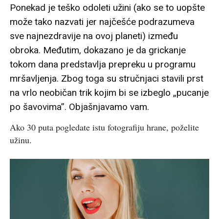
Ponekad je teško odoleti užini (ako se to uopšte
može tako nazvati jer najčešće podrazumeva
sve najnezdravije na ovoj planeti) između
obroka. Međutim, dokazano je da grickanje
tokom dana predstavlja prepreku u programu
mršavljenja. Zbog toga su stručnjaci stavili prst
na vrlo neobičan trik kojim bi se izbeglo „pucanje
po šavovima”. Objašnjavamo vam.
Ako 30 puta pogledate istu fotografiju hrane, poželite
užinu.