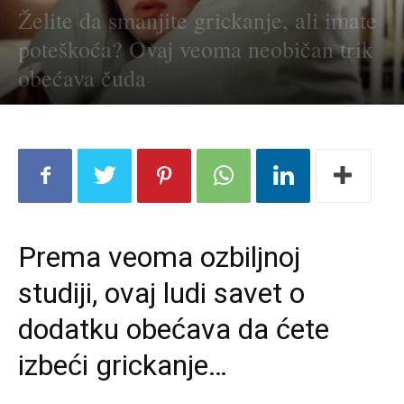
Želite da smanjite grickanje, ali imate
poteškoća? Ovaj veoma neobičan trik
obećava čuda
Prema veoma ozbiljnoj
studiji, ovaj ludi savet o
dodatku obećava da ćete
izbeći grickanje…