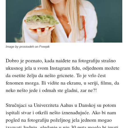
Image by prostooleh on Freepik
Dobro je poznato, kada naiđete na fotografiju strašno
ukusnog jela u svom Instagram fidu, odjednom možete
da osetite želju da nešto gricnete. To je vrlo čest
fenomen mozga. Ili vidite na ekranu, u seriji, filmu, da
neko nešto jede i odmah ste gladni, zar ne?!
Stručnjaci sa Univerziteta Aahus u Danskoj su potom
ispitali stvar i otkrili nešto iznenađujuće. Ako bi nam
pogled na fotografiju poželjnog jela jednom mogao
izazvati žudnju, gledanje u nju 30 puta moglo bi imati