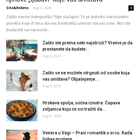
Sito&Rešeto
-
Aug 6, 2026
0
Zašto narcisi manipulišu? Nije slučajno. To je duboko narcisoidno
poreklo koje ih tera da vas kontrolišu umesto da vas vole. Ako ste
ikada bili sa narcisom...
Zašto ste prema sebi najstroži? Vreme je da
prestanete da budete...
Aug 6, 2026
Zašto se ne možete otrgnuti od osobe koja
vas uništava? Objašnjenje...
Aug 6, 2026
Hrskava spolja, sočna iznutra: Čupava
zeljanica koju će svi tražiti da...
Aug 6, 2026
Venera u Vagi – Pravi romantik u srcu: Kada
ljubav postane...