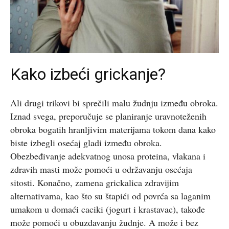
Kako izbeći grickanje?
Ali drugi trikovi bi sprečili malu žudnju između obroka.
Iznad svega, preporučuje se planiranje uravnoteženih
obroka bogatih hranljivim materijama tokom dana kako
biste izbegli osećaj gladi između obroka.
Obezbeđivanje adekvatnog unosa proteina, vlakana i
zdravih masti može pomoći u održavanju osećaja
sitosti. Konačno, zamena grickalica zdravijim
alternativama, kao što su štapići od povrća sa laganim
umakom u domaći caciki (jogurt i krastavac), takođe
može pomoći u obuzdavanju žudnje. A može i bez