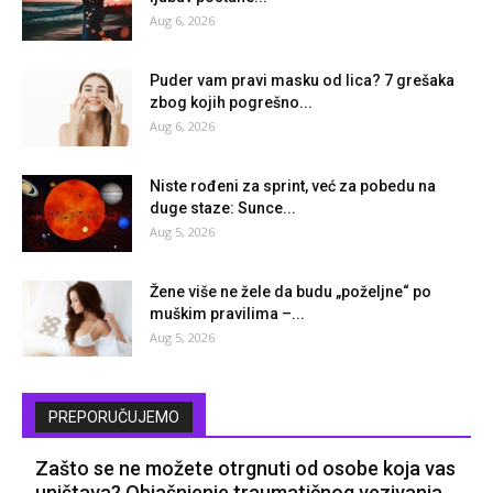
Aug 6, 2026
Puder vam pravi masku od lica? 7 grešaka
zbog kojih pogrešno...
Aug 6, 2026
Niste rođeni za sprint, već za pobedu na
duge staze: Sunce...
Aug 5, 2026
Žene više ne žele da budu „poželjne“ po
muškim pravilima –...
Aug 5, 2026
PREPORUČUJEMO
Zašto se ne možete otrgnuti od osobe koja vas
uništava? Objašnjenje traumatičnog vezivanja