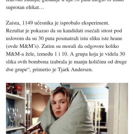
suprotan efekat…
Zaista, 1149 učesnika je isprobalo eksperiment.
Rezultat je pokazao da su kandidati osećali sitost pod
uslovom da su 30 puta posmatrali istu sliku iste hrane
(ovde M&M’s). Zatim su morali da odgovore koliko
M&M-a žele, između 1 i 10. A grupa koja je videla 30
slika ovih bombona izabrala je manju količinu od druge
dve grupe“, primetio je Tjark Andersen.