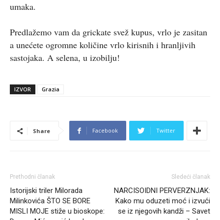
umaka.
Predlažemo vam da grickate svež kupus, vrlo je zasitan
a unećete ogromne količine vrlo kirisnih i hranljivih
sastojaka. A selena, u izobilju!
IZVOR
Grazia
Facebook
Twitter
Share
Prethodni članak
Sledeći članak
Istorijski triler Milorada
NARCISOIDNI PERVERZNJAK:
Milinkovića ŠTO SE BORE
Kako mu oduzeti moć i izvući
MISLI MOJE stiže u bioskope:
se iz njegovih kandži – Savet