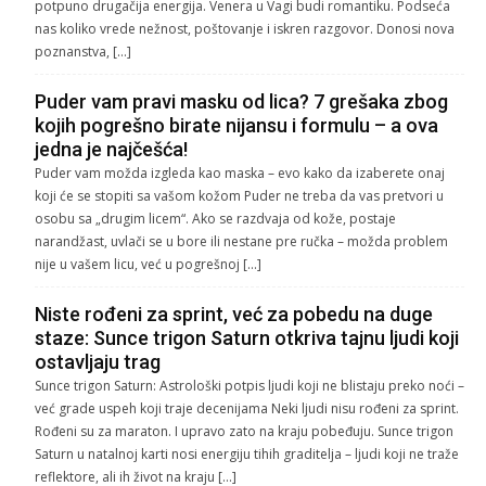
potpuno drugačija energija. Venera u Vagi budi romantiku. Podseća
nas koliko vrede nežnost, poštovanje i iskren razgovor. Donosi nova
poznanstva, […]
Puder vam pravi masku od lica? 7 grešaka zbog
kojih pogrešno birate nijansu i formulu – a ova
jedna je najčešća!
Puder vam možda izgleda kao maska – evo kako da izaberete onaj
koji će se stopiti sa vašom kožom Puder ne treba da vas pretvori u
osobu sa „drugim licem“. Ako se razdvaja od kože, postaje
narandžast, uvlači se u bore ili nestane pre ručka – možda problem
nije u vašem licu, već u pogrešnoj […]
Niste rođeni za sprint, već za pobedu na duge
staze: Sunce trigon Saturn otkriva tajnu ljudi koji
ostavljaju trag
Sunce trigon Saturn: Astrološki potpis ljudi koji ne blistaju preko noći –
već grade uspeh koji traje decenijama Neki ljudi nisu rođeni za sprint.
Rođeni su za maraton. I upravo zato na kraju pobeđuju. Sunce trigon
Saturn u natalnoj karti nosi energiju tihih graditelja – ljudi koji ne traže
reflektore, ali ih život na kraju […]