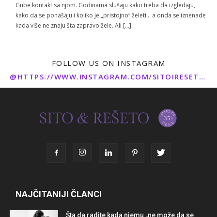
Gube kontakt sa njom. Godinama slušaju kako treba da izgledaju,
kako da se ponašaju i koliko je „pristojno“ želeti… a onda se iznenade
kada više ne znaju šta zapravo žele. Ali […]
FOLLOW US ON INSTAGRAM
@HTTPS://WWW.INSTAGRAM.COM/SITOIRESETO/
NAJČITANIJI ČLANCI
Šta da radite kada njemu „ne može da se