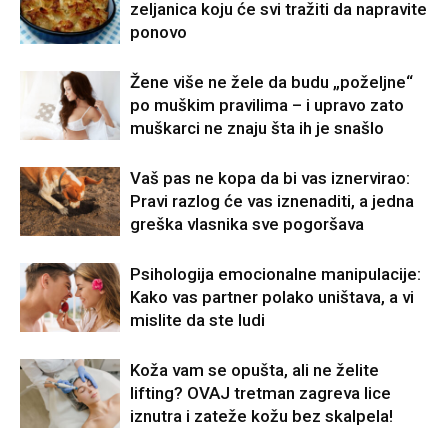
zeljanica koju će svi tražiti da napravite
ponovo
Žene više ne žele da budu „poželjne“
po muškim pravilima – i upravo zato
muškarci ne znaju šta ih je snašlo
Vaš pas ne kopa da bi vas iznervirao:
Pravi razlog će vas iznenaditi, a jedna
greška vlasnika sve pogoršava
Psihologija emocionalne manipulacije:
Kako vas partner polako uništava, a vi
mislite da ste ludi
Koža vam se opušta, ali ne želite
lifting? OVAJ tretman zagreva lice
iznutra i zateže kožu bez skalpela!