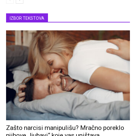
IZBOR TEKSTOVA
Zašto narcisi manipulišu? Mračno poreklo
njihove „ljubavi“ koje vas uništava