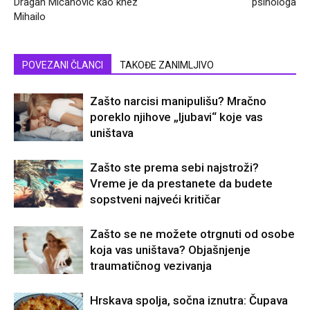
Dragan Mićanović kao knez
psihologa
Mihailo
POVEZANI ČLANCI
TAKOĐE ZANIMLJIVO
Zašto narcisi manipulišu? Mračno
poreklo njihove „ljubavi“ koje vas
uništava
Zašto ste prema sebi najstroži?
Vreme je da prestanete da budete
sopstveni najveći kritičar
Zašto se ne možete otrgnuti od osobe
koja vas uništava? Objašnjenje
traumatičnog vezivanja
Hrskava spolja, sočna iznutra: Čupava