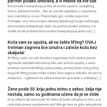
partner polako uništava, a vi mislite da ste ludi
Emocionalna manipulacija je tiha, ali veoma opasna. Gaslighting,
krivica, ljubavne bombe… Ako se osećate izgubljeno u sopstvenoj
vezi, ovaj tekst je za vas. Prepoznajte igru i vratite svoju moć.
Pročitajte i ovo: Emocionalno iskustvo ljubavnog trougla Psihologija
emocionalne manipulacije: Kako vas partner polako uništava, a vi
mislite da ste problem Emocionalna manipulacija je jedna od […]
Koža vam se opušta, ali ne želite lifting? OVAJ
tretman zagreva lice iznutra i zateže kožu bez
skalpela!
RF lifting: zašto sve više žena bira zagrevanje kože iznutra umesto
agresivnih estetskih intervencija Ako vam se koža opušta, a sama
pomisao na hirurški lifting izaziva paniku, postoji jedan razlog zbog
kog je RF lifting postao toliko tražen: kožu zagreva duboko, ali vam ne
menja lice – i uglavnom ne zahteva klasičan oporavak. U estetskoj […]
Žene posle 50. kriju jednu istinu o seksu: želja nije
nestala, samo su godinama učene da je se stide
Ko je odlučio da žena posle 50. treba da bude zahvalna na miru, a ne
radoznala prema sopstvenom telu? Mnoge žene ne gube seksualnost.