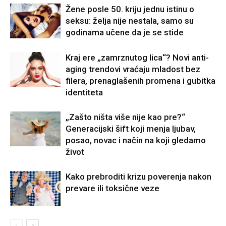
Žene posle 50. kriju jednu istinu o
seksu: želja nije nestala, samo su
godinama učene da je se stide
Kraj ere „zamrznutog lica“? Novi anti-
aging trendovi vraćaju mladost bez
filera, prenaglašenih promena i gubitka
identiteta
„Zašto ništa više nije kao pre?“
Generacijski šift koji menja ljubav,
posao, novac i način na koji gledamo
život
Kako prebroditi krizu poverenja nakon
prevare ili toksične veze