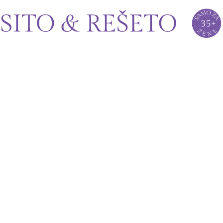
Sito&Rešeto