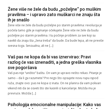
Žene više ne žele da budu „poželjne“ po muškim
pravilima – i upravo zato muškarci ne znaju šta
ih je snašlo
Žene više ne žele da budu poželjne po starim pravilima: revolucija je
počela tamo gde je najmanje očekujete Žene više ne žele da budu
poželjne po starim pravilima. I tu počinje problem za sve koji su
navikli da znaju šta „žena treba“ da bude. Da bude lepa, ali ne previše
svesna toga. Senzualna, ali ne […]
Vaš pas ne kopa da bi vas iznervirao: Pravi
razlog će vas iznenaditi, a jedna greška vlasnika
sve pogoršava
Vaš pas nije “uništio” baštu. On vam je upravo nešto rekao. Pitanje je
samo – da li ga razumete? Pre nego što opsujete novu rupu ispod
ruža, znajte ovo: pas ne kopa iz inata. On ne planira da vam pokvari
vikend niti da se osveti što ste kasnili iz kancelarije. Možda mu je
prevruće. Možda […]
Psihologija emocionalne manipulacije: Kako vas