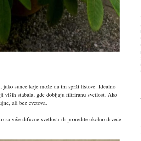
, jako sunce koje može da im sprži listove. Idealno
viših stabala, gde dobijaju filtriranu svetlost. Ako
ujne, ali bez cvetova.
sa više difuzne svetlosti ili proredite okolno drveće