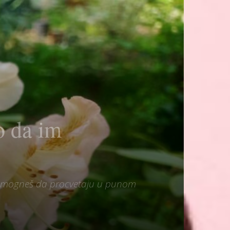
o da im
m pomogneš da procvetaju u punom