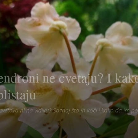
endroni ne cvetaju? I kak
listaju
i cvetova ni na vidiku? Saznaj šta ih koči i kako da i