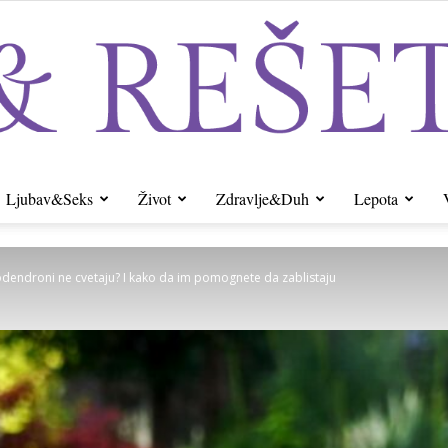
Ljubav&Seks
Život
Zdravlje&Duh
Lepota
Sito&Rešeto
dendroni ne cvetaju? I kako da im pomognete da zablistaju