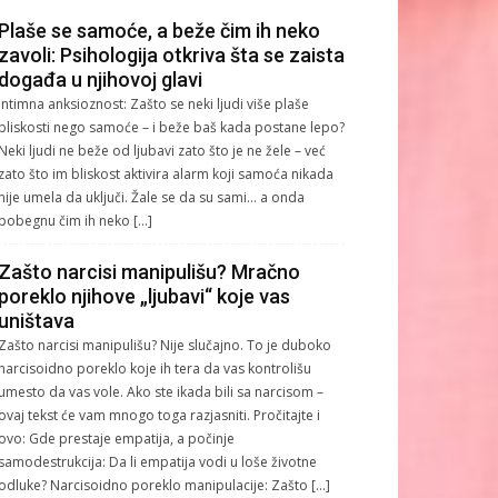
Plaše se samoće, a beže čim ih neko
zavoli: Psihologija otkriva šta se zaista
događa u njihovoj glavi
Intimna anksioznost: Zašto se neki ljudi više plaše
bliskosti nego samoće – i beže baš kada postane lepo?
Neki ljudi ne beže od ljubavi zato što je ne žele – već
zato što im bliskost aktivira alarm koji samoća nikada
nije umela da uključi. Žale se da su sami… a onda
pobegnu čim ih neko […]
Zašto narcisi manipulišu? Mračno
poreklo njihove „ljubavi“ koje vas
uništava
Zašto narcisi manipulišu? Nije slučajno. To je duboko
narcisoidno poreklo koje ih tera da vas kontrolišu
umesto da vas vole. Ako ste ikada bili sa narcisom –
ovaj tekst će vam mnogo toga razjasniti. Pročitajte i
ovo: Gde prestaje empatija, a počinje
samodestrukcija: Da li empatija vodi u loše životne
odluke? Narcisoidno poreklo manipulacije: Zašto […]