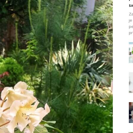
Si
Za
je
pe
pr