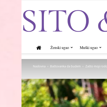
Ženski ugao
Muški ugao
Naslovna
Baštovanka da budem
Zašto moji rodo