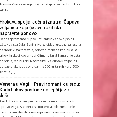
Traumatično vezivanje: Zašto ostajete sa osobom koja
vas […]
Hrskava spolja, sočna iznutra: Čupava
zeljanica koju će svi tražiti da
napravite ponovo
Danas spremamo čupavu zeljanicu! Zadovoljstvo i
užitak za sva čula! Zanimljiva za videti, ukusna za jesti, a
na dodir čista fantazija, odozdo mekana kao duša, a
vrhovi hrskavi kao vrhovi Kilimandžara! Sama bi je usta
poželela, što bi rekli Nadrealisti. Za čupavu zeljanicu
od sastojaka potrebno vam je 500 gr tankih kora, 500
gr zelja […]
Venera u Vagi – Pravi romantik u srcu:
Kada ljubav postane najlepši jezik
duše
Ako ljubav ima omiljenu adresu na nebu, onda je to
upravo Vaga. A Venera se upravo vratila kući. Posle
perioda emotivnih previranja, nesporazuma i odnosa