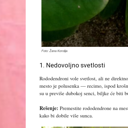
Foto: Žana Korolija
1. Nedovoljno svetlosti
Rododendroni vole svetlost, ali ne direktno
mesto je polusenka — recimo, ispod krošnji 
su u previše dubokoj senci, biljke će biti b
Rešenje:
Premestite rododendrone na mesto 
kako bi dobile više sunca.