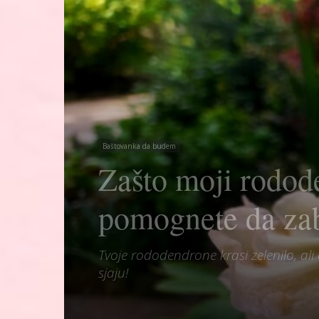
Baštovanka da budem
Zašto moji rodod
pomognete da zab
Tvoje rododendrone krasi zelenilo, al
sjaju!