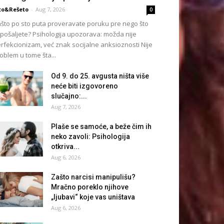
to&Rešeto
-
Aug 7, 2026
0
što po sto puta proveravate poruku pre nego što
 pošaljete? Psihologija upozorava: možda nije
rfekcionizam, već znak socijalne anksioznosti Nije
oblem u tome šta...
Od 9. do 25. avgusta ništa više
neće biti izgovoreno
slučajno:...
Aug 7, 2026
Plaše se samoće, a beže čim ih
neko zavoli: Psihologija
otkriva...
Aug 6, 2026
Zašto narcisi manipulišu?
Mračno poreklo njihove
„ljubavi“ koje vas uništava
Aug 6, 2026