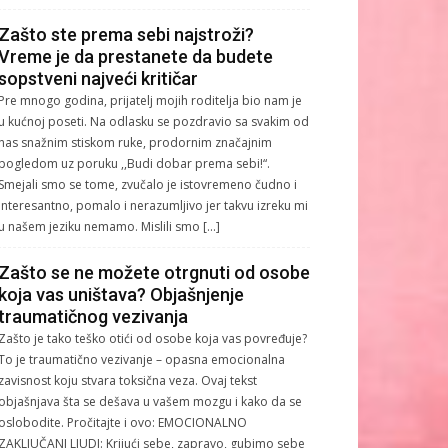
Zašto ste prema sebi najstroži?
Vreme je da prestanete da budete
sopstveni najveći kritičar
Pre mnogo godina, prijatelj mojih roditelja bio nam je
u kućnoj poseti. Na odlasku se pozdravio sa svakim od
nas snažnim stiskom ruke, prodornim značajnim
pogledom uz poruku ,,Budi dobar prema sebi!“.
Smejali smo se tome, zvučalo je istovremeno čudno i
interesantno, pomalo i nerazumljivo jer takvu izreku mi
u našem jeziku nemamo. Mislili smo […]
Zašto se ne možete otrgnuti od osobe
koja vas uništava? Objašnjenje
traumatičnog vezivanja
Zašto je tako teško otići od osobe koja vas povređuje?
To je traumatično vezivanje – opasna emocionalna
zavisnost koju stvara toksična veza. Ovaj tekst
objašnjava šta se dešava u vašem mozgu i kako da se
oslobodite. Pročitajte i ovo: EMOCIONALNO
ZAKLJUČANI LJUDI: Krijući sebe, zapravo, gubimo sebe