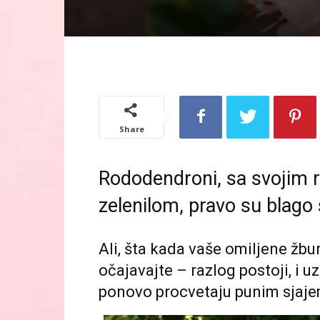
Share
Rododendroni, sa svojim 
zelenilom, pravo su blago
Ali, šta kada vaše omiljene žbu
očajavajte – razlog postoji, i
ponovo procvetaju punim sjaje