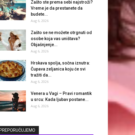
Zašto ste prema sebi najstroži?
Vreme je da prestanete da
budete...
Aug 6, 2026
Zašto se ne možete otrgnuti od
osobe koja vas uništava?
Objašnjenje...
Aug 6, 2026
Hrskava spolja, sočna iznutra:
Čupava zeljanica koju će svi
tražiti da...
Aug 6, 2026
Venera u Vagi – Pravi romantik
u srcu: Kada ljubav postane...
Aug 6, 2026
PREPORUČUJEMO