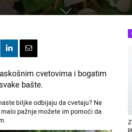
raskošnim cvetovima i bogatim
 svake bašte.
naste biljke odbijaju da cvetaju? Ne
 uz malo pažnje možete im pomoći da
m.
Z
p