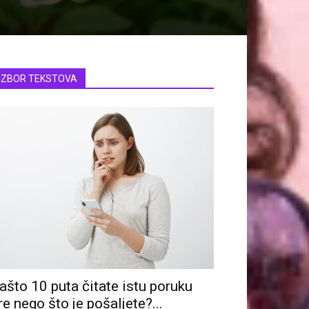
IZBOR TEKSTOVA
ašto 10 puta čitate istu poruku
re nego što je pošaljete?...