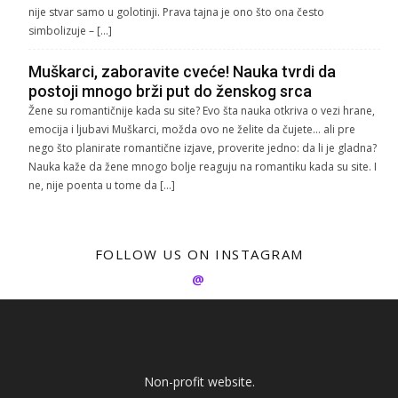
nije stvar samo u golotinji. Prava tajna je ono što ona često
simbolizuje – […]
Muškarci, zaboravite cveće! Nauka tvrdi da
postoji mnogo brži put do ženskog srca
Žene su romantičnije kada su site? Evo šta nauka otkriva o vezi hrane,
emocija i ljubavi Muškarci, možda ovo ne želite da čujete… ali pre
nego što planirate romantične izjave, proverite jedno: da li je gladna?
Nauka kaže da žene mnogo bolje reaguju na romantiku kada su site. I
ne, nije poenta u tome da […]
FOLLOW US ON INSTAGRAM
@
Non-profit website.