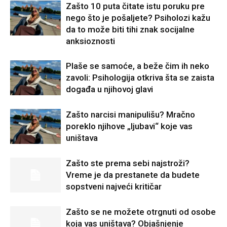
Zašto 10 puta čitate istu poruku pre
nego što je pošaljete? Psiholozi kažu
da to može biti tihi znak socijalne
anksioznosti
Plaše se samoće, a beže čim ih neko
zavoli: Psihologija otkriva šta se zaista
događa u njihovoj glavi
Zašto narcisi manipulišu? Mračno
poreklo njihove „ljubavi“ koje vas
uništava
Zašto ste prema sebi najstroži?
Vreme je da prestanete da budete
sopstveni najveći kritičar
Zašto se ne možete otrgnuti od osobe
koja vas uništava? Objašnjenje