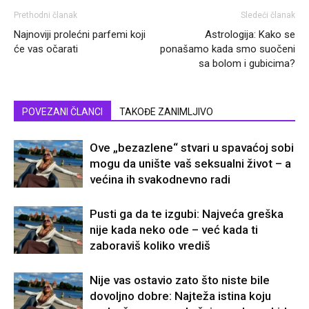
Prethodni članak
Sledeći članak
Najnoviji prolećni parfemi koji
Astrologija: Kako se
će vas očarati
ponašamo kada smo suočeni
sa bolom i gubicima?
POVEZANI ČLANCI
TAKOĐE ZANIMLJIVO
Ove „bezazlene“ stvari u spavaćoj sobi
mogu da unište vaš seksualni život – a
većina ih svakodnevno radi
Pusti ga da te izgubi: Najveća greška
nije kada neko ode – već kada ti
zaboraviš koliko vrediš
Nije vas ostavio zato što niste bile
dovoljno dobre: Najteža istina koju