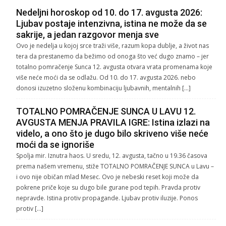
Nedeljni horoskop od 10. do 17. avgusta 2026:
Ljubav postaje intenzivna, istina ne može da se
sakrije, a jedan razgovor menja sve
Ovo je nedelja u kojoj srce traži više, razum kopa dublje, a život nas
tera da prestanemo da bežimo od onoga što već dugo znamo – jer
totalno pomračenje Sunca 12. avgusta otvara vrata promenama koje
više neće moći da se odlažu. Od 10. do 17. avgusta 2026. nebo
donosi izuzetno složenu kombinaciju ljubavnih, mentalnih […]
TOTALNO POMRAČENJE SUNCA U LAVU 12.
AVGUSTA MENJA PRAVILA IGRE: Istina izlazi na
videlo, a ono što je dugo bilo skriveno više neće
moći da se ignoriše
Spolja mir. Iznutra haos. U sredu, 12. avgusta, tačno u 19.36 časova
prema našem vremenu, stiže TOTALNO POMRAČENJE SUNCA u Lavu –
i ovo nije običan mlad Mesec. Ovo je nebeski reset koji može da
pokrene priče koje su dugo bile gurane pod tepih. Pravda protiv
nepravde. Istina protiv propagande. Ljubav protiv iluzije. Ponos
protiv […]