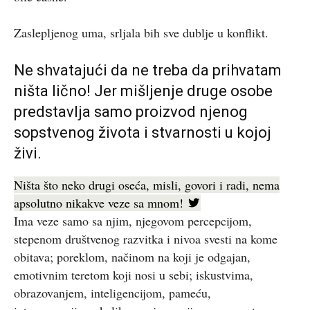
Zaslepljenog uma, srljala bih sve dublje u konflikt.
Ne shvatajući da ne treba da prihvatam
ništa lično! Jer mišljenje druge osobe
predstavlja samo proizvod njenog
sopstvenog života i stvarnosti u kojoj
živi.
Ništa što neko drugi oseća, misli, govori i radi, nema
apsolutno nikakve veze sa mnom!
Ima veze samo sa njim, njegovom percepcijom,
stepenom društvenog razvitka i nivoa svesti na kome
obitava; poreklom, načinom na koji je odgajan,
emotivnim teretom koji nosi u sebi; iskustvima,
obrazovanjem, inteligencijom, pameću,