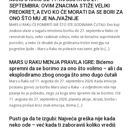
SEPTEMBRA: OVIM ZNACIMA STIŽE VELIKI
PREOKRET, A EVO KO ĆE MORATI DA SE BORI ZA
ONO ŠTO MU JE NAJVAŽNIJE
MARS U RAKU ĆE POMERITI SVE ŠTO STE GODINAMA ĆUTALI: Evo koji
znakovi ulaze u najjaču emotivnu borbu do 27. septembra Neko će
renovirati kuću, neko raskinuti odnos, neko se konačno suprotstaviti
porodici, a neko će shvatiti da je godinama trošio energiju na
pogrešne ljude – Mars u Raku ne pokreće nas tamo gde bi […]
MARS U RAKU MENJA PRAVILA IGRE: Bićemo
spremni da se borimo za ono što volimo – ali i da
eksplodiramo zbog onoga što smo dugo ćutali
Mars u Raku od 11. avgusta do 27. septembra 2026: Kada emocije
postanu gorivo za borbu Mars ulazi u Raka – a odjednom više nije
pitanje ko je pobedio, nego za koga smo spremni da se borimo. Od
11. avgusta do 27. septembra 2026. planeta akcije, strasti, borbe i
nagona prolazi kroz znak emocija, doma, […]
Pusti ga da te izgubi: Najveća greška nije kada
neko ode – već kada ti zaboraviš koliko vrediš