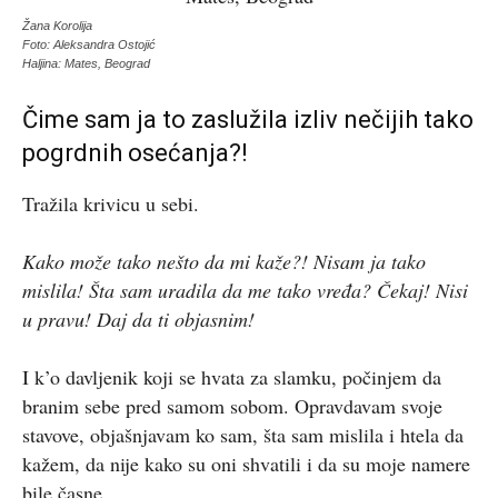
Žana Korolija
Foto: Aleksandra Ostojić
Haljina: Mates, Beograd
Čime sam ja to zaslužila izliv nečijih tako
pogrdnih osećanja?!
Tražila krivicu u sebi.
Kako može tako nešto da mi kaže?! Nisam ja tako
mislila! Šta sam uradila da me tako vređa? Čekaj! Nisi
u pravu! Daj da ti objasnim!
I k’o davljenik koji se hvata za slamku, počinjem da
branim sebe pred samom sobom. Opravdavam svoje
stavove, objašnjavam ko sam, šta sam mislila i htela da
kažem, da nije kako su oni shvatili i da su moje namere
bile časne.