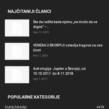
NAJČITANIJI ČLANCI
Šta da radite kada njemu „ne može da se
digne“ –...
Sep 11, 2025
VENERA U ŠKORPIJI ostavlja tragove za ceo
život
Nov 7, 2025
Astrologija: Jupiter u Škorpiji, od
10.10.2017. do 8.11.2018.
Sep 1, 2017
POPULARNE KATEGORIJE
Duh&Zdravlje
4478