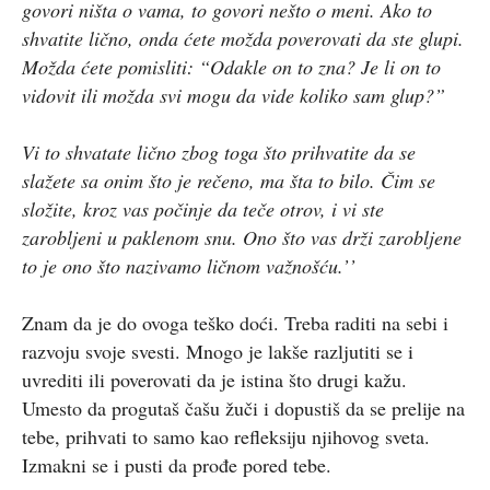
govori ništa o vama, to govori nešto o meni. Ako to
shvatite lično, onda ćete možda poverovati da ste glupi.
Možda ćete pomisliti: “Odakle on to zna? Je li on to
vidovit ili možda svi mogu da vide koliko sam glup?”
Vi to shvatate lično zbog toga što prihvatite da se
slažete sa onim što je rečeno, ma šta to bilo. Čim se
složite, kroz vas počinje da teče otrov, i vi ste
zarobljeni u paklenom snu. Ono što vas drži zarobljene
to je ono što nazivamo ličnom važnošću.’’
Znam da je do ovoga teško doći. Treba raditi na sebi i
razvoju svoje svesti. Mnogo je lakše razljutiti se i
uvrediti ili poverovati da je istina što drugi kažu.
Umesto da progutaš čašu žuči i dopustiš da se prelije na
tebe, prihvati to samo kao refleksiju njihovog sveta.
Izmakni se i pusti da prođe pored tebe.