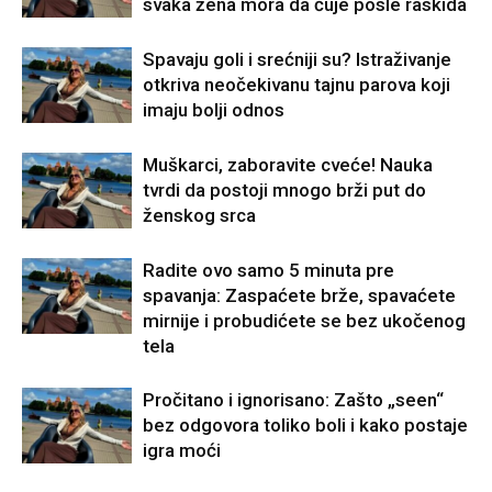
svaka žena mora da čuje posle raskida
Spavaju goli i srećniji su? Istraživanje
otkriva neočekivanu tajnu parova koji
imaju bolji odnos
Muškarci, zaboravite cveće! Nauka
tvrdi da postoji mnogo brži put do
ženskog srca
Radite ovo samo 5 minuta pre
spavanja: Zaspaćete brže, spavaćete
mirnije i probudićete se bez ukočenog
tela
Pročitano i ignorisano: Zašto „seen“
bez odgovora toliko boli i kako postaje
igra moći