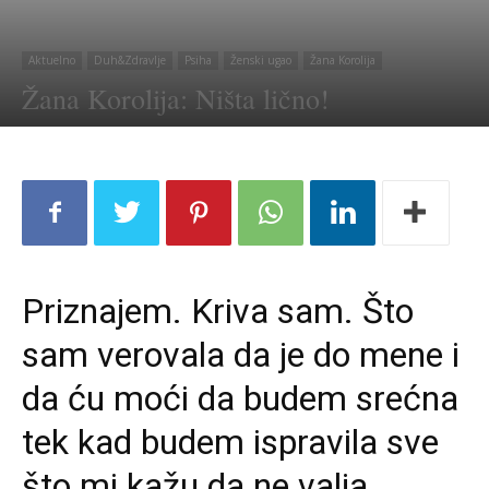
Aktuelno
Duh&Zdravlje
Psiha
Ženski ugao
Žana Korolija
Žana Korolija: Ništa lično!
Priznajem. Kriva sam. Što
sam verovala da je do mene i
da ću moći da budem srećna
tek kad budem ispravila sve
što mi kažu da ne valja.