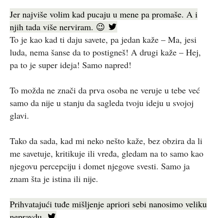
Jer najviše volim kad pucaju u mene pa promaše. A i
njih tada više nerviram. 😉
To je kao kad ti daju savete, pa jedan kaže – Ma, jesi
luda, nema šanse da to postigneš! A drugi kaže – Hej,
pa to je super ideja! Samo napred!
To možda ne znači da prva osoba ne veruje u tebe već
samo da nije u stanju da sagleda tvoju ideju u svojoj
glavi.
Tako da sada, kad mi neko nešto kaže, bez obzira da li
me savetuje, kritikuje ili vređa, gledam na to samo kao
njegovu percepciju i domet njegove svesti. Samo ja
znam šta je istina ili nije.
Prihvatajući tuđe mišljenje apriori sebi nanosimo veliku
nepravdu.