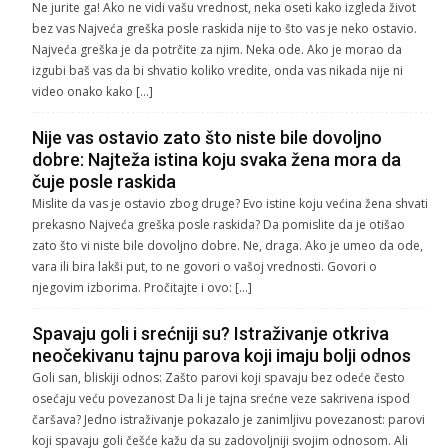
Ne jurite ga! Ako ne vidi vašu vrednost, neka oseti kako izgleda život
bez vas Najveća greška posle raskida nije to što vas je neko ostavio.
Najveća greška je da potrčite za njim. Neka ode. Ako je morao da
izgubi baš vas da bi shvatio koliko vredite, onda vas nikada nije ni
video onako kako […]
Nije vas ostavio zato što niste bile dovoljno
dobre: Najteža istina koju svaka žena mora da
čuje posle raskida
Mislite da vas je ostavio zbog druge? Evo istine koju većina žena shvati
prekasno Najveća greška posle raskida? Da pomislite da je otišao
zato što vi niste bile dovoljno dobre. Ne, draga. Ako je umeo da ode,
vara ili bira lakši put, to ne govori o vašoj vrednosti. Govori o
njegovim izborima. Pročitajte i ovo: […]
Spavaju goli i srećniji su? Istraživanje otkriva
neočekivanu tajnu parova koji imaju bolji odnos
Goli san, bliskiji odnos: Zašto parovi koji spavaju bez odeće često
osećaju veću povezanost Da li je tajna srećne veze sakrivena ispod
čaršava? Jedno istraživanje pokazalo je zanimljivu povezanost: parovi
koji spavaju goli češće kažu da su zadovoljniji svojim odnosom. Ali