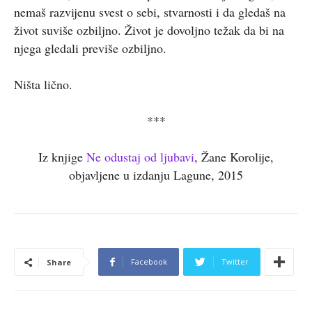
nemaš razvijenu svest o sebi, stvarnosti i da gledaš na
život suviše ozbiljno. Život je dovoljno težak da bi na
njega gledali previše ozbiljno.
Ništa lično.
***
Iz knjige
Ne odustaj od ljubavi
, Žane Korolije,
objavljene u izdanju Lagune, 2015
Facebook
Twitter
Share