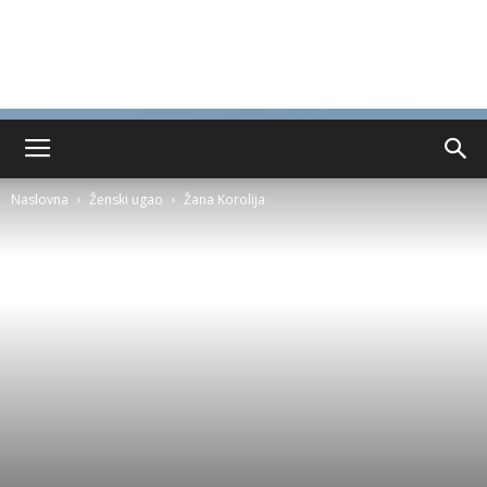
Naslovna
Ženski ugao
Žana Korolija