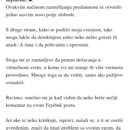
Ovakvim načinom razmišljanja predamnom se otvorilo
jedno sasvim novo polje slobode.
S druge strane, kako se podiže moja svesnost, tako
mogu lakše da detektujem zašto neko nešto govori ili
uradi. A time i da prihvatim i oprostim.
Stoga mi je zanimljivo da pratim dešavanja u
virtuelnom svetu, u kome svi mi manje ili više vremena
provodimo. Mnogo toga se da videti, samo ako pažljivo
osmatriš.
Recimo, smešno mi je kad vidim da neko briše nečiji
komentar na svom Fejsbuk postu.
Jer ako te neko kritikuje, ispravi, našali se, a ti se osetiš
uvređenim, znači da imaš problem sa svojim egom, da