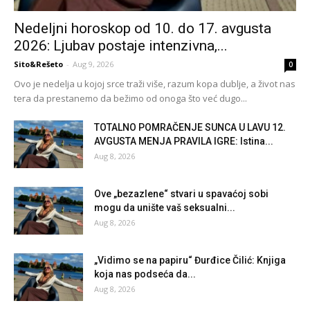
Nedeljni horoskop od 10. do 17. avgusta
2026: Ljubav postaje intenzivna,...
Sito&Rešeto
-
Aug 9, 2026
0
Ovo je nedelja u kojoj srce traži više, razum kopa dublje, a život nas
tera da prestanemo da bežimo od onoga što već dugo...
TOTALNO POMRAČENJE SUNCA U LAVU 12.
AVGUSTA MENJA PRAVILA IGRE: Istina...
Aug 8, 2026
Ove „bezazlene“ stvari u spavaćoj sobi
mogu da unište vaš seksualni...
Aug 8, 2026
„Vidimo se na papiru“ Đurđice Čilić: Knjiga
koja nas podseća da...
Aug 8, 2026