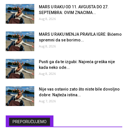
MARS U RAKU OD 11. AVGUSTA DO 27.
SEPTEMBRA: OVIM ZNACIMA...
Aug 8, 2026
MARS U RAKU MENJA PRAVILA IGRE: Bićemo
spremni da se borimo...
Aug 8, 2026
Pusti ga da te izgubi: Najveća greška nije
kada neko ode...
Aug 8, 2026
Nije vas ostavio zato što niste bile dovoljno
dobre: Najteža istina...
Aug 7, 2026
PREPORUČUJEMO