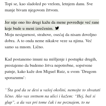
Topi se, kao sladoled po vrelom, letnjem danu. Sve
manje bivam njegovom žrtvom.
Jer nije ono što drugi kažu da mene povređuje već rane
koje bude u meni izrečenim.
Moju nesigurnost, strahove, osećaj da nisam dovoljno
dobra. A to onda neme nikakve veze sa njima. Već
samo sa mnom. Lično.
Kad postanemo imuni na mišljenje i postupke drugih,
prestajemo da budemo žrtva nepotrebne, sopstvene
patnje, kako kaže don Miguel Ruiz, u svom ’Drugom
sporazumu’:
’’Šta god da se desi u vašoj okolini, nemojte to shvatati
lično. Ako vas sretnem na ulici i kažem: “Hej, baš si
glup”, a da vas pri tome čak i ne poznajem, to ne