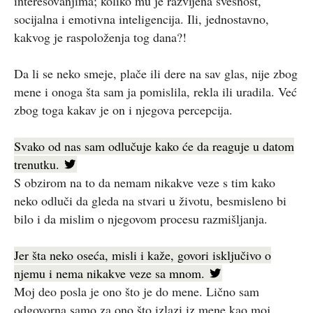
interesovanjima; koliko mu je razvijena svesnost,
socijalna i emotivna inteligencija. Ili, jednostavno,
kakvog je raspoloženja tog dana?!
Da li se neko smeje, plače ili dere na sav glas, nije zbog
mene i onoga šta sam ja pomislila, rekla ili uradila. Već
zbog toga kakav je on i njegova percepcija.
Svako od nas sam odlučuje kako će da reaguje u datom
trenutku.
S obzirom na to da nemam nikakve veze s tim kako
neko odluči da gleda na stvari u životu, besmisleno bi
bilo i da mislim o njegovom procesu razmišljanja.
Jer šta neko oseća, misli i kaže, govori isključivo o
njemu i nema nikakve veze sa mnom.
Moj deo posla je ono što je do mene. Lično sam
odgovorna samo za ono što izlazi iz mene kao moj