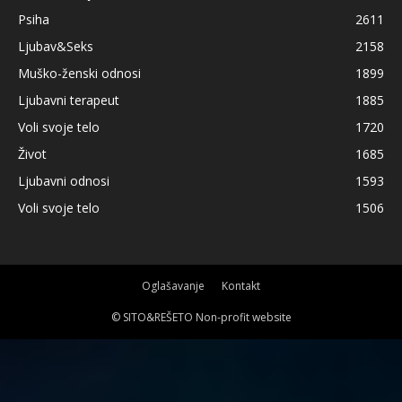
Psiha
2611
Ljubav&Seks
2158
Muško-ženski odnosi
1899
Ljubavni terapeut
1885
Voli svoje telo
1720
Život
1685
Ljubavni odnosi
1593
Voli svoje telo
1506
Oglašavanje
Kontakt
© SITO&REŠETO Non-profit website