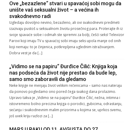
Ove „bezazlene“ stvari u spavaćoj sobi mogu da
unište vaš seksualni život – a većina ih
svakodnevno radi
Izgledaju dovoljno nevino, bezazleno, ali ovi svakodnevni predmeti
izazivaju pustoš u seksualnom životu prosečnog para. Proterajte ih iz
svoje spavaće sobe i odmah ste spremni za bolji, češći seks! Televizor
Parovi koji imaju TV u spavaćoj sobi imaju seks upola manje od onih
koji nemaju: to je činjenica, potkrepljena uglednim istraživanjem.
Dobra vest je da […]
„Vidimo se na papiru“ Đurđice Čilić: Knjiga koja
nas podseća da život nije prestao da bude lep,
samo smo zaboravili da gledamo
Neke knjige ne menjaju život velikim rečenicama – samo nas nateraju
da ponovo pogledamo ono pored čega svakog dana prolazimo.
Upravo takva je „Vidimo se na papiru“ Đurđice Čilić, nežna, intimna i
istovremeno bolno precizna knjiga o porodici, gubicima, odrastanju,
sećanju i svakodnevnim malim prizorima u kojima se, uprkos svemu,
još uvek kriju razlozi za […]
MARS U RAKU OD 11. AVGUSTA DO 27.