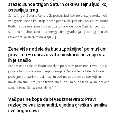
staze: Sunce trigon Saturn otkriva tajnu ljudi koji
ostavljaju trag
Sunce trigon Saturn: Astrološki potpis ljudi koji ne blistaju preko noći –
već grade uspeh koji traje decenijama Neki ljudi nisu rođeni za sprint.
Rođeni su za maraton. I upravo zato na kraju pobeđuju. Sunce trigon
Saturn u natalnoj karti nosi energiju tihih graditelja – ljudi koji ne traže
reflektore, ali ih život na kraju […]
Žene više ne žele da budu „poželjne“ po muškim
pravilima – i upravo zato muškarci ne znaju šta
ih je snašlo
Žene više ne žele da budu poželjne po starim pravilima: revolucija je
počela tamo gde je najmanje očekujete Žene više ne žele da budu
poželjne po starim pravilima. I tu počinje problem za sve koji su
navikli da znaju šta „žena treba“ da bude. Da bude lepa, ali ne previše
svesna toga. Senzualna, ali ne […]
Vaš pas ne kopa da bi vas iznervirao: Pravi
razlog će vas iznenaditi, a jedna greška vlasnika
sve pogoršava