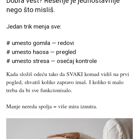
Dobra vest? Rešenje je jednostavnije
nego što misliš.
Jedan trik menja sve:
# umesto gomila — redovi
# umesto haosa — pregled
# umesto stresa — osećaj kontrole
Kada složiš odeću tako da SVAKI komad vidiš na prvi
pogled, shvatiš koliko zapravo imaš. I koliko ti malo
treba da bi sve funkcionisalo.
Manje nereda spolja = više mira iznutra.