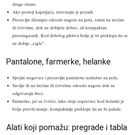
druge strane.
Ako postoji kapuljača, izravnajte je pozadi.
Presavijte džemper odozdo nagore na pola, zatim na trećine
ili četvrtine, dok ne dobijete debeo, ali kompaktan
pravougaonik. Kod debelog pletiva bolje je tri preklopa da se
ne dobije „cigla“.
Pantalone, farmerke, helanke
Spojite nogavice i presavijte pantalone uzdužno na pola.
Savijte ih na trećine ili četvrtine odozdo nagore dok ne
odgovaraju fioci.
Farmerke, jer su čvršće, lako stoje uspravno; kod helanki je
bolje praviti manje, kompaktnije preklope da ne bi padale.
Alati koji pomažu: pregrade i tabla