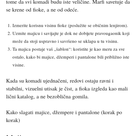
tome da svi komadi budu iste veličine. Marfi savetuje da
se krene od fioke, a ne od odeće.
Izmerite korisnu visinu fioke (poslužite se običnim lenjirom).
Uzmite majicu i savijajte je dok ne dobijete pravougaonik koji
može da stoji uspravno i savršeno se uklapa u tu visinu.
Ta majica postaje vaš „šablon“: koristite je kao meru za sve
ostalo, kako bi majice, džemperi i pantalone bili približno iste
visine.
Kada su komadi ujednačeni, redovi ostaju ravni i
stabilni, vizuelni utisak je čist, a fioka izgleda kao mali
lični katalog, a ne bezoblična gomila.
Kako slagati majice, džempere i pantalone (korak po
korak)