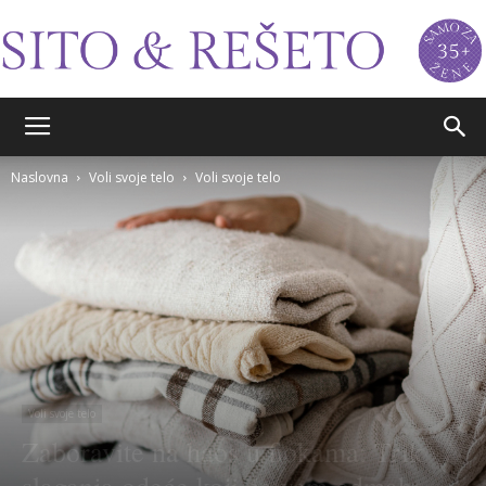
Sito&Rešeto
Naslovna
Voli svoje telo
Voli svoje telo
Voli svoje telo
Zaboravite na haos u fiokama: Trik