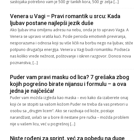
sastojaka potrebno vam je 500 gr tankih kora, 500 gr zelja […]
Venera u Vagi – Pravi romantik u srcu: Kada
ljubav postane najlepši jezik duše
Ako ljubav ima omiljenu adresu na nebu, onda je to upravo Vaga. A
Venera se upravo vratila kući. Posle perioda emotivnih previranja,
nesporazuma i odnosa koji su više ličili na borbu nego na ljubav, stiže
potpuno drugačija energija. Venera u Vagi budi romantiku. Podseća
nas koliko vrede nežnost, poštovanje i iskren razgovor. Donosi nova
poznanstva, […]
Puder vam pravi masku od lica? 7 grešaka zbog
kojih pogrešno birate nijansu i formulu – a ova
jedna je najčešća!
Puder vam možda izgleda kao maska – evo kako da izaberete onaj
koji će se stopiti sa vašom kožom Puder ne treba da vas pretvori u
osobu sa „drugim licem“. Ako se razdvaja od kože, postaje
narandžast, uvlači se u bore ili nestane pre ručka – možda problem
nije u vašem licu, već u pogrešnoj […]
Niste rođeni za sprint, već za pobedu na duge