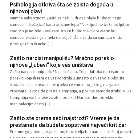
Psihologija otkriva šta se zaista događa u
njihovoj glavi
Intimna anksioznost: Zašto se neki ljudi više plaše bliskosti nego
samoće – i beže baš kada postane lepo? Neki ljudi ne beže od ljubavi
zato što je ne žele – već zato što im bliskost aktivira alarm koji
samoća nikada nije umela da uključi. Žale se da su sami… a onda
pobegnu čim ih neko […]
Zašto narcisi manipulišu? Mračno poreklo
njihove „ljubavi“ koje vas uništava
Zašto narcisi manipulišu? Nije slučajno. To je duboko narcisoidno
poreklo koje ih tera da vas kontrolišu umesto da vas vole. Ako ste
ikada bili sa narcisom – ovaj tekst će vam mnogo toga razjasniti.
Pročitajte i ovo: Gde prestaje empatija, a počinje samodestrukcija: Da
li empatija vodi u loše životne odluke? Narcisoidno poreklo
manipulacije: Zašto […]
Zašto ste prema sebi najstroži? Vreme je da
prestanete da budete sopstveni najveći kritičar
Pre mnogo godina, prijatelj mojih roditelja bio nam je u kućnoj poseti.