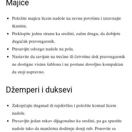
Majice
Položite majicu licem nadole na ravnu površinu i izravnajte
tkaninu.
Preklopite jednu stranu ka sredini, zatim drugu, da dobijete
dugačak pravougaonik.
Presavijte odozgo nadole na pola.
Nastavite da savijate na trećine ili četvrtine dok pravougaonik
ne dostigne visinu šablona i ne postane dovoljno kompaktan
da stoji uspravno.
Džemperi i duksevi
Zakopčajte dugmad ili rajsferšlus i položite komad licem
nadole.
Presavijte jedan rukav dijagonalno ka sredini, pa ga spustite
nadole tako da manžetna dodiruje donji rub. Ponovite sa