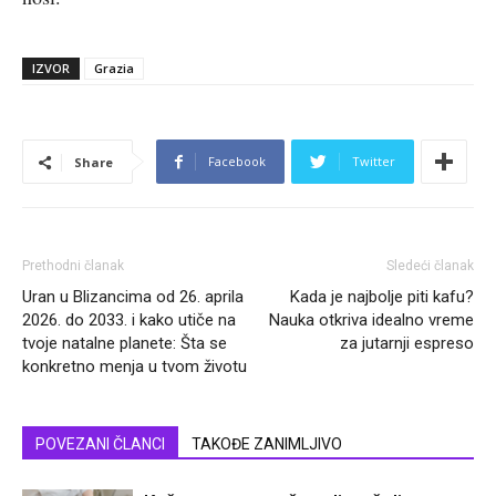
IZVOR
Grazia
Facebook
Twitter
Share
Prethodni članak
Sledeći članak
Uran u Blizancima od 26. aprila
Kada je najbolje piti kafu?
2026. do 2033. i kako utiče na
Nauka otkriva idealno vreme
tvoje natalne planete: Šta se
za jutarnji espreso
konkretno menja u tvom životu
POVEZANI ČLANCI
TAKOĐE ZANIMLJIVO