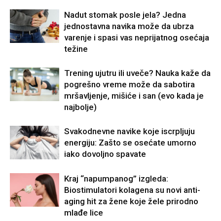
Nadut stomak posle jela? Jedna
jednostavna navika može da ubrza
varenje i spasi vas neprijatnog osećaja
težine
Trening ujutru ili uveče? Nauka kaže da
pogrešno vreme može da sabotira
mršavljenje, mišiće i san (evo kada je
najbolje)
Svakodnevne navike koje iscrpljuju
energiju: Zašto se osećate umorno
iako dovoljno spavate
Kraj “napumpanog” izgleda:
Biostimulatori kolagena su novi anti-
aging hit za žene koje žele prirodno
mlađe lice