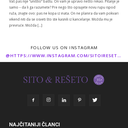
Vaš pas nije “uništio” baštu. On vam je upravo nešto rekao. Pitanje je
samo – da li ga razumete? Pre nego što opsujete novu rupu ispod
ruža, znajte ovo: pas ne kopa iz inata. On ne planira da vam pokvari
vikend niti da se osveti što ste kasnili iz kancelarije. Možda mu je
prevruće. Možda […]
FOLLOW US ON INSTAGRAM
@HTTPS://WWW.INSTAGRAM.COM/SITOIRESETO/
NAJČITANIJI ČLANCI