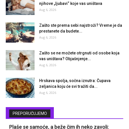
njihove „ljubavi“ koje vas uništava
Aug 6, 2026
Zašto ste prema sebi najstroži? Vreme je da
prestanete da budete...
Aug 6, 2026
Zašto se ne možete otrgnuti od osobe koja
vas uništava? Objašnjenje...
Aug 6, 2026
Hrskava spolja, sočna iznutra: Čupava
zeljanica koju će svi tražiti da...
Aug 6, 2026
PREPORUČUJEMO
Plaše se samoće, a beže čim ih neko zavoli: