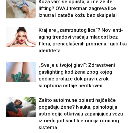
Koža vam se opušta, ali ne želite
lifting? OVAJ tretman zagreva lice
iznutra i zateže kožu bez skalpela!
Kraj ere „zamrznutog lica“? Novi anti-
aging trendovi vraćaju mladost bez
filera, prenaglašenih promena i gubitka
identiteta
„Sve je u tvojoj glavi“: Zdravstveni
gaslighting kod žena zbog kojeg
godine prolaze dok pravi uzrok
simptoma ostaje neotkriven
Zašto autoimune bolesti najčešće
pogađaju žene? Nauka, psihologija i
astrologija otkrivaju zapanjujuću vezu
između potisnutih emocija i imunog
sistema