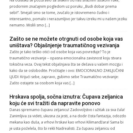
Na odlasku se pozdravio sa svakim od nas snažnim stiskom ruke,
prodornim značajnim pogledom uz poruku ,,Budi dobar prema
sebi!“. Smejali smo se tome, zvučalo je istovremeno čudno i
interesantno, pomalo i nerazumljivo jer takvu izreku mi u našem jeziku
nemamo. Mislili smo […]
Zašto se ne možete otrgnuti od osobe koja vas
uništava? Objašnjenje traumatičnog vezivanja
Zašto je tako teško otići od osobe koja vas povređuje? To je
traumatično vezivanje – opasna emocionalna zavisnost koju stvara
toksična veza. Ovaj tekst objašnjava šta se dešava u vašem mozgu i
kako da se oslobodite. Pročitajte i ovo: EMOCIONALNO ZAKLJUČANI
LJUDI: Krijući sebe, zapravo, gubimo sebe Traumatično vezivanje:
Zašto ostajete sa osobom koja vas […]
Hrskava spolja, sočna iznutra: Čupava zeljanica
koju će svi tražiti da napravite ponovo
Danas spremamo čupavu zeljanicu! Zadovoljstvo i užitak za sva čula!
Zanimljiva za videti, ukusna za jesti, a na dodir čista fantazija, odozdo
mekana kao duša, a vrhovi hrskavi kao vrhovi Kilimandžara! Sama bi
je usta poželela, što bi rekli Nadrealisti. Za čupavu zeljanicu od