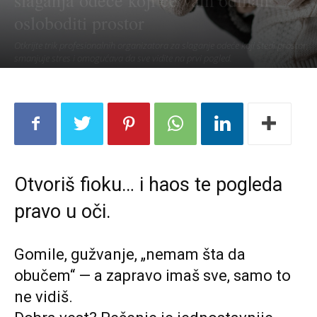
slaganja odeće koji će vam odmah
osloboditi prostor
Otkrijte trik profesionalnih organizatora za slaganje odeće koji štedi prostor,
smanjuje stres i omogućava da sve vidite na prvi pogled.
Otvoriš fioku… i haos te pogleda
pravo u oči.
Gomile, gužvanje, „nemam šta da
obučem“ — a zapravo imaš sve, samo to
ne vidiš.