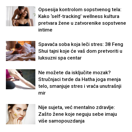
Opsesija kontrolom sopstvenog tela:
Kako ‘self-tracking’ wellness kultura
pretvara žene u zatvorenike sopstvene
intime
Spavaća soba koja leči stres: 38 Feng
Shui tajni koje će vaš dom pretvoriti u
luksuzni spa centar
Ne možete da isključite mozak?
Stručnjaci tvrde da Hatha joga menja
telo, smanjuje stres i vraća unutrašnji
mir
Nije sujeta, već mentalno zdravlje:
Zašto žene koje neguju sebe imaju
više samopouzdanja