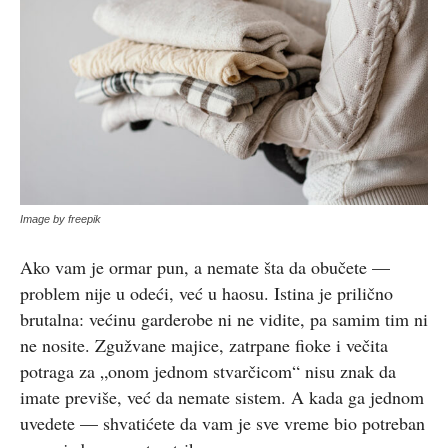
Image by freepik
Ako vam je ormar pun, a nemate šta da obučete —
problem nije u odeći, već u haosu. Istina je prilično
brutalna: većinu garderobe ni ne vidite, pa samim tim ni
ne nosite. Zgužvane majice, zatrpane fioke i večita
potraga za „onom jednom stvarčicom“ nisu znak da
imate previše, već da nemate sistem. A kada ga jednom
uvedete — shvatićete da vam je sve vreme bio potreban