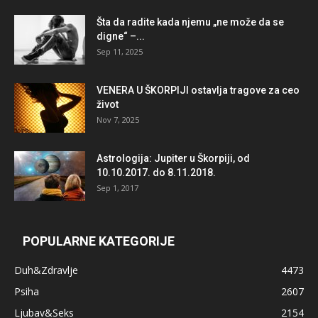
Šta da radite kada njemu „ne može da se
digne“ –...
Sep 11, 2025
VENERA U ŠKORPIJI ostavlja tragove za ceo
život
Nov 7, 2025
Astrologija: Jupiter u Škorpiji, od
10.10.2017. do 8.11.2018.
Sep 1, 2017
POPULARNE KATEGORIJE
Duh&Zdravlje
4473
Psiha
2607
Ljubav&Seks
2154