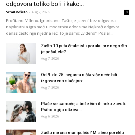
odgovora toliko boli i kako...
Sito&Rešeto
-
Aug 7, 2026
0
Pročitano. Viđeno. Ignorisano. Zašto je „seen“ bez odgovora
najokrutnija igra moći u modernim odnosima Najkraći odgovor
danas često nije nijedna reč. To je samo: „viđeno“. Poslali...
Zašto 10 puta čitate istu poruku pre nego što
je pošaljete?...
Aug 7, 2026
Od 9. do 25. avgusta ništa više neće biti
izgovoreno slučajno:...
Aug 7, 2026
Plaše se samoće, a beže čim ih neko zavoli:
Psihologija otkriva...
Aug 6, 2026
Zašto narcisi manipulišu? Mračno poreklo