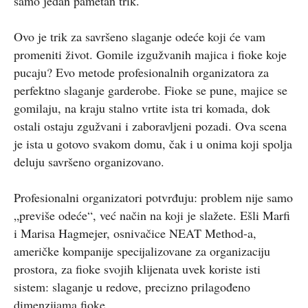
samo jedan pametan trik.
Ovo je trik za savršeno slaganje odeće koji će vam
promeniti život. Gomile izgužvanih majica i fioke koje
pucaju? Evo metode profesionalnih organizatora za
perfektno slaganje garderobe. Fioke se pune, majice se
gomilaju, na kraju stalno vrtite ista tri komada, dok
ostali ostaju zgužvani i zaboravljeni pozadi. Ova scena
je ista u gotovo svakom domu, čak i u onima koji spolja
deluju savršeno organizovano.
Profesionalni organizatori potvrđuju: problem nije samo
„previše odeće“, već način na koji je slažete. Ešli Marfi
i Marisa Hagmejer, osnivačice NEAT Method-a,
američke kompanije specijalizovane za organizaciju
prostora, za fioke svojih klijenata uvek koriste isti
sistem: slaganje u redove, precizno prilagođeno
dimenzijama fioke.