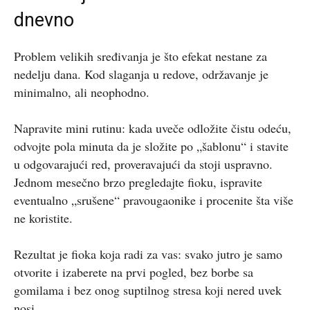
dnevno
Problem velikih sređivanja je što efekat nestane za
nedelju dana. Kod slaganja u redove, održavanje je
minimalno, ali neophodno.
Napravite mini rutinu: kada uveče odložite čistu odeću,
odvojte pola minuta da je složite po „šablonu“ i stavite
u odgovarajući red, proveravajući da stoji uspravno.
Jednom mesečno brzo pregledajte fioku, ispravite
eventualno „srušene“ pravougaonike i procenite šta više
ne koristite.
Rezultat je fioka koja radi za vas: svako jutro je samo
otvorite i izaberete na prvi pogled, bez borbe sa
gomilama i bez onog suptilnog stresa koji nered uvek
nosi.