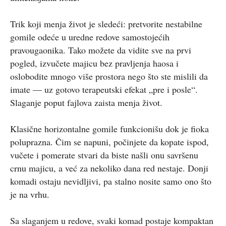
Trik koji menja život je sledeći: pretvorite nestabilne
gomile odeće u uredne redove samostojećih
pravougaonika. Tako možete da vidite sve na prvi
pogled, izvučete majicu bez pravljenja haosa i
oslobodite mnogo više prostora nego što ste mislili da
imate — uz gotovo terapeutski efekat „pre i posle“.
Slaganje poput fajlova zaista menja život.
Klasične horizontalne gomile funkcionišu dok je fioka
poluprazna. Čim se napuni, počinjete da kopate ispod,
vučete i pomerate stvari da biste našli onu savršenu
crnu majicu, a već za nekoliko dana red nestaje. Donji
komadi ostaju nevidljivi, pa stalno nosite samo ono što
je na vrhu.
Sa slaganjem u redove, svaki komad postaje kompaktan