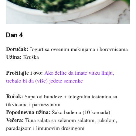
Dan 4
Doručak:
Jogurt sa ovsenim mekinjama i borovnicama
Užina:
Kruška
Pročitajte i ovo:
Ako želite da imate vitku liniju,
trebalo bi da (više) jedete semenke
Ručak:
Supa od bundeve + integralna testenina sa
tikvicama i parmezanom
Popodnevna užina:
Šaka badema (10 komada)
Večera:
Tuna salata sa zelenom salatom, rukolom,
paradajzom i limunovim dresingom