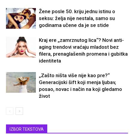
Žene posle 50. kriju jednu istinu o
seksu: želja nije nestala, samo su
godinama učene da je se stide
Kraj ere „zamrznutog lica“? Novi anti-
aging trendovi vraćaju mladost bez
filera, prenaglašenih promena i gubitka
identiteta
„Zašto ništa više nije kao pre?“
Generacijski šift koji menja ljubav,
posao, novac i način na koji gledamo
život
IZBOR TEKSTOVA