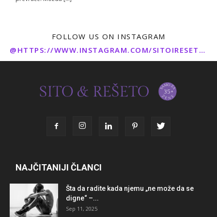
FOLLOW US ON INSTAGRAM
@HTTPS://WWW.INSTAGRAM.COM/SITOIRESETO/
NAJČITANIJI ČLANCI
Šta da radite kada njemu „ne može da se
digne“ –...
Sep 11, 2025