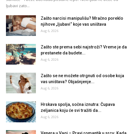
ljubavi zato...
Zašto narcisi manipulišu? Mračno poreklo
njihove „ljubavi“ koje vas uništava
Aug 6, 2026
Zašto ste prema sebi najstroži? Vreme je da
prestanete da budete...
Aug 6, 2026
Zašto se ne možete otrgnuti od osobe koja
vas uništava? Objašnjenje...
Aug 6, 2026
Hrskava spolja, sočna iznutra: Čupava
zeljanica koju će svi tražiti da...
Aug 6, 2026
Venera u Vagi – Pravi romantik u srcu: Kada