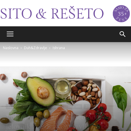
Sito&Rešeto
Naslovna
Duh&Zdravlje
Ishrana
Budi fit
Duh&Zdravlje
Ishrana
Voli svoje telo
Zdravlje
Volumetrijska dijeta – sedmodnevni
jelovnik za zdravo mršavljenje bez