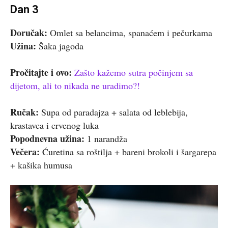
Dan 3
Doručak:
Omlet sa belancima, spanaćem i pečurkama
Užina:
Šaka jagoda
Pročitajte i ovo:
Zašto kažemo sutra počinjem sa
dijetom, ali to nikada ne uradimo?!
Ručak:
Supa od paradajza + salata od leblebija,
krastavca i crvenog luka
Popodnevna užina:
1 narandža
Večera:
Ćuretina sa roštilja + bareni brokoli i šargarepa
+ kašika humusa