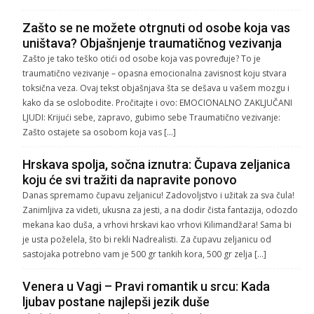
Zašto se ne možete otrgnuti od osobe koja vas
uništava? Objašnjenje traumatičnog vezivanja
Zašto je tako teško otići od osobe koja vas povređuje? To je
traumatično vezivanje – opasna emocionalna zavisnost koju stvara
toksična veza. Ovaj tekst objašnjava šta se dešava u vašem mozgu i
kako da se oslobodite. Pročitajte i ovo: EMOCIONALNO ZAKLJUČANI
LJUDI: Krijući sebe, zapravo, gubimo sebe Traumatično vezivanje:
Zašto ostajete sa osobom koja vas […]
Hrskava spolja, sočna iznutra: Čupava zeljanica
koju će svi tražiti da napravite ponovo
Danas spremamo čupavu zeljanicu! Zadovoljstvo i užitak za sva čula!
Zanimljiva za videti, ukusna za jesti, a na dodir čista fantazija, odozdo
mekana kao duša, a vrhovi hrskavi kao vrhovi Kilimandžara! Sama bi
je usta poželela, što bi rekli Nadrealisti. Za čupavu zeljanicu od
sastojaka potrebno vam je 500 gr tankih kora, 500 gr zelja […]
Venera u Vagi – Pravi romantik u srcu: Kada
ljubav postane najlepši jezik duše