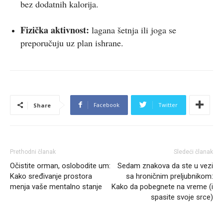
bez dodatnih kalorija.
Fizička aktivnost:
lagana šetnja ili joga se
preporučuju uz plan ishrane.
Facebook
Twitter
Share
Prethodni članak
Sledeći članak
Očistite orman, oslobodite um:
Sedam znakova da ste u vezi
Kako sređivanje prostora
sa hroničnim preljubnikom:
menja vaše mentalno stanje
Kako da pobegnete na vreme (i
spasite svoje srce)