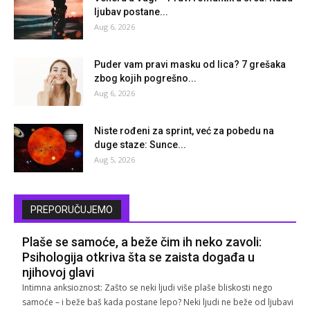
ljubav postane...
Aug 6, 2026
Puder vam pravi masku od lica? 7 grešaka
zbog kojih pogrešno...
Aug 6, 2026
Niste rođeni za sprint, već za pobedu na
duge staze: Sunce...
Aug 5, 2026
PREPORUČUJEMO
Plaše se samoće, a beže čim ih neko zavoli:
Psihologija otkriva šta se zaista događa u
njihovoj glavi
Intimna anksioznost: Zašto se neki ljudi više plaše bliskosti nego
samoće – i beže baš kada postane lepo? Neki ljudi ne beže od ljubavi