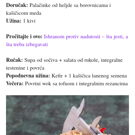
Doručak:
Palačinke od heljde sa borovnicama i
kašičicom meda
Užina:
1 kivi
Pročitajte i ovo:
Ishranom protiv nadutosti – šta jesti, a
šta treba izbegavati
Ručak:
Supa od sočiva + salata od rukole, integralne
testenine i povrća
Popodnevna užina:
Kefir + 1 kašičica lanenog semena
Večera:
Povrtni wok sa tofuom i integralnim rezancima