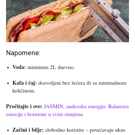
Napomene:
Voda:
minimum 2L dnevno.
Kafa i čaj:
dozvoljeni bez šećera ili sa minimalnom
količinom.
Pročitajte i ovo:
JASMIN, anđeoska energija: Balansira
emocije i hormone u svim stanjima
Začini i bilje:
slobodno koristite – povećavaju ukus