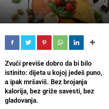
gladi
Otkrijte sedmodnevni jelovnik po principima volumetrijske dijete – uživajte u
obilnim, zdravim obrocima koji zasićuju bez brojanja kalorija. Idealno za
postepeno i trajno mršavljenje!
Zvuči previše dobro da bi bilo
istinito: dijeta u kojoj jedeš puno,
a ipak mršaviš. Bez brojanja
kalorija, bez griže savesti, bez
gladovanja.