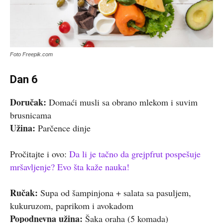
Foto Freepik.com
Dan 6
Doručak:
Domaći musli sa obrano mlekom i suvim
brusnicama
Užina:
Parčence dinje
Pročitajte i ovo:
Da li je tačno da grejpfrut pospešuje
mršavljenje? Evo šta kaže nauka!
Ručak:
Supa od šampinjona + salata sa pasuljem,
kukuruzom, paprikom i avokadom
Popodnevna užina:
Šaka oraha (5 komada)