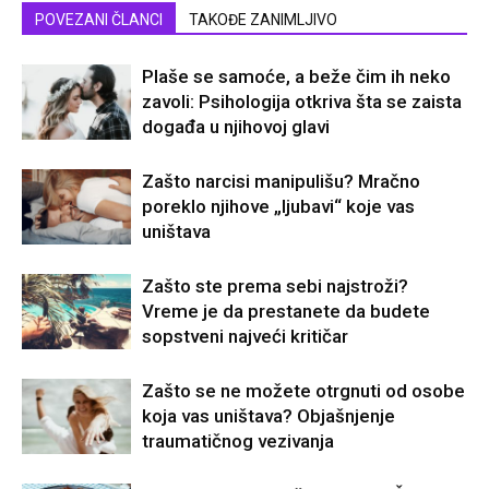
POVEZANI ČLANCI
TAKOĐE ZANIMLJIVO
Plaše se samoće, a beže čim ih neko
zavoli: Psihologija otkriva šta se zaista
događa u njihovoj glavi
Zašto narcisi manipulišu? Mračno
poreklo njihove „ljubavi“ koje vas
uništava
Zašto ste prema sebi najstroži?
Vreme je da prestanete da budete
sopstveni najveći kritičar
Zašto se ne možete otrgnuti od osobe
koja vas uništava? Objašnjenje
traumatičnog vezivanja