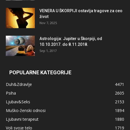
VENERA U ŠKORPIJI ostavlja tragove za ceo
život
Nov 7, 2025
Astrologija: Jupiter u Škorpiji, od
10.10.2017. do 8.11.2018.
Sep 1, 2017
POPULARNE KATEGORIJE
Duh&Zdravlje
4471
Psiha
2605
Ljubav&Seks
2153
Muško-ženski odnosi
1894
Ljubavni terapeut
1880
Voli svoje telo
1719