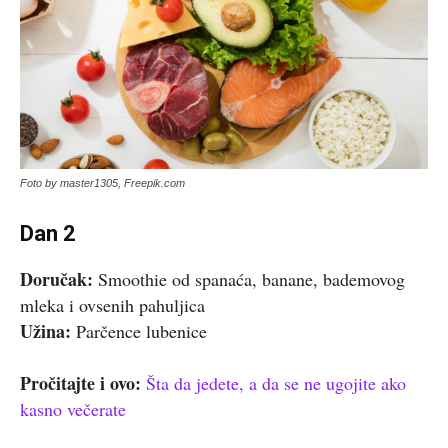
Foto by master1305, Freepik.com
Dan 2
Doručak:
Smoothie od spanaća, banane, bademovog
mleka i ovsenih pahuljica
Užina:
Parčence lubenice
Pročitajte i ovo:
Šta da jedete, a da se ne ugojite ako
kasno večerate