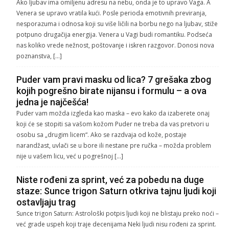
Ako ljubav ima omiljenu adresu na nebu, onda je to upravo Vaga. A
Venera se upravo vratila kući. Posle perioda emotivnih previranja,
nesporazuma i odnosa koji su više ličili na borbu nego na ljubav, stiže
potpuno drugačija energija. Venera u Vagi budi romantiku. Podseća
nas koliko vrede nežnost, poštovanje i iskren razgovor. Donosi nova
poznanstva, […]
Puder vam pravi masku od lica? 7 grešaka zbog
kojih pogrešno birate nijansu i formulu – a ova
jedna je najčešća!
Puder vam možda izgleda kao maska – evo kako da izaberete onaj
koji će se stopiti sa vašom kožom Puder ne treba da vas pretvori u
osobu sa „drugim licem“. Ako se razdvaja od kože, postaje
narandžast, uvlači se u bore ili nestane pre ručka – možda problem
nije u vašem licu, već u pogrešnoj […]
Niste rođeni za sprint, već za pobedu na duge
staze: Sunce trigon Saturn otkriva tajnu ljudi koji
ostavljaju trag
Sunce trigon Saturn: Astrološki potpis ljudi koji ne blistaju preko noći –
već grade uspeh koji traje decenijama Neki ljudi nisu rođeni za sprint.