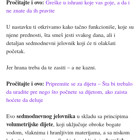
Pročitajte i ovo:
Greške u ishrani koje vas goje, a da i
ne znate da ih pravite
U nastavku ti otkrivamo kako tačno funkcioniše, koje su
njene prednosti, šta smeš jesti svakog dana, ali i
detaljan sedmodnevni jelovnik koji će ti olakšati
početak.
Jer hrana treba da te zasiti – a ne kazni.
Pročitajte i ovo:
Pripremite se za dijetu – Šta bi trebalo
da uradite pre nego što počnete sa dijetom, ako zaista
hoćete da deluje
sedmodnevnog jelovnika
Evo
u skladu sa principima
volumetrijske dijete
, koji uključuje obroke bogate
vodom, vlaknima i hranljivim materijama, a sa niskom