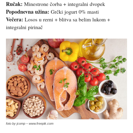
Ručak:
Minestrone čorba + integralni dvopek
Popodnevna užina:
Grčki jogurt 0% masti
Večera:
Losos u rerni + blitva sa belim lukom +
integralni pirinač
foto by jcomp – www.freepik.com