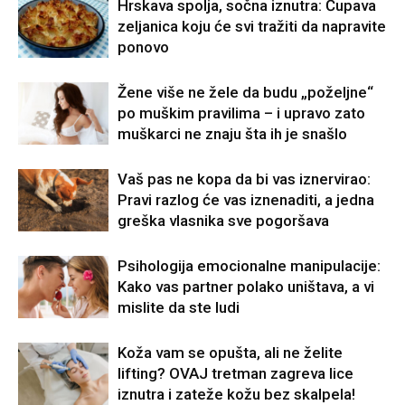
Hrskava spolja, sočna iznutra: Čupava
zeljanica koju će svi tražiti da napravite
ponovo
Žene više ne žele da budu „poželjne“
po muškim pravilima – i upravo zato
muškarci ne znaju šta ih je snašlo
Vaš pas ne kopa da bi vas iznervirao:
Pravi razlog će vas iznenaditi, a jedna
greška vlasnika sve pogoršava
Psihologija emocionalne manipulacije:
Kako vas partner polako uništava, a vi
mislite da ste ludi
Koža vam se opušta, ali ne želite
lifting? OVAJ tretman zagreva lice
iznutra i zateže kožu bez skalpela!