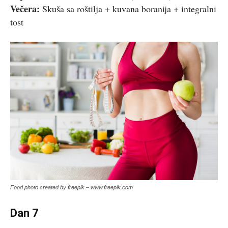
Večera:
Skuša sa roštilja + kuvana boranija + integralni
tost
Food photo created by freepik – www.freepik.com
Dan 7