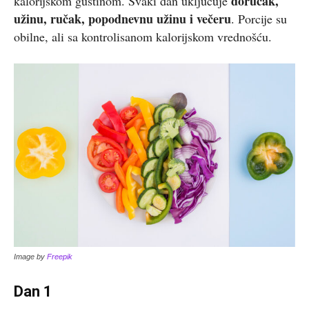
doručak,
kalorijskom gustinom. Svaki dan uključuje
užinu, ručak, popodnevnu užinu i večeru
. Porcije su
obilne, ali sa kontrolisanom kalorijskom vrednošću.
Image by
Freepik
Dan 1