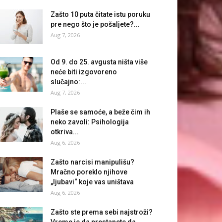
Zašto 10 puta čitate istu poruku
pre nego što je pošaljete?...
Aug 7, 2026
Od 9. do 25. avgusta ništa više
neće biti izgovoreno
slučajno:...
Aug 7, 2026
Plaše se samoće, a beže čim ih
neko zavoli: Psihologija
otkriva...
Aug 6, 2026
Zašto narcisi manipulišu?
Mračno poreklo njihove
„ljubavi“ koje vas uništava
Aug 6, 2026
Zašto ste prema sebi najstroži?
Vreme je da prestanete da