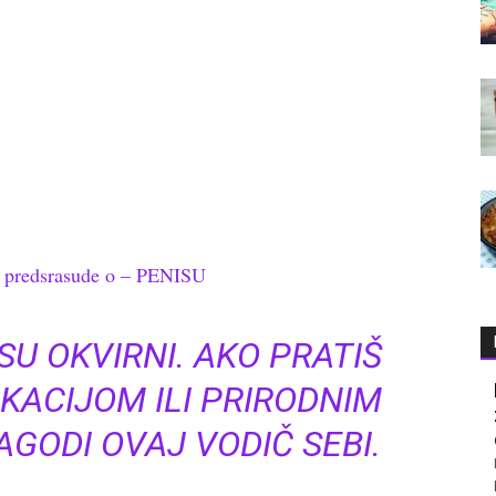
o predsrasude o – PENISU
U OKVIRNI. AKO PRATIŠ
IKACIJOM ILI PRIRODNIM
GODI OVAJ VODIČ SEBI.