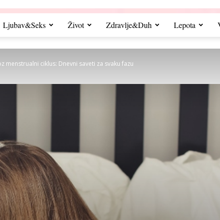
Ljubav&Seks
Život
Zdravlje&Duh
Lepota
z menstrualni ciklus: Dnevni saveti za svaku fazu