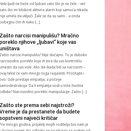
Neki ljudi ne beže od ljubavi zato što je ne žele – već
zato što im bliskost aktivira alarm koji samoća nikada
nije umela da uključi. Žale se da su sami… a onda
pobegnu čim ih neko […]
Zašto narcisi manipulišu? Mračno
poreklo njihove „ljubavi“ koje vas
uništava
Zašto narcisi manipulišu? Nije slučajno. To je duboko
narcisoidno poreklo koje ih tera da vas kontrolišu
umesto da vas vole. Ako ste ikada bili sa narcisom –
ovaj tekst će vam mnogo toga razjasniti. Pročitajte i
ovo: Gde prestaje empatija, a počinje
samodestrukcija: Da li empatija vodi u loše životne
odluke? Narcisoidno poreklo manipulacije: Zašto […]
Zašto ste prema sebi najstroži?
Vreme je da prestanete da budete
sopstveni najveći kritičar
Pre mnogo godina, prijatelj mojih roditelja bio nam je
u kućnoj poseti. Na odlasku se pozdravio sa svakim od