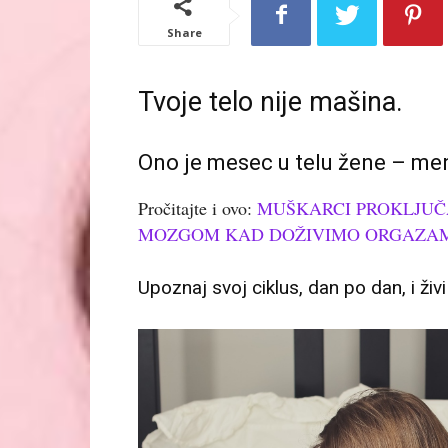
Share
Tvoje telo nije mašina.
Ono je mesec u telu žene – menja
Pročitajte i ovo:
MUŠKARCI PROKLJUČA
MOZGOM KAD DOŽIVIMO ORGAZ
Upoznaj svoj ciklus, dan po dan, i živi