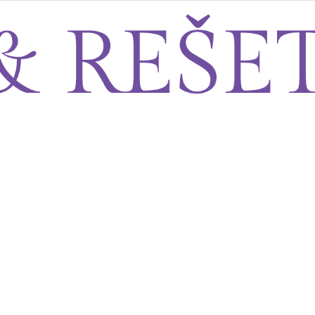
Sito&Rešeto