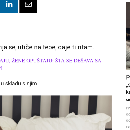
 se, utiče na tebe, daje ti ritam.
JU, ŽENE OPUŠTAJU: ŠTA SE DEŠAVA SA
AM
P
 u skladu s njim.
„
k
Si
Pr
od
od
re