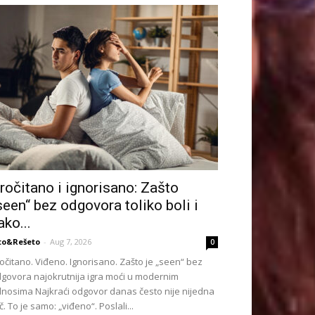
ročitano i ignorisano: Zašto
seen“ bez odgovora toliko boli i
ako...
to&Rešeto
-
Aug 7, 2026
0
očitano. Viđeno. Ignorisano. Zašto je „seen“ bez
govora najokrutnija igra moći u modernim
nosima Najkraći odgovor danas često nije nijedna
č. To je samo: „viđeno“. Poslali...