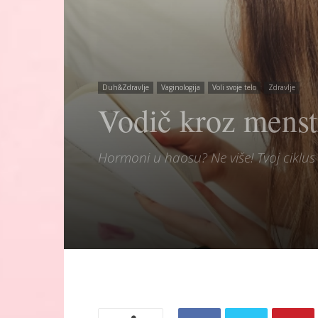
Duh&Zdravlje
Vaginologija
Voli svoje telo
Zdravlje
Vodič kroz menstr
Hormoni u haosu? Ne više! Tvoj ciklus