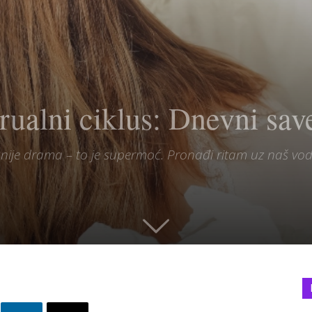
ualni ciklus: Dnevni save
 nije drama – to je supermoć. Pronađi ritam uz naš vo