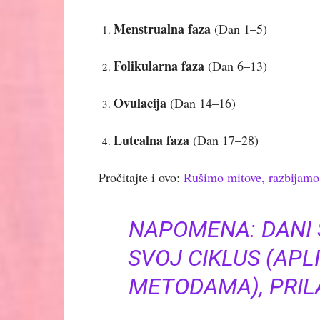
Menstrualna faza
(Dan 1–5)
Folikularna faza
(Dan 6–13)
Ovulacija
(Dan 14–16)
Lutealna faza
(Dan 17–28)
Pročitajte i ovo:
Rušimo mitove, razbijam
NAPOMENA: DANI S
SVOJ CIKLUS (APL
METODAMA), PRILA