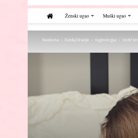
Ženski ugao
Muški ugao
Naslovna
Duh&Zdravlje
Vaginologija
Vodič kro