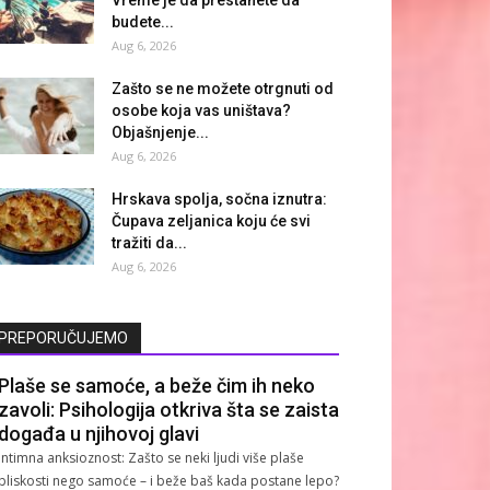
budete...
Aug 6, 2026
Zašto se ne možete otrgnuti od
osobe koja vas uništava?
Objašnjenje...
Aug 6, 2026
Hrskava spolja, sočna iznutra:
Čupava zeljanica koju će svi
tražiti da...
Aug 6, 2026
PREPORUČUJEMO
Plaše se samoće, a beže čim ih neko
zavoli: Psihologija otkriva šta se zaista
događa u njihovoj glavi
Intimna anksioznost: Zašto se neki ljudi više plaše
bliskosti nego samoće – i beže baš kada postane lepo?