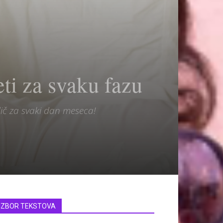
ti za svaku fazu
dič za svaki dan meseca!
IZBOR TEKSTOVA