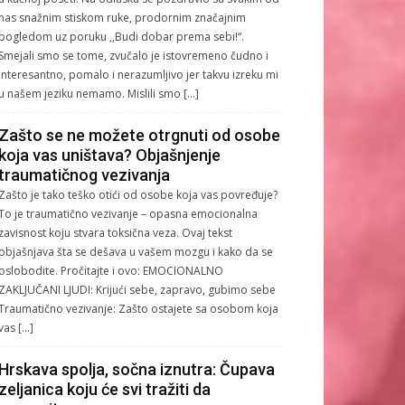
nas snažnim stiskom ruke, prodornim značajnim
pogledom uz poruku ,,Budi dobar prema sebi!“.
Smejali smo se tome, zvučalo je istovremeno čudno i
interesantno, pomalo i nerazumljivo jer takvu izreku mi
u našem jeziku nemamo. Mislili smo […]
Zašto se ne možete otrgnuti od osobe
koja vas uništava? Objašnjenje
traumatičnog vezivanja
Zašto je tako teško otići od osobe koja vas povređuje?
To je traumatično vezivanje – opasna emocionalna
zavisnost koju stvara toksična veza. Ovaj tekst
objašnjava šta se dešava u vašem mozgu i kako da se
oslobodite. Pročitajte i ovo: EMOCIONALNO
ZAKLJUČANI LJUDI: Krijući sebe, zapravo, gubimo sebe
Traumatično vezivanje: Zašto ostajete sa osobom koja
vas […]
Hrskava spolja, sočna iznutra: Čupava
zeljanica koju će svi tražiti da