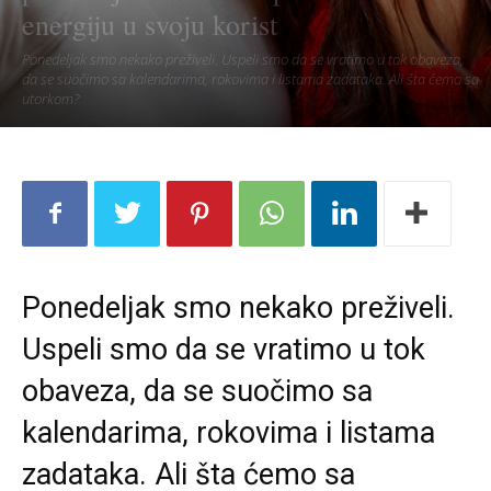
energiju u svoju korist
Ponedeljak smo nekako preživeli. Uspeli smo da se vratimo u tok obaveza,
da se suočimo sa kalendarima, rokovima i listama zadataka. Ali šta ćemo sa
utorkom?
Ponedeljak smo nekako preživeli.
Uspeli smo da se vratimo u tok
obaveza, da se suočimo sa
kalendarima, rokovima i listama
zadataka. Ali šta ćemo sa