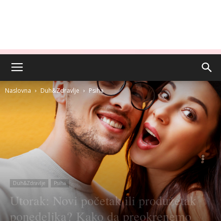
Naslovna
Duh&Zdravlje
Psiha
Duh&Zdravlje
Psiha
Utorak: Novi početak ili produžetak
ponedeljka? Kako da preokrenemo