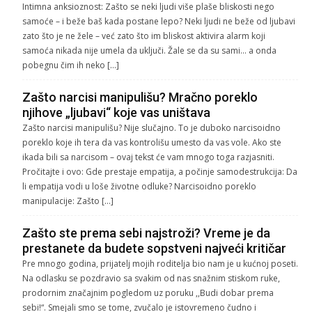
Intimna anksioznost: Zašto se neki ljudi više plaše bliskosti nego
samoće – i beže baš kada postane lepo? Neki ljudi ne beže od ljubavi
zato što je ne žele – već zato što im bliskost aktivira alarm koji
samoća nikada nije umela da uključi. Žale se da su sami… a onda
pobegnu čim ih neko […]
Zašto narcisi manipulišu? Mračno poreklo
njihove „ljubavi“ koje vas uništava
Zašto narcisi manipulišu? Nije slučajno. To je duboko narcisoidno
poreklo koje ih tera da vas kontrolišu umesto da vas vole. Ako ste
ikada bili sa narcisom – ovaj tekst će vam mnogo toga razjasniti.
Pročitajte i ovo: Gde prestaje empatija, a počinje samodestrukcija: Da
li empatija vodi u loše životne odluke? Narcisoidno poreklo
manipulacije: Zašto […]
Zašto ste prema sebi najstroži? Vreme je da
prestanete da budete sopstveni najveći kritičar
Pre mnogo godina, prijatelj mojih roditelja bio nam je u kućnoj poseti.
Na odlasku se pozdravio sa svakim od nas snažnim stiskom ruke,
prodornim značajnim pogledom uz poruku ,,Budi dobar prema
sebi!“. Smejali smo se tome, zvučalo je istovremeno čudno i