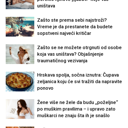
uništava
Zašto ste prema sebi najstroži?
Vreme je da prestanete da budete
sopstveni najveći kritičar
Zašto se ne možete otrgnuti od osobe
koja vas uništava? Objašnjenje
traumatičnog vezivanja
Hrskava spolja, sočna iznutra: Čupava
zeljanica koju će svi tražiti da napravite
ponovo
Žene više ne žele da budu „poželjne“
po muškim pravilima – i upravo zato
muškarci ne znaju šta ih je snašlo