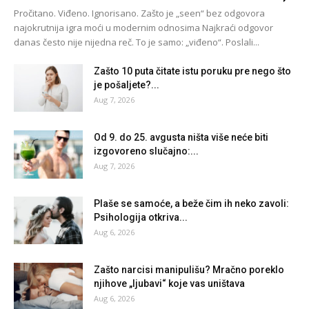
Pročitano. Viđeno. Ignorisano. Zašto je „seen“ bez odgovora
najokrutnija igra moći u modernim odnosima Najkraći odgovor
danas često nije nijedna reč. To je samo: „viđeno“. Poslali...
Zašto 10 puta čitate istu poruku pre nego što
je pošaljete?...
Aug 7, 2026
Od 9. do 25. avgusta ništa više neće biti
izgovoreno slučajno:...
Aug 7, 2026
Plaše se samoće, a beže čim ih neko zavoli:
Psihologija otkriva...
Aug 6, 2026
Zašto narcisi manipulišu? Mračno poreklo
njihove „ljubavi“ koje vas uništava
Aug 6, 2026