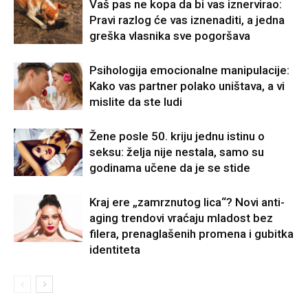
Vaš pas ne kopa da bi vas iznervirao:
Pravi razlog će vas iznenaditi, a jedna
greška vlasnika sve pogoršava
Psihologija emocionalne manipulacije:
Kako vas partner polako uništava, a vi
mislite da ste ludi
Žene posle 50. kriju jednu istinu o
seksu: želja nije nestala, samo su
godinama učene da je se stide
Kraj ere „zamrznutog lica“? Novi anti-
aging trendovi vraćaju mladost bez
filera, prenaglašenih promena i gubitka
identiteta