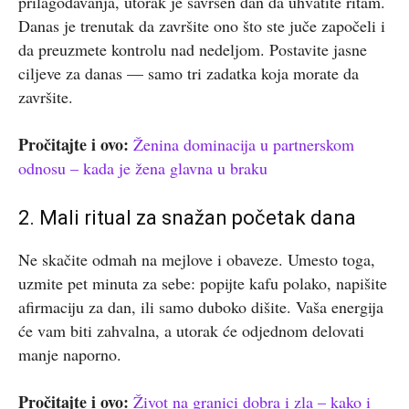
prilagođavanja, utorak je savršen dan da uhvatite ritam.
Danas je trenutak da završite ono što ste juče započeli i
da preuzmete kontrolu nad nedeljom. Postavite jasne
ciljeve za danas — samo tri zadatka koja morate da
završite.
Pročitajte i ovo:
Ženina dominacija u partnerskom
odnosu – kada je žena glavna u braku
2. Mali ritual za snažan početak dana
Ne skačite odmah na mejlove i obaveze. Umesto toga,
uzmite pet minuta za sebe: popijte kafu polako, napišite
afirmaciju za dan, ili samo duboko dišite. Vaša energija
će vam biti zahvalna, a utorak će odjednom delovati
manje naporno.
Pročitajte i ovo:
Život na granici dobra i zla – kako i