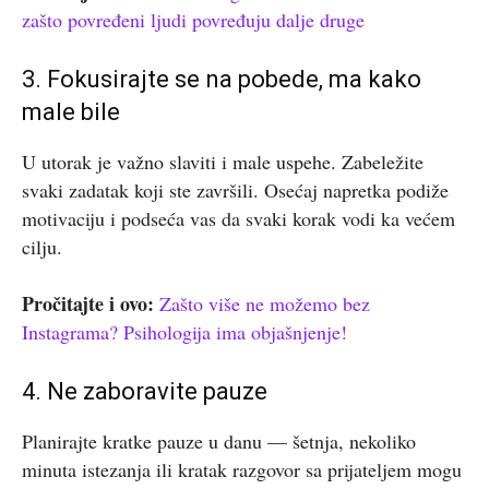
zašto povređeni ljudi povređuju dalje druge
3. Fokusirajte se na pobede, ma kako
male bile
U utorak je važno slaviti i male uspehe. Zabeležite
svaki zadatak koji ste završili. Osećaj napretka podiže
motivaciju i podseća vas da svaki korak vodi ka većem
cilju.
Pročitajte i ovo:
Zašto više ne možemo bez
Instagrama? Psihologija ima objašnjenje!
4. Ne zaboravite pauze
Planirajte kratke pauze u danu — šetnja, nekoliko
minuta istezanja ili kratak razgovor sa prijateljem mogu