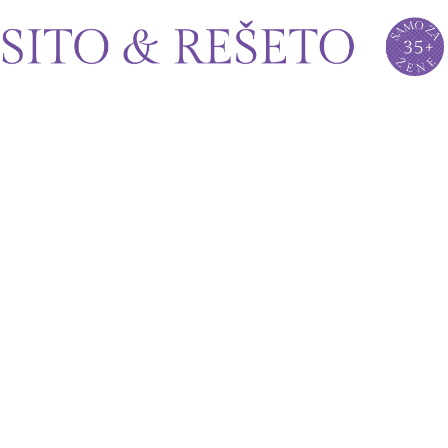
Sito&Rešeto