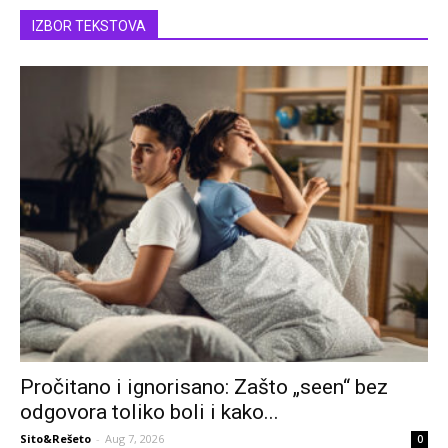
IZBOR TEKSTOVA
Pročitano i ignorisano: Zašto „seen“ bez
odgovora toliko boli i kako...
Sito&Rešeto
-
Aug 7, 2026
0