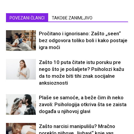
POVEZANI ČLANCI
TAKOĐE ZANIMLJIVO
Pročitano i ignorisano: Zašto „seen“
bez odgovora toliko boli i kako postaje
igra moći
Zašto 10 puta čitate istu poruku pre
nego što je pošaljete? Psiholozi kažu
da to može biti tihi znak socijalne
anksioznosti
Plaše se samoće, a beže čim ih neko
zavoli: Psihologija otkriva šta se zaista
događa u njihovoj glavi
Zašto narcisi manipulišu? Mračno
poreklo njihove „ljubavi“ koje vas