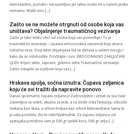
interesantno, pomalo i nerazumljivo jer takvu izreku mi u našem jeziku
nemamo. Mislili smo […]
Zašto se ne možete otrgnuti od osobe koja vas
uništava? Objašnjenje traumatičnog vezivanja
Zašto je tako teško otići od osobe koja vas povređuje? To je
traumatično vezivanje – opasna emocionalna zavisnost koju stvara
toksična veza. Ovaj tekst objašnjava šta se dešava u vašem mozgu i
kako da se oslobodite. Pročitajte i ovo: EMOCIONALNO ZAKLJUČANI
LJUDI: Krijući sebe, zapravo, gubimo sebe Traumatično vezivanje:
Zašto ostajete sa osobom koja vas […]
Hrskava spolja, sočna iznutra: Čupava zeljanica
koju će svi tražiti da napravite ponovo
Danas spremamo čupavu zeljanicu! Zadovoljstvo i užitak za sva čula!
Zanimljiva za videti, ukusna za jesti, a na dodir čista fantazija, odozdo
mekana kao duša, a vrhovi hrskavi kao vrhovi Kilimandžara! Sama bi
je usta poželela, što bi rekli Nadrealisti. Za čupavu zeljanicu od
sastojaka potrebno vam je 500 gr tankih kora, 500 gr zelja […]