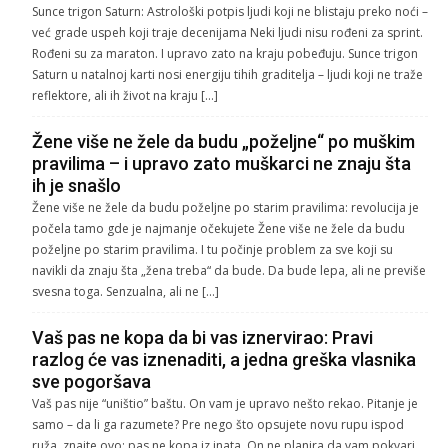
Sunce trigon Saturn: Astrološki potpis ljudi koji ne blistaju preko noći –
već grade uspeh koji traje decenijama Neki ljudi nisu rođeni za sprint.
Rođeni su za maraton. I upravo zato na kraju pobeđuju. Sunce trigon
Saturn u natalnoj karti nosi energiju tihih graditelja – ljudi koji ne traže
reflektore, ali ih život na kraju […]
Žene više ne žele da budu „poželjne“ po muškim
pravilima – i upravo zato muškarci ne znaju šta
ih je snašlo
Žene više ne žele da budu poželjne po starim pravilima: revolucija je
počela tamo gde je najmanje očekujete Žene više ne žele da budu
poželjne po starim pravilima. I tu počinje problem za sve koji su
navikli da znaju šta „žena treba“ da bude. Da bude lepa, ali ne previše
svesna toga. Senzualna, ali ne […]
Vaš pas ne kopa da bi vas iznervirao: Pravi
razlog će vas iznenaditi, a jedna greška vlasnika
sve pogoršava
Vaš pas nije “uništio” baštu. On vam je upravo nešto rekao. Pitanje je
samo – da li ga razumete? Pre nego što opsujete novu rupu ispod
ruža, znajte ovo: pas ne kopa iz inata. On ne planira da vam pokvari