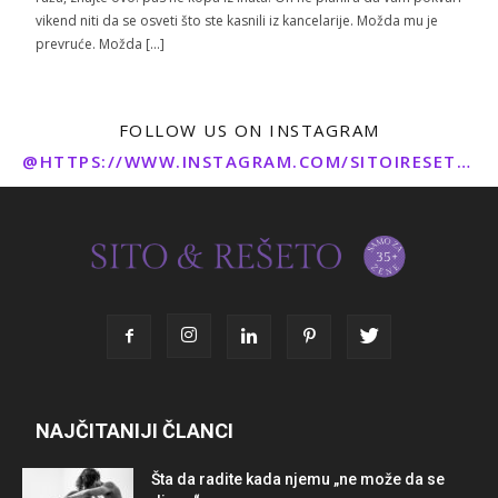
vikend niti da se osveti što ste kasnili iz kancelarije. Možda mu je
prevruće. Možda […]
FOLLOW US ON INSTAGRAM
@HTTPS://WWW.INSTAGRAM.COM/SITOIRESETO/
NAJČITANIJI ČLANCI
Šta da radite kada njemu „ne može da se