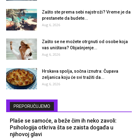
Zašto ste prema sebi najstroži? Vreme je da
prestanete da budete...
Aug 6, 2026
Zašto se ne možete otrgnuti od osobe koja
vas uništava? Objašnjenje...
Aug 6, 2026
Hrskava spolja, sočna iznutra: Čupava
zeljanica koju će svi tražiti da...
Aug 6, 2026
PREPORUČUJEMO
Plaše se samoće, a beže čim ih neko zavoli:
Psihologija otkriva šta se zaista događa u
njihovoj glavi