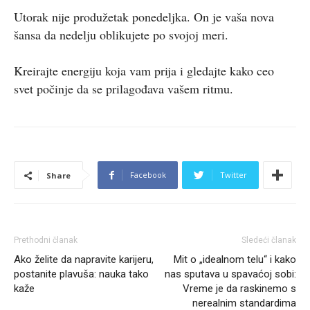
Utorak nije produžetak ponedeljka. On je vaša nova
šansa da nedelju oblikujete po svojoj meri.
Kreirajte energiju koja vam prija i gledajte kako ceo
svet počinje da se prilagođava vašem ritmu.
Facebook
Twitter
Share
Prethodni članak
Sledeći članak
Ako želite da napravite karijeru,
Mit o „idealnom telu“ i kako
postanite plavuša: nauka tako
nas sputava u spavaćoj sobi:
kaže
Vreme je da raskinemo s
nerealnim standardima