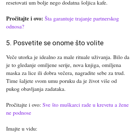
resetovati um bolje nego dodatna šoljica kafe.
Pročitajte i ovo:
Šta garantuje trajanje partnerskog
odnosa?
5. Posvetite se onome što volite
Veče utorka je idealno za male rituale uživanja. Bilo da
je to gledanje omiljene serije, nova knjiga, omiljena
maska za lice ili dobra večera, nagradite sebe za trud.
Time šaljete svom umu poruku da je život više od
pukog obavljanja zadataka.
Pročitajte i ovo:
Sve što muškarci rade u krevetu a žene
ne podnose
Imajte u vidu: