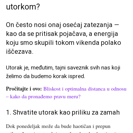
utorkom?
On često nosi onaj osećaj zatezanja —
kao da se pritisak pojačava, a energija
koju smo skupili tokom vikenda polako
iščezava.
Utorak je, međutim, tajni saveznik svih nas koji
želimo da budemo korak ispred.
Pročitajte i ovo:
Bliskost i optimalna distanca u odnosu
– kako da pronađemo pravu meru?
1. Shvatite utorak kao priliku za zamah
Dok ponedeljak može da bude haotičan i prepun