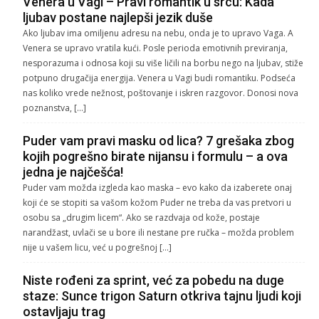
Venera u Vagi – Pravi romantik u srcu: Kada
ljubav postane najlepši jezik duše
Ako ljubav ima omiljenu adresu na nebu, onda je to upravo Vaga. A
Venera se upravo vratila kući. Posle perioda emotivnih previranja,
nesporazuma i odnosa koji su više ličili na borbu nego na ljubav, stiže
potpuno drugačija energija. Venera u Vagi budi romantiku. Podseća
nas koliko vrede nežnost, poštovanje i iskren razgovor. Donosi nova
poznanstva, […]
Puder vam pravi masku od lica? 7 grešaka zbog
kojih pogrešno birate nijansu i formulu – a ova
jedna je najčešća!
Puder vam možda izgleda kao maska – evo kako da izaberete onaj
koji će se stopiti sa vašom kožom Puder ne treba da vas pretvori u
osobu sa „drugim licem“. Ako se razdvaja od kože, postaje
narandžast, uvlači se u bore ili nestane pre ručka – možda problem
nije u vašem licu, već u pogrešnoj […]
Niste rođeni za sprint, već za pobedu na duge
staze: Sunce trigon Saturn otkriva tajnu ljudi koji
ostavljaju trag