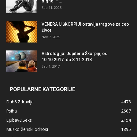
digne“ –...
Sep 11, 2025
VENERA U ŠKORPIJI ostavlja tragove za ceo
život
Nov 7, 2025
Astrologija: Jupiter u Škorpiji, od
10.10.2017. do 8.11.2018.
Sep 1, 2017
POPULARNE KATEGORIJE
Duh&Zdravlje
4473
Psiha
2607
Ljubav&Seks
2154
Muško-ženski odnosi
1895