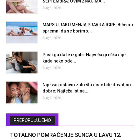
SEPTEMBRA: OVIM ZNACIMA...
Aug 8, 2026
MARS U RAKU MENJA PRAVILA IGRE: Bićemo
spremni da se borimo...
Aug 8, 2026
Pusti ga da te izgubi: Najveća greška nije
kada neko ode...
Aug 8, 2026
Nije vas ostavio zato što niste bile dovoljno
dobre: Najteža istina...
Aug 7, 2026
PREPORUČUJEMO
TOTALNO POMRAČENJE SUNCA U LAVU 12.