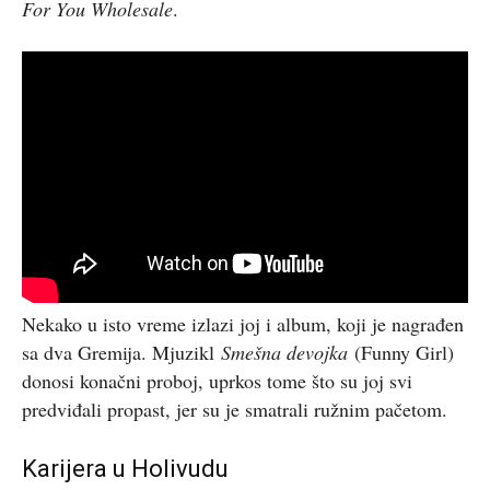
For You Wholesale
.
Nekako u isto vreme izlazi joj i album, koji je nagrađen
sa dva Gremija. Mjuzikl
Smešna devojka
(Funny Girl)
donosi konačni proboj, uprkos tome što su joj svi
predviđali propast, jer su je smatrali ružnim pačetom.
Karijera u Holivudu