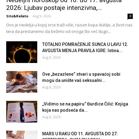
2026: Ljubav postaje intenzivna,...
Sito&Rešeto
-
Aug 9, 2026
0
Ovo je nedelja u kojoj srce traži više, razum kopa dublje, a život nas
tera da prestanemo da bežimo od onoga što već dugo...
TOTALNO POMRAČENJE SUNCA U LAVU 12.
AVGUSTA MENJA PRAVILA IGRE: Istina...
Aug 8, 2026
Ove „bezazlene“ stvari u spavaćoj sobi
mogu da unište vaš seksualni...
Aug 8, 2026
„Vidimo se na papiru“ Đurđice Čilić: Knjiga
koja nas podseća da...
Aug 8, 2026
MARS U RAKU OD 11. AVGUSTA DO 27.