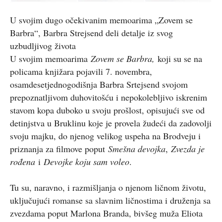
U svojim dugo očekivanim memoarima „Zovem se
Barbra“, Barbra Strejsend deli detalje iz svog
uzbudljivog života
U svojim memoarima
Zovem se Barbra,
koji su se na
policama knjižara pojavili 7. novembra,
osamdesetjednogodišnja Barbra Srtejsend svojom
prepoznatljivom duhovitošću i nepokolebljivo iskrenim
stavom kopa duboko u svoju prošlost, opisujući sve od
detinjstva u Bruklinu koje je provela žudeći da zadovolji
svoju majku, do njenog velikog uspeha na Brodveju i
priznanja za filmove poput
Smešna devojka
,
Zvezda je
rođena
i
Devojke koju sam voleo
.
Tu su, naravno, i razmišljanja o njenom ličnom životu,
uključujući romanse sa slavnim ličnostima i druženja sa
zvezdama poput Marlona Branda, bivšeg muža Eliota