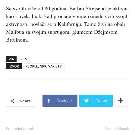
Sa svojih više od 80 godina, Barbra Strejsend je aktivna
kao i uvek. Ipak, kad pronađe vreme između svih svojih
aktivnosti, povlači se u Kaliforniju. Tamo živi na obali
Malibua sa svojim suprugom, glumcem Džejmsom
Brolinom.
VIA
RTS
IZVOR
PEOPLE, NPR, VARIETY
Facebook
Twitter
Share
Prethodni članak
Sledeći članak