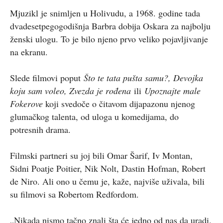
Mjuzikl je snimljen u Holivudu, a 1968. godine tada
dvadesetpegogodišnja Barbra dobija Oskara za najbolju
ženski ulogu. To je bilo njeno prvo veliko pojavljivanje
na ekranu.
Slede filmovi poput
Što te tata pušta samu?, Devojka
koju sam voleo, Zvezda je rođena
ili
Upoznajte male
Fokerove
koji svedoče o čitavom dijapazonu njenog
glumačkog talenta, od uloga u komedijama, do
potresnih drama.
Filmski partneri su joj bili Omar Šarif, Iv Montan,
Sidni Poatje Poitier, Nik Nolt, Dastin Hofman, Robert
de Niro. Ali ono u čemu je, kaže, najviše uživala, bili
su filmovi sa Robertom Redfordom.
„Nikada nismo tačno znali šta će jedno od nas da uradi.