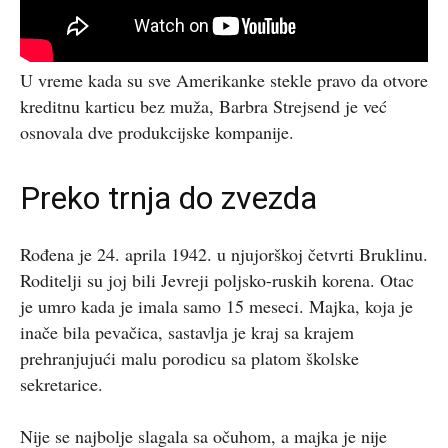
U vreme kada su sve Amerikanke stekle pravo da otvore
kreditnu karticu bez muža, Barbra Strejsend je već
osnovala dve produkcijske kompanije.
Preko trnja do zvezda
Rođena je 24. aprila 1942. u njujorškoj četvrti Bruklinu.
Roditelji su joj bili Jevreji poljsko-ruskih korena. Otac
je umro kada je imala samo 15 meseci. Majka, koja je
inače bila pevačica, sastavlja je kraj sa krajem
prehranjujući malu porodicu sa platom školske
sekretarice.
Nije se najbolje slagala sa očuhom, a majka je nije