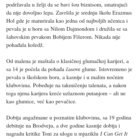
podržavala u želji da se bavi šou biznisom, smatrajući
da nije dovoljno lepa. Završila je srednju školu Erazmus
Hol gde je maturirala kao jedna od najboljih učenica i
pevala je u horu sa Nilom Dajmondom i družila se sa
šahovskim prvakom Bobijem Fišerom. Nikada nije
pohađala koledž.
Od malena je maštala o klasičnoj glumačkoj karijeri, a
sa 14 je počela da pohađa časove glume. Istovremeno je
pevala u školskom horu, a kasnije i u malim noćnim
klubovima. Pobeđuje na takmičenju talenata, a nakon
toga njena karijera kreće uzlaznom putanjom – ali ne
kao glumice, već kao pevačice.
Dobija angažmane u poznatim klubovima, sa 19 godina
debituje na Brodveju, a dve godine kasnije dobija i
nagradu kritike Toni za ulogu u mjuziklu
I Can Get It