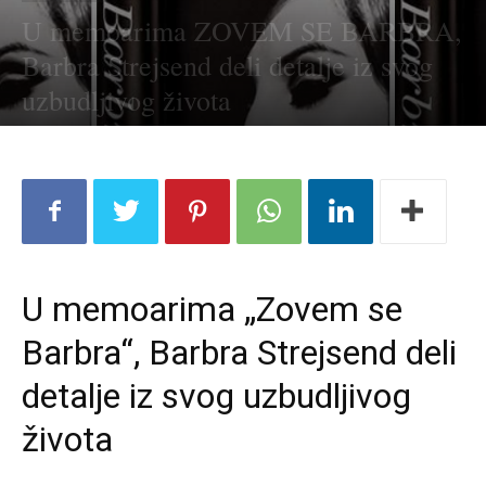
U memoarima ZOVEM SE BARBRA,
Barbra Strejsend deli detalje iz svog
uzbudljivog života
U memoarima „Zovem se
Barbra“, Barbra Strejsend deli
detalje iz svog uzbudljivog
života