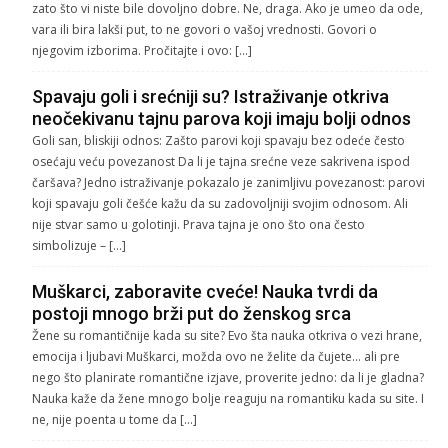
zato što vi niste bile dovoljno dobre. Ne, draga. Ako je umeo da ode,
vara ili bira lakši put, to ne govori o vašoj vrednosti. Govori o
njegovim izborima. Pročitajte i ovo: […]
Spavaju goli i srećniji su? Istraživanje otkriva
neočekivanu tajnu parova koji imaju bolji odnos
Goli san, bliskiji odnos: Zašto parovi koji spavaju bez odeće često
osećaju veću povezanost Da li je tajna srećne veze sakrivena ispod
čaršava? Jedno istraživanje pokazalo je zanimljivu povezanost: parovi
koji spavaju goli češće kažu da su zadovoljniji svojim odnosom. Ali
nije stvar samo u golotinji. Prava tajna je ono što ona često
simbolizuje – […]
Muškarci, zaboravite cveće! Nauka tvrdi da
postoji mnogo brži put do ženskog srca
Žene su romantičnije kada su site? Evo šta nauka otkriva o vezi hrane,
emocija i ljubavi Muškarci, možda ovo ne želite da čujete… ali pre
nego što planirate romantične izjave, proverite jedno: da li je gladna?
Nauka kaže da žene mnogo bolje reaguju na romantiku kada su site. I
ne, nije poenta u tome da […]