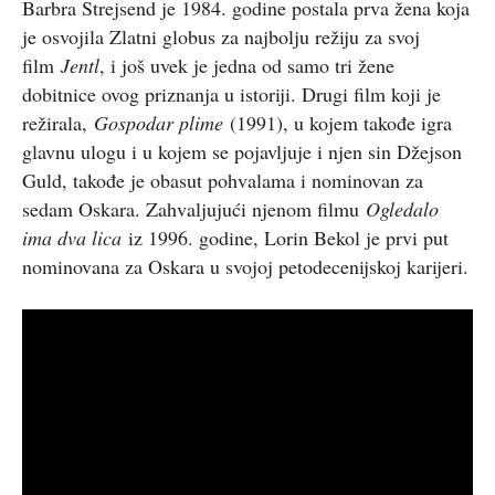
Barbra Strejsend je 1984. godine postala prva žena koja
je osvojila Zlatni globus za najbolju režiju za svoj
film
Jentl
, i još uvek je jedna od samo tri žene
dobitnice ovog priznanja u istoriji. Drugi film koji je
režirala,
Gospodar plime
(1991), u kojem takođe igra
glavnu ulogu i u kojem se pojavljuje i njen sin Džejson
Guld, takođe je obasut pohvalama i nominovan za
sedam Oskara. Zahvaljujući njenom filmu
Ogledalo
ima dva lica
iz 1996. godine, Lorin Bekol je prvi put
nominovana za Oskara u svojoj petodecenijskoj karijeri.