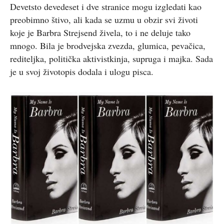
Devetsto devedeset i dve stranice mogu izgledati kao
preobimno štivo, ali kada se uzmu u obzir svi životi
koje je Barbra Strejsend živela, to i ne deluje tako
mnogo. Bila je brodvejska zvezda, glumica, pevačica,
rediteljka, politička aktivistkinja, supruga i majka. Sada
je u svoj životopis dodala i ulogu pisca.