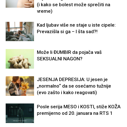
(i kako se bolest može sprečiti na
vreme)
Kad ljubav više ne staje u iste cipele:
Prevazišla si ga – I šta sad?!
Može li ĐUMBIR da pojača vaš
SEKSUALNI NAGON?
JESENJA DEPRESIJA: U jesen je
„normalno“ da se osećamo tužnije
(evo zašto i kako reagovati)
Posle serija MESO i KOSTI, stiže KOŽA
premijerno od 20. januara na RTS 1