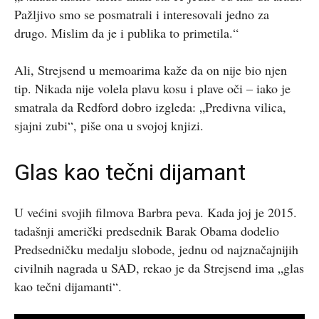
Pažljivo smo se posmatrali i interesovali jedno za
drugo. Mislim da je i publika to primetila.“
Ali, Strejsend u memoarima kaže da on nije bio njen
tip. Nikada nije volela plavu kosu i plave oči – iako je
smatrala da Redford dobro izgleda: „Predivna vilica,
sjajni zubi“, piše ona u svojoj knjizi.
Glas kao tečni dijamant
U većini svojih filmova Barbra peva. Kada joj je 2015.
tadašnji američki predsednik Barak Obama dodelio
Predsedničku medalju slobode, jednu od najznačajnijih
civilnih nagrada u SAD, rekao je da Strejsend ima „glas
kao tečni dijamanti“.