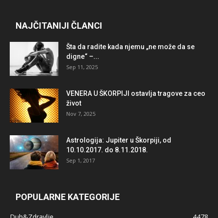
NAJČITANIJI ČLANCI
Šta da radite kada njemu „ne može da se
digne“ –...
Sep 11, 2025
VENERA U ŠKORPIJI ostavlja tragove za ceo
život
Nov 7, 2025
Astrologija: Jupiter u Škorpiji, od
10.10.2017. do 8.11.2018.
Sep 1, 2017
POPULARNE KATEGORIJE
Duh&Zdravlje
4478