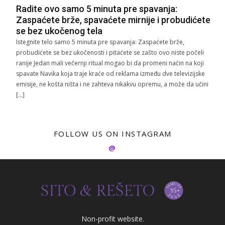
Radite ovo samo 5 minuta pre spavanja:
Zaspaćete brže, spavaćete mirnije i probudićete
se bez ukočenog tela
Istegnite telo samo 5 minuta pre spavanja: Zaspaćete brže,
probudićete se bez ukočenosti i pitaćete se zašto ovo niste počeli
ranije Jedan mali večernji ritual mogao bi da promeni način na koji
spavate Navika koja traje kraće od reklama između dve televizijske
emisije, ne košta ništa i ne zahteva nikakvu opremu, a može da učini
[…]
FOLLOW US ON INSTAGRAM
@
Non-profit website.