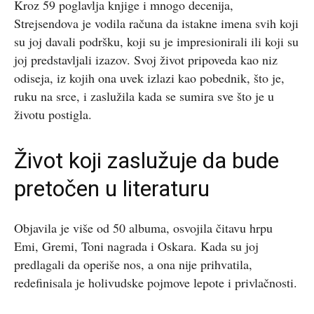
Kroz 59 poglavlja knjige i mnogo decenija,
Strejsendova je vodila računa da istakne imena svih koji
su joj davali podršku, koji su je impresionirali ili koji su
joj predstavljali izazov. Svoj život pripoveda kao niz
odiseja, iz kojih ona uvek izlazi kao pobednik, što je,
ruku na srce, i zaslužila kada se sumira sve što je u
životu postigla.
Život koji zaslužuje da bude
pretočen u literaturu
Objavila je više od 50 albuma, osvojila čitavu hrpu
Emi, Gremi, Toni nagrada i Oskara. Kada su joj
predlagali da operiše nos, a ona nije prihvatila,
redefinisala je holivudske pojmove lepote i privlačnosti.