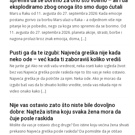
spremni da se borimo za ono što volimo – ali i da
eksplodiramo zbog onoga što smo dugo ćutali
Mars u Raku od 11. avgusta do 27. septembra 2026: Kada emocije
postanu gorivo za borbu Mars ulazi u Raka – a odjednom više nije
pitanje ko je pobedio, nego za koga smo spremni da se borimo. Od
11. avgusta do 27. septembra 2026. planeta akcije, strasti, borbe i
nagona prolazi kroz znak emocija, doma, […]
Pusti ga da te izgubi: Najveća greška nije kada
neko ode – već kada ti zaboraviš koliko vrediš
Ne jurite ga! Ako ne vidi vašu vrednost, neka oseti kako izgleda život
bez vas Najveća greška posle raskida nije to što vas je neko ostavio.
Najveća greška je da potrčite za njim. Neka ode. Ako je morao da
izgubi baš vas da bi shvatio koliko vredite, onda vas nikada nije ni
video onako kako […]
Nije vas ostavio zato što niste bile dovoljno
dobre: Najteža istina koju svaka žena mora da
čuje posle raskida
Mislite da vas je ostavio zbog druge? Evo istine koju većina žena shvati
prekasno Najveća greška posle raskida? Da pomislite da je otišao