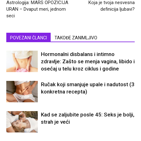
Astrologija: MARS OPOZICIJA
Koja je tvoja nesvesna
URAN – Dvaput meri, jednom
definicija ljubavi?
seci
POVEZANI ČLANCI
TAKOĐE ZANIMLJIVO
Hormonalni disbalans i intimno
zdravlje: Zašto se menja vagina, libido i
osećaj u telu kroz ciklus i godine
Ručak koji smanjuje upale i nadutost (3
konkretna recepta)
Kad se zaljubite posle 45: Seks je bolji,
strah je veći