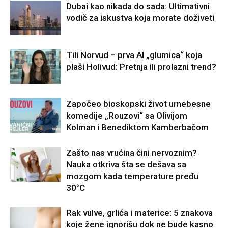
Dubai kao nikada do sada: Ultimativni
vodič za iskustva koja morate doživeti
Tili Norvud – prva AI „glumica“ koja
plaši Holivud: Pretnja ili prolazni trend?
Započeo bioskopski život urnebesne
komedije „Rouzovi“ sa Olivijom
Kolman i Benediktom Kamberbačom
Zašto nas vrućina čini nervoznim?
Nauka otkriva šta se dešava sa
mozgom kada temperature pređu
30°C
Rak vulve, grlića i materice: 5 znakova
koje žene ignorišu dok ne bude kasno