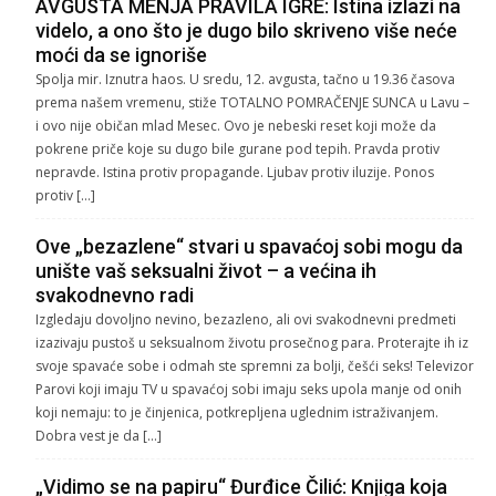
AVGUSTA MENJA PRAVILA IGRE: Istina izlazi na
videlo, a ono što je dugo bilo skriveno više neće
moći da se ignoriše
Spolja mir. Iznutra haos. U sredu, 12. avgusta, tačno u 19.36 časova
prema našem vremenu, stiže TOTALNO POMRAČENJE SUNCA u Lavu –
i ovo nije običan mlad Mesec. Ovo je nebeski reset koji može da
pokrene priče koje su dugo bile gurane pod tepih. Pravda protiv
nepravde. Istina protiv propagande. Ljubav protiv iluzije. Ponos
protiv […]
Ove „bezazlene“ stvari u spavaćoj sobi mogu da
unište vaš seksualni život – a većina ih
svakodnevno radi
Izgledaju dovoljno nevino, bezazleno, ali ovi svakodnevni predmeti
izazivaju pustoš u seksualnom životu prosečnog para. Proterajte ih iz
svoje spavaće sobe i odmah ste spremni za bolji, češći seks! Televizor
Parovi koji imaju TV u spavaćoj sobi imaju seks upola manje od onih
koji nemaju: to je činjenica, potkrepljena uglednim istraživanjem.
Dobra vest je da […]
„Vidimo se na papiru“ Đurđice Čilić: Knjiga koja