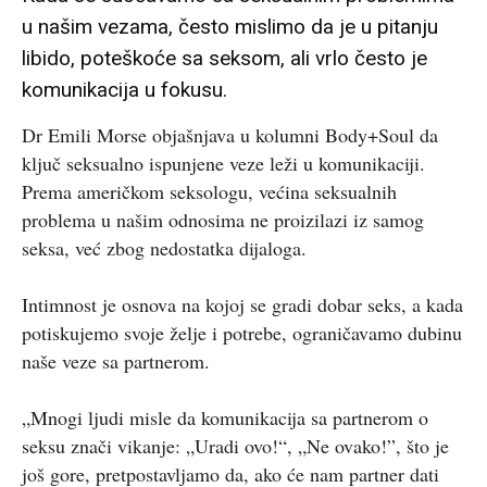
u našim vezama, često mislimo da je u pitanju
libido, poteškoće sa seksom, ali vrlo često je
komunikacija u fokusu.
Dr Emili Morse objašnjava u kolumni Body+Soul da
ključ seksualno ispunjene veze leži u komunikaciji.
Prema američkom seksologu, većina seksualnih
problema u našim odnosima ne proizilazi iz samog
seksa, već zbog nedostatka dijaloga.
Intimnost je osnova na kojoj se gradi dobar seks, a kada
potiskujemo svoje želje i potrebe, ograničavamo dubinu
naše veze sa partnerom.
„Mnogi ljudi misle da komunikacija sa partnerom o
seksu znači vikanje: „Uradi ovo!“, „Ne ovako!”, što je
još gore, pretpostavljamo da, ako će nam partner dati