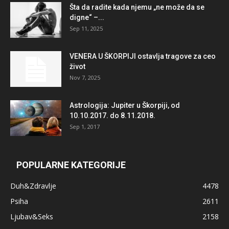
Šta da radite kada njemu „ne može da se
digne“ –...
Sep 11, 2025
VENERA U ŠKORPIJI ostavlja tragove za ceo
život
Nov 7, 2025
Astrologija: Jupiter u Škorpiji, od
10.10.2017. do 8.11.2018.
Sep 1, 2017
POPULARNE KATEGORIJE
Duh&Zdravlje
4478
Psiha
2611
Ljubav&Seks
2158