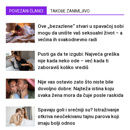
POVEZANI ČLANCI
TAKOĐE ZANIMLJIVO
Ove „bezazlene“ stvari u spavaćoj sobi
mogu da unište vaš seksualni život – a
većina ih svakodnevno radi
Pusti ga da te izgubi: Najveća greška
nije kada neko ode – već kada ti
zaboraviš koliko vrediš
Nije vas ostavio zato što niste bile
dovoljno dobre: Najteža istina koju
svaka žena mora da čuje posle raskida
Spavaju goli i srećniji su? Istraživanje
otkriva neočekivanu tajnu parova koji
imaju bolji odnos