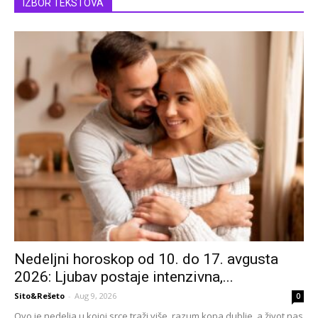
IZBOR TEKSTOVA
Nedeljni horoskop od 10. do 17. avgusta
2026: Ljubav postaje intenzivna,...
Sito&Rešeto
-
Aug 9, 2026
0
Ovo je nedelja u kojoj srce traži više, razum kopa dublje, a život nas