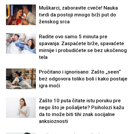
Muškarci, zaboravite cveće! Nauka
tvrdi da postoji mnogo brži put do
ženskog srca
Radite ovo samo 5 minuta pre
spavanja: Zaspaćete brže, spavaćete
mirnije i probudićete se bez ukočenog
tela
Pročitano i ignorisano: Zašto „seen“
bez odgovora toliko boli i kako postaje
igra moći
Zašto 10 puta čitate istu poruku pre
nego što je pošaljete? Psiholozi kažu
da to može biti tihi znak socijalne
anksioznosti