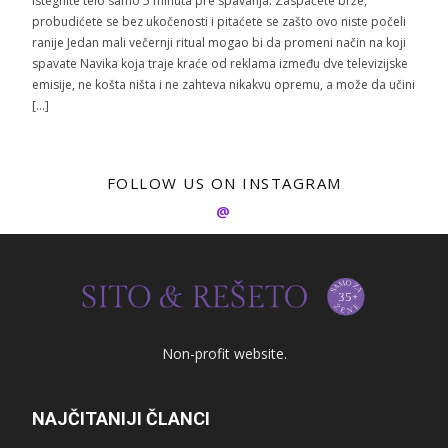
Istegnite telo samo 5 minuta pre spavanja: Zaspaćete brže,
probudićete se bez ukočenosti i pitaćete se zašto ovo niste počeli
ranije Jedan mali večernji ritual mogao bi da promeni način na koji
spavate Navika koja traje kraće od reklama između dve televizijske
emisije, ne košta ništa i ne zahteva nikakvu opremu, a može da učini
[…]
FOLLOW US ON INSTAGRAM
@
Non-profit website.
NAJČITANIJI ČLANCI