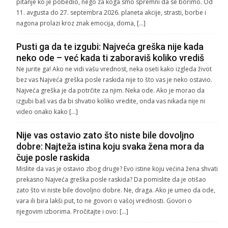
pitanje ko je pobedio, nego za koga smo spremni da se borimo. Od
11. avgusta do 27. septembra 2026. planeta akcije, strasti, borbe i
nagona prolazi kroz znak emocija, doma, […]
Pusti ga da te izgubi: Najveća greška nije kada
neko ode – već kada ti zaboraviš koliko vrediš
Ne jurite ga! Ako ne vidi vašu vrednost, neka oseti kako izgleda život
bez vas Najveća greška posle raskida nije to što vas je neko ostavio.
Najveća greška je da potrčite za njim. Neka ode. Ako je morao da
izgubi baš vas da bi shvatio koliko vredite, onda vas nikada nije ni
video onako kako […]
Nije vas ostavio zato što niste bile dovoljno
dobre: Najteža istina koju svaka žena mora da
čuje posle raskida
Mislite da vas je ostavio zbog druge? Evo istine koju većina žena shvati
prekasno Najveća greška posle raskida? Da pomislite da je otišao
zato što vi niste bile dovoljno dobre. Ne, draga. Ako je umeo da ode,
vara ili bira lakši put, to ne govori o vašoj vrednosti. Govori o
njegovim izborima. Pročitajte i ovo: […]