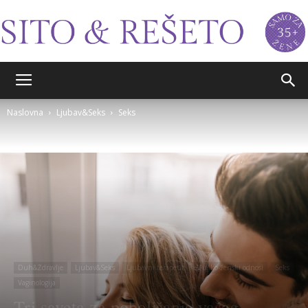
Sito&Rešeto
Naslovna
Ljubav&Seks
Seks
Duh&Zdravlje
Ljubav&Seks
Ljubavni terapeut
Muško-ženski odnosi
Seks
Vaginologija
Tri saveta za poboljšanje vašeg