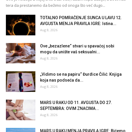
tera da prestanemo da bežimo od onoga što već dugo...
TOTALNO POMRAČENJE SUNCA U LAVU 12.
AVGUSTA MENJA PRAVILA IGRE: Istina...
Aug 8, 2026
Ove „bezazlene“ stvari u spavaćoj sobi
mogu da unište vaš seksualni...
Aug 8, 2026
„Vidimo se na papiru“ Đurđice Čilić: Knjiga
koja nas podseća da...
Aug 8, 2026
MARS U RAKU OD 11. AVGUSTA DO 27.
SEPTEMBRA: OVIM ZNACIMA...
Aug 8, 2026
MARS U RAKU MENJA PRAVILA IGRE: Bićemo