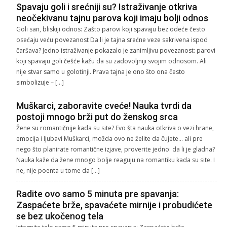
Spavaju goli i srećniji su? Istraživanje otkriva
neočekivanu tajnu parova koji imaju bolji odnos
Goli san, bliskiji odnos: Zašto parovi koji spavaju bez odeće često
osećaju veću povezanost Da li je tajna srećne veze sakrivena ispod
čaršava? Jedno istraživanje pokazalo je zanimljivu povezanost: parovi
koji spavaju goli češće kažu da su zadovoljniji svojim odnosom. Ali
nije stvar samo u golotinji. Prava tajna je ono što ona često
simbolizuje – […]
Muškarci, zaboravite cveće! Nauka tvrdi da
postoji mnogo brži put do ženskog srca
Žene su romantičnije kada su site? Evo šta nauka otkriva o vezi hrane,
emocija i ljubavi Muškarci, možda ovo ne želite da čujete… ali pre
nego što planirate romantične izjave, proverite jedno: da li je gladna?
Nauka kaže da žene mnogo bolje reaguju na romantiku kada su site. I
ne, nije poenta u tome da […]
Radite ovo samo 5 minuta pre spavanja:
Zaspaćete brže, spavaćete mirnije i probudićete
se bez ukočenog tela