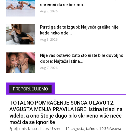
spremni da se borimo...
Aug 8, 2026
Pusti ga da te izgubi: Najveća greška nije
kada neko ode...
Aug 8, 2026
Nije vas ostavio zato što niste bile dovoljno
dobre: Najteža istina...
Aug 7, 2026
PREPORUČUJEMO
TOTALNO POMRAČENJE SUNCA U LAVU 12.
AVGUSTA MENJA PRAVILA IGRE: Istina izlazi na
videlo, a ono što je dugo bilo skriveno više neće
moći da se ignoriše
Spolja mir. Iznutra haos. U sredu, 12. avgusta, tačno u 19.36 časova