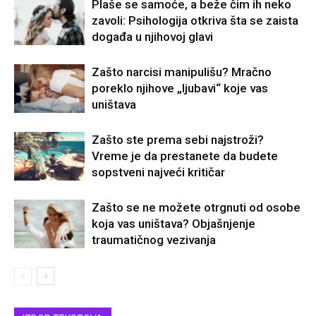
Plaše se samoće, a beže čim ih neko
zavoli: Psihologija otkriva šta se zaista
događa u njihovoj glavi
Zašto narcisi manipulišu? Mračno
poreklo njihove „ljubavi“ koje vas
uništava
Zašto ste prema sebi najstroži?
Vreme je da prestanete da budete
sopstveni najveći kritičar
Zašto se ne možete otrgnuti od osobe
koja vas uništava? Objašnjenje
traumatičnog vezivanja