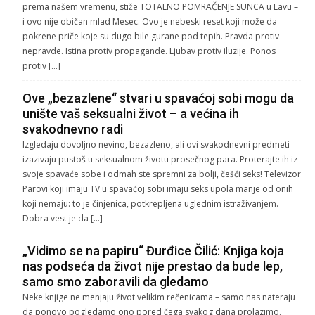
prema našem vremenu, stiže TOTALNO POMRAČENJE SUNCA u Lavu –
i ovo nije običan mlad Mesec. Ovo je nebeski reset koji može da
pokrene priče koje su dugo bile gurane pod tepih. Pravda protiv
nepravde. Istina protiv propagande. Ljubav protiv iluzije. Ponos
protiv […]
Ove „bezazlene“ stvari u spavaćoj sobi mogu da
unište vaš seksualni život – a većina ih
svakodnevno radi
Izgledaju dovoljno nevino, bezazleno, ali ovi svakodnevni predmeti
izazivaju pustoš u seksualnom životu prosečnog para. Proterajte ih iz
svoje spavaće sobe i odmah ste spremni za bolji, češći seks! Televizor
Parovi koji imaju TV u spavaćoj sobi imaju seks upola manje od onih
koji nemaju: to je činjenica, potkrepljena uglednim istraživanjem.
Dobra vest je da […]
„Vidimo se na papiru“ Đurđice Čilić: Knjiga koja
nas podseća da život nije prestao da bude lep,
samo smo zaboravili da gledamo
Neke knjige ne menjaju život velikim rečenicama – samo nas nateraju
da ponovo pogledamo ono pored čega svakog dana prolazimo.