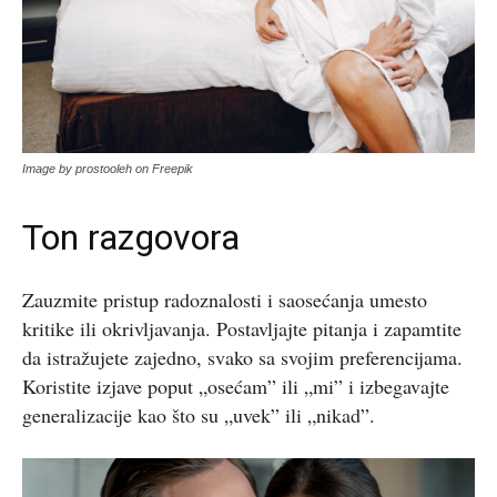
Image by prostooleh on Freepik
Ton razgovora
Zauzmite pristup radoznalosti i saosećanja umesto
kritike ili okrivljavanja. Postavljajte pitanja i zapamtite
da istražujete zajedno, svako sa svojim preferencijama.
Koristite izjave poput „osećam” ili „mi” i izbegavajte
generalizacije kao što su „uvek” ili „nikad”.