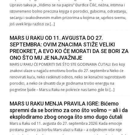
Upravo takva je „Vidimo se na papiru“ Đurđice Čilić, nežna, intimna i
istovremeno bolno precizna knjiga o porodici, gubicima, odrastanju,
sećanju i svakodnevnim malim prizorima u kojima se, uprkos svemu,
još uvek kriju razlozi za […]
MARS U RAKU OD 11. AVGUSTA DO 27.
SEPTEMBRA: OVIM ZNACIMA STIŽE VELIKI
PREOKRET, A EVO KO ĆE MORATI DA SE BORI ZA
ONO ŠTO MU JE NAJVAŽNIJE
MARS U RAKU ĆE POMERITI SVE ŠTO STE GODINAMA ĆUTALI: Evo koji
znakovi ulaze u najjaču emotivnu borbu do 27. septembra Neko će
renovirati kuću, neko raskinuti odnos, neko se konačno suprotstaviti
porodici, a neko će shvatiti da je godinama trošio energiju na
pogrešne ljude – Mars u Raku ne pokreće nas tamo gde bi […]
MARS U RAKU MENJA PRAVILA IGRE: Bićemo
spremni da se borimo za ono što volimo – ali i da
eksplodiramo zbog onoga što smo dugo ćutali
Mars u Raku od 11. avgusta do 27. septembra 2026: Kada emocije
postanu gorivo za borbu Mars ulazi u Raka – a odjednom više nije