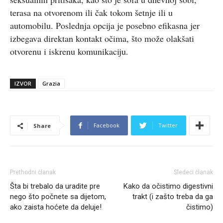
terasa na otvorenom ili čak tokom šetnje ili u
automobilu. Poslednja opcija je posebno efikasna jer
izbegava direktan kontakt očima, što može olakšati
otvorenu i iskrenu komunikaciju.
IZVOR
Grazia
Facebook
Twitter
Share
Prethodni članak
Sledeći članak
Šta bi trebalo da uradite pre
Kako da očistimo digestivni
nego što počnete sa dijetom,
trakt (i zašto treba da ga
ako zaista hoćete da deluje!
čistimo)