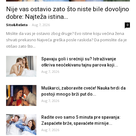
Nije vas ostavio zato što niste bile dovoljno
dobre: Najteža istina...
Sito&Rešeto
-
Aug 7, 2026
0
Mislite da vas je ostavio zbog druge? Evo istine koju većina žena
shvati prekasno Najveća greška posle raskida? Da pomislite da je
otišao zato što...
Spavaju goli i srećniji su? Istraživanje
otkriva neočekivanu tajnu parova koji...
Aug 7, 2026
Muškarci, zaboravite cveće! Nauka tvrdi da
postoji mnogo brži put do...
Aug 7, 2026
Radite ovo samo 5 minuta pre spavanja:
Zaspaćete brže, spavaćete mirnije...
Aug 7, 2026