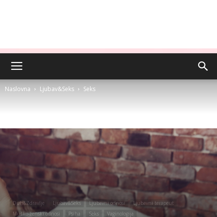
Naslovna
Ljubav&Seks
Seks
Duh&Zdravlje
Ljubav&Seks
Ljubavni odnosi
Ljubavni terapeut
Muško-ženski odnosi
Psiha
Seks
Vaginologija