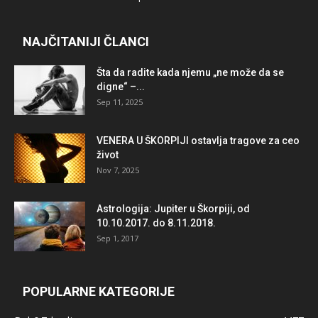
NAJČITANIJI ČLANCI
Šta da radite kada njemu „ne može da se
digne“ –...
Sep 11, 2025
VENERA U ŠKORPIJI ostavlja tragove za ceo
život
Nov 7, 2025
Astrologija: Jupiter u Škorpiji, od
10.10.2017. do 8.11.2018.
Sep 1, 2017
POPULARNE KATEGORIJE