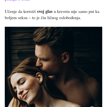
svoj glas
Učenje da koristiš
u krevetu nije samo put ka
boljem seksu – to je čin ličnog oslobođenja.