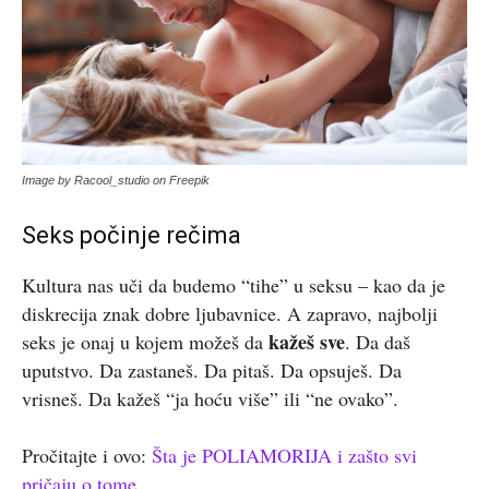
Image by Racool_studio on Freepik
Seks počinje rečima
Kultura nas uči da budemo “tihe” u seksu – kao da je
diskrecija znak dobre ljubavnice. A zapravo, najbolji
kažeš sve
seks je onaj u kojem možeš da
. Da daš
uputstvo. Da zastaneš. Da pitaš. Da opsuješ. Da
vrisneš. Da kažeš “ja hoću više” ili “ne ovako”.
Pročitajte i ovo:
Šta je POLIAMORIJA i zašto svi
pričaju o tome