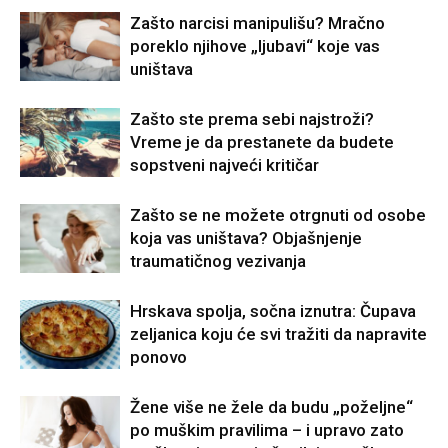
Zašto narcisi manipulišu? Mračno
poreklo njihove „ljubavi“ koje vas
uništava
Zašto ste prema sebi najstroži?
Vreme je da prestanete da budete
sopstveni najveći kritičar
Zašto se ne možete otrgnuti od osobe
koja vas uništava? Objašnjenje
traumatičnog vezivanja
Hrskava spolja, sočna iznutra: Čupava
zeljanica koju će svi tražiti da napravite
ponovo
Žene više ne žele da budu „poželjne“
po muškim pravilima – i upravo zato