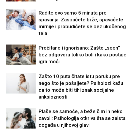
Radite ovo samo 5 minuta pre
spavanja: Zaspaćete brže, spavaćete
mirnije i probudićete se bez ukočenog
tela
Pročitano i ignorisano: Zašto „seen“
bez odgovora toliko boli i kako postaje
igra moći
Zašto 10 puta čitate istu poruku pre
nego što je pošaljete? Psiholozi kažu
da to može biti tihi znak socijalne
anksioznosti
Plaše se samoće, a beže čim ih neko
zavoli: Psihologija otkriva šta se zaista
događa u njihovoj glavi