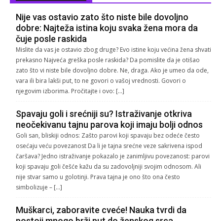
Nije vas ostavio zato što niste bile dovoljno
dobre: Najteža istina koju svaka žena mora da
čuje posle raskida
Mislite da vas je ostavio zbog druge? Evo istine koju većina žena shvati
prekasno Najveća greška posle raskida? Da pomislite da je otišao
zato što vi niste bile dovoljno dobre. Ne, draga. Ako je umeo da ode,
vara ili bira lakši put, to ne govori o vašoj vrednosti. Govori o
njegovim izborima. Pročitajte i ovo: […]
Spavaju goli i srećniji su? Istraživanje otkriva
neočekivanu tajnu parova koji imaju bolji odnos
Goli san, bliskiji odnos: Zašto parovi koji spavaju bez odeće često
osećaju veću povezanost Da li je tajna srećne veze sakrivena ispod
čaršava? Jedno istraživanje pokazalo je zanimljivu povezanost: parovi
koji spavaju goli češće kažu da su zadovoljniji svojim odnosom. Ali
nije stvar samo u golotinji. Prava tajna je ono što ona često
simbolizuje – […]
Muškarci, zaboravite cveće! Nauka tvrdi da
postoji mnogo brži put do ženskog srca