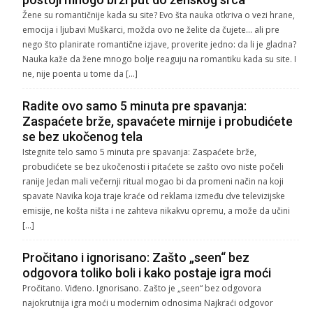
Žene su romantičnije kada su site? Evo šta nauka otkriva o vezi hrane,
emocija i ljubavi Muškarci, možda ovo ne želite da čujete… ali pre
nego što planirate romantične izjave, proverite jedno: da li je gladna?
Nauka kaže da žene mnogo bolje reaguju na romantiku kada su site. I
ne, nije poenta u tome da […]
Radite ovo samo 5 minuta pre spavanja:
Zaspaćete brže, spavaćete mirnije i probudićete
se bez ukočenog tela
Istegnite telo samo 5 minuta pre spavanja: Zaspaćete brže,
probudićete se bez ukočenosti i pitaćete se zašto ovo niste počeli
ranije Jedan mali večernji ritual mogao bi da promeni način na koji
spavate Navika koja traje kraće od reklama između dve televizijske
emisije, ne košta ništa i ne zahteva nikakvu opremu, a može da učini
[…]
Pročitano i ignorisano: Zašto „seen“ bez
odgovora toliko boli i kako postaje igra moći
Pročitano. Viđeno. Ignorisano. Zašto je „seen“ bez odgovora
najokrutnija igra moći u modernim odnosima Najkraći odgovor