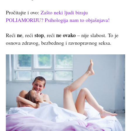
Pročitajte i ovo:
Zašto neki ljudi biraju
POLIAMORIJU? Psihologija nam to objašnjava!
ne
stop
ne ovako
Reći
, reći
, reći
– nije slabost. To je
osnova zdravog, bezbednog i ravnopravnog seksa.