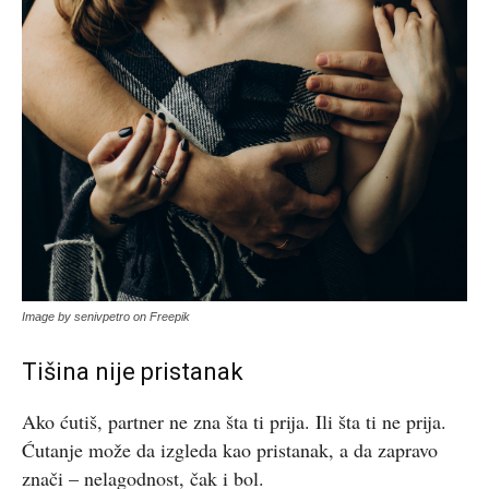
Image by senivpetro on Freepik
Tišina nije pristanak
Ako ćutiš, partner ne zna šta ti prija. Ili šta ti ne prija.
Ćutanje može da izgleda kao pristanak, a da zapravo
znači – nelagodnost, čak i bol.