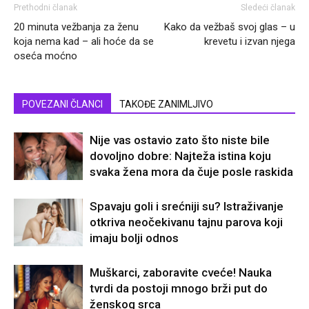
Prethodni članak
Sledeći članak
20 minuta vežbanja za ženu
Kako da vežbaš svoj glas – u
koja nema kad – ali hoće da se
krevetu i izvan njega
oseća moćno
POVEZANI ČLANCI
TAKOĐE ZANIMLJIVO
Nije vas ostavio zato što niste bile
dovoljno dobre: Najteža istina koju
svaka žena mora da čuje posle raskida
Spavaju goli i srećniji su? Istraživanje
otkriva neočekivanu tajnu parova koji
imaju bolji odnos
Muškarci, zaboravite cveće! Nauka
tvrdi da postoji mnogo brži put do
ženskog srca