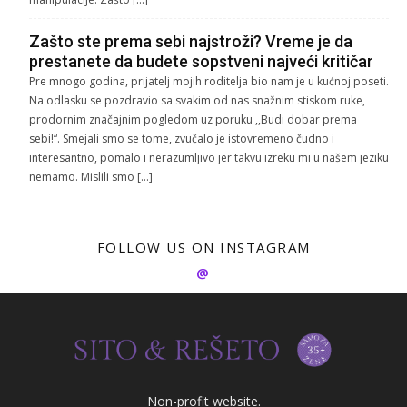
Zašto ste prema sebi najstroži? Vreme je da
prestanete da budete sopstveni najveći kritičar
Pre mnogo godina, prijatelj mojih roditelja bio nam je u kućnoj poseti.
Na odlasku se pozdravio sa svakim od nas snažnim stiskom ruke,
prodornim značajnim pogledom uz poruku ,,Budi dobar prema
sebi!“. Smejali smo se tome, zvučalo je istovremeno čudno i
interesantno, pomalo i nerazumljivo jer takvu izreku mi u našem jeziku
nemamo. Mislili smo […]
FOLLOW US ON INSTAGRAM
@
Non-profit website.