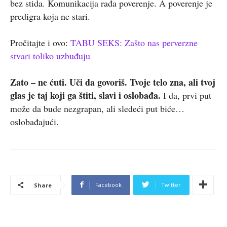
bez stida. Komunikacija rađa poverenje. A poverenje je
predigra koja ne stari.
Pročitajte i ovo:
TABU SEKS: Zašto nas perverzne
stvari toliko uzbuđuju
Zato – ne ćuti. Uči da govoriš. Tvoje telo zna, ali tvoj
glas je taj koji ga štiti, slavi i oslobađa.
I da, prvi put
može da bude nezgrapan, ali sledeći put biće…
oslobađajući.
Facebook
Twitter
Share