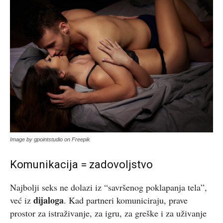
Image by gpointstudio on Freepik
Komunikacija = zadovoljstvo
Najbolji seks ne dolazi iz “savršenog poklapanja tela”,
dijaloga
već iz
. Kad partneri komuniciraju, prave
prostor za istraživanje, za igru, za greške i za uživanje