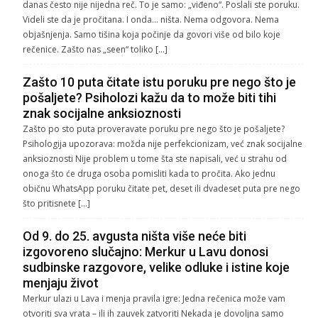
danas često nije nijedna reč. To je samo: „viđeno“. Poslali ste poruku.
Videli ste da je pročitana. I onda… ništa. Nema odgovora. Nema
objašnjenja. Samo tišina koja počinje da govori više od bilo koje
rečenice. Zašto nas „seen“ toliko […]
Zašto 10 puta čitate istu poruku pre nego što je
pošaljete? Psiholozi kažu da to može biti tihi
znak socijalne anksioznosti
Zašto po sto puta proveravate poruku pre nego što je pošaljete?
Psihologija upozorava: možda nije perfekcionizam, već znak socijalne
anksioznosti Nije problem u tome šta ste napisali, već u strahu od
onoga što će druga osoba pomisliti kada to pročita. Ako jednu
običnu WhatsApp poruku čitate pet, deset ili dvadeset puta pre nego
što pritisnete […]
Od 9. do 25. avgusta ništa više neće biti
izgovoreno slučajno: Merkur u Lavu donosi
sudbinske razgovore, velike odluke i istine koje
menjaju život
Merkur ulazi u Lava i menja pravila igre: Jedna rečenica može vam
otvoriti sva vrata – ili ih zauvek zatvoriti Nekada je dovoljna samo