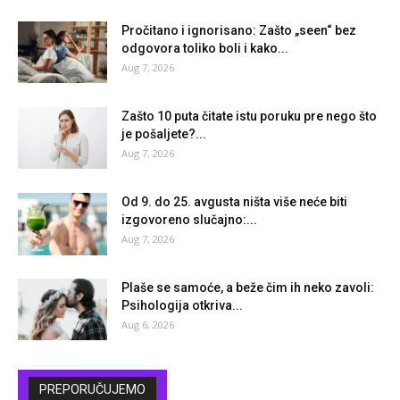
Pročitano i ignorisano: Zašto „seen“ bez
odgovora toliko boli i kako...
Aug 7, 2026
Zašto 10 puta čitate istu poruku pre nego što
je pošaljete?...
Aug 7, 2026
Od 9. do 25. avgusta ništa više neće biti
izgovoreno slučajno:...
Aug 7, 2026
Plaše se samoće, a beže čim ih neko zavoli:
Psihologija otkriva...
Aug 6, 2026
PREPORUČUJEMO