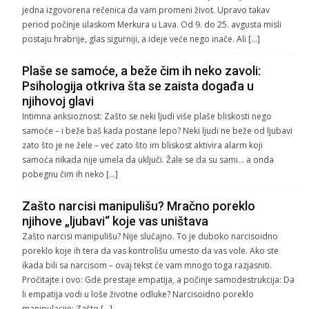
jedna izgovorena rečenica da vam promeni život. Upravo takav
period počinje ulaskom Merkura u Lava. Od 9. do 25. avgusta misli
postaju hrabrije, glas sigurniji, a ideje veće nego inače. Ali […]
Plaše se samoće, a beže čim ih neko zavoli:
Psihologija otkriva šta se zaista događa u
njihovoj glavi
Intimna anksioznost: Zašto se neki ljudi više plaše bliskosti nego
samoće – i beže baš kada postane lepo? Neki ljudi ne beže od ljubavi
zato što je ne žele – već zato što im bliskost aktivira alarm koji
samoća nikada nije umela da uključi. Žale se da su sami… a onda
pobegnu čim ih neko […]
Zašto narcisi manipulišu? Mračno poreklo
njihove „ljubavi“ koje vas uništava
Zašto narcisi manipulišu? Nije slučajno. To je duboko narcisoidno
poreklo koje ih tera da vas kontrolišu umesto da vas vole. Ako ste
ikada bili sa narcisom – ovaj tekst će vam mnogo toga razjasniti.
Pročitajte i ovo: Gde prestaje empatija, a počinje samodestrukcija: Da
li empatija vodi u loše životne odluke? Narcisoidno poreklo
manipulacije: Zašto […]