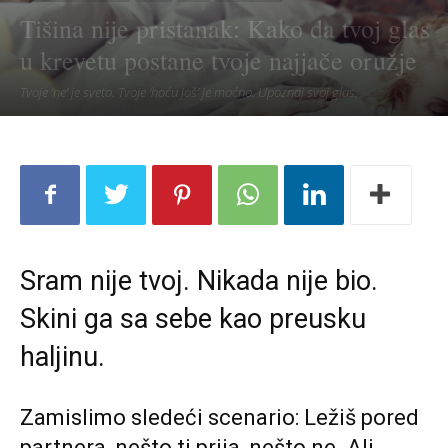
Tišina nije pristanak: Kako da tvoj glas
u krevetu postane tvoje najjače oružje
Tvoje ‘ne’ je sveto. Tvoje ‘hoću još’ je moćno. Upoznaj svoj glas.
Sram nije tvoj. Nikada nije bio.
Skini ga sa sebe kao preusku
haljinu.
Zamislimo sledeći scenario: Ležiš pored
partnera, nešto ti prija, nešto ne. Ali