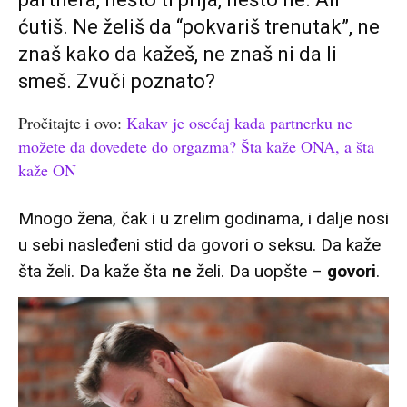
ćutiš. Ne želiš da “pokvariš trenutak”, ne
znaš kako da kažeš, ne znaš ni da li
smeš. Zvuči poznato?
Pročitajte i ovo:
Kakav je osećaj kada partnerku ne
možete da dovedete do orgazma? Šta kaže ONA, a šta
kaže ON
Mnogo žena, čak i u zrelim godinama, i dalje nosi
u sebi nasleđeni stid da govori o seksu. Da kaže
šta želi. Da kaže šta
ne
želi. Da uopšte –
govori
.