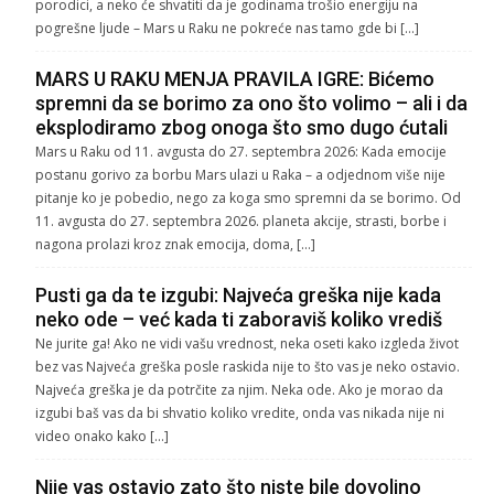
porodici, a neko će shvatiti da je godinama trošio energiju na
pogrešne ljude – Mars u Raku ne pokreće nas tamo gde bi […]
MARS U RAKU MENJA PRAVILA IGRE: Bićemo
spremni da se borimo za ono što volimo – ali i da
eksplodiramo zbog onoga što smo dugo ćutali
Mars u Raku od 11. avgusta do 27. septembra 2026: Kada emocije
postanu gorivo za borbu Mars ulazi u Raka – a odjednom više nije
pitanje ko je pobedio, nego za koga smo spremni da se borimo. Od
11. avgusta do 27. septembra 2026. planeta akcije, strasti, borbe i
nagona prolazi kroz znak emocija, doma, […]
Pusti ga da te izgubi: Najveća greška nije kada
neko ode – već kada ti zaboraviš koliko vrediš
Ne jurite ga! Ako ne vidi vašu vrednost, neka oseti kako izgleda život
bez vas Najveća greška posle raskida nije to što vas je neko ostavio.
Najveća greška je da potrčite za njim. Neka ode. Ako je morao da
izgubi baš vas da bi shvatio koliko vredite, onda vas nikada nije ni
video onako kako […]
Nije vas ostavio zato što niste bile dovoljno