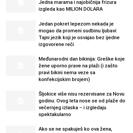
Jedna marama i najobičnija frizura
izgleda kao MILION DOLARA
Jedan pokret lepezom nekada je
mogao da promeni sudbinu ljubavi:
Tajni jezik koji je osvajao bez ijedne
izgovorene reči
Međunarodni dan bikinija: Greške koje
žene uporno prave na plaži (i zašto
pravi bikini nema veze sa
konfekcijskim brojem)
Šljokice više nisu rezervisane za Novu
godinu: Ovog leta nose se od plaže do
večernjeg izlaska – i izgledaju
spektakularno
Ako se ne spakuješ ko ova žena,