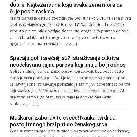
dobre: Najteža istina koju svaka žena mora da
čuje posle raskida
Mislite da vas je ostavio zbog druge? Evo istine koju većina žena shvati
prekasno Najveća greška posle raskida? Da pomislite da je otišao
zato što vi niste bile dovoljno dobre. Ne, draga. Ako je umeo da ode,
vara ili bira lakši put, to ne govori o vašoj vrednosti. Govori o
njegovim izborima. Pročitajte i ovo: […]
Spavaju goli i srećniji su? Istraživanje otkriva
neočekivanu tajnu parova koji imaju bolji odnos
Goli san, bliskiji odnos: Zašto parovi koji spavaju bez odeće često
osećaju veću povezanost Da li je tajna srećne veze sakrivena ispod
čaršava? Jedno istraživanje pokazalo je zanimljivu povezanost: parovi
koji spavaju goli češće kažu da su zadovoljniji svojim odnosom. Ali
nije stvar samo u golotinji. Prava tajna je ono što ona često
simbolizuje – […]
Muškarci, zaboravite cveće! Nauka tvrdi da
postoji mnogo brži put do ženskog srca
Žene su romantičnije kada su site? Evo šta nauka otkriva o vezi hrane,