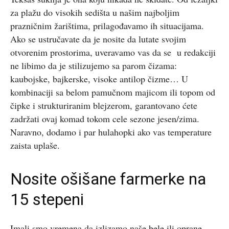
za plažu do visokih sedišta u našim najboljim
prazničnim žarištima, prilagođavamo ih situacijama.
Ako se ustručavate da je nosite da lutate svojim
otvorenim prostorima, uveravamo vas da se u redakciji
ne libimo da je stilizujemo sa parom čizama:
kaubojske, bajkerske, visoke antilop čizme… U
kombinaciji sa belom pamučnom majicom ili topom od
čipke i strukturiranim blejzerom, garantovano ćete
zadržati ovaj komad tokom cele sezone jesen/zima.
Naravno, dodamo i par hulahopki ako vas temperature
zaista uplaše.
Nosite ošišane farmerke na
15 stepeni
Imali smo vremena da izlizamo naše bele ili oprane