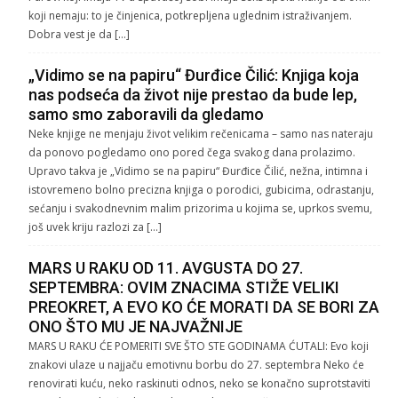
koji nemaju: to je činjenica, potkrepljena uglednim istraživanjem.
Dobra vest je da […]
„Vidimo se na papiru“ Đurđice Čilić: Knjiga koja
nas podseća da život nije prestao da bude lep,
samo smo zaboravili da gledamo
Neke knjige ne menjaju život velikim rečenicama – samo nas nateraju
da ponovo pogledamo ono pored čega svakog dana prolazimo.
Upravo takva je „Vidimo se na papiru“ Đurđice Čilić, nežna, intimna i
istovremeno bolno precizna knjiga o porodici, gubicima, odrastanju,
sećanju i svakodnevnim malim prizorima u kojima se, uprkos svemu,
još uvek kriju razlozi za […]
MARS U RAKU OD 11. AVGUSTA DO 27.
SEPTEMBRA: OVIM ZNACIMA STIŽE VELIKI
PREOKRET, A EVO KO ĆE MORATI DA SE BORI ZA
ONO ŠTO MU JE NAJVAŽNIJE
MARS U RAKU ĆE POMERITI SVE ŠTO STE GODINAMA ĆUTALI: Evo koji
znakovi ulaze u najjaču emotivnu borbu do 27. septembra Neko će
renovirati kuću, neko raskinuti odnos, neko se konačno suprotstaviti