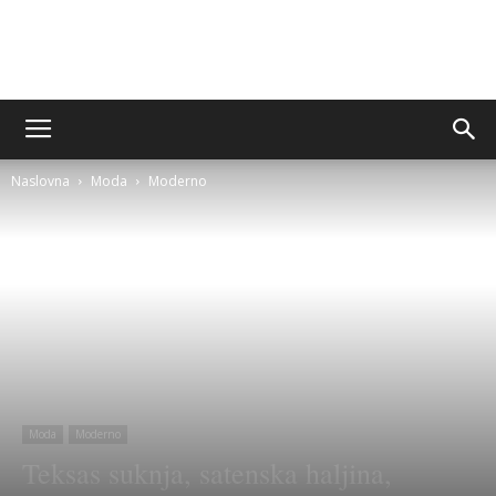
Sito&Rešeto
Naslovna
Moda
Moderno
Moda
Moderno
Teksas suknja, satenska haljina,