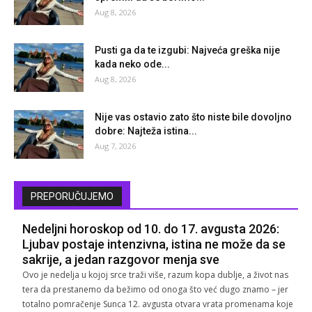
Aug 8, 2026
Pusti ga da te izgubi: Najveća greška nije
kada neko ode...
Aug 8, 2026
Nije vas ostavio zato što niste bile dovoljno
dobre: Najteža istina...
Aug 7, 2026
PREPORUČUJEMO
Nedeljni horoskop od 10. do 17. avgusta 2026:
Ljubav postaje intenzivna, istina ne može da se
sakrije, a jedan razgovor menja sve
Ovo je nedelja u kojoj srce traži više, razum kopa dublje, a život nas
tera da prestanemo da bežimo od onoga što već dugo znamo – jer
totalno pomračenje Sunca 12. avgusta otvara vrata promenama koje