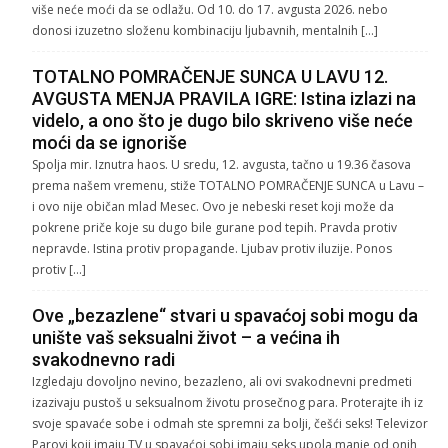
više neće moći da se odlažu. Od 10. do 17. avgusta 2026. nebo
donosi izuzetno složenu kombinaciju ljubavnih, mentalnih […]
TOTALNO POMRAČENJE SUNCA U LAVU 12.
AVGUSTA MENJA PRAVILA IGRE: Istina izlazi na
videlo, a ono što je dugo bilo skriveno više neće
moći da se ignoriše
Spolja mir. Iznutra haos. U sredu, 12. avgusta, tačno u 19.36 časova
prema našem vremenu, stiže TOTALNO POMRAČENJE SUNCA u Lavu –
i ovo nije običan mlad Mesec. Ovo je nebeski reset koji može da
pokrene priče koje su dugo bile gurane pod tepih. Pravda protiv
nepravde. Istina protiv propagande. Ljubav protiv iluzije. Ponos
protiv […]
Ove „bezazlene“ stvari u spavaćoj sobi mogu da
unište vaš seksualni život – a većina ih
svakodnevno radi
Izgledaju dovoljno nevino, bezazleno, ali ovi svakodnevni predmeti
izazivaju pustoš u seksualnom životu prosečnog para. Proterajte ih iz
svoje spavaće sobe i odmah ste spremni za bolji, češći seks! Televizor
Parovi koji imaju TV u spavaćoj sobi imaju seks upola manje od onih