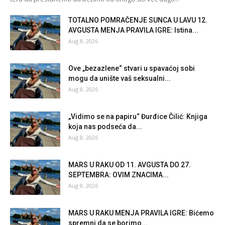
TOTALNO POMRAČENJE SUNCA U LAVU 12.
AVGUSTA MENJA PRAVILA IGRE: Istina...
Aug 8, 2026
Ove „bezazlene“ stvari u spavaćoj sobi
mogu da unište vaš seksualni...
Aug 8, 2026
„Vidimo se na papiru“ Đurđice Čilić: Knjiga
koja nas podseća da...
Aug 8, 2026
MARS U RAKU OD 11. AVGUSTA DO 27.
SEPTEMBRA: OVIM ZNACIMA...
Aug 8, 2026
MARS U RAKU MENJA PRAVILA IGRE: Bićemo
spremni da se borimo...