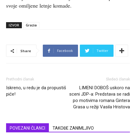
svoje omiljene letnje komade.
IZVOR
Grazia
Facebook
Twitter
Share
Prethodni članak
Sledeći članak
Iskreno, u redu je da propustiš
LIMENI DOBOŠ uskoro na
piće!
sceni JDP-a: Predstava se radi
po motivima romana Gintera
Grasa u režiji Vasila Hristova
POVEZANI ČLANCI
TAKOĐE ZANIMLJIVO