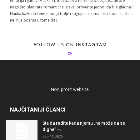
emocija i ljubavi Muškarci, možda ovo ne želite da čujete… ali pre
nego što planirate romantične izjave, proverite jedno: da li je gladna?
Nauka kaže da žene mnogo bolje reaguju na romantiku kada su site. I
ne, nije poenta u tome da […]
FOLLOW US ON INSTAGRAM
@
Non-profit website.
NAJČITANIJI ČLANCI
Šta da radite kada njemu „ne može da se
digne“ –...
Sep 11, 2025