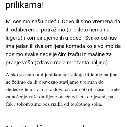
prilikama!
Mi cenimo našu odeću. Odvojili smo vremena da
ih odaberemo, potražimo (prokleto nema na
lageru) i kombinujemo ih u odeći. Svako od nas
ima jedan ili dva omiljena komada koje volimo da
nosimo svake nedelje čim izađu iz mašine za
pranje veša (zdravo mala mrežasta haljino).
A ako su nam omiljeni komadi suknje ili letnje haljine,
ne želimo da ih obavezno stavljamo u orman do
sledećeg leta! Iz tog razloga ću vam otkriti naše savete
za nošenje vaše omiljene odeće od leta do jeseni, pa
čak i tokom zime bez rizika od toplotnog šoka.