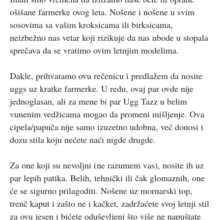
ošišane farmerke ovog leta. Nošene i nošene u svim
sosovima sa vašim kroksicama ili birksicama,
neizbežno nas vetar koji rizikuje da nas ubode u stopala
sprečava da se vratimo ovim letnjim modelima.
Dakle, prihvatamo ovu rečenicu i predlažem da nosite
uggs uz kratke farmerke. U redu, ovaj par ovde nije
jednoglasan, ali za mene bi par Ugg Tazz u belim
vunenim vedžicama mogao da promeni mišljenje. Ova
cipela/papuča nije samo izuzetno udobna, već donosi i
dozu stila koju nećete naći nigde drugde.
Za one koji su nevoljni (ne razumem vas), nosite ih uz
par lepih patika. Belih, tehnički ili čak glomaznih, one
će se sigurno prilagoditi. Nošene uz mornarski top,
trenč kaput i zašto ne i kačket, zadržaćete svoj letnji stil
za ovu jesen i bićete oduševljeni što više ne napuštate