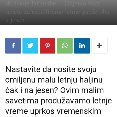
skraćene farmerke… Dajemo vam
savete za recikliranje letnje garderobe
u jesen
Nastavite da nosite svoju
omiljenu malu letnju haljinu
čak i na jesen? Ovim malim
savetima produžavamo letnje
vreme uprkos vremenskim