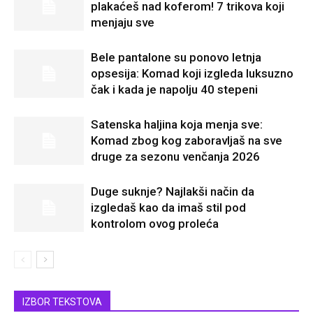
plakaćeš nad koferom! 7 trikova koji
menjaju sve
Bele pantalone su ponovo letnja
opsesija: Komad koji izgleda luksuzno
čak i kada je napolju 40 stepeni
Satenska haljina koja menja sve:
Komad zbog kog zaboravljaš na sve
druge za sezonu venčanja 2026
Duge suknje? Najlakši način da
izgledaš kao da imaš stil pod
kontrolom ovog proleća
IZBOR TEKSTOVA