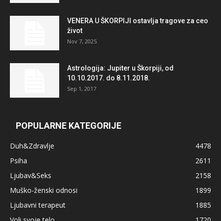
VENERA U ŠKORPIJI ostavlja tragove za ceo
život
Nov 7, 2025
Astrologija: Jupiter u Škorpiji, od
10.10.2017. do 8.11.2018.
Sep 1, 2017
POPULARNE KATEGORIJE
Duh&Zdravlje
4478
Psiha
2611
Ljubav&Seks
2158
Muško-ženski odnosi
1899
Ljubavni terapeut
1885
Voli svoje telo
1720