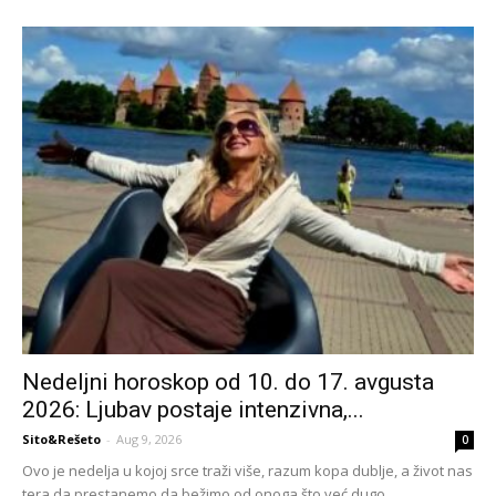
Nedeljni horoskop od 10. do 17. avgusta
2026: Ljubav postaje intenzivna,...
Sito&Rešeto
-
Aug 9, 2026
0
Ovo je nedelja u kojoj srce traži više, razum kopa dublje, a život nas
tera da prestanemo da bežimo od onoga što već dugo...