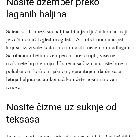
Nosite džemper preko
laganih haljina
Satenska ili mrežasta haljina bila je ključni komad koji
je začinio naš izgled ovog leta. A s obzirom na uspeh
koji su izazivale kada smo ih nosili, nećemo ih odlagati.
Sa običnim belim džemperom preko njih, više ne
rizikujete hipotermiju. Uparena sa čizmama iste boje, i
pohabanom kožnom jaknom, garantujem da će vaša
letnja haljina ostati komad koji ćete nositi iznova i
iznova.
Nosite čizme uz suknje od
teksasa
Teksas suknja je ona koju nikada ne skidate. Od ležaljki