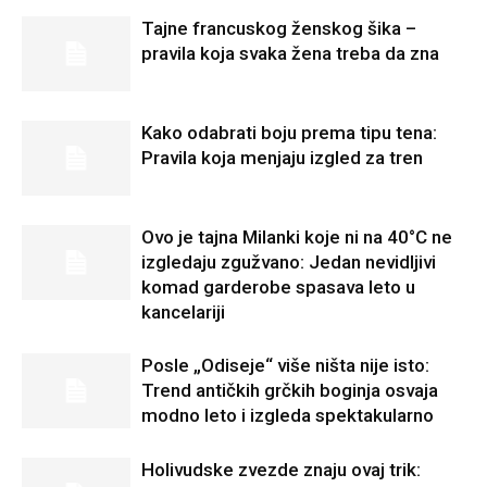
Tajne francuskog ženskog šika –
pravila koja svaka žena treba da zna
Kako odabrati boju prema tipu tena:
Pravila koja menjaju izgled za tren
Ovo je tajna Milanki koje ni na 40°C ne
izgledaju zgužvano: Jedan nevidljivi
komad garderobe spasava leto u
kancelariji
Posle „Odiseje“ više ništa nije isto:
Trend antičkih grčkih boginja osvaja
modno leto i izgleda spektakularno
Holivudske zvezde znaju ovaj trik: