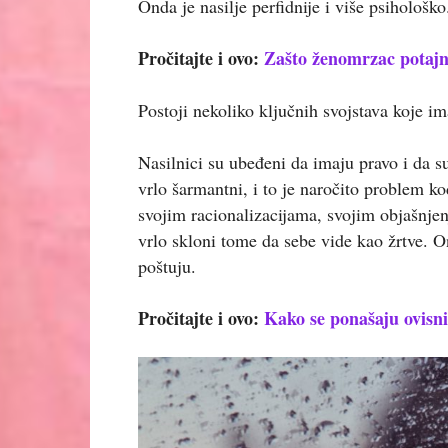
Onda je nasilje perfidnije i više psihološko
Pročitajte i ovo:
Zašto ženomrzac potajno
Postoji nekoliko ključnih svojstava koje ima
Nasilnici su ubeđeni da imaju pravo i da s
vrlo šarmantni, i to je naročito problem k
svojim racionalizacijama, svojim objašnjen
vrlo skloni tome da sebe vide kao žrtve. O
poštuju.
Pročitajte i ovo:
Kako se ponašaju ovisni