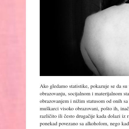
Ako gledamo statistike, pokazuje se da su 
obrazovanju, socijalnom i materijalnom stat
obrazovanjem i nižim statusom od onih sa 
muškarci visoko obrazovani, pošto ih, inač
različito ili često drugačije kada dolazi iz 
ponekad povezano sa alkoholom, nego kada 