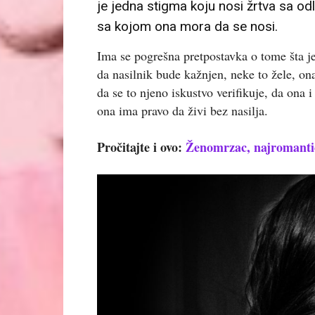
je jedna stigma koju nosi žrtva sa odl
sa kojom ona mora da se nosi.
Ima se pogrešna pretpostavka o tome šta j
da nasilnik bude kažnjen, neke to žele, ona
da se to njeno iskustvo verifikuje, da ona
ona ima pravo da živi bez nasilja.
Pročitajte i ovo:
Ženomrzac, najromantič