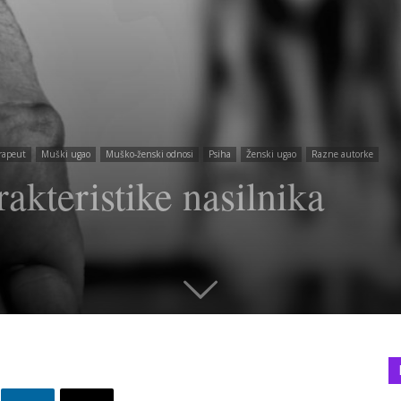
rapeut
Muški ugao
Muško-ženski odnosi
Psiha
Ženski ugao
Razne autorke
akteristike nasilnika