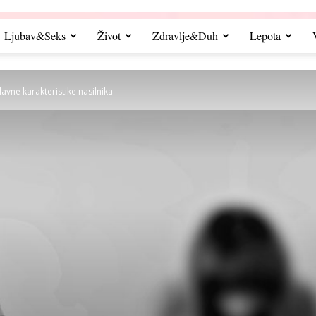
Ljubav&Seks
Život
Zdravlje&Duh
Lepota
avne karakteristike nasilnika