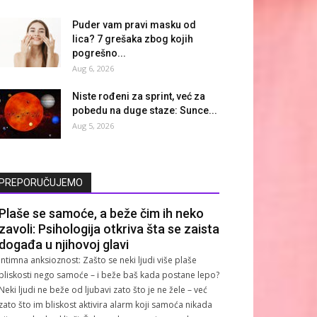
Puder vam pravi masku od
lica? 7 grešaka zbog kojih
pogrešno...
Aug 6, 2026
Niste rođeni za sprint, već za
pobedu na duge staze: Sunce...
Aug 5, 2026
PREPORUČUJEMO
Plaše se samoće, a beže čim ih neko
zavoli: Psihologija otkriva šta se zaista
događa u njihovoj glavi
Intimna anksioznost: Zašto se neki ljudi više plaše
bliskosti nego samoće – i beže baš kada postane lepo?
Neki ljudi ne beže od ljubavi zato što je ne žele – već
zato što im bliskost aktivira alarm koji samoća nikada