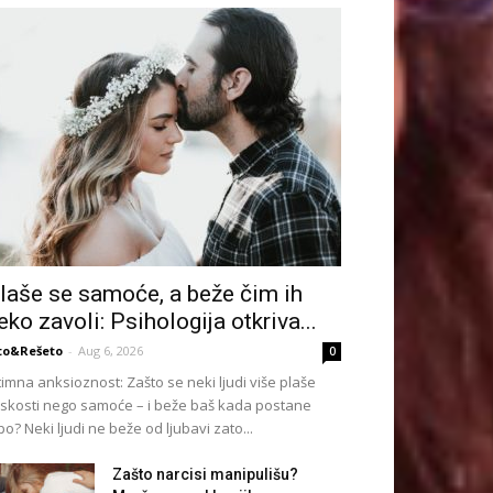
laše se samoće, a beže čim ih
eko zavoli: Psihologija otkriva...
to&Rešeto
-
Aug 6, 2026
0
timna anksioznost: Zašto se neki ljudi više plaše
iskosti nego samoće – i beže baš kada postane
po? Neki ljudi ne beže od ljubavi zato...
Zašto narcisi manipulišu?