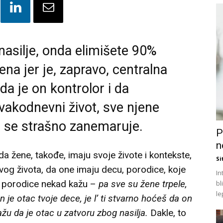
nasilje, onda elimišete 90%
ena jer je, zapravo, centralna
 da je on kontrolor i da
vakodnevni život, sve njene
o se strašno zanemaruje.
P
n
a žene, takođe, imaju svoje živote i kontekste,
Si
vog života, da one imaju decu, porodice, koje
In
 porodice nekad kažu –
pa sve su žene trpele,
bl
le
n je otac tvoje dece, je l’ ti stvarno hoćeš da on
žu da je otac u zatvoru zbog nasilja.
Dakle, to