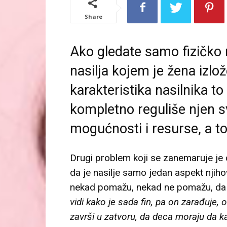
Share
Ako gledate samo fizičko 
nasilja kojem je žena izlož
karakteristika nasilnika to
kompletno reguliše njen s
mogućnosti i resurse, a t
Drugi problem koji se zanemaruje je d
da je nasilje samo jedan aspekt njiho
nekad pomažu, nekad ne pomažu, da
vidi kako je sada fin, pa on zarađuje, o
završi u zatvoru, da deca moraju da ka