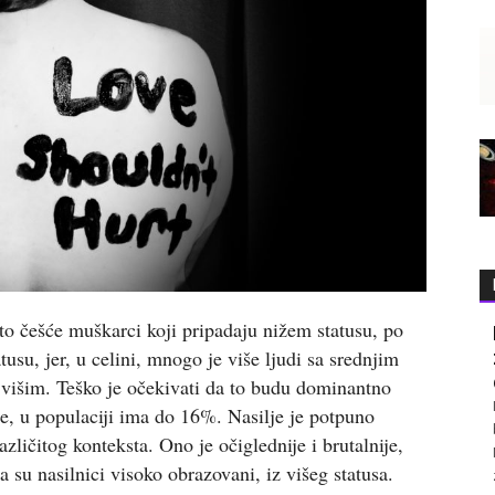
to češće muškarci koji pripadaju nižem statusu, po
usu, jer, u celini, mnogo je više ljudi sa srednjim
višim. Teško je očekivati da to budu dominantno
e, u populaciji ima do 16%. Nasilje je potpuno
različitog konteksta. Ono je očiglednije i brutalnije,
su nasilnici visoko obrazovani, iz višeg statusa.