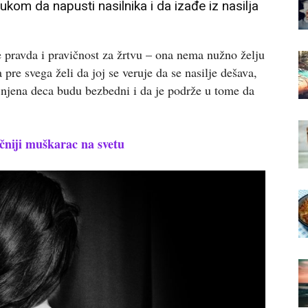
ukom da napusti nasilnika i da izađe iz nasilja
e pravda i pravičnost za žrtvu – ona nema nužno želju
 pre svega želi da joj se veruje da se nasilje dešava,
 i njena deca budu bezbedni i da je podrže u tome da
niji muškarac na svetu