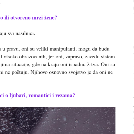
.
 ili otvoreno mrzi žene?
ju svi nasilnici.
u u pravu, oni su veliki manipulanti, mogu da budu
od visoko obrazovanih, jer oni, zapravo, zavedu sistem
jima situacije, gde na kraju oni ispadnu žrtva. Oni su
ni ne poštuju. Njihovo osnovno svojstvo je da oni ne
ci o ljubavi, romantici i vezama?