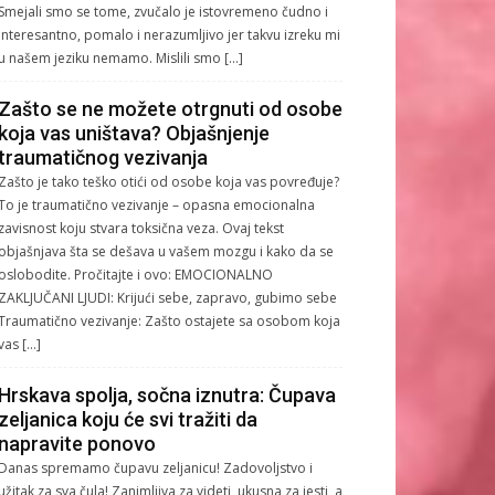
Smejali smo se tome, zvučalo je istovremeno čudno i
interesantno, pomalo i nerazumljivo jer takvu izreku mi
u našem jeziku nemamo. Mislili smo […]
Zašto se ne možete otrgnuti od osobe
koja vas uništava? Objašnjenje
traumatičnog vezivanja
Zašto je tako teško otići od osobe koja vas povređuje?
To je traumatično vezivanje – opasna emocionalna
zavisnost koju stvara toksična veza. Ovaj tekst
objašnjava šta se dešava u vašem mozgu i kako da se
oslobodite. Pročitajte i ovo: EMOCIONALNO
ZAKLJUČANI LJUDI: Krijući sebe, zapravo, gubimo sebe
Traumatično vezivanje: Zašto ostajete sa osobom koja
vas […]
Hrskava spolja, sočna iznutra: Čupava
zeljanica koju će svi tražiti da
napravite ponovo
Danas spremamo čupavu zeljanicu! Zadovoljstvo i
užitak za sva čula! Zanimljiva za videti, ukusna za jesti, a