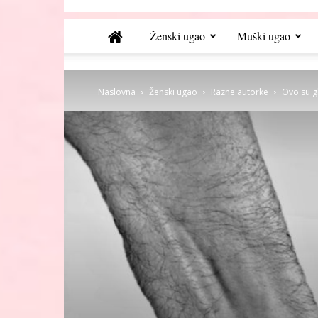
Ženski ugao
Muški ugao
Naslovna
Ženski ugao
Razne autorke
Ovo su gl