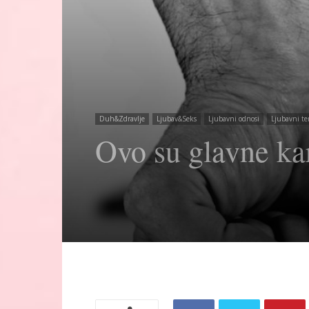
Duh&Zdravlje
Ljubav&Seks
Ljubavni odnosi
Ljubavni te
Ovo su glavne kar