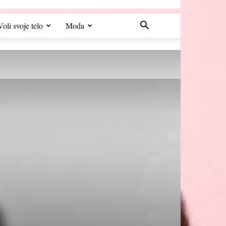
Voli svoje telo
Moda