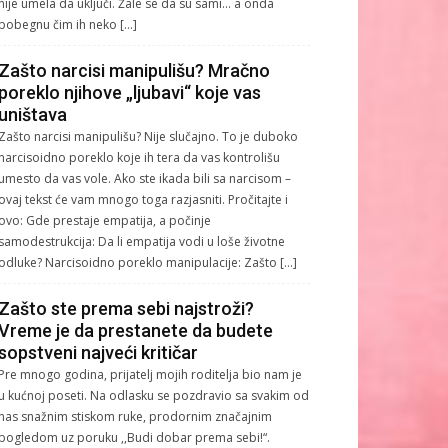
nije umela da uključi. Žale se da su sami… a onda
pobegnu čim ih neko […]
Zašto narcisi manipulišu? Mračno
poreklo njihove „ljubavi“ koje vas
uništava
Zašto narcisi manipulišu? Nije slučajno. To je duboko
narcisoidno poreklo koje ih tera da vas kontrolišu
umesto da vas vole. Ako ste ikada bili sa narcisom –
ovaj tekst će vam mnogo toga razjasniti. Pročitajte i
ovo: Gde prestaje empatija, a počinje
samodestrukcija: Da li empatija vodi u loše životne
odluke? Narcisoidno poreklo manipulacije: Zašto […]
Zašto ste prema sebi najstroži?
Vreme je da prestanete da budete
sopstveni najveći kritičar
Pre mnogo godina, prijatelj mojih roditelja bio nam je
u kućnoj poseti. Na odlasku se pozdravio sa svakim od
nas snažnim stiskom ruke, prodornim značajnim
pogledom uz poruku ,,Budi dobar prema sebi!“.