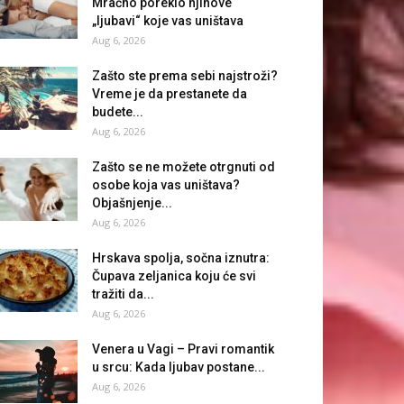
Mračno poreklo njihove
„ljubavi“ koje vas uništava
Aug 6, 2026
Zašto ste prema sebi najstroži?
Vreme je da prestanete da
budete...
Aug 6, 2026
Zašto se ne možete otrgnuti od
osobe koja vas uništava?
Objašnjenje...
Aug 6, 2026
Hrskava spolja, sočna iznutra:
Čupava zeljanica koju će svi
tražiti da...
Aug 6, 2026
Venera u Vagi – Pravi romantik
u srcu: Kada ljubav postane...
Aug 6, 2026