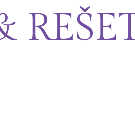
Sito&Rešeto