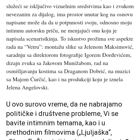
služeći se isključivo vizuelnim sredstvima kao i zvukom
nevezanim za dijalog, ima prostor unutar kog na osnovu
napisane može da da u potpunosti svoju, odnosno moju
intimnu autorsku priču, ne menjajući onu koju je
napisala scenaristkinja. To iskustvo prožima sve aspekte
rada na “Vetru”: montažu slike sa Jelenom Maksimović,
saradnju sa direktorom fotografije Igorem Đorđevićem,
dizajn zvuka sa Jakovom Munižabom, rad na
osmišljavanju kostima sa Draganom Dobrić, na muzici
sa Majom Ćurčić, kao i na produkciji koju je iznela
Jelena Angelovski.
U ovo surovo vreme, da ne nabrajamo
političke i društvene probleme, Vi se
bavite intimnim temama, kao i u
prethodnim filmovima („Ljuljaška“,