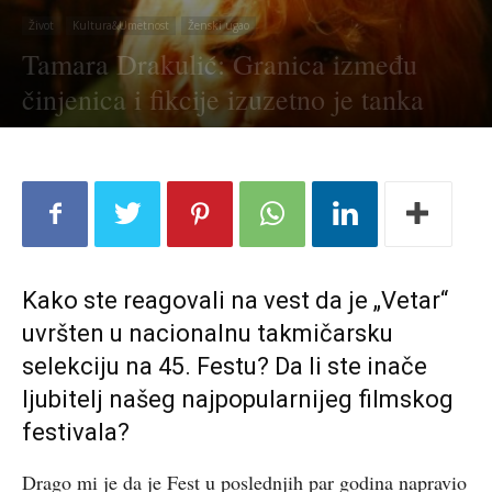
Život
Kultura&Umetnost
Ženski ugao
Tamara Drakulić: Granica između
činjenica i fikcije izuzetno je tanka
Kako ste reagovali na vest da je „Vetar“
uvršten u nacionalnu takmičarsku
selekciju na 45. Festu? Da li ste inače
ljubitelj našeg najpopularnijeg filmskog
festivala?
Drago mi je da je Fest u poslednjih par godina napravio