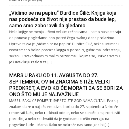
„Vidimo se na papiru“ Đurđice Čilić: Knjiga koja
nas podseća da život nije prestao da bude lep,
samo smo zaboravili da gledamo
Neke knjige ne menjaju život velikim rečenicama – samo nas nateraju
da ponovo pogledamo ono pored čega svakog dana prolazimo.
Upravo takva je „Vidimo se na papiru“ Đurđice Čilić, nežna, intimna i
istovremeno bolno precizna knjiga o porodici, gubicima, odrastanju,
sećanju i svakodnevnim malim prizorima u kojima se, uprkos svemu,
još uvek kriju razlozi za […]
MARS U RAKU OD 11. AVGUSTA DO 27.
SEPTEMBRA: OVIM ZNACIMA STIŽE VELIKI
PREOKRET, A EVO KO ĆE MORATI DA SE BORI ZA
ONO ŠTO MU JE NAJVAŽNIJE
MARS U RAKU ĆE POMERITI SVE ŠTO STE GODINAMA ĆUTALI: Evo koji
znakovi ulaze u najjaču emotivnu borbu do 27. septembra Neko će
renovirati kuću, neko raskinuti odnos, neko se konačno suprotstaviti
porodici, a neko će shvatiti da je godinama trošio energiju na
pogrešne ljude – Mars u Raku ne pokreće nas tamo gde bi […]