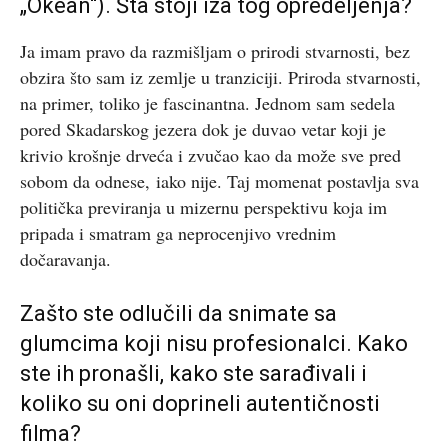
„Okean“). Šta stoji iza tog opredeljenja?
Ja imam pravo da razmišljam o prirodi stvarnosti, bez
obzira što sam iz zemlje u tranziciji. Priroda stvarnosti,
na primer, toliko je fascinantna. Jednom sam sedela
pored Skadarskog jezera dok je duvao vetar koji je
krivio krošnje drveća i zvučao kao da može sve pred
sobom da odnese, iako nije. Taj momenat postavlja sva
politička previranja u mizernu perspektivu koja im
pripada i smatram ga neprocenjivo vrednim
dočaravanja.
Zašto ste odlučili da snimate sa
glumcima koji nisu profesionalci. Kako
ste ih pronašli, kako ste sarađivali i
koliko su oni doprineli autentičnosti
filma?