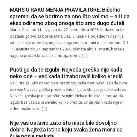
MARS U RAKU MENJA PRAVILA IGRE: Bićemo
spremni da se borimo za ono što volimo – ali i da
eksplodiramo zbog onoga što smo dugo ćutali
Mars u Raku od 11. avgusta do 27. septembra 2026: Kada emocije
postanu gorivo za borbu Mars ulazi u Raka – a odjednom više nije
pitanje ko je pobedio, nego za koga smo spremni da se borimo. Od
11. avgusta do 27. septembra 2026. planeta akcije, strasti, borbe i
nagona prolazi kroz znak emocija, doma, […]
Pusti ga da te izgubi: Najveća greška nije kada
neko ode – već kada ti zaboraviš koliko vrediš
Ne jurite ga! Ako ne vidi vašu vrednost, neka oseti kako izgleda život
bez vas Najveća greška posle raskida nije to što vas je neko ostavio.
Najveća greška je da potrčite za njim. Neka ode. Ako je morao da
izgubi baš vas da bi shvatio koliko vredite, onda vas nikada nije ni
video onako kako […]
Nije vas ostavio zato što niste bile dovoljno
dobre: Najteža istina koju svaka žena mora da
čuje posle raskida