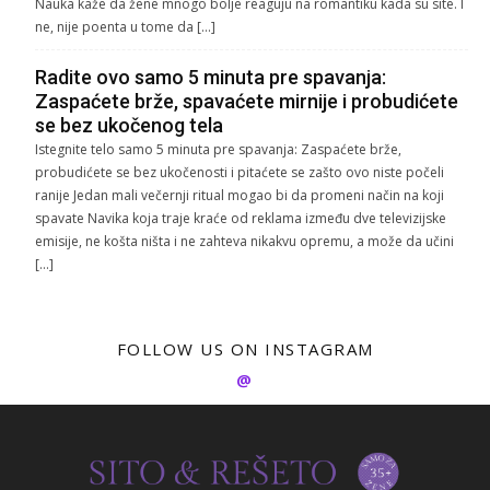
Nauka kaže da žene mnogo bolje reaguju na romantiku kada su site. I
ne, nije poenta u tome da […]
Radite ovo samo 5 minuta pre spavanja:
Zaspaćete brže, spavaćete mirnije i probudićete
se bez ukočenog tela
Istegnite telo samo 5 minuta pre spavanja: Zaspaćete brže,
probudićete se bez ukočenosti i pitaćete se zašto ovo niste počeli
ranije Jedan mali večernji ritual mogao bi da promeni način na koji
spavate Navika koja traje kraće od reklama između dve televizijske
emisije, ne košta ništa i ne zahteva nikakvu opremu, a može da učini
[…]
FOLLOW US ON INSTAGRAM
@