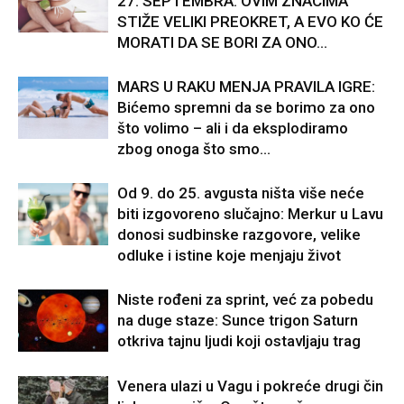
27. SEPTEMBRA: OVIM ZNACIMA
STIŽE VELIKI PREOKRET, A EVO KO ĆE
MORATI DA SE BORI ZA ONO...
MARS U RAKU MENJA PRAVILA IGRE:
Bićemo spremni da se borimo za ono
što volimo – ali i da eksplodiramo
zbog onoga što smo...
Od 9. do 25. avgusta ništa više neće
biti izgovoreno slučajno: Merkur u Lavu
donosi sudbinske razgovore, velike
odluke i istine koje menjaju život
Niste rođeni za sprint, već za pobedu
na duge staze: Sunce trigon Saturn
otkriva tajnu ljudi koji ostavljaju trag
Venera ulazi u Vagu i pokreće drugi čin