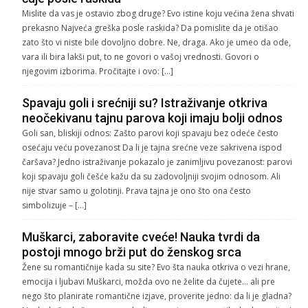
Mislite da vas je ostavio zbog druge? Evo istine koju većina žena shvati
prekasno Najveća greška posle raskida? Da pomislite da je otišao
zato što vi niste bile dovoljno dobre. Ne, draga. Ako je umeo da ode,
vara ili bira lakši put, to ne govori o vašoj vrednosti. Govori o
njegovim izborima. Pročitajte i ovo: […]
Spavaju goli i srećniji su? Istraživanje otkriva
neočekivanu tajnu parova koji imaju bolji odnos
Goli san, bliskiji odnos: Zašto parovi koji spavaju bez odeće često
osećaju veću povezanost Da li je tajna srećne veze sakrivena ispod
čaršava? Jedno istraživanje pokazalo je zanimljivu povezanost: parovi
koji spavaju goli češće kažu da su zadovoljniji svojim odnosom. Ali
nije stvar samo u golotinji. Prava tajna je ono što ona često
simbolizuje – […]
Muškarci, zaboravite cveće! Nauka tvrdi da
postoji mnogo brži put do ženskog srca
Žene su romantičnije kada su site? Evo šta nauka otkriva o vezi hrane,
emocija i ljubavi Muškarci, možda ovo ne želite da čujete… ali pre
nego što planirate romantične izjave, proverite jedno: da li je gladna?