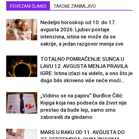
POVEZANI ČLANCI
TAKOĐE ZANIMLJIVO
Nedeljni horoskop od 10. do 17.
avgusta 2026: Ljubav postaje
intenzivna, istina ne može da se
sakrije, a jedan razgovor menja sve
TOTALNO POMRAČENJE SUNCA U
LAVU 12. AVGUSTA MENJA PRAVILA
IGRE: Istina izlazi na videlo, a ono što je
dugo bilo skriveno više neće moći...
„Vidimo se na papiru“ Đurđice Čilić:
Knjiga koja nas podseća da život nije
prestao da bude lep, samo smo
zaboravili da gledamo
MARS U RAKU OD 11. AVGUSTA DO