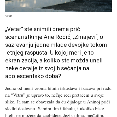
Vetar
„Vetar“ ste snimili prema priči
scenaristkinje Ane Rodić, „Zmajevi“, o
sazrevanju jedne mlade devojke tokom
letnjeg raspusta. U kojoj meri je to
ekranizacija, a koliko ste možda uneli
neke detalje iz svojih sećanja na
adolescentsko doba?
Jedno od meni veoma bitnih iskustava i izazova pri radu
na “Vetru” je upravo to, nečije reči pretačem u svoje
slike. Ja sam se obavezala da ću dijaloge u Aninoj priči
slediti doslovno. Samim tim i fabulu, i ukoliko biste
hteli, ne možete da zaobiđete. Jezik filma, međutim,