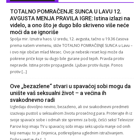
TOTALNO POMRAČENJE SUNCA U LAVU 12.
AVGUSTA MENJA PRAVILA IGRE: Istina izlazi na
videlo, a ono što je dugo bilo skriveno više neće
moći da se ignoriše
Spolja mir. Iznutra haos. U sredu, 12. avgusta, tačno u 19.36 časova
prema našem vremenu, stiže TOTALNO POMRAČENJE SUNCA u Lavu –
i ovo nije običan mlad Mesec. Ovo je nebeski reset koji može da
pokrene priče koje su dugo bile gurane pod tepih. Pravda protiv
nepravde. Istina protiv propagande. Ljubav protiv iluzije. Ponos
protiv […]
Ove „bezazlene“ stvari u spavaćoj sobi mogu da
unište vaš seksualni život – a većina ih
svakodnevno radi
Izgledaju dovoljno nevino, bezazleno, ali ovi svakodnevni predmeti
izazivaju pustoš u seksualnom životu prosečnog para. Proterajte ih iz
svoje spavaće sobe i odmah ste spremni za bolji, češći seks! Televizor
Parovi koji imaju TV u spavaćoj sobi imaju seks upola manje od onih
koji nemaju: to je činjenica, potkrepljena uglednim istraživanjem.
Dobra vest je da […]