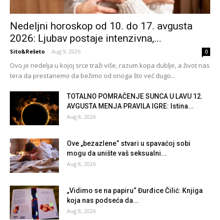
Nedeljni horoskop od 10. do 17. avgusta
2026: Ljubav postaje intenzivna,...
Sito&Rešeto
-
Aug 9, 2026
0
Ovo je nedelja u kojoj srce traži više, razum kopa dublje, a život nas
tera da prestanemo da bežimo od onoga što već dugo...
TOTALNO POMRAČENJE SUNCA U LAVU 12.
AVGUSTA MENJA PRAVILA IGRE: Istina...
Aug 8, 2026
Ove „bezazlene“ stvari u spavaćoj sobi
mogu da unište vaš seksualni...
Aug 8, 2026
„Vidimo se na papiru“ Đurđice Čilić: Knjiga
koja nas podseća da...
Aug 8, 2026