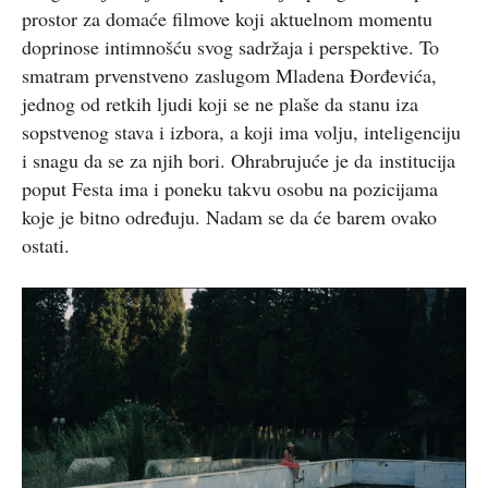
prostor za domaće filmove koji aktuelnom momentu
doprinose intimnošću svog sadržaja i perspektive. To
smatram prvenstveno zaslugom Mladena Đorđevića,
jednog od retkih ljudi koji se ne plaše da stanu iza
sopstvenog stava i izbora, a koji ima volju, inteligenciju
i snagu da se za njih bori. Ohrabrujuće je da institucija
poput Festa ima i poneku takvu osobu na pozicijama
koje je bitno određuju. Nadam se da će barem ovako
ostati.