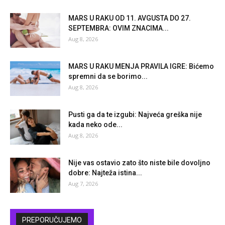
MARS U RAKU OD 11. AVGUSTA DO 27.
SEPTEMBRA: OVIM ZNACIMA...
Aug 8, 2026
MARS U RAKU MENJA PRAVILA IGRE: Bićemo
spremni da se borimo...
Aug 8, 2026
Pusti ga da te izgubi: Najveća greška nije
kada neko ode...
Aug 8, 2026
Nije vas ostavio zato što niste bile dovoljno
dobre: Najteža istina...
Aug 7, 2026
PREPORUČUJEMO