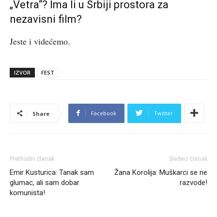
„Vetra“? Ima li u Srbiji prostora za
nezavisni film?
Jeste i videćemo.
IZVOR
FEST
Facebook
Twitter
Share
Prethodni članak
Sledeći članak
Emir Kusturica: Tanak sam
Žana Korolija: Muškarci se ne
glumac, ali sam dobar
razvode!
komunista!