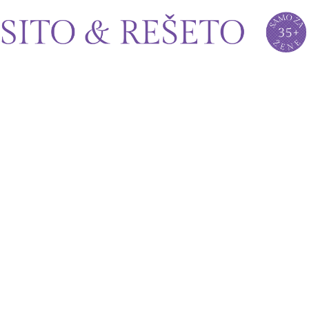
Sito&Rešeto