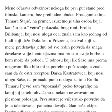
Mene očarava odvažnost nekoga ko prvi put stane pred
filmsku kameru, bez prethodne obuke. Protagonistkinja,
Tamara Stajić, na primer, izuzetno je tiha osoba koja,
kao što je u “Vetru” pokazala, breg roni. Erolla
Bilibanija, koji nosi ulogu oca, znala sam kao jednog od
ljudi koji drže Dokufest u Prizrenu, festival koji za
mene predstavlja jednu od sve ređih potvrda da snaga
čovekove volje i entuzijazma ima prostor svoje borbe u
kom može da pobedi. U odnosu koji lik Saše ima prema
njegovom liku bilo mi je potrebno poštovanje, a znala
sam da će oštri receptori Darka Kastratovića, koji nosi
ulogu Saše, da pronađu puno razloga za to u Erollu.
Tamaru Pjević sam “upoznala” preko fotografije na
kojoj joj je telo uhvaćeno u nekom neverovatnom
plesnom položaju. Prvi susret je višestruko potvrdio da
je ta talentovana, pametna devojka član naše ekipe,
Darku odlična glumačka partnerka a nama odličan