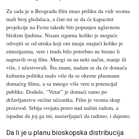
Za sada je u Beogradu film imao priliku da vidi veoma
mali broj gledalaca, a čini mi se da će kapacitet
projekcije na Festu takođe biti popunjen uglavnom
bliskim ljudima. Nisam sigurna koliko je moguće
odvojiti se od utiska koji oni imaju znajući koliko je
entuzijazma, vere i truda bilo potrebno ne bismo li
napravili ovaj film. Mnogi su na neki način, manje ili
više, i učestvovali. Šta znam, nadam se da će domaća
kulturna politika malo više da se okrene plasmanu
domaćeg filma, a sa mnogo više vere u potencijal
publike. Doduše, “Vetar” je domaći samo po
državljanstvu većine učesnika. Film je veoma skup
proizvod. Srbija svojata pravo nad našim radom, a
ispadne da joj ga mi, nastavljajući da radimo, i dajemo.
Da li je u planu bioskopska distribucija