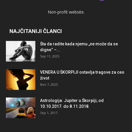
Non-profit website.
NAJČITANIJI ČLANCI
Šta da radite kada njemu „ne može da se
digne“ –...
Sep 11, 2025
VENERA U ŠKORPIJI ostavlja tragove za ceo
život
Nov 7, 2025
Astrologija: Jupiter u Škorpiji, od
10.10.2017. do 8.11.2018.
Sep 1, 2017