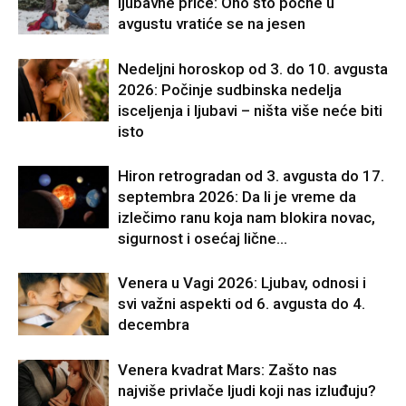
ljubavne priče: Ono što počne u
avgustu vratiće se na jesen
Nedeljni horoskop od 3. do 10. avgusta
2026: Počinje sudbinska nedelja
isceljenja i ljubavi – ništa više neće biti
isto
Hiron retrogradan od 3. avgusta do 17.
septembra 2026: Da li je vreme da
izlečimo ranu koja nam blokira novac,
sigurnost i osećaj lične...
Venera u Vagi 2026: Ljubav, odnosi i
svi važni aspekti od 6. avgusta do 4.
decembra
Venera kvadrat Mars: Zašto nas
najviše privlače ljudi koji nas izluđuju?