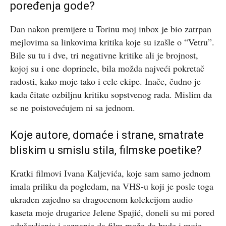
poređenja gode?
Dan nakon premijere u Torinu moj inbox je bio zatrpan
mejlovima sa linkovima kritika koje su izašle o “Vetru”.
Bile su tu i dve, tri negativne kritike ali je brojnost,
kojoj su i one doprinele, bila možda najveći pokretač
radosti, kako moje tako i cele ekipe. Inače, čudno je
kada čitate ozbiljnu kritiku sopstvenog rada. Mislim da
se ne poistovećujem ni sa jednom.
Koje autore, domaće i strane, smatrate
bliskim u smislu stila, filmske poetike?
Kratki filmovi Ivana Kaljevića, koje sam samo jednom
imala priliku da pogledam, na VHS-u koji je posle toga
ukraden zajedno sa dragocenom kolekcijom audio
kaseta moje drugarice Jelene Spajić, doneli su mi pored
oduševljenja i saznanje da film može da bude i moje