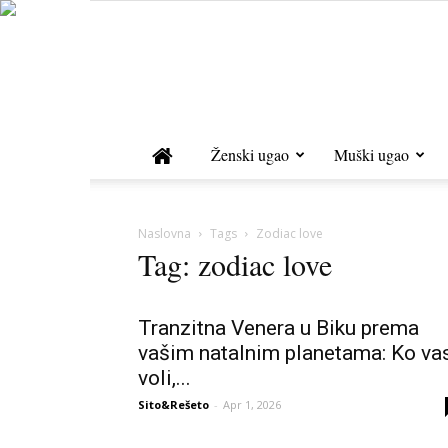
Ženski ugao
Muški ugao
Naslovna
Tags
Zodiac love
Tag: zodiac love
Tranzitna Venera u Biku prema
vašim natalnim planetama: Ko va
voli,...
Sito&Rešeto
-
Apr 1, 2026