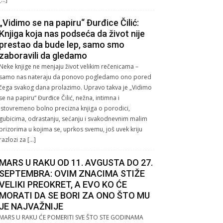
„Vidimo se na papiru“ Đurđice Čilić:
Knjiga koja nas podseća da život nije
prestao da bude lep, samo smo
zaboravili da gledamo
Neke knjige ne menjaju život velikim rečenicama –
samo nas nateraju da ponovo pogledamo ono pored
čega svakog dana prolazimo. Upravo takva je „Vidimo
se na papiru“ Đurđice Čilić, nežna, intimna i
istovremeno bolno precizna knjiga o porodici,
gubicima, odrastanju, sećanju i svakodnevnim malim
prizorima u kojima se, uprkos svemu, još uvek kriju
razlozi za […]
MARS U RAKU OD 11. AVGUSTA DO 27.
SEPTEMBRA: OVIM ZNACIMA STIŽE
VELIKI PREOKRET, A EVO KO ĆE
MORATI DA SE BORI ZA ONO ŠTO MU
JE NAJVAŽNIJE
MARS U RAKU ĆE POMERITI SVE ŠTO STE GODINAMA