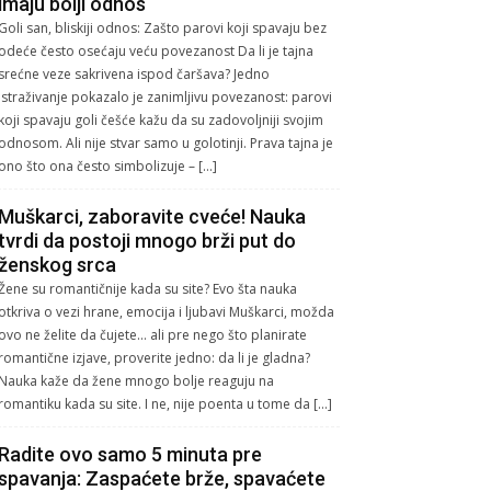
imaju bolji odnos
Goli san, bliskiji odnos: Zašto parovi koji spavaju bez
odeće često osećaju veću povezanost Da li je tajna
srećne veze sakrivena ispod čaršava? Jedno
istraživanje pokazalo je zanimljivu povezanost: parovi
koji spavaju goli češće kažu da su zadovoljniji svojim
odnosom. Ali nije stvar samo u golotinji. Prava tajna je
ono što ona često simbolizuje – […]
Muškarci, zaboravite cveće! Nauka
tvrdi da postoji mnogo brži put do
ženskog srca
Žene su romantičnije kada su site? Evo šta nauka
otkriva o vezi hrane, emocija i ljubavi Muškarci, možda
ovo ne želite da čujete… ali pre nego što planirate
romantične izjave, proverite jedno: da li je gladna?
Nauka kaže da žene mnogo bolje reaguju na
romantiku kada su site. I ne, nije poenta u tome da […]
Radite ovo samo 5 minuta pre
spavanja: Zaspaćete brže, spavaćete