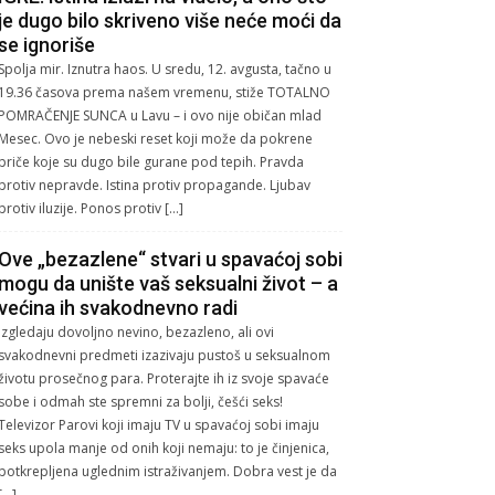
je dugo bilo skriveno više neće moći da
se ignoriše
Spolja mir. Iznutra haos. U sredu, 12. avgusta, tačno u
19.36 časova prema našem vremenu, stiže TOTALNO
POMRAČENJE SUNCA u Lavu – i ovo nije običan mlad
Mesec. Ovo je nebeski reset koji može da pokrene
priče koje su dugo bile gurane pod tepih. Pravda
protiv nepravde. Istina protiv propagande. Ljubav
protiv iluzije. Ponos protiv […]
Ove „bezazlene“ stvari u spavaćoj sobi
mogu da unište vaš seksualni život – a
većina ih svakodnevno radi
Izgledaju dovoljno nevino, bezazleno, ali ovi
svakodnevni predmeti izazivaju pustoš u seksualnom
životu prosečnog para. Proterajte ih iz svoje spavaće
sobe i odmah ste spremni za bolji, češći seks!
Televizor Parovi koji imaju TV u spavaćoj sobi imaju
seks upola manje od onih koji nemaju: to je činjenica,
potkrepljena uglednim istraživanjem. Dobra vest je da
[…]