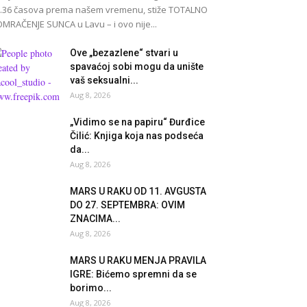
.36 časova prema našem vremenu, stiže TOTALNO
MRAČENJE SUNCA u Lavu – i ovo nije...
Ove „bezazlene“ stvari u
spavaćoj sobi mogu da unište
vaš seksualni...
Aug 8, 2026
„Vidimo se na papiru“ Đurđice
Čilić: Knjiga koja nas podseća
da...
Aug 8, 2026
MARS U RAKU OD 11. AVGUSTA
DO 27. SEPTEMBRA: OVIM
ZNACIMA...
Aug 8, 2026
MARS U RAKU MENJA PRAVILA
IGRE: Bićemo spremni da se
borimo...
Aug 8, 2026