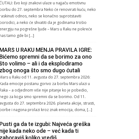
ĆUTALI: Evo koji znakovi ulaze u najjaču emotivnu
borbu do 27. septembra Neko će renovirati kuću, neko
raskinuti odnos, neko se konačno suprotstaviti
porodici, a neko će shvatiti da je godinama trošio
energiju na pogrešne ljude – Mars u Raku ne pokreće
nas tamo gde bi […]
MARS U RAKU MENJA PRAVILA IGRE:
Bićemo spremni da se borimo za ono
što volimo – ali i da eksplodiramo
zbog onoga što smo dugo ćutali
Mars u Raku od 11. avgusta do 27. septembra 2026:
Kada emocije postanu gorivo za borbu Mars ulazi u
Raka – a odjednom više nije pitanje ko je pobedio,
nego za koga smo spremni da se borimo. Od 11.
avgusta do 27. septembra 2026. planeta akcije, strasti,
borbe i nagona prolazi kroz znak emocija, doma, […]
Pusti ga da te izgubi: Najveća greška
nije kada neko ode – već kada ti
zaboraviš koliko vrediš