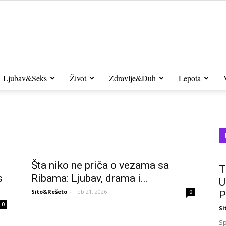
Sito&Rešeto
Ljubav&Seks
Život
Zdravlje&Duh
Lepota
Šta niko ne priča o vezama sa
T
s
Ribama: Ljubav, drama i...
U
Sito&Rešeto
-
Feb 21, 2026
0
P
0
Si
Sp