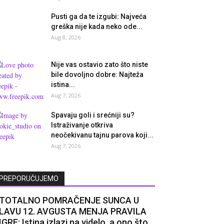
Pusti ga da te izgubi: Najveća
greška nije kada neko ode...
Aug 8, 2026
Nije vas ostavio zato što niste
bile dovoljno dobre: Najteža
istina...
Aug 7, 2026
Spavaju goli i srećniji su?
Istraživanje otkriva
neočekivanu tajnu parova koji...
Aug 7, 2026
PREPORUČUJEMO
TOTALNO POMRAČENJE SUNCA U
LAVU 12. AVGUSTA MENJA PRAVILA
IGRE: Istina izlazi na videlo, a ono što