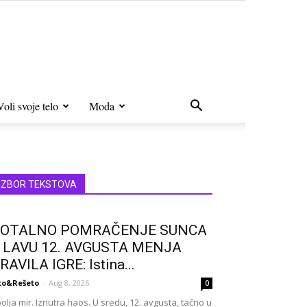
Voli svoje telo
Moda
IZBOR TEKSTOVA
OTALNO POMRAČENJE SUNCA
 LAVU 12. AVGUSTA MENJA
RAVILA IGRE: Istina...
to&Rešeto
-
Aug 8, 2026
0
olja mir. Iznutra haos. U sredu, 12. avgusta, tačno u