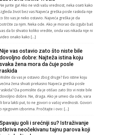
Ne jurite ga! Ako ne vidi vašu vrednost, neka oseti kako
izgleda život bez vas Najveća greška posle raskida nije
to što vas je neko ostavio. Najveća greška je da
potrčite za njim. Neka ode. Ako je morao da izgubi baš
vas da bi shvatio koliko vredite, onda vas nikada nije ni
video onako kako […]
Nije vas ostavio zato što niste bile
dovoljno dobre: Najteža istina koju
svaka žena mora da čuje posle
raskida
Mislite da vas je ostavio zbog druge? Evo istine koju
većina žena shvati prekasno Najveća greška posle
raskida? Da pomislite da je otišao zato što vi niste bile
dovoljno dobre. Ne, draga. Ako je umeo da ode, vara
ili bira lakši put, to ne govori o vašoj vrednosti. Govori
o njegovim izborima. Pročitajte i ovo: […]
Spavaju goli i srećniji su? Istraživanje
otkriva neočekivanu tajnu parova koji