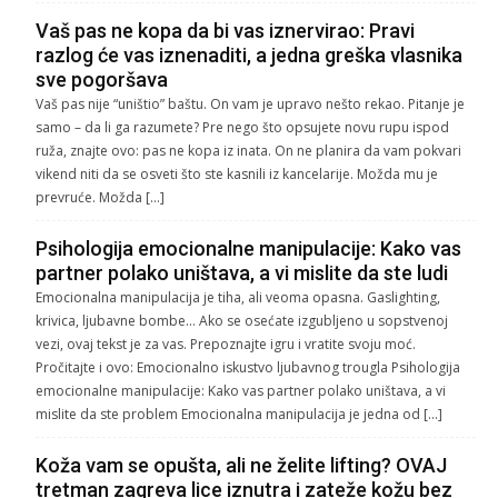
Vaš pas ne kopa da bi vas iznervirao: Pravi
razlog će vas iznenaditi, a jedna greška vlasnika
sve pogoršava
Vaš pas nije “uništio” baštu. On vam je upravo nešto rekao. Pitanje je
samo – da li ga razumete? Pre nego što opsujete novu rupu ispod
ruža, znajte ovo: pas ne kopa iz inata. On ne planira da vam pokvari
vikend niti da se osveti što ste kasnili iz kancelarije. Možda mu je
prevruće. Možda […]
Psihologija emocionalne manipulacije: Kako vas
partner polako uništava, a vi mislite da ste ludi
Emocionalna manipulacija je tiha, ali veoma opasna. Gaslighting,
krivica, ljubavne bombe… Ako se osećate izgubljeno u sopstvenoj
vezi, ovaj tekst je za vas. Prepoznajte igru i vratite svoju moć.
Pročitajte i ovo: Emocionalno iskustvo ljubavnog trougla Psihologija
emocionalne manipulacije: Kako vas partner polako uništava, a vi
mislite da ste problem Emocionalna manipulacija je jedna od […]
Koža vam se opušta, ali ne želite lifting? OVAJ
tretman zagreva lice iznutra i zateže kožu bez