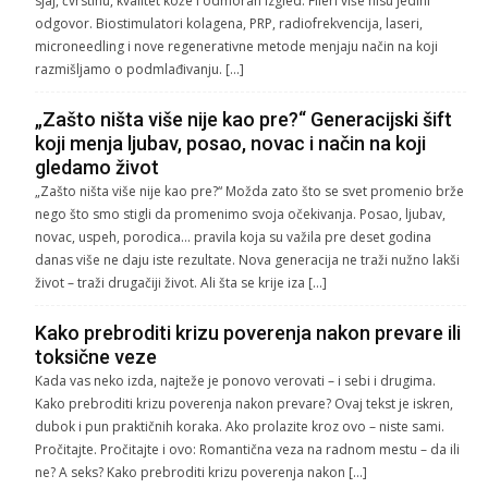
sjaj, čvrstinu, kvalitet kože i odmoran izgled. Fileri više nisu jedini
odgovor. Biostimulatori kolagena, PRP, radiofrekvencija, laseri,
microneedling i nove regenerativne metode menjaju način na koji
razmišljamo o podmlađivanju. […]
„Zašto ništa više nije kao pre?“ Generacijski šift
koji menja ljubav, posao, novac i način na koji
gledamo život
„Zašto ništa više nije kao pre?“ Možda zato što se svet promenio brže
nego što smo stigli da promenimo svoja očekivanja. Posao, ljubav,
novac, uspeh, porodica… pravila koja su važila pre deset godina
danas više ne daju iste rezultate. Nova generacija ne traži nužno lakši
život – traži drugačiji život. Ali šta se krije iza […]
Kako prebroditi krizu poverenja nakon prevare ili
toksične veze
Kada vas neko izda, najteže je ponovo verovati – i sebi i drugima.
Kako prebroditi krizu poverenja nakon prevare? Ovaj tekst je iskren,
dubok i pun praktičnih koraka. Ako prolazite kroz ovo – niste sami.
Pročitajte. Pročitajte i ovo: Romantična veza na radnom mestu – da ili
ne? A seks? Kako prebroditi krizu poverenja nakon […]