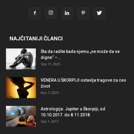
NAJČITANIJI ČLANCI
Šta da radite kada njemu „ne može da se
digne“ –...
Sep 11, 2025
VENERA U ŠKORPIJI ostavlja tragove za ceo
život
Nov 7, 2025
Astrologija: Jupiter u Škorpiji, od
10.10.2017. do 8.11.2018.
Sep 1, 2017