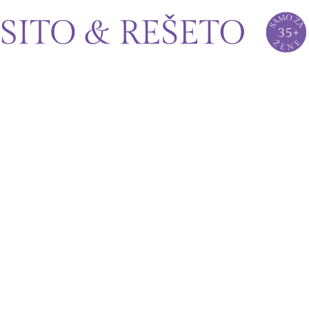
Sito&Rešeto