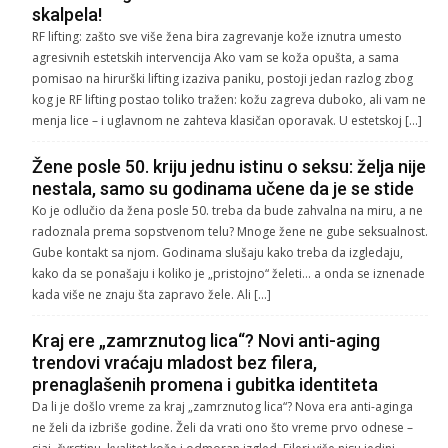
skalpela!
RF lifting: zašto sve više žena bira zagrevanje kože iznutra umesto
agresivnih estetskih intervencija Ako vam se koža opušta, a sama
pomisao na hirurški lifting izaziva paniku, postoji jedan razlog zbog
kog je RF lifting postao toliko tražen: kožu zagreva duboko, ali vam ne
menja lice – i uglavnom ne zahteva klasičan oporavak. U estetskoj […]
Žene posle 50. kriju jednu istinu o seksu: želja nije
nestala, samo su godinama učene da je se stide
Ko je odlučio da žena posle 50. treba da bude zahvalna na miru, a ne
radoznala prema sopstvenom telu? Mnoge žene ne gube seksualnost.
Gube kontakt sa njom. Godinama slušaju kako treba da izgledaju,
kako da se ponašaju i koliko je „pristojno“ želeti… a onda se iznenade
kada više ne znaju šta zapravo žele. Ali […]
Kraj ere „zamrznutog lica“? Novi anti-aging
trendovi vraćaju mladost bez filera,
prenaglašenih promena i gubitka identiteta
Da li je došlo vreme za kraj „zamrznutog lica“? Nova era anti-aginga
ne želi da izbriše godine. Želi da vrati ono što vreme prvo odnese –