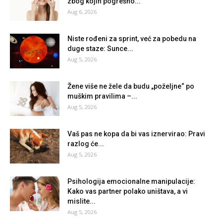
zbog kojih pogrešno...
Aug 6, 2026
Niste rođeni za sprint, već za pobedu na
duge staze: Sunce...
Aug 5, 2026
Žene više ne žele da budu „poželjne“ po
muškim pravilima –...
Aug 5, 2026
Vaš pas ne kopa da bi vas iznervirao: Pravi
razlog će...
Aug 5, 2026
Psihologija emocionalne manipulacije:
Kako vas partner polako uništava, a vi
mislite...
Aug 5, 2026