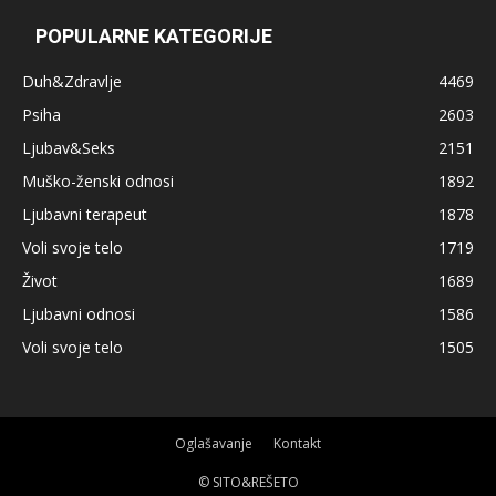
POPULARNE KATEGORIJE
Duh&Zdravlje
4469
Psiha
2603
Ljubav&Seks
2151
Muško-ženski odnosi
1892
Ljubavni terapeut
1878
Voli svoje telo
1719
Život
1689
Ljubavni odnosi
1586
Voli svoje telo
1505
Oglašavanje
Kontakt
© SITO&REŠETO