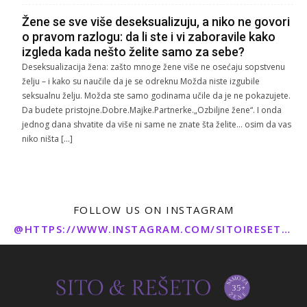
Žene se sve više deseksualizuju, a niko ne govori
o pravom razlogu: da li ste i vi zaboravile kako
izgleda kada nešto želite samo za sebe?
Deseksualizacija žena: zašto mnoge žene više ne osećaju sopstvenu
želju – i kako su naučile da je se odreknu Možda niste izgubile
seksualnu želju. Možda ste samo godinama učile da je ne pokazujete.
Da budete pristojne.Dobre.Majke.Partnerke.„Ozbiljne žene“. I onda
jednog dana shvatite da više ni same ne znate šta želite… osim da vas
niko ništa […]
FOLLOW US ON INSTAGRAM
@HTTPS://WWW.INSTAGRAM.COM/SITOIRESETO/