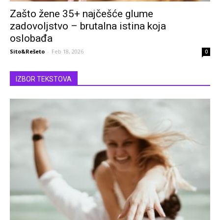
Zašto žene 35+ najčešće glume
zadovoljstvo – brutalna istina koja
oslobađa
Sito&Rešeto
-
Feb 18, 2026
0
IZBOR TEKSTOVA