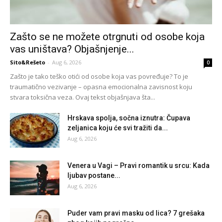
Zašto se ne možete otrgnuti od osobe koja
vas uništava? Objašnjenje...
Sito&Rešeto
-
Aug 6, 2026
0
Zašto je tako teško otići od osobe koja vas povređuje? To je
traumatično vezivanje – opasna emocionalna zavisnost koju
stvara toksična veza. Ovaj tekst objašnjava šta...
Hrskava spolja, sočna iznutra: Čupava
zeljanica koju će svi tražiti da...
Aug 6, 2026
Venera u Vagi – Pravi romantik u srcu: Kada
ljubav postane...
Aug 6, 2026
Puder vam pravi masku od lica? 7 grešaka