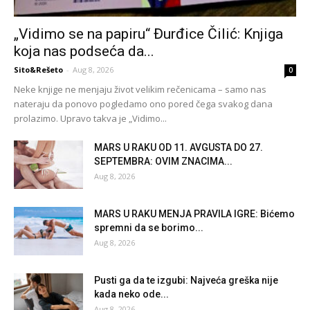
„Vidimo se na papiru“ Đurđice Čilić: Knjiga
koja nas podseća da...
Sito&Rešeto
-
Aug 8, 2026
0
Neke knjige ne menjaju život velikim rečenicama – samo nas
nateraju da ponovo pogledamo ono pored čega svakog dana
prolazimo. Upravo takva je „Vidimo...
MARS U RAKU OD 11. AVGUSTA DO 27.
SEPTEMBRA: OVIM ZNACIMA...
Aug 8, 2026
MARS U RAKU MENJA PRAVILA IGRE: Bićemo
spremni da se borimo...
Aug 8, 2026
Pusti ga da te izgubi: Najveća greška nije
kada neko ode...
Aug 8, 2026