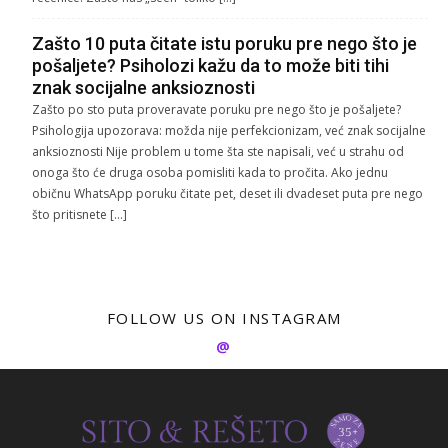
Zašto 10 puta čitate istu poruku pre nego što je
pošaljete? Psiholozi kažu da to može biti tihi
znak socijalne anksioznosti
Zašto po sto puta proveravate poruku pre nego što je pošaljete?
Psihologija upozorava: možda nije perfekcionizam, već znak socijalne
anksioznosti Nije problem u tome šta ste napisali, već u strahu od
onoga što će druga osoba pomisliti kada to pročita. Ako jednu
običnu WhatsApp poruku čitate pet, deset ili dvadeset puta pre nego
što pritisnete […]
FOLLOW US ON INSTAGRAM
@