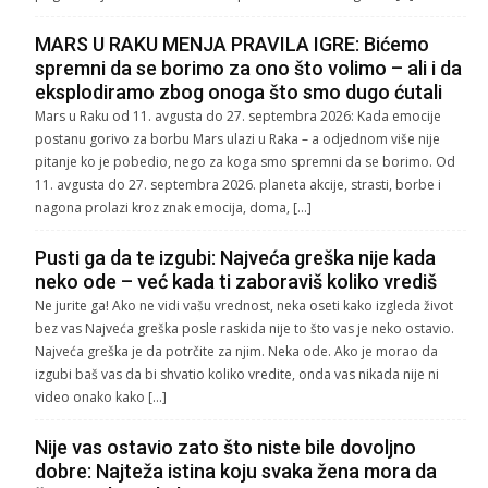
MARS U RAKU MENJA PRAVILA IGRE: Bićemo
spremni da se borimo za ono što volimo – ali i da
eksplodiramo zbog onoga što smo dugo ćutali
Mars u Raku od 11. avgusta do 27. septembra 2026: Kada emocije
postanu gorivo za borbu Mars ulazi u Raka – a odjednom više nije
pitanje ko je pobedio, nego za koga smo spremni da se borimo. Od
11. avgusta do 27. septembra 2026. planeta akcije, strasti, borbe i
nagona prolazi kroz znak emocija, doma, […]
Pusti ga da te izgubi: Najveća greška nije kada
neko ode – već kada ti zaboraviš koliko vrediš
Ne jurite ga! Ako ne vidi vašu vrednost, neka oseti kako izgleda život
bez vas Najveća greška posle raskida nije to što vas je neko ostavio.
Najveća greška je da potrčite za njim. Neka ode. Ako je morao da
izgubi baš vas da bi shvatio koliko vredite, onda vas nikada nije ni
video onako kako […]
Nije vas ostavio zato što niste bile dovoljno
dobre: Najteža istina koju svaka žena mora da