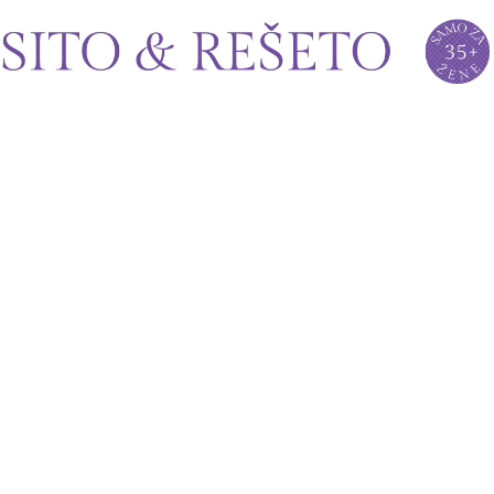
Sito&Rešeto