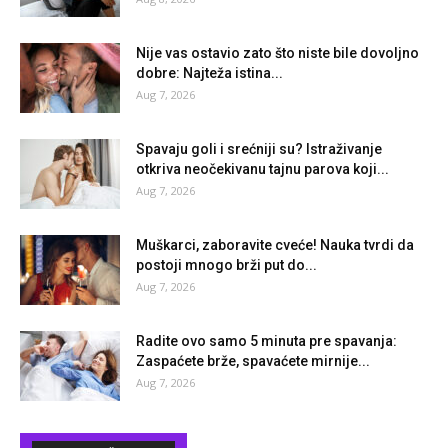
Nije vas ostavio zato što niste bile dovoljno
dobre: Najteža istina...
Aug 7, 2026
Spavaju goli i srećniji su? Istraživanje
otkriva neočekivanu tajnu parova koji...
Aug 7, 2026
Muškarci, zaboravite cveće! Nauka tvrdi da
postoji mnogo brži put do...
Aug 7, 2026
Radite ovo samo 5 minuta pre spavanja:
Zaspaćete brže, spavaćete mirnije...
Aug 7, 2026