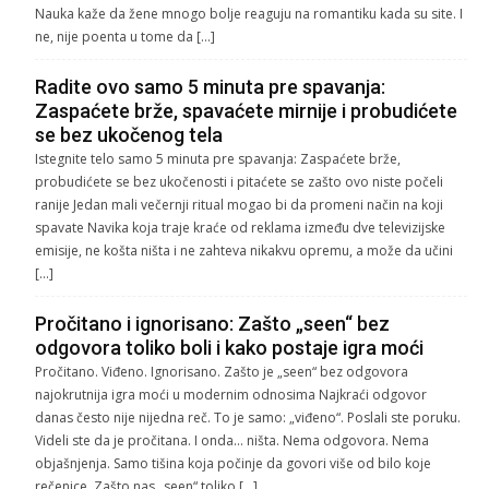
Nauka kaže da žene mnogo bolje reaguju na romantiku kada su site. I
ne, nije poenta u tome da […]
Radite ovo samo 5 minuta pre spavanja:
Zaspaćete brže, spavaćete mirnije i probudićete
se bez ukočenog tela
Istegnite telo samo 5 minuta pre spavanja: Zaspaćete brže,
probudićete se bez ukočenosti i pitaćete se zašto ovo niste počeli
ranije Jedan mali večernji ritual mogao bi da promeni način na koji
spavate Navika koja traje kraće od reklama između dve televizijske
emisije, ne košta ništa i ne zahteva nikakvu opremu, a može da učini
[…]
Pročitano i ignorisano: Zašto „seen“ bez
odgovora toliko boli i kako postaje igra moći
Pročitano. Viđeno. Ignorisano. Zašto je „seen“ bez odgovora
najokrutnija igra moći u modernim odnosima Najkraći odgovor
danas često nije nijedna reč. To je samo: „viđeno“. Poslali ste poruku.
Videli ste da je pročitana. I onda… ništa. Nema odgovora. Nema
objašnjenja. Samo tišina koja počinje da govori više od bilo koje
rečenice. Zašto nas „seen“ toliko […]