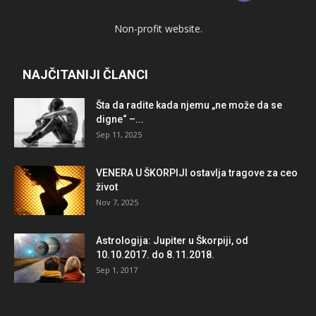
Non-profit website.
NAJČITANIJI ČLANCI
Šta da radite kada njemu „ne može da se
digne“ –...
Sep 11, 2025
VENERA U ŠKORPIJI ostavlja tragove za ceo
život
Nov 7, 2025
Astrologija: Jupiter u Škorpiji, od
10.10.2017. do 8.11.2018.
Sep 1, 2017