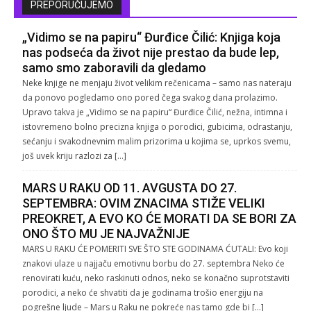
PREPORUČUJEMO
„Vidimo se na papiru“ Đurđice Čilić: Knjiga koja
nas podseća da život nije prestao da bude lep,
samo smo zaboravili da gledamo
Neke knjige ne menjaju život velikim rečenicama – samo nas nateraju
da ponovo pogledamo ono pored čega svakog dana prolazimo.
Upravo takva je „Vidimo se na papiru“ Đurđice Čilić, nežna, intimna i
istovremeno bolno precizna knjiga o porodici, gubicima, odrastanju,
sećanju i svakodnevnim malim prizorima u kojima se, uprkos svemu,
još uvek kriju razlozi za […]
MARS U RAKU OD 11. AVGUSTA DO 27.
SEPTEMBRA: OVIM ZNACIMA STIŽE VELIKI
PREOKRET, A EVO KO ĆE MORATI DA SE BORI ZA
ONO ŠTO MU JE NAJVAŽNIJE
MARS U RAKU ĆE POMERITI SVE ŠTO STE GODINAMA ĆUTALI: Evo koji
znakovi ulaze u najjaču emotivnu borbu do 27. septembra Neko će
renovirati kuću, neko raskinuti odnos, neko se konačno suprotstaviti
porodici, a neko će shvatiti da je godinama trošio energiju na
pogrešne ljude – Mars u Raku ne pokreće nas tamo gde bi […]