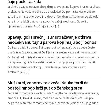
čuje posle raskida
Mislite da vas je ostavio zbog druge? Evo istine koju većina žena shvati
prekasno Najveća greška posle raskida? Da pomislite da je otišao
zato što vi niste bile dovoljno dobre. Ne, draga. Ako je umeo da ode,
vara ili bira lakši put, to ne govori o vašoj vrednosti. Govori o
njegovim izborima. Pročitajte i ovo: […]
Spavaju goli i srećniji su? Istraživanje otkriva
neočekivanu tajnu parova koji imaju bolji odnos
Goli san, bliskiji odnos: Zašto parovi koji spavaju bez odeće često
osećaju veću povezanost Da li je tajna srećne veze sakrivena ispod
čaršava? Jedno istraživanje pokazalo je zanimljivu povezanost: parovi
koji spavaju goli češće kažu da su zadovoljniji svojim odnosom. Ali
nije stvar samo u golotinji. Prava tajna je ono što ona često
simbolizuje – […]
Muškarci, zaboravite cveće! Nauka tvrdi da
postoji mnogo brži put do ženskog srca
Žene su romantičnije kada su site? Evo šta nauka otkriva o vezi hrane,
emocija i ljubavi Muškarci, možda ovo ne želite da čujete… ali pre
nego što planirate romantične izjave, proverite jedno: da li je gladna?