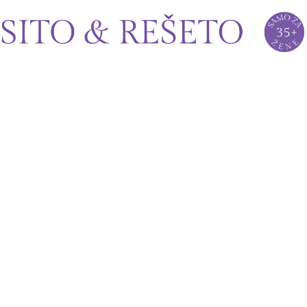
Sito&Rešeto