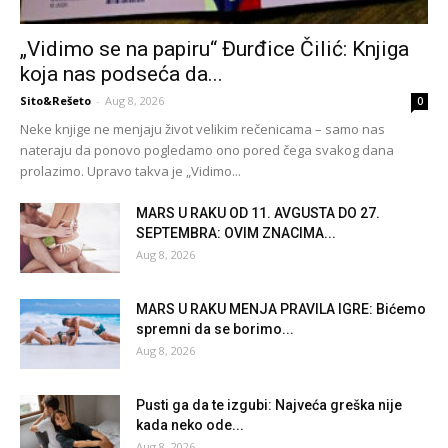
„Vidimo se na papiru“ Đurđice Čilić: Knjiga
koja nas podseća da...
Sito&Rešeto
-
Aug 8, 2026
0
Neke knjige ne menjaju život velikim rečenicama – samo nas
nateraju da ponovo pogledamo ono pored čega svakog dana
prolazimo. Upravo takva je „Vidimo...
MARS U RAKU OD 11. AVGUSTA DO 27.
SEPTEMBRA: OVIM ZNACIMA...
Aug 8, 2026
MARS U RAKU MENJA PRAVILA IGRE: Bićemo
spremni da se borimo...
Aug 8, 2026
Pusti ga da te izgubi: Najveća greška nije
kada neko ode...
Aug 8, 2026