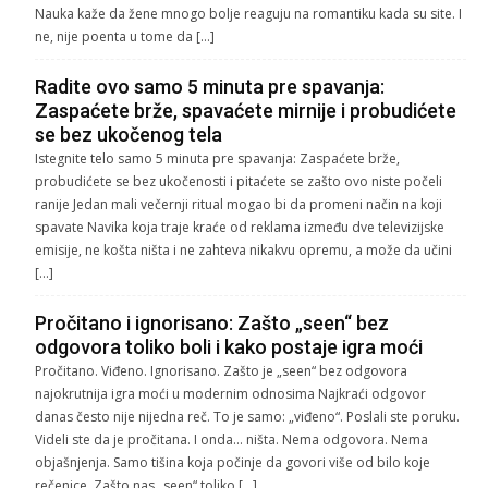
Nauka kaže da žene mnogo bolje reaguju na romantiku kada su site. I
ne, nije poenta u tome da […]
Radite ovo samo 5 minuta pre spavanja:
Zaspaćete brže, spavaćete mirnije i probudićete
se bez ukočenog tela
Istegnite telo samo 5 minuta pre spavanja: Zaspaćete brže,
probudićete se bez ukočenosti i pitaćete se zašto ovo niste počeli
ranije Jedan mali večernji ritual mogao bi da promeni način na koji
spavate Navika koja traje kraće od reklama između dve televizijske
emisije, ne košta ništa i ne zahteva nikakvu opremu, a može da učini
[…]
Pročitano i ignorisano: Zašto „seen“ bez
odgovora toliko boli i kako postaje igra moći
Pročitano. Viđeno. Ignorisano. Zašto je „seen“ bez odgovora
najokrutnija igra moći u modernim odnosima Najkraći odgovor
danas često nije nijedna reč. To je samo: „viđeno“. Poslali ste poruku.
Videli ste da je pročitana. I onda… ništa. Nema odgovora. Nema
objašnjenja. Samo tišina koja počinje da govori više od bilo koje
rečenice. Zašto nas „seen“ toliko […]