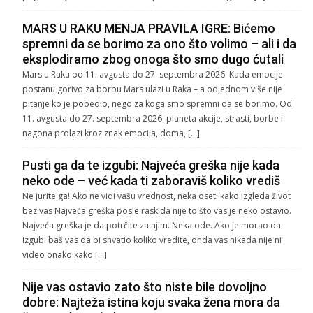
MARS U RAKU MENJA PRAVILA IGRE: Bićemo
spremni da se borimo za ono što volimo – ali i da
eksplodiramo zbog onoga što smo dugo ćutali
Mars u Raku od 11. avgusta do 27. septembra 2026: Kada emocije
postanu gorivo za borbu Mars ulazi u Raka – a odjednom više nije
pitanje ko je pobedio, nego za koga smo spremni da se borimo. Od
11. avgusta do 27. septembra 2026. planeta akcije, strasti, borbe i
nagona prolazi kroz znak emocija, doma, […]
Pusti ga da te izgubi: Najveća greška nije kada
neko ode – već kada ti zaboraviš koliko vrediš
Ne jurite ga! Ako ne vidi vašu vrednost, neka oseti kako izgleda život
bez vas Najveća greška posle raskida nije to što vas je neko ostavio.
Najveća greška je da potrčite za njim. Neka ode. Ako je morao da
izgubi baš vas da bi shvatio koliko vredite, onda vas nikada nije ni
video onako kako […]
Nije vas ostavio zato što niste bile dovoljno
dobre: Najteža istina koju svaka žena mora da