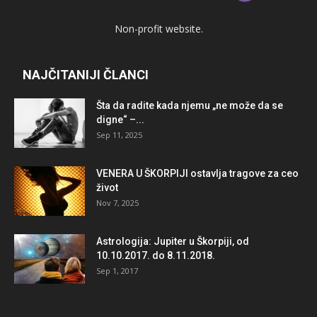
Non-profit website.
NAJČITANIJI ČLANCI
Šta da radite kada njemu „ne može da se
digne“ –...
Sep 11, 2025
VENERA U ŠKORPIJI ostavlja tragove za ceo
život
Nov 7, 2025
Astrologija: Jupiter u Škorpiji, od
10.10.2017. do 8.11.2018.
Sep 1, 2017