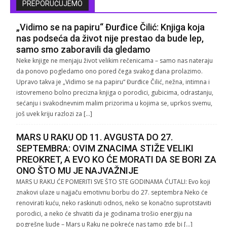
PREPORUČUJEMO
„Vidimo se na papiru“ Đurđice Čilić: Knjiga koja
nas podseća da život nije prestao da bude lep,
samo smo zaboravili da gledamo
Neke knjige ne menjaju život velikim rečenicama – samo nas nateraju
da ponovo pogledamo ono pored čega svakog dana prolazimo.
Upravo takva je „Vidimo se na papiru“ Đurđice Čilić, nežna, intimna i
istovremeno bolno precizna knjiga o porodici, gubicima, odrastanju,
sećanju i svakodnevnim malim prizorima u kojima se, uprkos svemu,
još uvek kriju razlozi za […]
MARS U RAKU OD 11. AVGUSTA DO 27.
SEPTEMBRA: OVIM ZNACIMA STIŽE VELIKI
PREOKRET, A EVO KO ĆE MORATI DA SE BORI ZA
ONO ŠTO MU JE NAJVAŽNIJE
MARS U RAKU ĆE POMERITI SVE ŠTO STE GODINAMA ĆUTALI: Evo koji
znakovi ulaze u najjaču emotivnu borbu do 27. septembra Neko će
renovirati kuću, neko raskinuti odnos, neko se konačno suprotstaviti
porodici, a neko će shvatiti da je godinama trošio energiju na
pogrešne ljude – Mars u Raku ne pokreće nas tamo gde bi […]