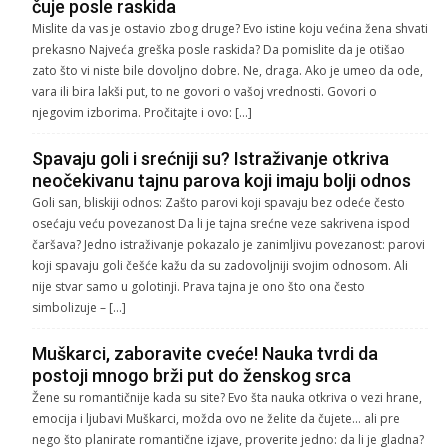
čuje posle raskida
Mislite da vas je ostavio zbog druge? Evo istine koju većina žena shvati
prekasno Najveća greška posle raskida? Da pomislite da je otišao
zato što vi niste bile dovoljno dobre. Ne, draga. Ako je umeo da ode,
vara ili bira lakši put, to ne govori o vašoj vrednosti. Govori o
njegovim izborima. Pročitajte i ovo: […]
Spavaju goli i srećniji su? Istraživanje otkriva
neočekivanu tajnu parova koji imaju bolji odnos
Goli san, bliskiji odnos: Zašto parovi koji spavaju bez odeće često
osećaju veću povezanost Da li je tajna srećne veze sakrivena ispod
čaršava? Jedno istraživanje pokazalo je zanimljivu povezanost: parovi
koji spavaju goli češće kažu da su zadovoljniji svojim odnosom. Ali
nije stvar samo u golotinji. Prava tajna je ono što ona često
simbolizuje – […]
Muškarci, zaboravite cveće! Nauka tvrdi da
postoji mnogo brži put do ženskog srca
Žene su romantičnije kada su site? Evo šta nauka otkriva o vezi hrane,
emocija i ljubavi Muškarci, možda ovo ne želite da čujete… ali pre
nego što planirate romantične izjave, proverite jedno: da li je gladna?