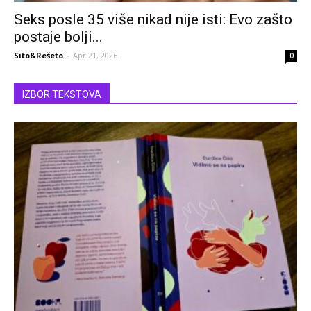
Seks posle 35 više nikad nije isti: Evo zašto
postaje bolji...
Sito&Rešeto
-
Apr 21, 2026
0
IZBOR TEKSTOVA