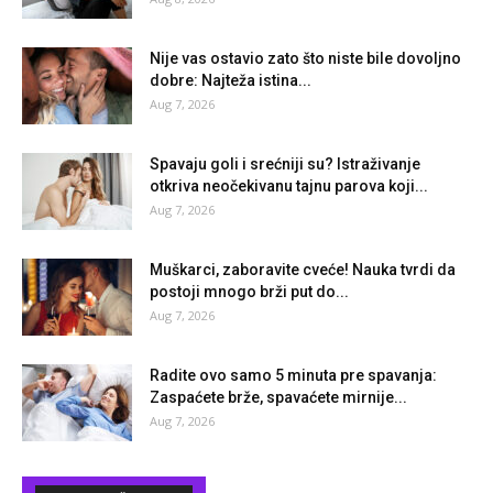
Nije vas ostavio zato što niste bile dovoljno
dobre: Najteža istina...
Aug 7, 2026
Spavaju goli i srećniji su? Istraživanje
otkriva neočekivanu tajnu parova koji...
Aug 7, 2026
Muškarci, zaboravite cveće! Nauka tvrdi da
postoji mnogo brži put do...
Aug 7, 2026
Radite ovo samo 5 minuta pre spavanja:
Zaspaćete brže, spavaćete mirnije...
Aug 7, 2026