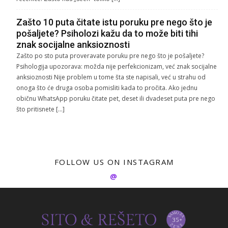
Zašto 10 puta čitate istu poruku pre nego što je
pošaljete? Psiholozi kažu da to može biti tihi
znak socijalne anksioznosti
Zašto po sto puta proveravate poruku pre nego što je pošaljete?
Psihologija upozorava: možda nije perfekcionizam, već znak socijalne
anksioznosti Nije problem u tome šta ste napisali, već u strahu od
onoga što će druga osoba pomisliti kada to pročita. Ako jednu
običnu WhatsApp poruku čitate pet, deset ili dvadeset puta pre nego
što pritisnete […]
FOLLOW US ON INSTAGRAM
@