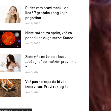
Puder vam pravi masku od
lica? 7 grešaka zbog kojih
pogrešno...
Aug 6, 2026
Niste rođeni za sprint, već za
pobedu na duge staze: Sunce...
Aug 5, 2026
Žene više ne žele da budu
„poželjne“ po muškim pravilima
–...
Aug 5, 2026
Vaš pas ne kopa da bi vas
iznervirao: Pravi razlog će...
Aug 5, 2026