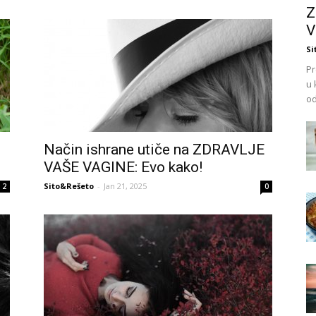
Z
V
Si
Pr
u 
od
Način ishrane utiče na ZDRAVLJE
VAŠE VAGINE: Evo kako!
Sito&Rešeto
-
Jan 21, 2025
2
0