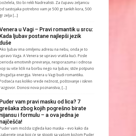
poželela, što bi rekli Nadrealisti. Za čupavu zeljanicu
od sastojaka potrebno vam je 500 gr tankih kora, 500
gr zelja […]
Venera u Vagi – Pravi romantik u srcu:
Kada ljubav postane najlepši jezik
duše
Ako ljubav ima omiljenu adresu na nebu, onda je to
upravo Vaga. A Venera se upravo vratila kući. Posle
perioda emotivnih previranja, nesporazuma i odnosa
koji su više ličili na borbu nego na ljubav, stiže potpuno
drugačija energija. Venera u Vagi budi romantiku.
Podseća nas koliko vrede nežnost, poštovanje i iskren
razgovor. Donosi nova poznanstva, […]
Puder vam pravi masku od lica? 7
grešaka zbog kojih pogrešno birate
nijansu i formulu – a ova jedna je
najčešća!
Puder vam možda izgleda kao maska – evo kako da
izaberete onaj koji će se stopiti sa vašom kožom Puder