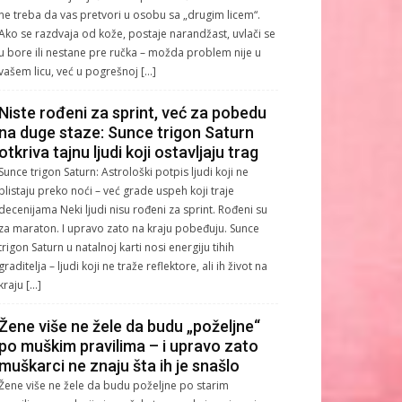
ne treba da vas pretvori u osobu sa „drugim licem“.
Ako se razdvaja od kože, postaje narandžast, uvlači se
u bore ili nestane pre ručka – možda problem nije u
vašem licu, već u pogrešnoj […]
Niste rođeni za sprint, već za pobedu
na duge staze: Sunce trigon Saturn
otkriva tajnu ljudi koji ostavljaju trag
Sunce trigon Saturn: Astrološki potpis ljudi koji ne
blistaju preko noći – već grade uspeh koji traje
decenijama Neki ljudi nisu rođeni za sprint. Rođeni su
za maraton. I upravo zato na kraju pobeđuju. Sunce
trigon Saturn u natalnoj karti nosi energiju tihih
graditelja – ljudi koji ne traže reflektore, ali ih život na
kraju […]
Žene više ne žele da budu „poželjne“
po muškim pravilima – i upravo zato
muškarci ne znaju šta ih je snašlo
Žene više ne žele da budu poželjne po starim