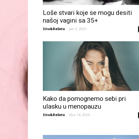
Loše stvari koje se mogu desiti
našoj vagini sa 35+
Sito&Rešeto
-
Jan 3, 2025
Kako da pomognemo sebi pri
ulasku u menopauzu
Sito&Rešeto
-
Nov 14, 2024