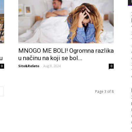
MNOGO ME BOLI! Ogromna razlika
u
u načinu na koji se bol...
Sito&Rešeto
-
Aug 8, 2024
0
0
Page 3 of 8