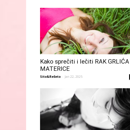
Kako sprečiti i lečiti RAK GRLIĆA
MATERICE
Sito&Rešeto
-
Jan 22, 2025