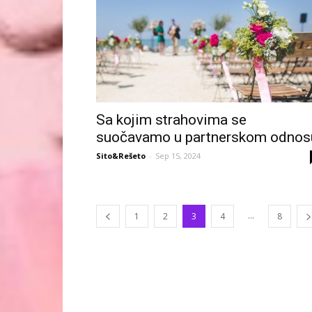
Sa kojim strahovima se
suočavamo u partnerskom odnos
Sito&Rešeto
-
Sep 15, 2024
...
1
2
3
4
8