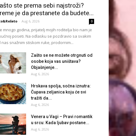
ašto ste prema sebi najstroži?
reme je da prestanete da budete...
to&Rešeto
-
Aug 6, 2026
0
e mnogo godina, prijatelj mojih roditelja bio nam je
kućnoj poseti. Na odlasku se pozdravio sa svakim
 nas snažnim stiskom ruke, prodornim...
Zašto se ne možete otrgnuti od
osobe koja vas uništava?
Objašnjenje...
Aug 6, 2026
Hrskava spolja, sočna iznutra:
Čupava zeljanica koju će svi
tražiti da...
Aug 6, 2026
Venera u Vagi – Pravi romantik
u srcu: Kada ljubav postane...
Aug 6, 2026