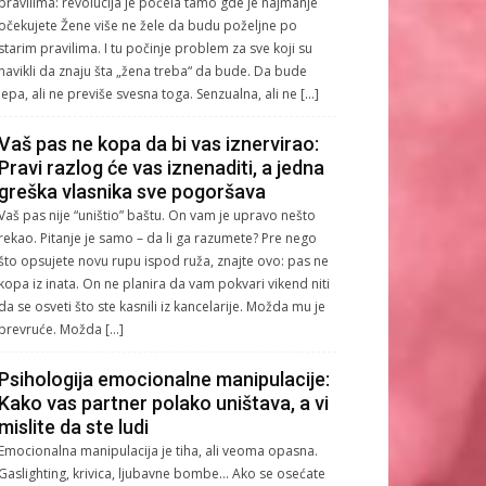
pravilima: revolucija je počela tamo gde je najmanje
očekujete Žene više ne žele da budu poželjne po
starim pravilima. I tu počinje problem za sve koji su
navikli da znaju šta „žena treba“ da bude. Da bude
lepa, ali ne previše svesna toga. Senzualna, ali ne […]
Vaš pas ne kopa da bi vas iznervirao:
Pravi razlog će vas iznenaditi, a jedna
greška vlasnika sve pogoršava
Vaš pas nije “uništio” baštu. On vam je upravo nešto
rekao. Pitanje je samo – da li ga razumete? Pre nego
što opsujete novu rupu ispod ruža, znajte ovo: pas ne
kopa iz inata. On ne planira da vam pokvari vikend niti
da se osveti što ste kasnili iz kancelarije. Možda mu je
prevruće. Možda […]
Psihologija emocionalne manipulacije:
Kako vas partner polako uništava, a vi
mislite da ste ludi
Emocionalna manipulacija je tiha, ali veoma opasna.
Gaslighting, krivica, ljubavne bombe… Ako se osećate