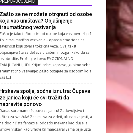
PREPORUČUJEMO
Zašto se ne možete otrgnuti od osobe
koja vas uništava? Objašnjenje
traumatičnog vezivanja
Zašto je tako teško otići od osobe koja vas povređuje?
To je traumatično vezivanje – opasna emocionalna
zavisnost koju stvara toksična veza. Ovaj tekst
objašnjava šta se dešava u vašem mozgu i kako da se
oslobodite. Pročitajte i ovo: EMOCIONALNO
ZAKLJUČANI LJUDI: Krijući sebe, zapravo, gubimo sebe
Traumatično vezivanje: Zašto ostajete sa osobom koja
vas […]
Hrskava spolja, sočna iznutra: Čupava
zeljanica koju će svi tražiti da
napravite ponovo
Danas spremamo čupavu zeljanicu! Zadovoljstvo i
užitak za sva čula! Zanimljiva za videti, ukusna za jesti, a
na dodir čista fantazija, odozdo mekana kao duša, a
vrhovi hrskavi kao vrhovi Kilimandžara! Sama bi je usta