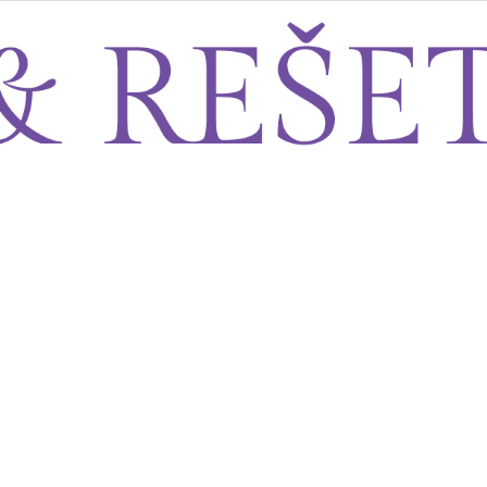
Sito&Rešeto