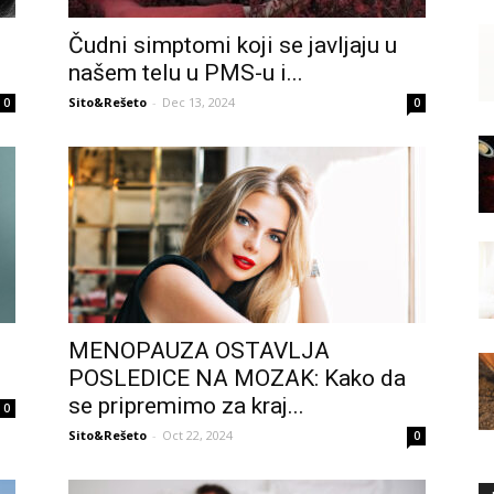
Čudni simptomi koji se javljaju u
našem telu u PMS-u i...
Sito&Rešeto
-
Dec 13, 2024
0
0
MENOPAUZA OSTAVLJA
POSLEDICE NA MOZAK: Kako da
se pripremimo za kraj...
0
Sito&Rešeto
-
Oct 22, 2024
0