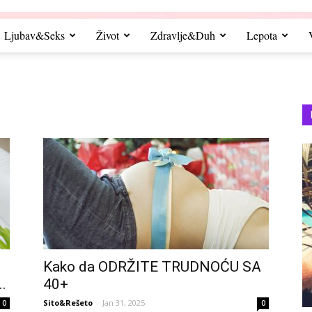
Ljubav&Seks
Život
Zdravlje&Duh
Lepota
Kako da ODRŽITE TRUDNOĆU SA
..
40+
Sito&Rešeto
-
Jan 31, 2025
0
0