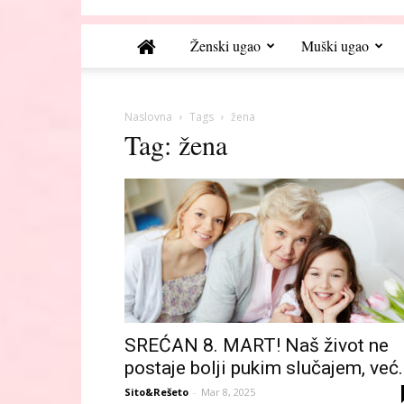
Ženski ugao
Muški ugao
Naslovna
Tags
žena
Tag: žena
SREĆAN 8. MART! Naš život ne
postaje bolji pukim slučajem, već.
Sito&Rešeto
-
Mar 8, 2025