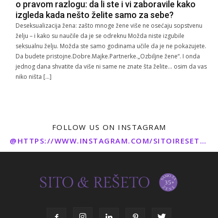
o pravom razlogu: da li ste i vi zaboravile kako
izgleda kada nešto želite samo za sebe?
Deseksualizacija žena: zašto mnoge žene više ne osećaju sopstvenu
želju – i kako su naučile da je se odreknu Možda niste izgubile
seksualnu želju. Možda ste samo godinama učile da je ne pokazujete.
Da budete pristojne.Dobre.Majke.Partnerke.„Ozbiljne žene“. I onda
jednog dana shvatite da više ni same ne znate šta želite… osim da vas
niko ništa […]
FOLLOW US ON INSTAGRAM
@HTTPS://WWW.INSTAGRAM.COM/SITOIRESETO/