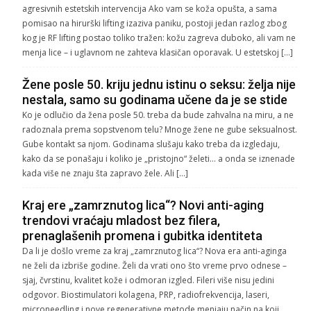
agresivnih estetskih intervencija Ako vam se koža opušta, a sama
pomisao na hirurški lifting izaziva paniku, postoji jedan razlog zbog
kog je RF lifting postao toliko tražen: kožu zagreva duboko, ali vam ne
menja lice – i uglavnom ne zahteva klasičan oporavak. U estetskoj […]
Žene posle 50. kriju jednu istinu o seksu: želja nije
nestala, samo su godinama učene da je se stide
Ko je odlučio da žena posle 50. treba da bude zahvalna na miru, a ne
radoznala prema sopstvenom telu? Mnoge žene ne gube seksualnost.
Gube kontakt sa njom. Godinama slušaju kako treba da izgledaju,
kako da se ponašaju i koliko je „pristojno“ želeti… a onda se iznenade
kada više ne znaju šta zapravo žele. Ali […]
Kraj ere „zamrznutog lica“? Novi anti-aging
trendovi vraćaju mladost bez filera,
prenaglašenih promena i gubitka identiteta
Da li je došlo vreme za kraj „zamrznutog lica“? Nova era anti-aginga
ne želi da izbriše godine. Želi da vrati ono što vreme prvo odnese –
sjaj, čvrstinu, kvalitet kože i odmoran izgled. Fileri više nisu jedini
odgovor. Biostimulatori kolagena, PRP, radiofrekvencija, laseri,
microneedling i nove regenerativne metode menjaju način na koji