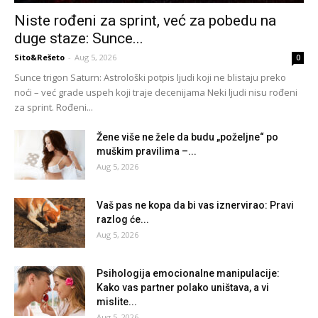
Niste rođeni za sprint, već za pobedu na
duge staze: Sunce...
Sito&Rešeto
-
Aug 5, 2026
0
Sunce trigon Saturn: Astrološki potpis ljudi koji ne blistaju preko
noći – već grade uspeh koji traje decenijama Neki ljudi nisu rođeni
za sprint. Rođeni...
Žene više ne žele da budu „poželjne“ po
muškim pravilima –...
Aug 5, 2026
Vaš pas ne kopa da bi vas iznervirao: Pravi
razlog će...
Aug 5, 2026
Psihologija emocionalne manipulacije:
Kako vas partner polako uništava, a vi
mislite...
Aug 5, 2026