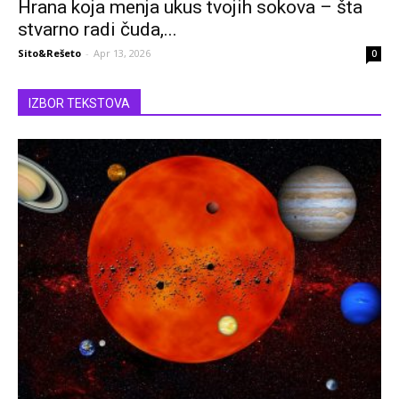
Hrana koja menja ukus tvojih sokova – šta
stvarno radi čuda,...
Sito&Rešeto
-
Apr 13, 2026
0
IZBOR TEKSTOVA