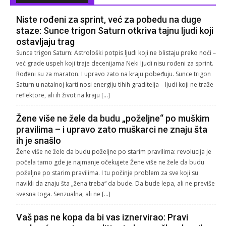
Niste rođeni za sprint, već za pobedu na duge
staze: Sunce trigon Saturn otkriva tajnu ljudi koji
ostavljaju trag
Sunce trigon Saturn: Astrološki potpis ljudi koji ne blistaju preko noći –
već grade uspeh koji traje decenijama Neki ljudi nisu rođeni za sprint.
Rođeni su za maraton. I upravo zato na kraju pobeđuju. Sunce trigon
Saturn u natalnoj karti nosi energiju tihih graditelja – ljudi koji ne traže
reflektore, ali ih život na kraju […]
Žene više ne žele da budu „poželjne“ po muškim
pravilima – i upravo zato muškarci ne znaju šta
ih je snašlo
Žene više ne žele da budu poželjne po starim pravilima: revolucija je
počela tamo gde je najmanje očekujete Žene više ne žele da budu
poželjne po starim pravilima. I tu počinje problem za sve koji su
navikli da znaju šta „žena treba“ da bude. Da bude lepa, ali ne previše
svesna toga. Senzualna, ali ne […]
Vaš pas ne kopa da bi vas iznervirao: Pravi