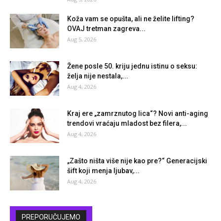
Koža vam se opušta, ali ne želite lifting?
OVAJ tretman zagreva...
Aug 5, 2026
Žene posle 50. kriju jednu istinu o seksu:
želja nije nestala,...
Aug 4, 2026
Kraj ere „zamrznutog lica“? Novi anti-aging
trendovi vraćaju mladost bez filera,...
Aug 4, 2026
„Zašto ništa više nije kao pre?“ Generacijski
šift koji menja ljubav,...
Aug 4, 2026
PREPORUČUJEMO