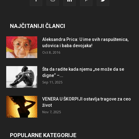
NAJČITANIJI ČLANCI
Aleksandra Prica: U ime svih raspuštenica,
udovica i baba devojaka!
Oct 8, 2016
Šta da radite kada njemu „ne može da se
digne“ –...
Sep 11, 2025
VENERA U ŠKORPIJI ostavlja tragove za ceo
život
Nov 7, 2025
POPULARNE KATEGORIJE