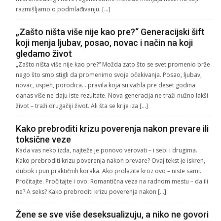
razmišljamo o podmlađivanju. […]
„Zašto ništa više nije kao pre?“ Generacijski šift
koji menja ljubav, posao, novac i način na koji
gledamo život
„Zašto ništa više nije kao pre?“ Možda zato što se svet promenio brže
nego što smo stigli da promenimo svoja očekivanja. Posao, ljubav,
novac, uspeh, porodica… pravila koja su važila pre deset godina
danas više ne daju iste rezultate. Nova generacija ne traži nužno lakši
život – traži drugačiji život. Ali šta se krije iza […]
Kako prebroditi krizu poverenja nakon prevare ili
toksične veze
Kada vas neko izda, najteže je ponovo verovati – i sebi i drugima.
Kako prebroditi krizu poverenja nakon prevare? Ovaj tekst je iskren,
dubok i pun praktičnih koraka. Ako prolazite kroz ovo – niste sami.
Pročitajte. Pročitajte i ovo: Romantična veza na radnom mestu – da ili
ne? A seks? Kako prebroditi krizu poverenja nakon […]
Žene se sve više deseksualizuju, a niko ne govori