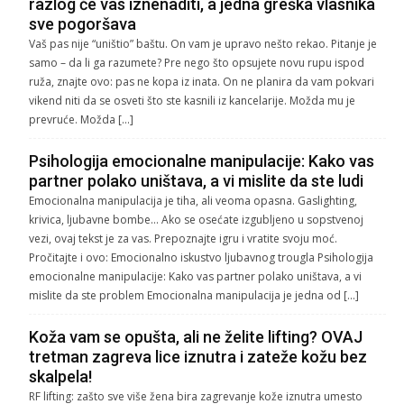
razlog će vas iznenaditi, a jedna greška vlasnika
sve pogoršava
Vaš pas nije “uništio” baštu. On vam je upravo nešto rekao. Pitanje je
samo – da li ga razumete? Pre nego što opsujete novu rupu ispod
ruža, znajte ovo: pas ne kopa iz inata. On ne planira da vam pokvari
vikend niti da se osveti što ste kasnili iz kancelarije. Možda mu je
prevruće. Možda […]
Psihologija emocionalne manipulacije: Kako vas
partner polako uništava, a vi mislite da ste ludi
Emocionalna manipulacija je tiha, ali veoma opasna. Gaslighting,
krivica, ljubavne bombe… Ako se osećate izgubljeno u sopstvenoj
vezi, ovaj tekst je za vas. Prepoznajte igru i vratite svoju moć.
Pročitajte i ovo: Emocionalno iskustvo ljubavnog trougla Psihologija
emocionalne manipulacije: Kako vas partner polako uništava, a vi
mislite da ste problem Emocionalna manipulacija je jedna od […]
Koža vam se opušta, ali ne želite lifting? OVAJ
tretman zagreva lice iznutra i zateže kožu bez
skalpela!
RF lifting: zašto sve više žena bira zagrevanje kože iznutra umesto