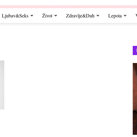
Ljubav&Seks
Život
Zdravlje&Duh
Lepota