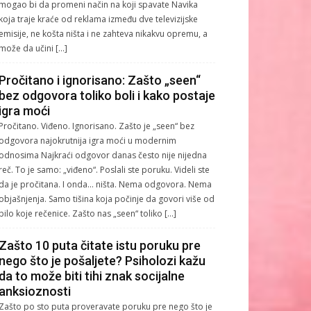
mogao bi da promeni način na koji spavate Navika
koja traje kraće od reklama između dve televizijske
emisije, ne košta ništa i ne zahteva nikakvu opremu, a
može da učini […]
Pročitano i ignorisano: Zašto „seen“
bez odgovora toliko boli i kako postaje
igra moći
Pročitano. Viđeno. Ignorisano. Zašto je „seen“ bez
odgovora najokrutnija igra moći u modernim
odnosima Najkraći odgovor danas često nije nijedna
reč. To je samo: „viđeno“. Poslali ste poruku. Videli ste
da je pročitana. I onda… ništa. Nema odgovora. Nema
objašnjenja. Samo tišina koja počinje da govori više od
bilo koje rečenice. Zašto nas „seen“ toliko […]
Zašto 10 puta čitate istu poruku pre
nego što je pošaljete? Psiholozi kažu
da to može biti tihi znak socijalne
anksioznosti
Zašto po sto puta proveravate poruku pre nego što je