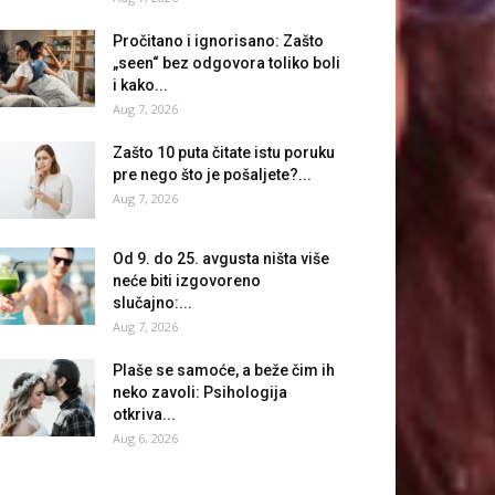
Pročitano i ignorisano: Zašto
„seen“ bez odgovora toliko boli
i kako...
Aug 7, 2026
Zašto 10 puta čitate istu poruku
pre nego što je pošaljete?...
Aug 7, 2026
Od 9. do 25. avgusta ništa više
neće biti izgovoreno
slučajno:...
Aug 7, 2026
Plaše se samoće, a beže čim ih
neko zavoli: Psihologija
otkriva...
Aug 6, 2026