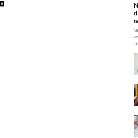
0
N
d
Si
Mi
ve
ra