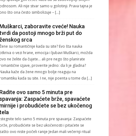
odnosom. Ali nije stvar samo u golotinji. Prava tajna je
ono što ona često simbolizuje – […]
Muškarci, zaboravite cveće! Nauka
tvrdi da postoji mnogo brži put do
ženskog srca
Žene su romantičnije kada su site? Evo šta nauka
otkriva o vezi hrane, emocija i ljubavi Muškarci, možda
ovo ne želite da čujete… ali pre nego što planirate
romantične izjave, proverite jedno: da li je gladna?
Nauka kaže da žene mnogo bolje reaguju na
romantiku kada su site. I ne, nije poenta u tome da […]
Radite ovo samo 5 minuta pre
spavanja: Zaspaćete brže, spavaćete
mirnije i probudićete se bez ukočenog
tela
Istegnite telo samo 5 minuta pre spavanja: Zaspaćete
brže, probudićete se bez ukočenosti i pitaćete se
zašto ovo niste počeli ranije Jedan mali večernji ritual