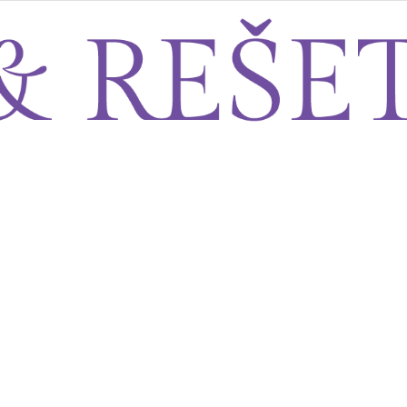
Sito&Rešeto