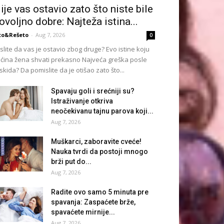
ije vas ostavio zato što niste bile
ovoljno dobre: Najteža istina...
to&Rešeto
-
Aug 7, 2026
0
slite da vas je ostavio zbog druge? Evo istine koju
ćina žena shvati prekasno Najveća greška posle
skida? Da pomislite da je otišao zato što...
Spavaju goli i srećniji su?
Istraživanje otkriva
neočekivanu tajnu parova koji...
Aug 7, 2026
Muškarci, zaboravite cveće!
Nauka tvrdi da postoji mnogo
brži put do...
Aug 7, 2026
Radite ovo samo 5 minuta pre
spavanja: Zaspaćete brže,
spavaćete mirnije...
Aug 7, 2026