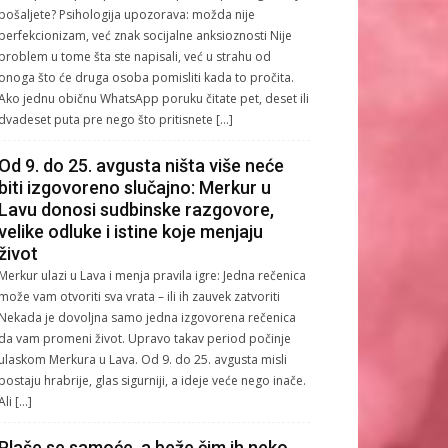
pošaljete? Psihologija upozorava: možda nije
perfekcionizam, već znak socijalne anksioznosti Nije
problem u tome šta ste napisali, već u strahu od
onoga što će druga osoba pomisliti kada to pročita.
Ako jednu običnu WhatsApp poruku čitate pet, deset ili
dvadeset puta pre nego što pritisnete […]
Od 9. do 25. avgusta ništa više neće
biti izgovoreno slučajno: Merkur u
Lavu donosi sudbinske razgovore,
velike odluke i istine koje menjaju
život
Merkur ulazi u Lava i menja pravila igre: Jedna rečenica
može vam otvoriti sva vrata – ili ih zauvek zatvoriti
Nekada je dovoljna samo jedna izgovorena rečenica
da vam promeni život. Upravo takav period počinje
ulaskom Merkura u Lava. Od 9. do 25. avgusta misli
postaju hrabrije, glas sigurniji, a ideje veće nego inače.
Ali […]
Plaše se samoće, a beže čim ih neko