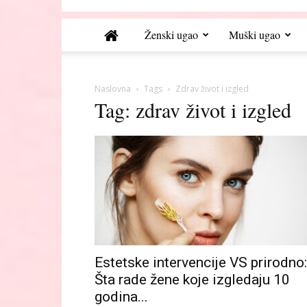
Ženski ugao
Muški ugao
Naslovna
Tags
Zdrav život i izgled
Tag: zdrav život i izgled
Estetske intervencije VS prirodno:
Šta rade žene koje izgledaju 10
godina...