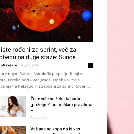
iste rođeni za sprint, već za
obedu na duge staze: Sunce...
to&Rešeto
-
Aug 5, 2026
0
nce trigon Saturn: Astrološki potpis ljudi koji ne
istaju preko noći – već grade uspeh koji traje
cenijama Neki ljudi nisu rođeni za sprint. Rođeni...
Žene više ne žele da budu
„poželjne“ po muškim pravilima
–...
Aug 5, 2026
Vaš pas ne kopa da bi vas