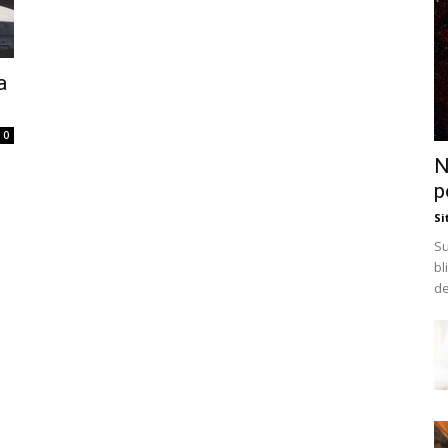
a
0
N
p
Si
Su
bl
de