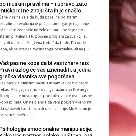
po muškim pravilima – i upravo zato
muškarci ne znaju šta ih je snašlo
Žene više ne žele da budu poželjne po starim
pravilima: revolucija je počela tamo gde je najmanje
očekujete Žene više ne žele da budu poželjne po
starim pravilima. I tu počinje problem za sve koji su
navikli da znaju šta „žena treba“ da bude. Da bude
lepa, ali ne previše svesna toga. Senzualna, ali ne […]
Vaš pas ne kopa da bi vas iznervirao:
Pravi razlog će vas iznenaditi, a jedna
greška vlasnika sve pogoršava
Vaš pas nije “uništio” baštu. On vam je upravo nešto
rekao. Pitanje je samo – da li ga razumete? Pre nego
što opsujete novu rupu ispod ruža, znajte ovo: pas ne
kopa iz inata. On ne planira da vam pokvari vikend niti
da se osveti što ste kasnili iz kancelarije. Možda mu je
prevruće. Možda […]
Psihologija emocionalne manipulacije:
Kako vas partner polako uništava, a vi