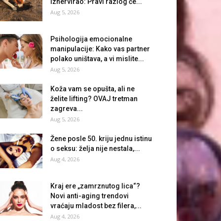
iznervirao: Pravi razlog će...
Aug 5, 2026
Psihologija emocionalne
manipulacije: Kako vas partner
polako uništava, a vi mislite...
Aug 5, 2026
Koža vam se opušta, ali ne
želite lifting? OVAJ tretman
zagreva...
Aug 5, 2026
Žene posle 50. kriju jednu istinu
o seksu: želja nije nestala,...
Aug 4, 2026
Kraj ere „zamrznutog lica“?
Novi anti-aging trendovi
vraćaju mladost bez filera,...
Aug 4, 2026