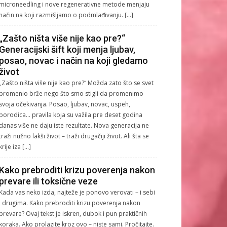
microneedling i nove regenerativne metode menjaju
način na koji razmišljamo o podmlađivanju. […]
„Zašto ništa više nije kao pre?“
Generacijski šift koji menja ljubav,
posao, novac i način na koji gledamo
život
„Zašto ništa više nije kao pre?“ Možda zato što se svet
promenio brže nego što smo stigli da promenimo
svoja očekivanja. Posao, ljubav, novac, uspeh,
porodica… pravila koja su važila pre deset godina
danas više ne daju iste rezultate. Nova generacija ne
traži nužno lakši život – traži drugačiji život. Ali šta se
krije iza […]
Kako prebroditi krizu poverenja nakon
prevare ili toksične veze
Kada vas neko izda, najteže je ponovo verovati – i sebi
i drugima. Kako prebroditi krizu poverenja nakon
prevare? Ovaj tekst je iskren, dubok i pun praktičnih
koraka. Ako prolazite kroz ovo – niste sami. Pročitajte.