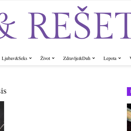
Ljubav&Seks
Život
Zdravlje&Duh
Lepota
Sito&Rešeto
is