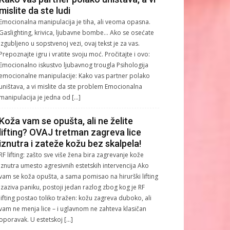
mislite da ste ludi
Emocionalna manipulacija je tiha, ali veoma opasna.
Gaslighting, krivica, ljubavne bombe… Ako se osećate
izgubljeno u sopstvenoj vezi, ovaj tekst je za vas.
Prepoznajte igru i vratite svoju moć. Pročitajte i ovo:
Emocionalno iskustvo ljubavnog trougla Psihologija
emocionalne manipulacije: Kako vas partner polako
uništava, a vi mislite da ste problem Emocionalna
manipulacija je jedna od […]
Koža vam se opušta, ali ne želite
lifting? OVAJ tretman zagreva lice
iznutra i zateže kožu bez skalpela!
RF lifting: zašto sve više žena bira zagrevanje kože
iznutra umesto agresivnih estetskih intervencija Ako
vam se koža opušta, a sama pomisao na hirurški lifting
izaziva paniku, postoji jedan razlog zbog kog je RF
lifting postao toliko tražen: kožu zagreva duboko, ali
vam ne menja lice – i uglavnom ne zahteva klasičan
oporavak. U estetskoj […]