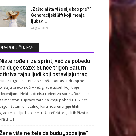
„Zašto ništa više nije kao pre?“
Generacijski šift koji menja
ljubav,...
Aug 4, 2026
PREPORUČUJEMO
Niste rođeni za sprint, već za pobedu
na duge staze: Sunce trigon Saturn
otkriva tajnu ljudi koji ostavljaju trag
Sunce trigon Saturn: Astrološki potpis ljudi koji ne
blistaju preko noći – već grade uspeh koji traje
decenijama Neki ljudi nisu rođeni za sprint. Rođeni su
za maraton. I upravo zato na kraju pobeđuju. Sunce
trigon Saturn u natalnoj karti nosi energiju tihih
graditelja – ljudi koji ne traže reflektore, ali ih život na
kraju […]
Žene više ne žele da budu „poželjne“