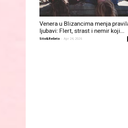
Venera u Blizancima menja pravil
ljubavi: Flert, strast i nemir koji...
Sito&Rešeto
-
Apr 24, 2026