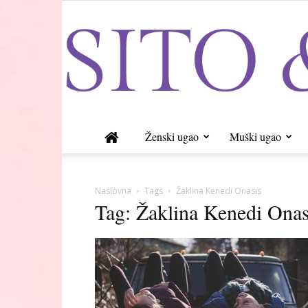
Ženski ugao
Muški ugao
Naslovna
Tags
Žaklina Kenedi Onasis
Tag: Žaklina Kenedi Onas