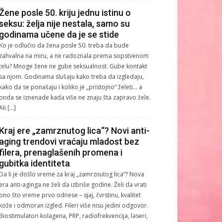
Žene posle 50. kriju jednu istinu o
seksu: želja nije nestala, samo su
godinama učene da je se stide
Ko je odlučio da žena posle 50. treba da bude
zahvalna na miru, a ne radoznala prema sopstvenom
telu? Mnoge žene ne gube seksualnost. Gube kontakt
sa njom. Godinama slušaju kako treba da izgledaju,
kako da se ponašaju i koliko je „pristojno“ želeti… a
onda se iznenade kada više ne znaju šta zapravo žele.
Ali […]
Kraj ere „zamrznutog lica“? Novi anti-
aging trendovi vraćaju mladost bez
filera, prenaglašenih promena i
gubitka identiteta
Da li je došlo vreme za kraj „zamrznutog lica“? Nova
era anti-aginga ne želi da izbriše godine. Želi da vrati
ono što vreme prvo odnese – sjaj, čvrstinu, kvalitet
kože i odmoran izgled. Fileri više nisu jedini odgovor.
Biostimulatori kolagena, PRP, radiofrekvencija, laseri,