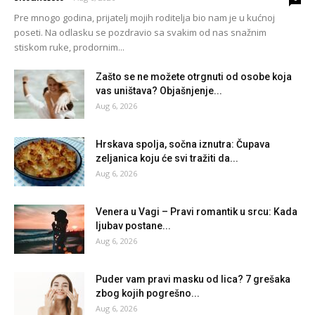
Pre mnogo godina, prijatelj mojih roditelja bio nam je u kućnoj
poseti. Na odlasku se pozdravio sa svakim od nas snažnim
stiskom ruke, prodornim...
Zašto se ne možete otrgnuti od osobe koja
vas uništava? Objašnjenje...
Aug 6, 2026
Hrskava spolja, sočna iznutra: Čupava
zeljanica koju će svi tražiti da...
Aug 6, 2026
Venera u Vagi – Pravi romantik u srcu: Kada
ljubav postane...
Aug 6, 2026
Puder vam pravi masku od lica? 7 grešaka
zbog kojih pogrešno...
Aug 6, 2026