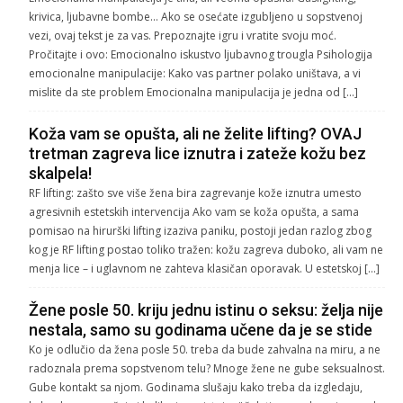
krivica, ljubavne bombe… Ako se osećate izgubljeno u sopstvenoj
vezi, ovaj tekst je za vas. Prepoznajte igru i vratite svoju moć.
Pročitajte i ovo: Emocionalno iskustvo ljubavnog trougla Psihologija
emocionalne manipulacije: Kako vas partner polako uništava, a vi
mislite da ste problem Emocionalna manipulacija je jedna od […]
Koža vam se opušta, ali ne želite lifting? OVAJ
tretman zagreva lice iznutra i zateže kožu bez
skalpela!
RF lifting: zašto sve više žena bira zagrevanje kože iznutra umesto
agresivnih estetskih intervencija Ako vam se koža opušta, a sama
pomisao na hirurški lifting izaziva paniku, postoji jedan razlog zbog
kog je RF lifting postao toliko tražen: kožu zagreva duboko, ali vam ne
menja lice – i uglavnom ne zahteva klasičan oporavak. U estetskoj […]
Žene posle 50. kriju jednu istinu o seksu: želja nije
nestala, samo su godinama učene da je se stide
Ko je odlučio da žena posle 50. treba da bude zahvalna na miru, a ne
radoznala prema sopstvenom telu? Mnoge žene ne gube seksualnost.
Gube kontakt sa njom. Godinama slušaju kako treba da izgledaju,