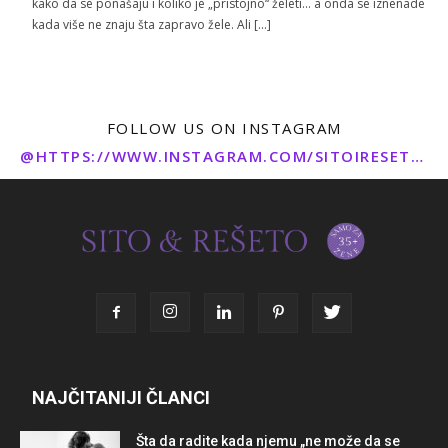
kako da se ponašaju i koliko je „pristojno“ želeti… a onda se iznenade
kada više ne znaju šta zapravo žele. Ali […]
FOLLOW US ON INSTAGRAM
@HTTPS://WWW.INSTAGRAM.COM/SITOIRESETO/
NAJČITANIJI ČLANCI
Šta da radite kada njemu „ne može da se