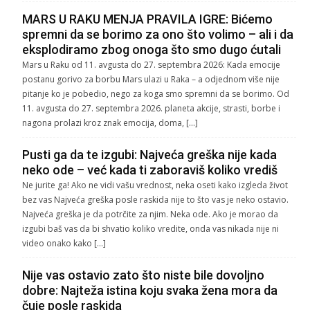
MARS U RAKU MENJA PRAVILA IGRE: Bićemo
spremni da se borimo za ono što volimo – ali i da
eksplodiramo zbog onoga što smo dugo ćutali
Mars u Raku od 11. avgusta do 27. septembra 2026: Kada emocije
postanu gorivo za borbu Mars ulazi u Raka – a odjednom više nije
pitanje ko je pobedio, nego za koga smo spremni da se borimo. Od
11. avgusta do 27. septembra 2026. planeta akcije, strasti, borbe i
nagona prolazi kroz znak emocija, doma, […]
Pusti ga da te izgubi: Najveća greška nije kada
neko ode – već kada ti zaboraviš koliko vrediš
Ne jurite ga! Ako ne vidi vašu vrednost, neka oseti kako izgleda život
bez vas Najveća greška posle raskida nije to što vas je neko ostavio.
Najveća greška je da potrčite za njim. Neka ode. Ako je morao da
izgubi baš vas da bi shvatio koliko vredite, onda vas nikada nije ni
video onako kako […]
Nije vas ostavio zato što niste bile dovoljno
dobre: Najteža istina koju svaka žena mora da
čuje posle raskida