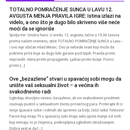
TOTALNO POMRAČENJE SUNCA U LAVU 12.
AVGUSTA MENJA PRAVILA IGRE: Istina izlazi na
videlo, a ono što je dugo bilo skriveno više neće
moći da se ignoriše
Spolja mir. Iznutra haos. U sredu, 12. avgusta, tačno u 19.36 časova
prema našem vremenu, stiže TOTALNO POMRAČENJE SUNCA u Lavu –
i ovo nije običan mlad Mesec. Ovo je nebeski reset koji može da
pokrene priče koje su dugo bile gurane pod tepih. Pravda protiv
nepravde. Istina protiv propagande. Ljubav protiv iluzije. Ponos
protiv […]
Ove „bezazlene“ stvari u spavaćoj sobi mogu da
unište vaš seksualni život – a većina ih
svakodnevno radi
Izgledaju dovoljno nevino, bezazleno, ali ovi svakodnevni predmeti
izazivaju pustoš u seksualnom životu prosečnog para. Proterajte ih iz
svoje spavaće sobe i odmah ste spremni za bolji, češći seks! Televizor
Parovi koji imaju TV u spavaćoj sobi imaju seks upola manje od onih
koji nemaju: to je činjenica, potkrepljena uglednim istraživanjem.
Dobra vest je da […]