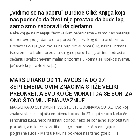
„Vidimo se na papiru“ Đurđice Čilić: Knjiga koja
nas podseća da život nije prestao da bude lep,
samo smo zaboravili da gledamo
Neke knjige ne menjaju život velikim rečenicama – samo nas nateraju
da ponovo pogledamo ono pored čega svakog dana prolazimo.
Upravo takva je „Vidimo se na papiru“ Đurđice Čilić, nežna, intimna i
istovremeno bolno precizna knjiga o porodici, gubicima, odrastanju,
sećanju i svakodnevnim malim prizorima u kojima se, uprkos svemu,
još uvek kriju razlozi za […]
MARS U RAKU OD 11. AVGUSTA DO 27.
SEPTEMBRA: OVIM ZNACIMA STIŽE VELIKI
PREOKRET, A EVO KO ĆE MORATI DA SE BORI ZA
ONO ŠTO MU JE NAJVAŽNIJE
MARS U RAKU ĆE POMERITI SVE ŠTO STE GODINAMA ĆUTALI: Evo koji
znakovi ulaze u najjaču emotivnu borbu do 27. septembra Neko će
renovirati kuću, neko raskinuti odnos, neko se konačno suprotstaviti
porodici, a neko će shvatiti da je godinama trošio energiju na
pogrešne ljude – Mars u Raku ne pokreće nas tamo gde bi […]