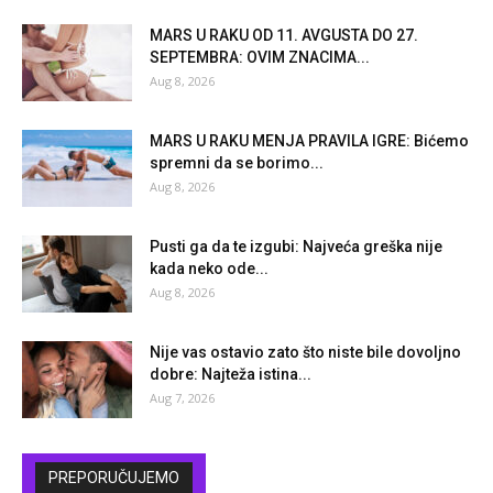
MARS U RAKU OD 11. AVGUSTA DO 27.
SEPTEMBRA: OVIM ZNACIMA...
Aug 8, 2026
MARS U RAKU MENJA PRAVILA IGRE: Bićemo
spremni da se borimo...
Aug 8, 2026
Pusti ga da te izgubi: Najveća greška nije
kada neko ode...
Aug 8, 2026
Nije vas ostavio zato što niste bile dovoljno
dobre: Najteža istina...
Aug 7, 2026
PREPORUČUJEMO