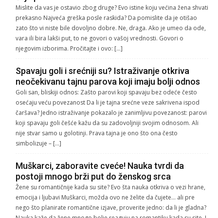
Mislite da vas je ostavio zbog druge? Evo istine koju većina žena shvati
prekasno Najveća greška posle raskida? Da pomislite da je otišao
zato što vi niste bile dovoljno dobre. Ne, draga. Ako je umeo da ode,
vara ili bira lakši put, to ne govori o vašoj vrednosti. Govori o
njegovim izborima. Pročitajte i ovo: […]
Spavaju goli i srećniji su? Istraživanje otkriva
neočekivanu tajnu parova koji imaju bolji odnos
Goli san, bliskiji odnos: Zašto parovi koji spavaju bez odeće često
osećaju veću povezanost Da li je tajna srećne veze sakrivena ispod
čaršava? Jedno istraživanje pokazalo je zanimljivu povezanost: parovi
koji spavaju goli češće kažu da su zadovoljniji svojim odnosom. Ali
nije stvar samo u golotinji. Prava tajna je ono što ona često
simbolizuje – […]
Muškarci, zaboravite cveće! Nauka tvrdi da
postoji mnogo brži put do ženskog srca
Žene su romantičnije kada su site? Evo šta nauka otkriva o vezi hrane,
emocija i ljubavi Muškarci, možda ovo ne želite da čujete… ali pre
nego što planirate romantične izjave, proverite jedno: da li je gladna?
Nauka kaže da žene mnogo bolje reaguju na romantiku kada su site. I