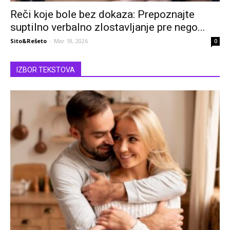
Reči koje bole bez dokaza: Prepoznajte
suptilno verbalno zlostavljanje pre nego...
Sito&Rešeto
-
Mar 18, 2026
0
IZBOR TEKSTOVA