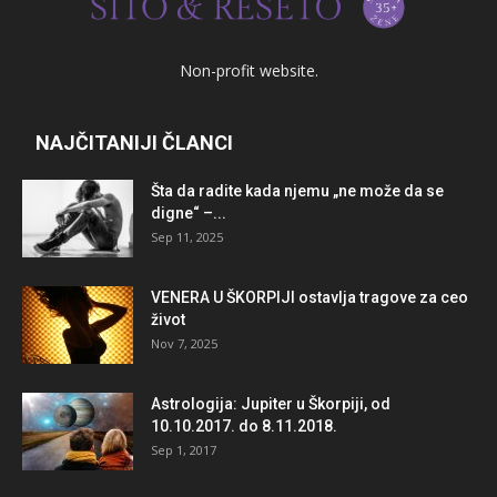
Non-profit website.
NAJČITANIJI ČLANCI
Šta da radite kada njemu „ne može da se
digne“ –...
Sep 11, 2025
VENERA U ŠKORPIJI ostavlja tragove za ceo
život
Nov 7, 2025
Astrologija: Jupiter u Škorpiji, od
10.10.2017. do 8.11.2018.
Sep 1, 2017