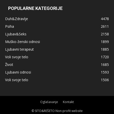
POPULARNE KATEGORIJE
Duh&Zdravlje
4478
Psiha
2611
Ljubav&Seks
2158
Muško-ženski odnosi
1899
Ljubavni terapeut
1885
Voli svoje telo
1720
Život
1685
Ljubavni odnosi
1593
Voli svoje telo
1506
Oglašavanje
Kontakt
© SITO&REŠETO Non-profit website