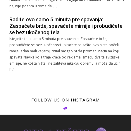
ne, nije poenta u tome da […]
Radite ovo samo 5 minuta pre spavanja:
Zaspaćete brže, spavaćete mirnije i probudićete
se bez ukočenog tela
Istegnite telo samo 5 minuta pre spavanja: Zaspaćete brže,
probudićete se bez ukočenosti i pitaćete se zašto ovo niste počeli
ranije Jedan mali večernji ritual mogao bi da promeni način na koji
spavate Navika koja traje kraće od reklama između dve televizijske
emisije, ne košta ništa i ne zahteva nikakvu opremu, a može da učini
[…]
FOLLOW US ON INSTAGRAM
@