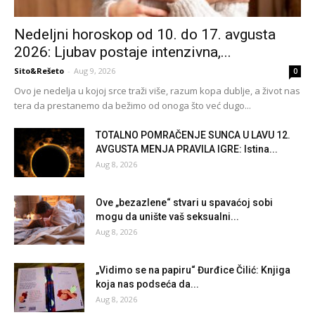
Nedeljni horoskop od 10. do 17. avgusta
2026: Ljubav postaje intenzivna,...
Sito&Rešeto
-
Aug 9, 2026
0
Ovo je nedelja u kojoj srce traži više, razum kopa dublje, a život nas
tera da prestanemo da bežimo od onoga što već dugo...
TOTALNO POMRAČENJE SUNCA U LAVU 12.
AVGUSTA MENJA PRAVILA IGRE: Istina...
Aug 8, 2026
Ove „bezazlene“ stvari u spavaćoj sobi
mogu da unište vaš seksualni...
Aug 8, 2026
„Vidimo se na papiru“ Đurđice Čilić: Knjiga
koja nas podseća da...
Aug 8, 2026