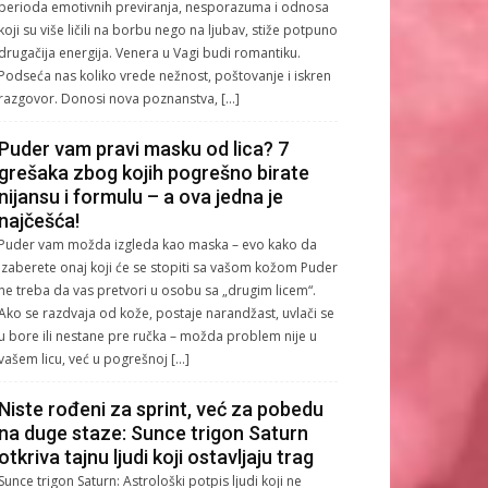
perioda emotivnih previranja, nesporazuma i odnosa
koji su više ličili na borbu nego na ljubav, stiže potpuno
drugačija energija. Venera u Vagi budi romantiku.
Podseća nas koliko vrede nežnost, poštovanje i iskren
razgovor. Donosi nova poznanstva, […]
Puder vam pravi masku od lica? 7
grešaka zbog kojih pogrešno birate
nijansu i formulu – a ova jedna je
najčešća!
Puder vam možda izgleda kao maska – evo kako da
izaberete onaj koji će se stopiti sa vašom kožom Puder
ne treba da vas pretvori u osobu sa „drugim licem“.
Ako se razdvaja od kože, postaje narandžast, uvlači se
u bore ili nestane pre ručka – možda problem nije u
vašem licu, već u pogrešnoj […]
Niste rođeni za sprint, već za pobedu
na duge staze: Sunce trigon Saturn
otkriva tajnu ljudi koji ostavljaju trag
Sunce trigon Saturn: Astrološki potpis ljudi koji ne