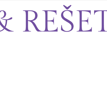
Sito&Rešeto