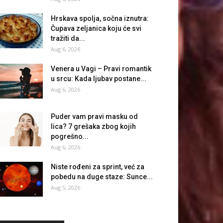
Hrskava spolja, sočna iznutra:
Čupava zeljanica koju će svi
tražiti da...
Aug 6, 2026
Venera u Vagi – Pravi romantik
u srcu: Kada ljubav postane...
Aug 6, 2026
Puder vam pravi masku od
lica? 7 grešaka zbog kojih
pogrešno...
Aug 6, 2026
Niste rođeni za sprint, već za
pobedu na duge staze: Sunce...
Aug 5, 2026