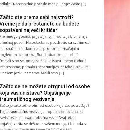
odluke? Narcisoidno poreklo manipulacije: Zašto […]
Zašto ste prema sebi najstroži?
Vreme je da prestanete da budete
sopstveni najveći kritičar
Pre mnogo godina, prijatelj mojih roditelja bio nam je
u kućnoj poseti. Na odlasku se pozdravio sa svakim od
nas snažnim stiskom ruke, prodornim značajnim
pogledom uz poruku ,,Budi dobar prema sebi!“.
Smejali smo se tome, zvučalo je istovremeno čudno i
interesantno, pomalo i nerazumljivo jer takvu izreku mi
u našem jeziku nemamo. Mislili smo […]
Zašto se ne možete otrgnuti od osobe
koja vas uništava? Objašnjenje
traumatičnog vezivanja
Zašto je tako teško otići od osobe koja vas povređuje?
To je traumatično vezivanje – opasna emocionalna
zavisnost koju stvara toksična veza. Ovaj tekst
objašnjava šta se dešava u vašem mozgu i kako da se
oslobodite. Pročitajte i ovo: EMOCIONALNO