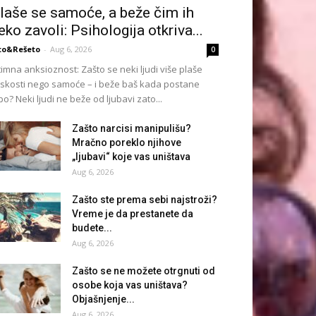
laše se samoće, a beže čim ih
eko zavoli: Psihologija otkriva...
to&Rešeto
-
Aug 6, 2026
0
timna anksioznost: Zašto se neki ljudi više plaše
iskosti nego samoće – i beže baš kada postane
po? Neki ljudi ne beže od ljubavi zato...
Zašto narcisi manipulišu?
Mračno poreklo njihove
„ljubavi“ koje vas uništava
Aug 6, 2026
Zašto ste prema sebi najstroži?
Vreme je da prestanete da
budete...
Aug 6, 2026
Zašto se ne možete otrgnuti od
osobe koja vas uništava?
Objašnjenje...
Aug 6, 2026