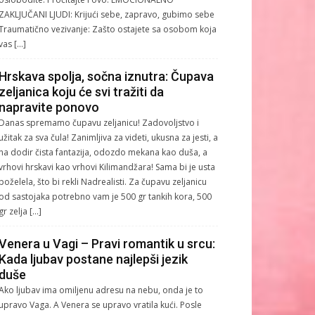
ZAKLJUČANI LJUDI: Krijući sebe, zapravo, gubimo sebe
Traumatično vezivanje: Zašto ostajete sa osobom koja
vas […]
Hrskava spolja, sočna iznutra: Čupava
zeljanica koju će svi tražiti da
napravite ponovo
Danas spremamo čupavu zeljanicu! Zadovoljstvo i
užitak za sva čula! Zanimljiva za videti, ukusna za jesti, a
na dodir čista fantazija, odozdo mekana kao duša, a
vrhovi hrskavi kao vrhovi Kilimandžara! Sama bi je usta
poželela, što bi rekli Nadrealisti. Za čupavu zeljanicu
od sastojaka potrebno vam je 500 gr tankih kora, 500
gr zelja […]
Venera u Vagi – Pravi romantik u srcu:
Kada ljubav postane najlepši jezik
duše
Ako ljubav ima omiljenu adresu na nebu, onda je to
upravo Vaga. A Venera se upravo vratila kući. Posle