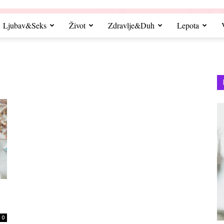
Ljubav&Seks
Život
Zdravlje&Duh
Lepota
0