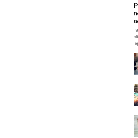
P
n
Si
In
bl
le