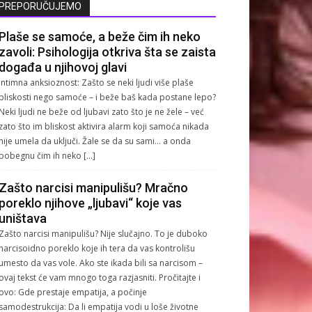
PREPORUČUJEMO
Plaše se samoće, a beže čim ih neko
zavoli: Psihologija otkriva šta se zaista
događa u njihovoj glavi
Intimna anksioznost: Zašto se neki ljudi više plaše
bliskosti nego samoće – i beže baš kada postane lepo?
Neki ljudi ne beže od ljubavi zato što je ne žele – već
zato što im bliskost aktivira alarm koji samoća nikada
nije umela da uključi. Žale se da su sami… a onda
pobegnu čim ih neko […]
Zašto narcisi manipulišu? Mračno
poreklo njihove „ljubavi“ koje vas
uništava
Zašto narcisi manipulišu? Nije slučajno. To je duboko
narcisoidno poreklo koje ih tera da vas kontrolišu
umesto da vas vole. Ako ste ikada bili sa narcisom –
ovaj tekst će vam mnogo toga razjasniti. Pročitajte i
ovo: Gde prestaje empatija, a počinje
samodestrukcija: Da li empatija vodi u loše životne