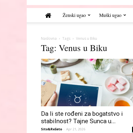
Ženski ugao
Muški ugao
Naslovna
Tags
Venus u Biku
Tag: Venus u Biku
Da li ste rođeni za bogatstvo i
stabilnost? Tajne Sunca u...
Sito&Rešeto
-
Apr 21, 2026