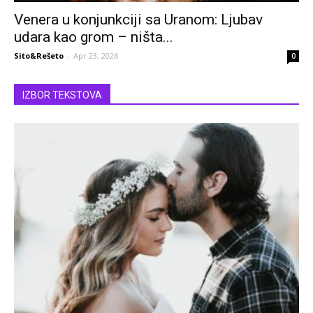
Venera u konjunkciji sa Uranom: Ljubav
udara kao grom – ništa...
Sito&Rešeto
-
Apr 23, 2026
0
IZBOR TEKSTOVA