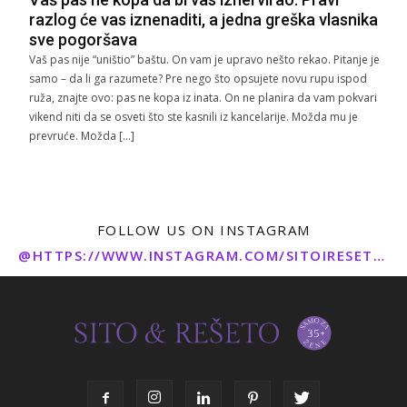
razlog će vas iznenaditi, a jedna greška vlasnika
sve pogoršava
Vaš pas nije “uništio” baštu. On vam je upravo nešto rekao. Pitanje je
samo – da li ga razumete? Pre nego što opsujete novu rupu ispod
ruža, znajte ovo: pas ne kopa iz inata. On ne planira da vam pokvari
vikend niti da se osveti što ste kasnili iz kancelarije. Možda mu je
prevruće. Možda […]
FOLLOW US ON INSTAGRAM
@HTTPS://WWW.INSTAGRAM.COM/SITOIRESETO/