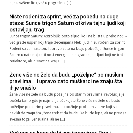
nije u vašem licu, već u pogrešnoj […]
Niste rođeni za sprint, već za pobedu na duge
staze: Sunce trigon Saturn otkriva tajnu ljudi koji
ostavljaju trag
Sunce trigon Saturn: Astrološki potpis ljudi koji ne blistaju preko noći –
već grade uspeh koji traje decenijama Neki ljudi nisu rođeni za sprint.
Rođeni su za maraton. I upravo zato na kraju pobeđuju. Sunce trigon
Saturn u natalnoj karti nosi energiju tihih graditelja – ljudi koji ne traže
reflektore, ali ih život na kraju […]
Žene više ne žele da budu „poželjne“ po muškim
pravilima – i upravo zato muškarci ne znaju šta
ih je snašlo
Žene više ne žele da budu poželjne po starim pravilima: revolucija je
počela tamo gde je najmanje očekujete Žene više ne žele da budu
poželjne po starim pravilima. I tu počinje problem za sve koji su
navikli da znaju šta „žena treba“ da bude. Da bude lepa, ali ne previše
svesna toga. Senzualna, ali ne […]
Vaš pas ne kopa da bi vas iznervirao: Pravi