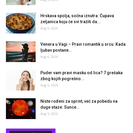
Hrskava spolja, sočna iznutra: Čupava
zeljanica koju će svi tražiti da...
Aug 6, 2026
Venera u Vagi – Pravi romantik u srcu: Kada
ljubav postane...
Aug 6, 2026
Puder vam pravi masku od lica? 7 grešaka
zbog kojih pogrešno...
Aug 6, 2026
Niste rođeni za sprint, već za pobedu na
duge staze: Sunce...
Aug 5, 2026