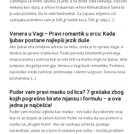
Zanimljiva za videti, ukusna za jesti, a na dodir čista fantazija, odozdo
mekana kao duša, a vrhovi hrskavi kao vrhovi Kilimandžara! Sama bi
je usta poželela, što bi rekli Nadrealisti. Za čupavu zeljanicu od
sastojaka potrebno vam je 500 gr tankih kora, 500 gr zelja […]
Venera u Vagi – Pravi romantik u srcu: Kada
ljubav postane najlepši jezik duše
Ako ljubav ima omiljenu adresu na nebu, onda je to upravo Vaga. A
Venera se upravo vratila kući. Posle perioda emotivnih previranja,
nesporazuma i odnosa koji su više ličili na borbu nego na ljubav, stiže
potpuno drugačija energija. Venera u Vagi budi romantiku. Podseća
nas koliko vrede nežnost, poštovanje i iskren razgovor. Donosi nova
poznanstva, […]
Puder vam pravi masku od lica? 7 grešaka zbog
kojih pogrešno birate nijansu i formulu – a ova
jedna je najčešća!
Puder vam možda izgleda kao maska – evo kako da izaberete onaj
koji će se stopiti sa vašom kožom Puder ne treba da vas pretvori u
osobu sa „drugim licem“. Ako se razdvaja od kože, postaje
narandžast, uvlači se u bore ili nestane pre ručka – možda problem