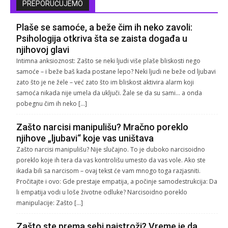
PREPORUČUJEMO
Plaše se samoće, a beže čim ih neko zavoli:
Psihologija otkriva šta se zaista događa u
njihovoj glavi
Intimna anksioznost: Zašto se neki ljudi više plaše bliskosti nego
samoće – i beže baš kada postane lepo? Neki ljudi ne beže od ljubavi
zato što je ne žele – već zato što im bliskost aktivira alarm koji
samoća nikada nije umela da uključi. Žale se da su sami… a onda
pobegnu čim ih neko […]
Zašto narcisi manipulišu? Mračno poreklo
njihove „ljubavi“ koje vas uništava
Zašto narcisi manipulišu? Nije slučajno. To je duboko narcisoidno
poreklo koje ih tera da vas kontrolišu umesto da vas vole. Ako ste
ikada bili sa narcisom – ovaj tekst će vam mnogo toga razjasniti.
Pročitajte i ovo: Gde prestaje empatija, a počinje samodestrukcija: Da
li empatija vodi u loše životne odluke? Narcisoidno poreklo
manipulacije: Zašto […]
Zašto ste prema sebi najstroži? Vreme je da