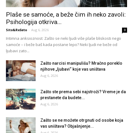
Plaše se samoće, a beže čim ih neko zavoli:
Psihologija otkriva...
Sito&Rešeto
-
Aug 6, 2026
0
Intimna anksioznost: Zašto se neki ljudi više plaše bliskosti nego
samoće – i beže baš kada postane lepo? Neki ljudi ne beže od
ljubavi zato...
Zašto narcisi manipulišu? Mračno poreklo
njihove „ljubavi“ koje vas uništava
Aug 6, 2026
Zašto ste prema sebi najstroži? Vreme je da
prestanete da budete...
Aug 6, 2026
Zašto se ne možete otrgnuti od osobe koja
vas uništava? Objašnjenje...
Aug 6, 2026