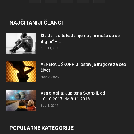
NAJČITANIJI ČLANCI
Šta da radite kada njemu „ne može da se
digne“ –...
Sep 11, 2025
VENERA U ŠKORPIJI ostavlja tragove za ceo
život
Nov 7, 2025
Astrologija: Jupiter u Škorpiji, od
10.10.2017. do 8.11.2018.
Sep 1, 2017
POPULARNE KATEGORIJE