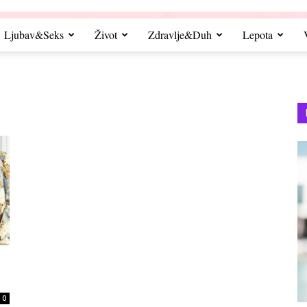
Ljubav&Seks
Život
Zdravlje&Duh
Lepota
0