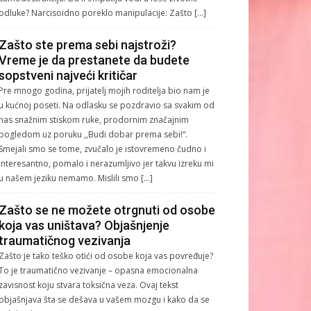
odluke? Narcisoidno poreklo manipulacije: Zašto […]
Zašto ste prema sebi najstroži?
Vreme je da prestanete da budete
sopstveni najveći kritičar
Pre mnogo godina, prijatelj mojih roditelja bio nam je
u kućnoj poseti. Na odlasku se pozdravio sa svakim od
nas snažnim stiskom ruke, prodornim značajnim
pogledom uz poruku ,,Budi dobar prema sebi!“.
Smejali smo se tome, zvučalo je istovremeno čudno i
interesantno, pomalo i nerazumljivo jer takvu izreku mi
u našem jeziku nemamo. Mislili smo […]
Zašto se ne možete otrgnuti od osobe
koja vas uništava? Objašnjenje
traumatičnog vezivanja
Zašto je tako teško otići od osobe koja vas povređuje?
To je traumatično vezivanje – opasna emocionalna
zavisnost koju stvara toksična veza. Ovaj tekst
objašnjava šta se dešava u vašem mozgu i kako da se