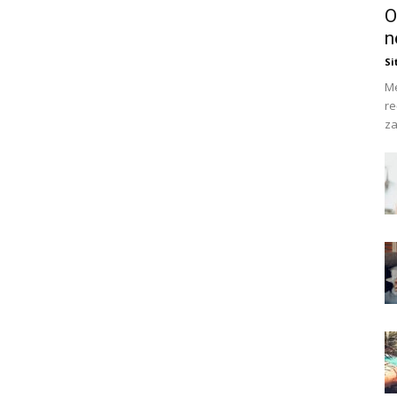
O
n
Si
Me
re
za