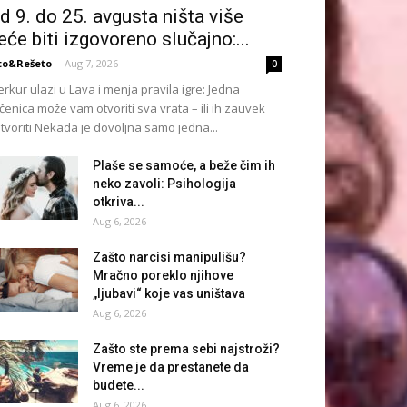
d 9. do 25. avgusta ništa više
eće biti izgovoreno slučajno:...
to&Rešeto
-
Aug 7, 2026
0
rkur ulazi u Lava i menja pravila igre: Jedna
čenica može vam otvoriti sva vrata – ili ih zauvek
tvoriti Nekada je dovoljna samo jedna...
Plaše se samoće, a beže čim ih
neko zavoli: Psihologija
otkriva...
Aug 6, 2026
Zašto narcisi manipulišu?
Mračno poreklo njihove
„ljubavi“ koje vas uništava
Aug 6, 2026
Zašto ste prema sebi najstroži?
Vreme je da prestanete da
budete...
Aug 6, 2026