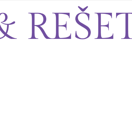
Sito&Rešeto