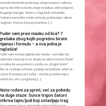
perioda emotivnih previranja, nesporazuma i odnosa
koji su više ličili na borbu nego na ljubav, stiže potpuno
drugačija energija. Venera u Vagi budi romantiku.
Podseća nas koliko vrede nežnost, poštovanje i iskren
razgovor. Donosi nova poznanstva, […]
Puder vam pravi masku od lica? 7
grešaka zbog kojih pogrešno birate
nijansu i formulu – a ova jedna je
najčešća!
Puder vam možda izgleda kao maska – evo kako da
izaberete onaj koji će se stopiti sa vašom kožom Puder
ne treba da vas pretvori u osobu sa „drugim licem“.
Ako se razdvaja od kože, postaje narandžast, uvlači se
u bore ili nestane pre ručka – možda problem nije u
vašem licu, već u pogrešnoj […]
Niste rođeni za sprint, već za pobedu
na duge staze: Sunce trigon Saturn
otkriva tajnu ljudi koji ostavljaju trag
Sunce trigon Saturn: Astrološki potpis ljudi koji ne