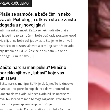
PREPORUČUJEMO
Plaše se samoće, a beže čim ih neko
zavoli: Psihologija otkriva šta se zaista
događa u njihovoj glavi
Intimna anksioznost: Zašto se neki ljudi više plaše
bliskosti nego samoće – i beže baš kada postane lepo?
Neki ljudi ne beže od ljubavi zato što je ne žele – već
zato što im bliskost aktivira alarm koji samoća nikada
nije umela da uključi. Žale se da su sami… a onda
pobegnu čim ih neko […]
Zašto narcisi manipulišu? Mračno
poreklo njihove „ljubavi“ koje vas
uništava
Zašto narcisi manipulišu? Nije slučajno. To je duboko
narcisoidno poreklo koje ih tera da vas kontrolišu
umesto da vas vole. Ako ste ikada bili sa narcisom –
ovaj tekst će vam mnogo toga razjasniti. Pročitajte i
ovo: Gde prestaje empatija, a počinje
samodestrukcija: Da li empatija vodi u loše životne