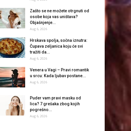
Zašto se ne možete otrgnuti od
osobe koja vas uništava?
Objašnjenje...
Aug 6, 2026
Hrskava spolja, sočna iznutra:
Čupava zeljanica koju će svi
tražiti da...
Aug 6, 2026
Venera u Vagi – Pravi romantik
u srcu: Kada ljubav postane...
Aug 6, 2026
Puder vam pravi masku od
lica? 7 grešaka zbog kojih
pogrešno...
Aug 6, 2026