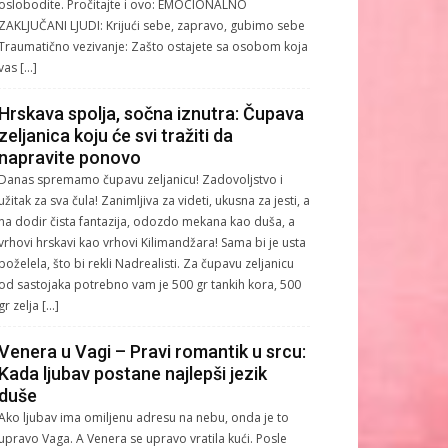
oslobodite. Pročitajte i ovo: EMOCIONALNO
ZAKLJUČANI LJUDI: Krijući sebe, zapravo, gubimo sebe
Traumatično vezivanje: Zašto ostajete sa osobom koja
vas […]
Hrskava spolja, sočna iznutra: Čupava
zeljanica koju će svi tražiti da
napravite ponovo
Danas spremamo čupavu zeljanicu! Zadovoljstvo i
užitak za sva čula! Zanimljiva za videti, ukusna za jesti, a
na dodir čista fantazija, odozdo mekana kao duša, a
vrhovi hrskavi kao vrhovi Kilimandžara! Sama bi je usta
poželela, što bi rekli Nadrealisti. Za čupavu zeljanicu
od sastojaka potrebno vam je 500 gr tankih kora, 500
gr zelja […]
Venera u Vagi – Pravi romantik u srcu:
Kada ljubav postane najlepši jezik
duše
Ako ljubav ima omiljenu adresu na nebu, onda je to
upravo Vaga. A Venera se upravo vratila kući. Posle