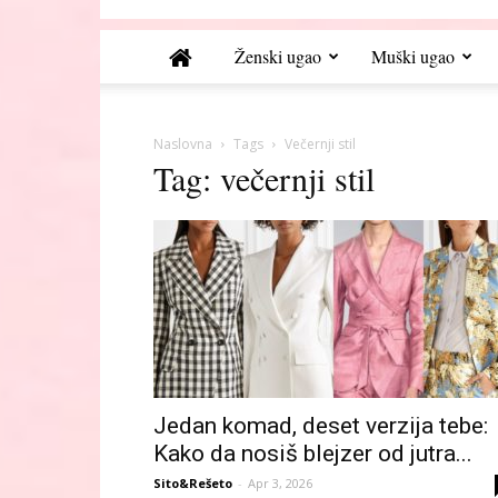
Ženski ugao
Muški ugao
Naslovna
Tags
Večernji stil
Tag: večernji stil
Jedan komad, deset verzija tebe:
Kako da nosiš blejzer od jutra...
Sito&Rešeto
-
Apr 3, 2026