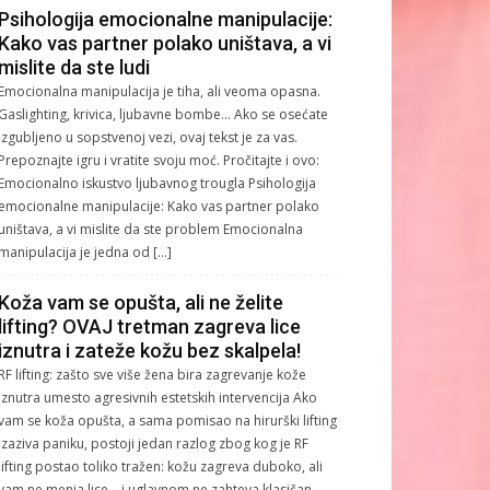
Psihologija emocionalne manipulacije:
Kako vas partner polako uništava, a vi
mislite da ste ludi
Emocionalna manipulacija je tiha, ali veoma opasna.
Gaslighting, krivica, ljubavne bombe… Ako se osećate
izgubljeno u sopstvenoj vezi, ovaj tekst je za vas.
Prepoznajte igru i vratite svoju moć. Pročitajte i ovo:
Emocionalno iskustvo ljubavnog trougla Psihologija
emocionalne manipulacije: Kako vas partner polako
uništava, a vi mislite da ste problem Emocionalna
manipulacija je jedna od […]
Koža vam se opušta, ali ne želite
lifting? OVAJ tretman zagreva lice
iznutra i zateže kožu bez skalpela!
RF lifting: zašto sve više žena bira zagrevanje kože
iznutra umesto agresivnih estetskih intervencija Ako
vam se koža opušta, a sama pomisao na hirurški lifting
izaziva paniku, postoji jedan razlog zbog kog je RF
lifting postao toliko tražen: kožu zagreva duboko, ali
vam ne menja lice – i uglavnom ne zahteva klasičan