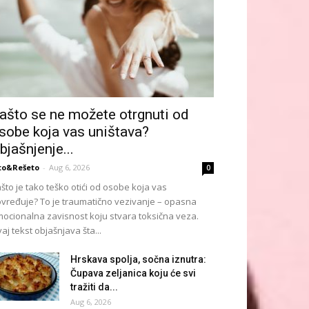
ašto se ne možete otrgnuti od
sobe koja vas uništava?
bjašnjenje...
to&Rešeto
-
Aug 6, 2026
0
što je tako teško otići od osobe koja vas
vređuje? To je traumatično vezivanje – opasna
ocionalna zavisnost koju stvara toksična veza.
aj tekst objašnjava šta...
Hrskava spolja, sočna iznutra:
Čupava zeljanica koju će svi
tražiti da...
Aug 6, 2026