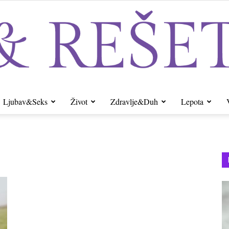
Ljubav&Seks
Život
Zdravlje&Duh
Lepota
Sito&Rešeto