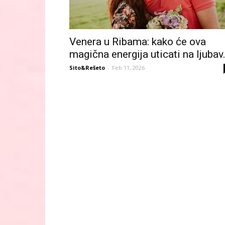
Venera u Ribama: kako će ova
magična energija uticati na ljubav.
Sito&Rešeto
-
Feb 11, 2026