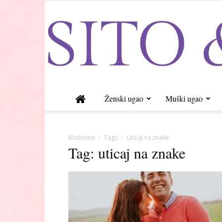
Ženski ugao
Muški ugao
Naslovna
Tags
Uticaj na znake
Tag: uticaj na znake