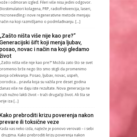
kože i odmoran izgled. Fileri više nisu jedini odgovor.
Biostimulatori kolagena, PRP, radiofrekvencija, laseri,
microneedling i nove regenerativne metode menjaju
način na koji razmišljamo o podmlađivanju. […]
„Zašto ništa više nije kao pre?“
Generacijski šift koji menja ljubav,
posao, novac i način na koji gledamo
život
„Zašto ništa više nije kao pre?“ Možda zato što se svet
promenio brže nego što smo stigli da promenimo
svoja očekivanja. Posao, ljubav, novac, uspeh,
porodica… pravila koja su važila pre deset godina
danas više ne daju iste rezultate. Nova generacija ne
traži nužno lakši život – traži drugačiji život. Ali šta se
krije iza […]
Kako prebroditi krizu poverenja nakon
prevare ili toksične veze
Kada vas neko izda, najteže je ponovo verovati – i sebi
i drugima. Kako prebroditi krizu poverenja nakon