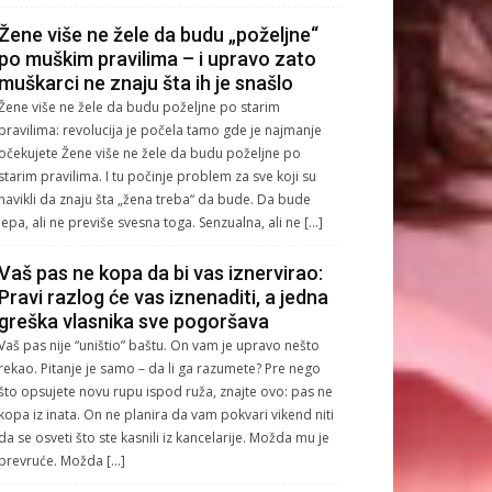
Žene više ne žele da budu „poželjne“
po muškim pravilima – i upravo zato
muškarci ne znaju šta ih je snašlo
Žene više ne žele da budu poželjne po starim
pravilima: revolucija je počela tamo gde je najmanje
očekujete Žene više ne žele da budu poželjne po
starim pravilima. I tu počinje problem za sve koji su
navikli da znaju šta „žena treba“ da bude. Da bude
lepa, ali ne previše svesna toga. Senzualna, ali ne […]
Vaš pas ne kopa da bi vas iznervirao:
Pravi razlog će vas iznenaditi, a jedna
greška vlasnika sve pogoršava
Vaš pas nije “uništio” baštu. On vam je upravo nešto
rekao. Pitanje je samo – da li ga razumete? Pre nego
što opsujete novu rupu ispod ruža, znajte ovo: pas ne
kopa iz inata. On ne planira da vam pokvari vikend niti
da se osveti što ste kasnili iz kancelarije. Možda mu je
prevruće. Možda […]