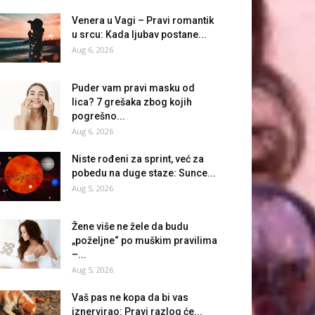
Venera u Vagi – Pravi romantik
u srcu: Kada ljubav postane...
Aug 6, 2026
Puder vam pravi masku od
lica? 7 grešaka zbog kojih
pogrešno...
Aug 6, 2026
Niste rođeni za sprint, već za
pobedu na duge staze: Sunce...
Aug 5, 2026
Žene više ne žele da budu
„poželjne“ po muškim pravilima
–...
Aug 5, 2026
Vaš pas ne kopa da bi vas
iznervirao: Pravi razlog će...