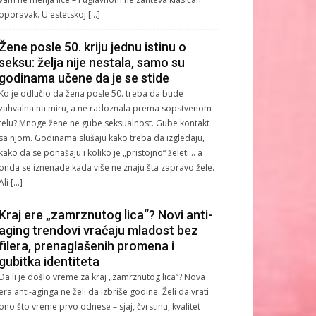
oporavak. U estetskoj […]
Žene posle 50. kriju jednu istinu o
seksu: želja nije nestala, samo su
godinama učene da je se stide
Ko je odlučio da žena posle 50. treba da bude
zahvalna na miru, a ne radoznala prema sopstvenom
telu? Mnoge žene ne gube seksualnost. Gube kontakt
sa njom. Godinama slušaju kako treba da izgledaju,
kako da se ponašaju i koliko je „pristojno“ želeti… a
onda se iznenade kada više ne znaju šta zapravo žele.
Ali […]
Kraj ere „zamrznutog lica“? Novi anti-
aging trendovi vraćaju mladost bez
filera, prenaglašenih promena i
gubitka identiteta
Da li je došlo vreme za kraj „zamrznutog lica“? Nova
era anti-aginga ne želi da izbriše godine. Želi da vrati
ono što vreme prvo odnese – sjaj, čvrstinu, kvalitet