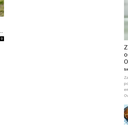
..
0
Z
o
O
Si
Za
po
em
Ov