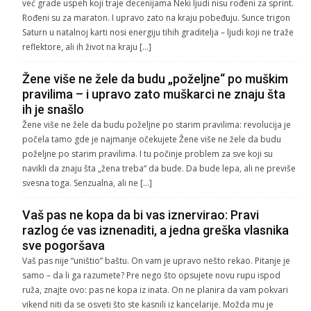
već grade uspeh koji traje decenijama Neki ljudi nisu rođeni za sprint.
Rođeni su za maraton. I upravo zato na kraju pobeđuju. Sunce trigon
Saturn u natalnoj karti nosi energiju tihih graditelja – ljudi koji ne traže
reflektore, ali ih život na kraju […]
Žene više ne žele da budu „poželjne“ po muškim
pravilima – i upravo zato muškarci ne znaju šta
ih je snašlo
Žene više ne žele da budu poželjne po starim pravilima: revolucija je
počela tamo gde je najmanje očekujete Žene više ne žele da budu
poželjne po starim pravilima. I tu počinje problem za sve koji su
navikli da znaju šta „žena treba“ da bude. Da bude lepa, ali ne previše
svesna toga. Senzualna, ali ne […]
Vaš pas ne kopa da bi vas iznervirao: Pravi
razlog će vas iznenaditi, a jedna greška vlasnika
sve pogoršava
Vaš pas nije “uništio” baštu. On vam je upravo nešto rekao. Pitanje je
samo – da li ga razumete? Pre nego što opsujete novu rupu ispod
ruža, znajte ovo: pas ne kopa iz inata. On ne planira da vam pokvari
vikend niti da se osveti što ste kasnili iz kancelarije. Možda mu je