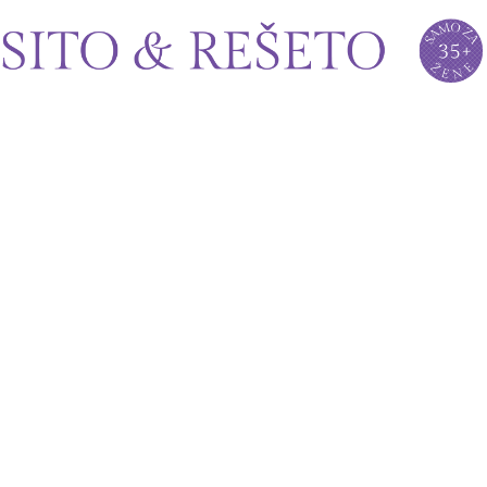
Sito&Rešeto