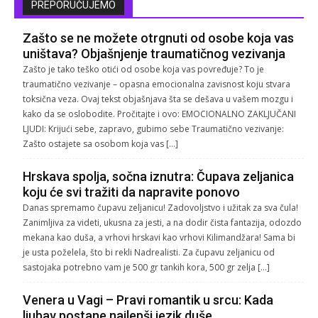
PREPORUČUJEMO
Zašto se ne možete otrgnuti od osobe koja vas
uništava? Objašnjenje traumatičnog vezivanja
Zašto je tako teško otići od osobe koja vas povređuje? To je
traumatično vezivanje – opasna emocionalna zavisnost koju stvara
toksična veza. Ovaj tekst objašnjava šta se dešava u vašem mozgu i
kako da se oslobodite. Pročitajte i ovo: EMOCIONALNO ZAKLJUČANI
LJUDI: Krijući sebe, zapravo, gubimo sebe Traumatično vezivanje:
Zašto ostajete sa osobom koja vas […]
Hrskava spolja, sočna iznutra: Čupava zeljanica
koju će svi tražiti da napravite ponovo
Danas spremamo čupavu zeljanicu! Zadovoljstvo i užitak za sva čula!
Zanimljiva za videti, ukusna za jesti, a na dodir čista fantazija, odozdo
mekana kao duša, a vrhovi hrskavi kao vrhovi Kilimandžara! Sama bi
je usta poželela, što bi rekli Nadrealisti. Za čupavu zeljanicu od
sastojaka potrebno vam je 500 gr tankih kora, 500 gr zelja […]
Venera u Vagi – Pravi romantik u srcu: Kada
ljubav postane najlepši jezik duše