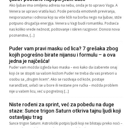
Ako ljubav ima omiljenu adresu na nebu, onda je to upravo Vaga. A
Venera se upravo vratila kući. Posle perioda emotivnih previranja,
nesporazuma i odnosa koji su više ličili na borbu nego na ljubav, stiže
potpuno drugačija energija. Venera u Vagi budi romantiku. Podseća
nas koliko vrede nežnost, poštovanje i iskren razgovor. Donosi nova
poznanstva, […]
Puder vam pravi masku od lica? 7 grešaka zbog
kojih pogrešno birate nijansu i formulu – a ova
jedna je najčešća!
Puder vam možda izgleda kao maska – evo kako da izaberete onaj
koji će se stopiti sa vašom kožom Puder ne treba da vas pretvori u
osobu sa „drugim licem“. Ako se razdvaja od kože, postaje
narandžast, uvlači se u bore ili nestane pre ručka – možda problem
nije u vašem licu, već u pogrešnoj […]
Niste rođeni za sprint, već za pobedu na duge
staze: Sunce trigon Saturn otkriva tajnu ljudi koji
ostavljaju trag
Sunce trigon Saturn: Astrološki potpis ljudi koji ne blistaju preko noći –