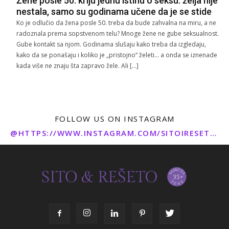
Žene posle 50. kriju jednu istinu o seksu: želja nije
nestala, samo su godinama učene da je se stide
Ko je odlučio da žena posle 50. treba da bude zahvalna na miru, a ne
radoznala prema sopstvenom telu? Mnoge žene ne gube seksualnost.
Gube kontakt sa njom. Godinama slušaju kako treba da izgledaju,
kako da se ponašaju i koliko je „pristojno“ želeti… a onda se iznenade
kada više ne znaju šta zapravo žele. Ali […]
FOLLOW US ON INSTAGRAM
@HTTPS://WWW.INSTAGRAM.COM/SITOIRESETO/