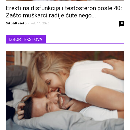
Erektilna disfunkcija i testosteron posle 40:
Zašto muškarci radije ćute nego...
Sito&Rešeto
-
Feb 11, 2026
0
IZBOR TEKSTOVA