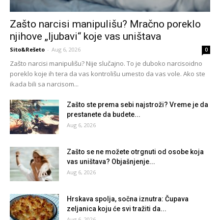
Zašto narcisi manipulišu? Mračno poreklo
njihove „ljubavi“ koje vas uništava
Sito&Rešeto
-
Aug 6, 2026
0
Zašto narcisi manipulišu? Nije slučajno. To je duboko narcisoidno
poreklo koje ih tera da vas kontrolišu umesto da vas vole. Ako ste
ikada bili sa narcisom...
Zašto ste prema sebi najstroži? Vreme je da
prestanete da budete...
Aug 6, 2026
Zašto se ne možete otrgnuti od osobe koja
vas uništava? Objašnjenje...
Aug 6, 2026
Hrskava spolja, sočna iznutra: Čupava
zeljanica koju će svi tražiti da...
Aug 6, 2026