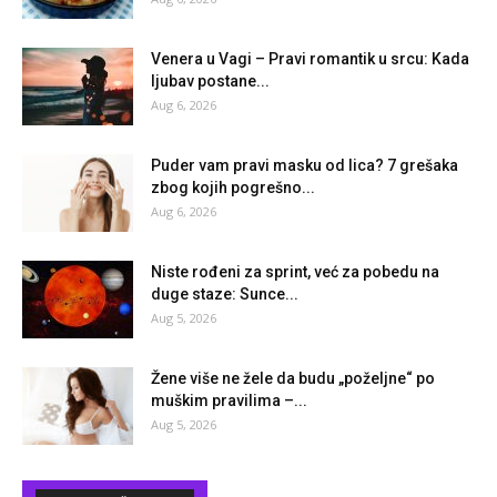
Venera u Vagi – Pravi romantik u srcu: Kada
ljubav postane...
Aug 6, 2026
Puder vam pravi masku od lica? 7 grešaka
zbog kojih pogrešno...
Aug 6, 2026
Niste rođeni za sprint, već za pobedu na
duge staze: Sunce...
Aug 5, 2026
Žene više ne žele da budu „poželjne“ po
muškim pravilima –...
Aug 5, 2026