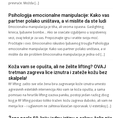
prevruće. Možda […]
Psihologija emocionalne manipulacije: Kako vas
partner polako uništava, a vi mislite da ste ludi
Emocionalna manipulacija je tiha, ali veoma opasna. Gaslighting,
krivica, ljubavne bombe… Ako se osećate izgubljeno u sopstvenoj
vezi, ovaj tekst je za vas. Prepoznajte igru i vratite svoju moć.
Pročitajte i ovo: Emocionalno iskustvo ljubavnog trougla Psihologija
emocionalne manipulacije: Kako vas partner polako uništava, a vi
mislite da ste problem Emocionalna manipulacija je jedna od […]
Koža vam se opušta, ali ne želite lifting? OVAJ
tretman zagreva lice iznutra i zateže kožu bez
skalpela!
RF lifting: zašto sve više žena bira zagrevanje kože iznutra umesto
agresivnih estetskih intervencija Ako vam se koža opušta, a sama
pomisao na hirurški lifting izaziva paniku, postoji jedan razlog zbog
kog je RF lifting postao toliko tražen: kožu zagreva duboko, ali vam ne
menja lice – i uglavnom ne zahteva klasičan oporavak. U estetskoj […]