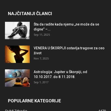
NAJČITANIJI ČLANCI
Šta da radite kada njemu „ne može da se
digne“ –...
Sep 11, 2025
VENERA U ŠKORPIJI ostavlja tragove za ceo
život
Nov 7, 2025
Astrologija: Jupiter u Škorpiji, od
10.10.2017. do 8.11.2018.
Sep 1, 2017
POPULARNE KATEGORIJE
Duh&Zdravlje
4470