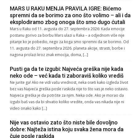
MARS U RAKU MENJA PRAVILA IGRE: Bićemo
spremni da se borimo za ono što volimo – ali i da
eksplodiramo zbog onoga što smo dugo ćutali
Mars u Raku od 11. avgusta do 27. septembra 2026: Kada emocije
postanu gorivo za borbu Mars ulazi u Raka – a odjednom više nije
pitanje ko je pobedio, nego za koga smo spremni da se borimo. Od
11. avgusta do 27. septembra 2026. planeta akcije, strasti, borbe i
nagona prolazi kroz znak emocija, doma, […]
Pusti ga da te izgubi: Najveća greška nije kada
neko ode – već kada ti zaboraviš koliko vrediš
Ne jurite ga! Ako ne vidi vašu vrednost, neka oseti kako izgleda život
bez vas Najveća greška posle raskida nije to što vas je neko ostavio.
Najveća greška je da potrčite za njim. Neka ode. Ako je morao da
izgubi baš vas da bi shvatio koliko vredite, onda vas nikada nije ni
video onako kako […]
Nije vas ostavio zato što niste bile dovoljno
dobre: Najteža istina koju svaka žena mora da
čuje posle raskida