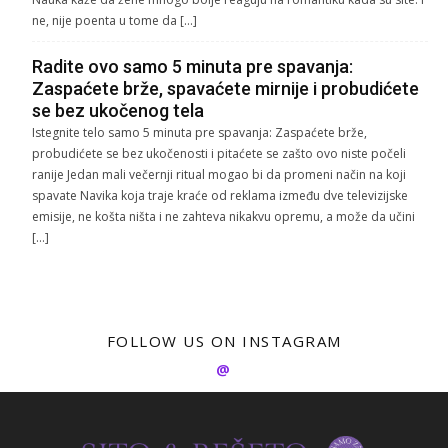
ne, nije poenta u tome da […]
Radite ovo samo 5 minuta pre spavanja:
Zaspaćete brže, spavaćete mirnije i probudićete
se bez ukočenog tela
Istegnite telo samo 5 minuta pre spavanja: Zaspaćete brže,
probudićete se bez ukočenosti i pitaćete se zašto ovo niste počeli
ranije Jedan mali večernji ritual mogao bi da promeni način na koji
spavate Navika koja traje kraće od reklama između dve televizijske
emisije, ne košta ništa i ne zahteva nikakvu opremu, a može da učini
[…]
FOLLOW US ON INSTAGRAM
@