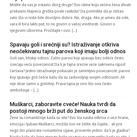
Mislite da vas je ostavio zbog druge? Evo istine koju većina žena shvati
prekasno Najveća greška posle raskida? Da pomislite da je otišao
zato što vi niste bile dovoljno dobre. Ne, draga. Ako je umeo da ode,
vara ili bira lakši put, to ne govori o vašoj vrednosti. Govori o
njegovim izborima. Pročitajte i ovo: […]
Spavaju goli i srećniji su? Istraživanje otkriva
neočekivanu tajnu parova koji imaju bolji odnos
Goli san, bliskiji odnos: Zašto parovi koji spavaju bez odeće često
osećaju veću povezanost Da li je tajna srećne veze sakrivena ispod
čaršava? Jedno istraživanje pokazalo je zanimljivu povezanost: parovi
koji spavaju goli češće kažu da su zadovoljniji svojim odnosom. Ali
nije stvar samo u golotinji. Prava tajna je ono što ona često
simbolizuje – […]
Muškarci, zaboravite cveće! Nauka tvrdi da
postoji mnogo brži put do ženskog srca
Žene su romantičnije kada su site? Evo šta nauka otkriva o vezi hrane,
emocija i ljubavi Muškarci, možda ovo ne želite da čujete… ali pre
nego što planirate romantične izjave, proverite jedno: da li je gladna?
Nauka kaže da žene mnogo bolje reaguju na romantiku kada su site. I