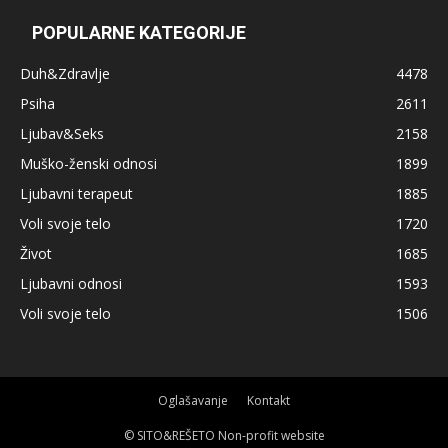
POPULARNE KATEGORIJE
Duh&Zdravlje
4478
Psiha
2611
Ljubav&Seks
2158
Muško-ženski odnosi
1899
Ljubavni terapeut
1885
Voli svoje telo
1720
Život
1685
Ljubavni odnosi
1593
Voli svoje telo
1506
Oglašavanje
Kontakt
© SITO&REŠETO Non-profit website