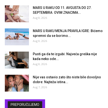
MARS U RAKU OD 11. AVGUSTA DO 27.
SEPTEMBRA: OVIM ZNACIMA...
Aug 8, 2026
MARS U RAKU MENJA PRAVILA IGRE: Bićemo
spremni da se borimo...
Aug 8, 2026
Pusti ga da te izgubi: Najveća greška nije
kada neko ode...
Aug 8, 2026
Nije vas ostavio zato što niste bile dovoljno
dobre: Najteža istina...
Aug 7, 2026
PREPORUČUJEMO