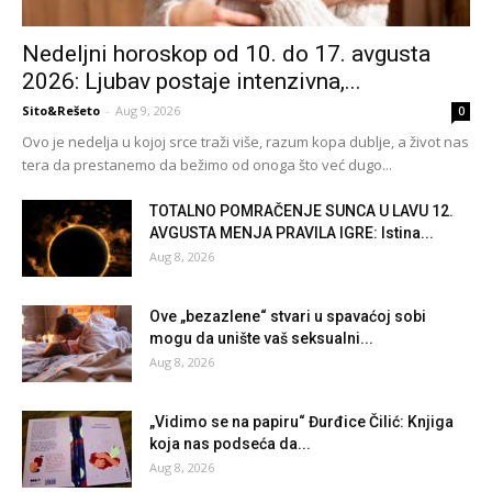
Nedeljni horoskop od 10. do 17. avgusta
2026: Ljubav postaje intenzivna,...
Sito&Rešeto
-
Aug 9, 2026
0
Ovo je nedelja u kojoj srce traži više, razum kopa dublje, a život nas
tera da prestanemo da bežimo od onoga što već dugo...
TOTALNO POMRAČENJE SUNCA U LAVU 12.
AVGUSTA MENJA PRAVILA IGRE: Istina...
Aug 8, 2026
Ove „bezazlene“ stvari u spavaćoj sobi
mogu da unište vaš seksualni...
Aug 8, 2026
„Vidimo se na papiru“ Đurđice Čilić: Knjiga
koja nas podseća da...
Aug 8, 2026