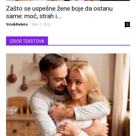
Zašto se uspešne žene boje da ostanu
same: moć, strah i...
Sito&Rešeto
-
Mar 7, 2026
0
IZBOR TEKSTOVA