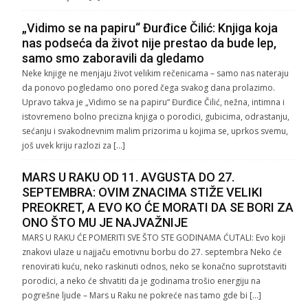
„Vidimo se na papiru“ Đurđice Čilić: Knjiga koja
nas podseća da život nije prestao da bude lep,
samo smo zaboravili da gledamo
Neke knjige ne menjaju život velikim rečenicama – samo nas nateraju
da ponovo pogledamo ono pored čega svakog dana prolazimo.
Upravo takva je „Vidimo se na papiru“ Đurđice Čilić, nežna, intimna i
istovremeno bolno precizna knjiga o porodici, gubicima, odrastanju,
sećanju i svakodnevnim malim prizorima u kojima se, uprkos svemu,
još uvek kriju razlozi za […]
MARS U RAKU OD 11. AVGUSTA DO 27.
SEPTEMBRA: OVIM ZNACIMA STIŽE VELIKI
PREOKRET, A EVO KO ĆE MORATI DA SE BORI ZA
ONO ŠTO MU JE NAJVAŽNIJE
MARS U RAKU ĆE POMERITI SVE ŠTO STE GODINAMA ĆUTALI: Evo koji
znakovi ulaze u najjaču emotivnu borbu do 27. septembra Neko će
renovirati kuću, neko raskinuti odnos, neko se konačno suprotstaviti
porodici, a neko će shvatiti da je godinama trošio energiju na
pogrešne ljude – Mars u Raku ne pokreće nas tamo gde bi […]