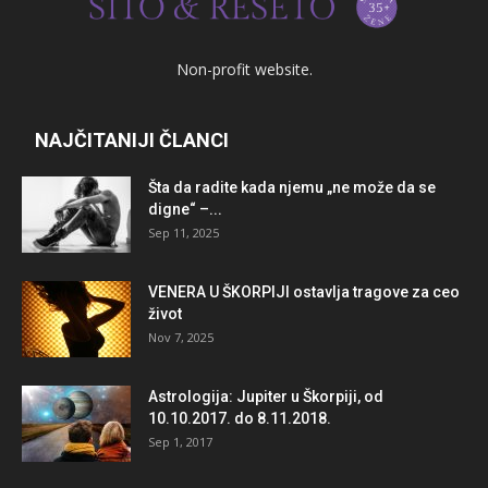
Non-profit website.
NAJČITANIJI ČLANCI
Šta da radite kada njemu „ne može da se
digne“ –...
Sep 11, 2025
VENERA U ŠKORPIJI ostavlja tragove za ceo
život
Nov 7, 2025
Astrologija: Jupiter u Škorpiji, od
10.10.2017. do 8.11.2018.
Sep 1, 2017