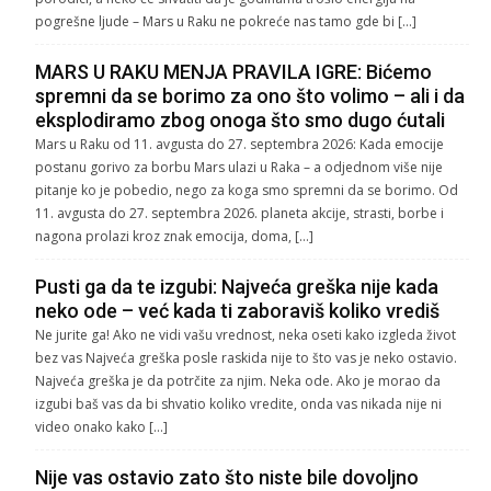
pogrešne ljude – Mars u Raku ne pokreće nas tamo gde bi […]
MARS U RAKU MENJA PRAVILA IGRE: Bićemo
spremni da se borimo za ono što volimo – ali i da
eksplodiramo zbog onoga što smo dugo ćutali
Mars u Raku od 11. avgusta do 27. septembra 2026: Kada emocije
postanu gorivo za borbu Mars ulazi u Raka – a odjednom više nije
pitanje ko je pobedio, nego za koga smo spremni da se borimo. Od
11. avgusta do 27. septembra 2026. planeta akcije, strasti, borbe i
nagona prolazi kroz znak emocija, doma, […]
Pusti ga da te izgubi: Najveća greška nije kada
neko ode – već kada ti zaboraviš koliko vrediš
Ne jurite ga! Ako ne vidi vašu vrednost, neka oseti kako izgleda život
bez vas Najveća greška posle raskida nije to što vas je neko ostavio.
Najveća greška je da potrčite za njim. Neka ode. Ako je morao da
izgubi baš vas da bi shvatio koliko vredite, onda vas nikada nije ni
video onako kako […]
Nije vas ostavio zato što niste bile dovoljno