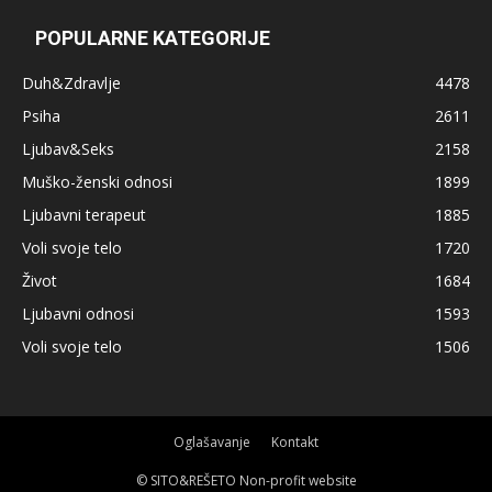
POPULARNE KATEGORIJE
Duh&Zdravlje
4478
Psiha
2611
Ljubav&Seks
2158
Muško-ženski odnosi
1899
Ljubavni terapeut
1885
Voli svoje telo
1720
Život
1684
Ljubavni odnosi
1593
Voli svoje telo
1506
Oglašavanje
Kontakt
© SITO&REŠETO Non-profit website