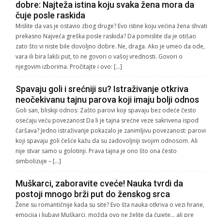
dobre: Najteža istina koju svaka žena mora da
čuje posle raskida
Mislite da vas je ostavio zbog druge? Evo istine koju većina žena shvati
prekasno Najveća greška posle raskida? Da pomislite da je otišao
zato što vi niste bile dovoljno dobre. Ne, draga. Ako je umeo da ode,
vara ili bira lakši put, to ne govori o vašoj vrednosti. Govori o
njegovim izborima. Pročitajte i ovo: […]
Spavaju goli i srećniji su? Istraživanje otkriva
neočekivanu tajnu parova koji imaju bolji odnos
Goli san, bliskiji odnos: Zašto parovi koji spavaju bez odeće često
osećaju veću povezanost Da li je tajna srećne veze sakrivena ispod
čaršava? Jedno istraživanje pokazalo je zanimljivu povezanost: parovi
koji spavaju goli češće kažu da su zadovoljniji svojim odnosom. Ali
nije stvar samo u golotinji. Prava tajna je ono što ona često
simbolizuje – […]
Muškarci, zaboravite cveće! Nauka tvrdi da
postoji mnogo brži put do ženskog srca
Žene su romantičnije kada su site? Evo šta nauka otkriva o vezi hrane,
emocija i ljubavi Muškarci, možda ovo ne želite da čujete… ali pre