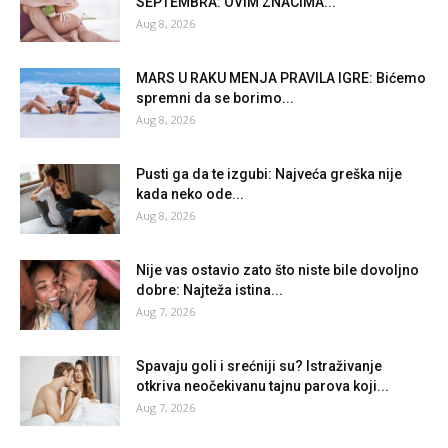
SEPTEMBRA: OVIM ZNACIMA...
Aug 8, 2026
MARS U RAKU MENJA PRAVILA IGRE: Bićemo
spremni da se borimo...
Aug 8, 2026
Pusti ga da te izgubi: Najveća greška nije
kada neko ode...
Aug 8, 2026
Nije vas ostavio zato što niste bile dovoljno
dobre: Najteža istina...
Aug 7, 2026
Spavaju goli i srećniji su? Istraživanje
otkriva neočekivanu tajnu parova koji...
Aug 7, 2026