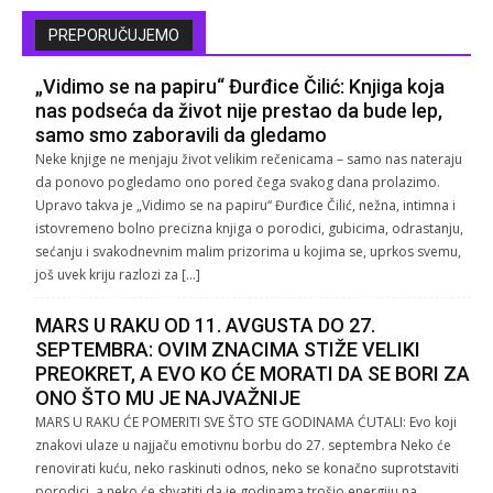
PREPORUČUJEMO
„Vidimo se na papiru“ Đurđice Čilić: Knjiga koja
nas podseća da život nije prestao da bude lep,
samo smo zaboravili da gledamo
Neke knjige ne menjaju život velikim rečenicama – samo nas nateraju
da ponovo pogledamo ono pored čega svakog dana prolazimo.
Upravo takva je „Vidimo se na papiru“ Đurđice Čilić, nežna, intimna i
istovremeno bolno precizna knjiga o porodici, gubicima, odrastanju,
sećanju i svakodnevnim malim prizorima u kojima se, uprkos svemu,
još uvek kriju razlozi za […]
MARS U RAKU OD 11. AVGUSTA DO 27.
SEPTEMBRA: OVIM ZNACIMA STIŽE VELIKI
PREOKRET, A EVO KO ĆE MORATI DA SE BORI ZA
ONO ŠTO MU JE NAJVAŽNIJE
MARS U RAKU ĆE POMERITI SVE ŠTO STE GODINAMA ĆUTALI: Evo koji
znakovi ulaze u najjaču emotivnu borbu do 27. septembra Neko će
renovirati kuću, neko raskinuti odnos, neko se konačno suprotstaviti
porodici, a neko će shvatiti da je godinama trošio energiju na