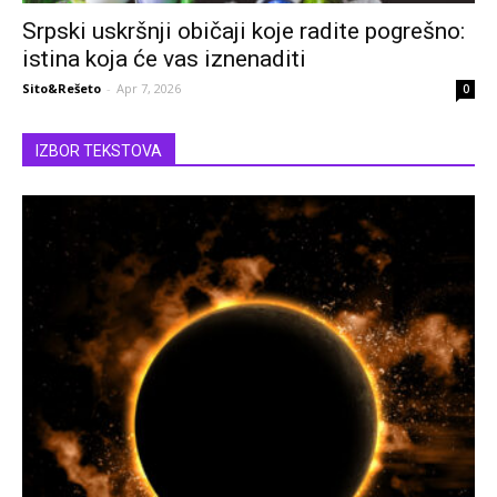
Srpski uskršnji običaji koje radite pogrešno:
istina koja će vas iznenaditi
Sito&Rešeto
-
Apr 7, 2026
0
IZBOR TEKSTOVA