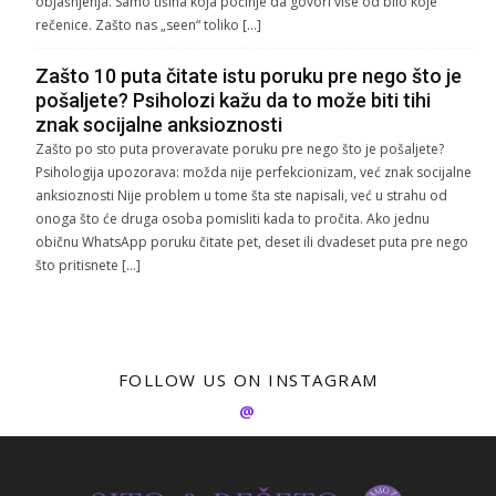
objašnjenja. Samo tišina koja počinje da govori više od bilo koje
rečenice. Zašto nas „seen“ toliko […]
Zašto 10 puta čitate istu poruku pre nego što je
pošaljete? Psiholozi kažu da to može biti tihi
znak socijalne anksioznosti
Zašto po sto puta proveravate poruku pre nego što je pošaljete?
Psihologija upozorava: možda nije perfekcionizam, već znak socijalne
anksioznosti Nije problem u tome šta ste napisali, već u strahu od
onoga što će druga osoba pomisliti kada to pročita. Ako jednu
običnu WhatsApp poruku čitate pet, deset ili dvadeset puta pre nego
što pritisnete […]
FOLLOW US ON INSTAGRAM
@