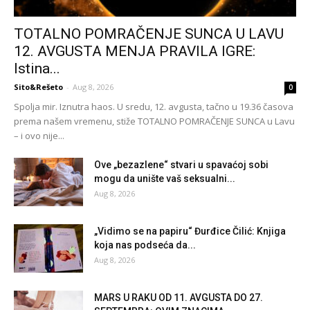
TOTALNO POMRAČENJE SUNCA U LAVU
12. AVGUSTA MENJA PRAVILA IGRE:
Istina...
Sito&Rešeto
-
Aug 8, 2026
0
Spolja mir. Iznutra haos. U sredu, 12. avgusta, tačno u 19.36 časova
prema našem vremenu, stiže TOTALNO POMRAČENJE SUNCA u Lavu
– i ovo nije...
Ove „bezazlene“ stvari u spavaćoj sobi
mogu da unište vaš seksualni...
Aug 8, 2026
„Vidimo se na papiru“ Đurđice Čilić: Knjiga
koja nas podseća da...
Aug 8, 2026
MARS U RAKU OD 11. AVGUSTA DO 27.