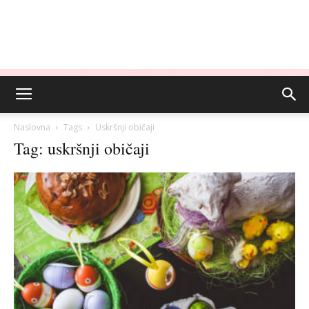
Naslovna
Tags
Uskršnji običaji
Tag: uskršnji običaji