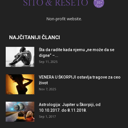
Non-profit website.
NAJČITANIJI ČLANCI
Šta da radite kada njemu „ne može da se
digne“ –...
Sep 11, 2025
VENERA U ŠKORPIJI ostavlja tragove za ceo
život
Nov 7, 2025
Astrologija: Jupiter u Škorpiji, od
10.10.2017. do 8.11.2018.
Sep 1, 2017