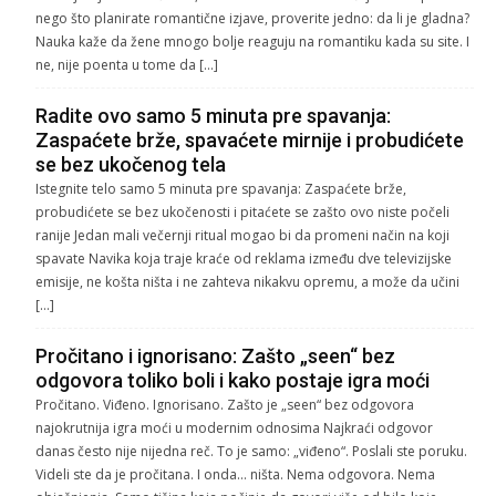
nego što planirate romantične izjave, proverite jedno: da li je gladna?
Nauka kaže da žene mnogo bolje reaguju na romantiku kada su site. I
ne, nije poenta u tome da […]
Radite ovo samo 5 minuta pre spavanja:
Zaspaćete brže, spavaćete mirnije i probudićete
se bez ukočenog tela
Istegnite telo samo 5 minuta pre spavanja: Zaspaćete brže,
probudićete se bez ukočenosti i pitaćete se zašto ovo niste počeli
ranije Jedan mali večernji ritual mogao bi da promeni način na koji
spavate Navika koja traje kraće od reklama između dve televizijske
emisije, ne košta ništa i ne zahteva nikakvu opremu, a može da učini
[…]
Pročitano i ignorisano: Zašto „seen“ bez
odgovora toliko boli i kako postaje igra moći
Pročitano. Viđeno. Ignorisano. Zašto je „seen“ bez odgovora
najokrutnija igra moći u modernim odnosima Najkraći odgovor
danas često nije nijedna reč. To je samo: „viđeno“. Poslali ste poruku.
Videli ste da je pročitana. I onda… ništa. Nema odgovora. Nema