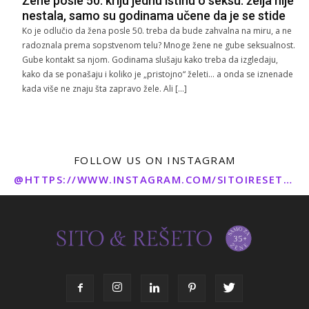
Žene posle 50. kriju jednu istinu o seksu: želja nije
nestala, samo su godinama učene da je se stide
Ko je odlučio da žena posle 50. treba da bude zahvalna na miru, a ne
radoznala prema sopstvenom telu? Mnoge žene ne gube seksualnost.
Gube kontakt sa njom. Godinama slušaju kako treba da izgledaju,
kako da se ponašaju i koliko je „pristojno“ želeti… a onda se iznenade
kada više ne znaju šta zapravo žele. Ali […]
FOLLOW US ON INSTAGRAM
@HTTPS://WWW.INSTAGRAM.COM/SITOIRESETO/