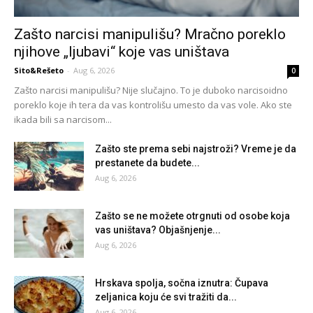
Zašto narcisi manipulišu? Mračno poreklo
njihove „ljubavi“ koje vas uništava
Sito&Rešeto
-
Aug 6, 2026
0
Zašto narcisi manipulišu? Nije slučajno. To je duboko narcisoidno
poreklo koje ih tera da vas kontrolišu umesto da vas vole. Ako ste
ikada bili sa narcisom...
Zašto ste prema sebi najstroži? Vreme je da
prestanete da budete...
Aug 6, 2026
Zašto se ne možete otrgnuti od osobe koja
vas uništava? Objašnjenje...
Aug 6, 2026
Hrskava spolja, sočna iznutra: Čupava
zeljanica koju će svi tražiti da...
Aug 6, 2026