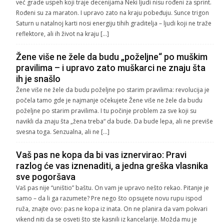
već grade uspeh koji traje decenijama Neki ljudi nisu rođeni za sprint.
Rođeni su za maraton. I upravo zato na kraju pobeđuju. Sunce trigon
Saturn u natalnoj karti nosi energiju tihih graditelja – ljudi koji ne traže
reflektore, ali ih život na kraju […]
Žene više ne žele da budu „poželjne“ po muškim
pravilima – i upravo zato muškarci ne znaju šta
ih je snašlo
Žene više ne žele da budu poželjne po starim pravilima: revolucija je
počela tamo gde je najmanje očekujete Žene više ne žele da budu
poželjne po starim pravilima. I tu počinje problem za sve koji su
navikli da znaju šta „žena treba“ da bude. Da bude lepa, ali ne previše
svesna toga. Senzualna, ali ne […]
Vaš pas ne kopa da bi vas iznervirao: Pravi
razlog će vas iznenaditi, a jedna greška vlasnika
sve pogoršava
Vaš pas nije “uništio” baštu. On vam je upravo nešto rekao. Pitanje je
samo – da li ga razumete? Pre nego što opsujete novu rupu ispod
ruža, znajte ovo: pas ne kopa iz inata. On ne planira da vam pokvari
vikend niti da se osveti što ste kasnili iz kancelarije. Možda mu je