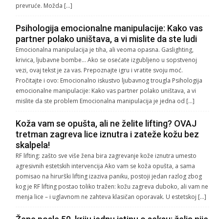
prevruće. Možda […]
Psihologija emocionalne manipulacije: Kako vas
partner polako uništava, a vi mislite da ste ludi
Emocionalna manipulacija je tiha, ali veoma opasna. Gaslighting,
krivica, ljubavne bombe… Ako se osećate izgubljeno u sopstvenoj
vezi, ovaj tekst je za vas. Prepoznajte igru i vratite svoju moć.
Pročitajte i ovo: Emocionalno iskustvo ljubavnog trougla Psihologija
emocionalne manipulacije: Kako vas partner polako uništava, a vi
mislite da ste problem Emocionalna manipulacija je jedna od […]
Koža vam se opušta, ali ne želite lifting? OVAJ
tretman zagreva lice iznutra i zateže kožu bez
skalpela!
RF lifting: zašto sve više žena bira zagrevanje kože iznutra umesto
agresivnih estetskih intervencija Ako vam se koža opušta, a sama
pomisao na hirurški lifting izaziva paniku, postoji jedan razlog zbog
kog je RF lifting postao toliko tražen: kožu zagreva duboko, ali vam ne
menja lice – i uglavnom ne zahteva klasičan oporavak. U estetskoj […]