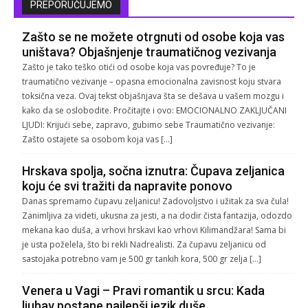
PREPORUČUJEMO
Zašto se ne možete otrgnuti od osobe koja vas
uništava? Objašnjenje traumatičnog vezivanja
Zašto je tako teško otići od osobe koja vas povređuje? To je
traumatično vezivanje – opasna emocionalna zavisnost koju stvara
toksična veza. Ovaj tekst objašnjava šta se dešava u vašem mozgu i
kako da se oslobodite. Pročitajte i ovo: EMOCIONALNO ZAKLJUČANI
LJUDI: Krijući sebe, zapravo, gubimo sebe Traumatično vezivanje:
Zašto ostajete sa osobom koja vas […]
Hrskava spolja, sočna iznutra: Čupava zeljanica
koju će svi tražiti da napravite ponovo
Danas spremamo čupavu zeljanicu! Zadovoljstvo i užitak za sva čula!
Zanimljiva za videti, ukusna za jesti, a na dodir čista fantazija, odozdo
mekana kao duša, a vrhovi hrskavi kao vrhovi Kilimandžara! Sama bi
je usta poželela, što bi rekli Nadrealisti. Za čupavu zeljanicu od
sastojaka potrebno vam je 500 gr tankih kora, 500 gr zelja […]
Venera u Vagi – Pravi romantik u srcu: Kada
ljubav postane najlepši jezik duše