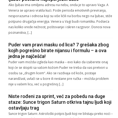
Ako ljubav ima omiljenu adresu na nebu, onda je to upravo Vaga. A
Venera se upravo vratila kući. Posle perioda emotivnih previranja,
nesporazuma i odnosa koji su više ličili na borbu nego na ljubav, stiže
potpuno drugačija energija. Venera u Vagi budi romantiku. Podseća
nas koliko vrede nežnost, poštovanje i iskren razgovor. Donosi nova
poznanstva, […]
Puder vam pravi masku od lica? 7 grešaka zbog
kojih pogrešno birate nijansu i formulu – a ova
jedna je najčešća!
Puder vam možda izgleda kao maska – evo kako da izaberete onaj
koji će se stopiti sa vašom kožom Puder ne treba da vas pretvori u
osobu sa „drugim licem“. Ako se razdvaja od kože, postaje
narandžast, uvlači se u bore ili nestane pre ručka – možda problem
nije u vašem licu, već u pogrešnoj […]
Niste rođeni za sprint, već za pobedu na duge
staze: Sunce trigon Saturn otkriva tajnu ljudi koji
ostavljaju trag
Sunce trigon Saturn: Astrološki potpis ljudi koji ne blistaju preko noći –