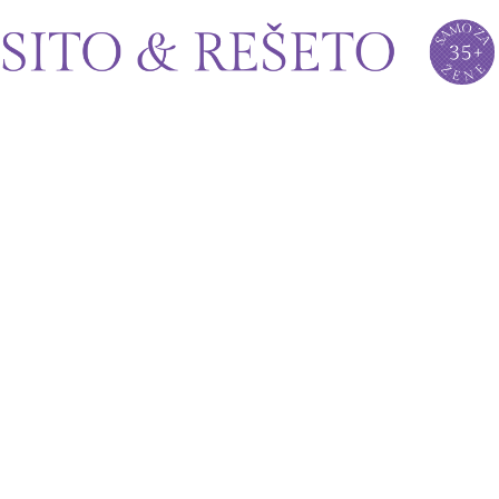
Sito&Rešeto