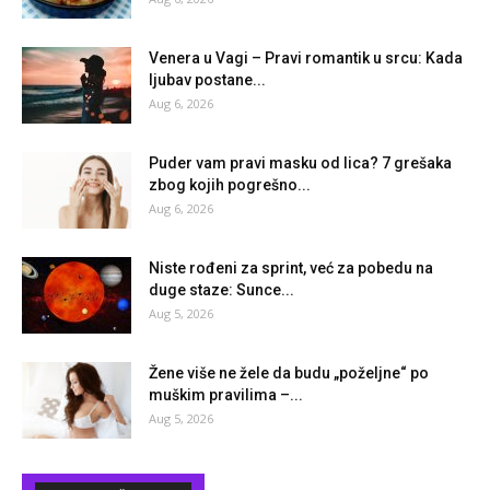
Venera u Vagi – Pravi romantik u srcu: Kada
ljubav postane...
Aug 6, 2026
Puder vam pravi masku od lica? 7 grešaka
zbog kojih pogrešno...
Aug 6, 2026
Niste rođeni za sprint, već za pobedu na
duge staze: Sunce...
Aug 5, 2026
Žene više ne žele da budu „poželjne“ po
muškim pravilima –...
Aug 5, 2026