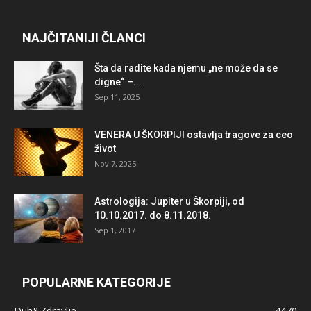
NAJČITANIJI ČLANCI
Šta da radite kada njemu „ne može da se
digne“ –...
Sep 11, 2025
VENERA U ŠKORPIJI ostavlja tragove za ceo
život
Nov 7, 2025
Astrologija: Jupiter u Škorpiji, od
10.10.2017. do 8.11.2018.
Sep 1, 2017
POPULARNE KATEGORIJE
Duh&Zdravlje
4470