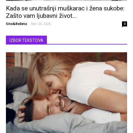
Kada se unutrašnji muškarac i žena sukobe:
Zašto vam ljubavni život...
Sito&Rešeto
-
Mar 20, 2026
0
IZBOR TEKSTOVA