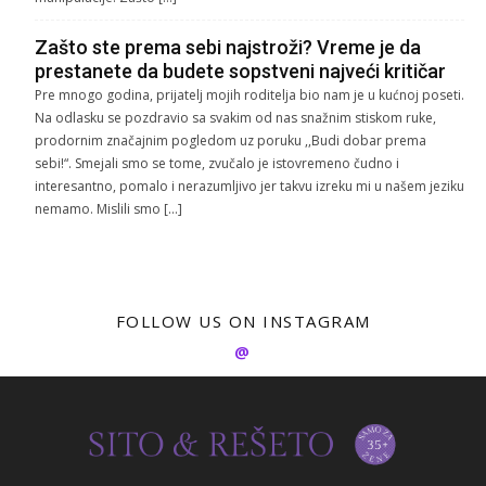
Zašto ste prema sebi najstroži? Vreme je da
prestanete da budete sopstveni najveći kritičar
Pre mnogo godina, prijatelj mojih roditelja bio nam je u kućnoj poseti.
Na odlasku se pozdravio sa svakim od nas snažnim stiskom ruke,
prodornim značajnim pogledom uz poruku ,,Budi dobar prema
sebi!“. Smejali smo se tome, zvučalo je istovremeno čudno i
interesantno, pomalo i nerazumljivo jer takvu izreku mi u našem jeziku
nemamo. Mislili smo […]
FOLLOW US ON INSTAGRAM
@