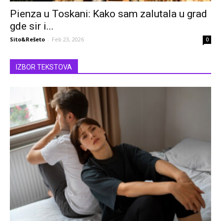
Pienza u Toskani: Kako sam zalutala u grad
gde sir i...
Sito&Rešeto
-
Feb 23, 2026
0
IZBOR TEKSTOVA