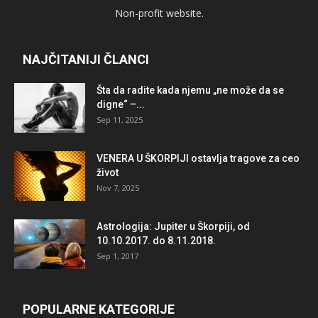
Non-profit website.
NAJČITANIJI ČLANCI
Šta da radite kada njemu „ne može da se
digne“ –...
Sep 11, 2025
VENERA U ŠKORPIJI ostavlja tragove za ceo
život
Nov 7, 2025
Astrologija: Jupiter u Škorpiji, od
10.10.2017. do 8.11.2018.
Sep 1, 2017
POPULARNE KATEGORIJE