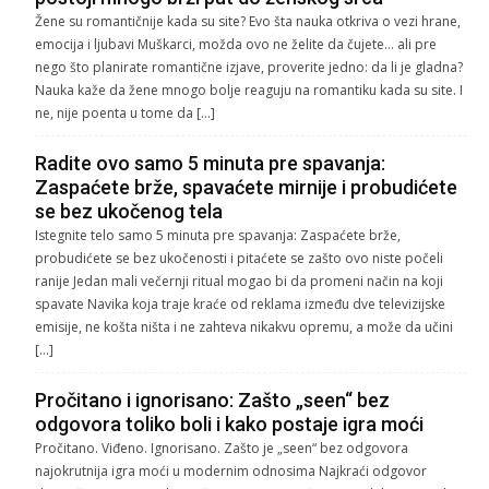
Žene su romantičnije kada su site? Evo šta nauka otkriva o vezi hrane,
emocija i ljubavi Muškarci, možda ovo ne želite da čujete… ali pre
nego što planirate romantične izjave, proverite jedno: da li je gladna?
Nauka kaže da žene mnogo bolje reaguju na romantiku kada su site. I
ne, nije poenta u tome da […]
Radite ovo samo 5 minuta pre spavanja:
Zaspaćete brže, spavaćete mirnije i probudićete
se bez ukočenog tela
Istegnite telo samo 5 minuta pre spavanja: Zaspaćete brže,
probudićete se bez ukočenosti i pitaćete se zašto ovo niste počeli
ranije Jedan mali večernji ritual mogao bi da promeni način na koji
spavate Navika koja traje kraće od reklama između dve televizijske
emisije, ne košta ništa i ne zahteva nikakvu opremu, a može da učini
[…]
Pročitano i ignorisano: Zašto „seen“ bez
odgovora toliko boli i kako postaje igra moći
Pročitano. Viđeno. Ignorisano. Zašto je „seen“ bez odgovora
najokrutnija igra moći u modernim odnosima Najkraći odgovor