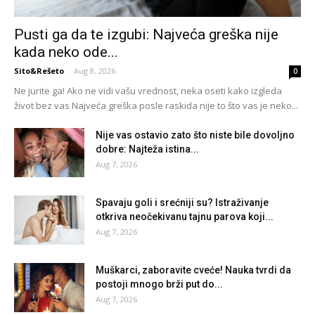
Pusti ga da te izgubi: Najveća greška nije
kada neko ode...
Sito&Rešeto
-
Aug 8, 2026
0
Ne jurite ga! Ako ne vidi vašu vrednost, neka oseti kako izgleda
život bez vas Najveća greška posle raskida nije to što vas je neko...
Nije vas ostavio zato što niste bile dovoljno
dobre: Najteža istina...
Aug 7, 2026
Spavaju goli i srećniji su? Istraživanje
otkriva neočekivanu tajnu parova koji...
Aug 7, 2026
Muškarci, zaboravite cveće! Nauka tvrdi da
postoji mnogo brži put do...
Aug 7, 2026