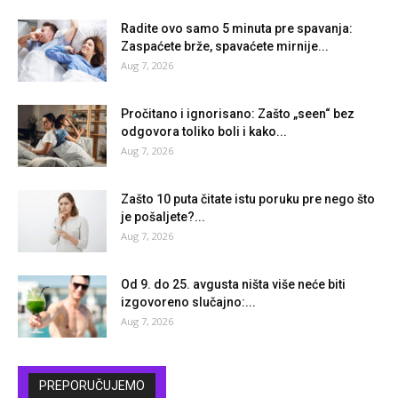
Radite ovo samo 5 minuta pre spavanja:
Zaspaćete brže, spavaćete mirnije...
Aug 7, 2026
Pročitano i ignorisano: Zašto „seen“ bez
odgovora toliko boli i kako...
Aug 7, 2026
Zašto 10 puta čitate istu poruku pre nego što
je pošaljete?...
Aug 7, 2026
Od 9. do 25. avgusta ništa više neće biti
izgovoreno slučajno:...
Aug 7, 2026
PREPORUČUJEMO