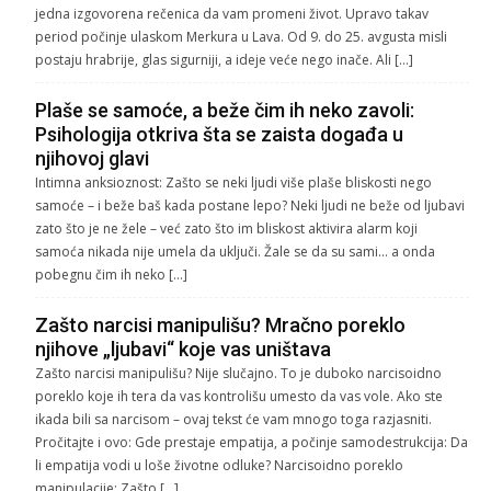
jedna izgovorena rečenica da vam promeni život. Upravo takav
period počinje ulaskom Merkura u Lava. Od 9. do 25. avgusta misli
postaju hrabrije, glas sigurniji, a ideje veće nego inače. Ali […]
Plaše se samoće, a beže čim ih neko zavoli:
Psihologija otkriva šta se zaista događa u
njihovoj glavi
Intimna anksioznost: Zašto se neki ljudi više plaše bliskosti nego
samoće – i beže baš kada postane lepo? Neki ljudi ne beže od ljubavi
zato što je ne žele – već zato što im bliskost aktivira alarm koji
samoća nikada nije umela da uključi. Žale se da su sami… a onda
pobegnu čim ih neko […]
Zašto narcisi manipulišu? Mračno poreklo
njihove „ljubavi“ koje vas uništava
Zašto narcisi manipulišu? Nije slučajno. To je duboko narcisoidno
poreklo koje ih tera da vas kontrolišu umesto da vas vole. Ako ste
ikada bili sa narcisom – ovaj tekst će vam mnogo toga razjasniti.
Pročitajte i ovo: Gde prestaje empatija, a počinje samodestrukcija: Da
li empatija vodi u loše životne odluke? Narcisoidno poreklo
manipulacije: Zašto […]