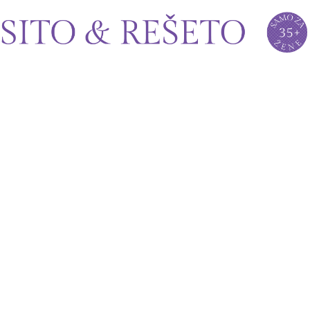
Sito&Rešeto