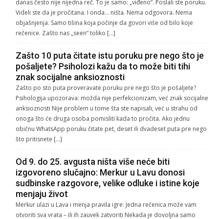
danas često nije nijedna reč. To je samo: „viđeno“. Poslali ste poruku.
Videli ste da je pročitana. I onda… ništa. Nema odgovora. Nema
objašnjenja. Samo tišina koja počinje da govori više od bilo koje
rečenice. Zašto nas „seen“ toliko […]
Zašto 10 puta čitate istu poruku pre nego što je
pošaljete? Psiholozi kažu da to može biti tihi
znak socijalne anksioznosti
Zašto po sto puta proveravate poruku pre nego što je pošaljete?
Psihologija upozorava: možda nije perfekcionizam, već znak socijalne
anksioznosti Nije problem u tome šta ste napisali, već u strahu od
onoga što će druga osoba pomisliti kada to pročita. Ako jednu
običnu WhatsApp poruku čitate pet, deset ili dvadeset puta pre nego
što pritisnete […]
Od 9. do 25. avgusta ništa više neće biti
izgovoreno slučajno: Merkur u Lavu donosi
sudbinske razgovore, velike odluke i istine koje
menjaju život
Merkur ulazi u Lava i menja pravila igre: Jedna rečenica može vam
otvoriti sva vrata – ili ih zauvek zatvoriti Nekada je dovoljna samo