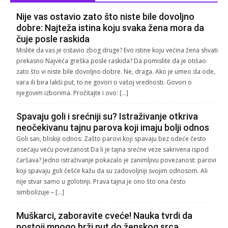
Nije vas ostavio zato što niste bile dovoljno
dobre: Najteža istina koju svaka žena mora da
čuje posle raskida
Mislite da vas je ostavio zbog druge? Evo istine koju većina žena shvati
prekasno Najveća greška posle raskida? Da pomislite da je otišao
zato što vi niste bile dovoljno dobre. Ne, draga. Ako je umeo da ode,
vara ili bira lakši put, to ne govori o vašoj vrednosti. Govori o
njegovim izborima. Pročitajte i ovo: […]
Spavaju goli i srećniji su? Istraživanje otkriva
neočekivanu tajnu parova koji imaju bolji odnos
Goli san, bliskiji odnos: Zašto parovi koji spavaju bez odeće često
osećaju veću povezanost Da li je tajna srećne veze sakrivena ispod
čaršava? Jedno istraživanje pokazalo je zanimljivu povezanost: parovi
koji spavaju goli češće kažu da su zadovoljniji svojim odnosom. Ali
nije stvar samo u golotinji. Prava tajna je ono što ona često
simbolizuje – […]
Muškarci, zaboravite cveće! Nauka tvrdi da
postoji mnogo brži put do ženskog srca