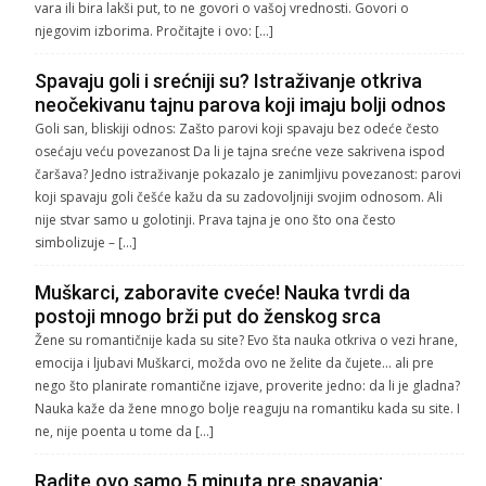
vara ili bira lakši put, to ne govori o vašoj vrednosti. Govori o
njegovim izborima. Pročitajte i ovo: […]
Spavaju goli i srećniji su? Istraživanje otkriva
neočekivanu tajnu parova koji imaju bolji odnos
Goli san, bliskiji odnos: Zašto parovi koji spavaju bez odeće često
osećaju veću povezanost Da li je tajna srećne veze sakrivena ispod
čaršava? Jedno istraživanje pokazalo je zanimljivu povezanost: parovi
koji spavaju goli češće kažu da su zadovoljniji svojim odnosom. Ali
nije stvar samo u golotinji. Prava tajna je ono što ona često
simbolizuje – […]
Muškarci, zaboravite cveće! Nauka tvrdi da
postoji mnogo brži put do ženskog srca
Žene su romantičnije kada su site? Evo šta nauka otkriva o vezi hrane,
emocija i ljubavi Muškarci, možda ovo ne želite da čujete… ali pre
nego što planirate romantične izjave, proverite jedno: da li je gladna?
Nauka kaže da žene mnogo bolje reaguju na romantiku kada su site. I
ne, nije poenta u tome da […]
Radite ovo samo 5 minuta pre spavanja: