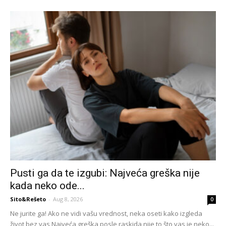
Pusti ga da te izgubi: Najveća greška nije
kada neko ode...
Sito&Rešeto
-
Aug 8, 2026
0
Ne jurite ga! Ako ne vidi vašu vrednost, neka oseti kako izgleda
život bez vas Najveća greška posle raskida nije to što vas je neko...