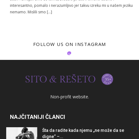
interesantno, pomalo i nerazumljivo jer takvu izreku mi u našem jeziku
nemamo. Mislili smo […]
FOLLOW US ON INSTAGRAM
@
Non-profit website.
NAJČITANIJI ČLANCI
Šta da radite kada njemu „ne može da se
digne“ –...