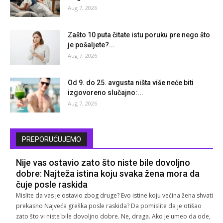
Aug 7, 2026
Zašto 10 puta čitate istu poruku pre nego što
je pošaljete?...
Aug 7, 2026
Od 9. do 25. avgusta ništa više neće biti
izgovoreno slučajno:...
Aug 7, 2026
PREPORUČUJEMO
Nije vas ostavio zato što niste bile dovoljno
dobre: Najteža istina koju svaka žena mora da
čuje posle raskida
Mislite da vas je ostavio zbog druge? Evo istine koju većina žena shvati
prekasno Najveća greška posle raskida? Da pomislite da je otišao
zato što vi niste bile dovoljno dobre. Ne, draga. Ako je umeo da ode,