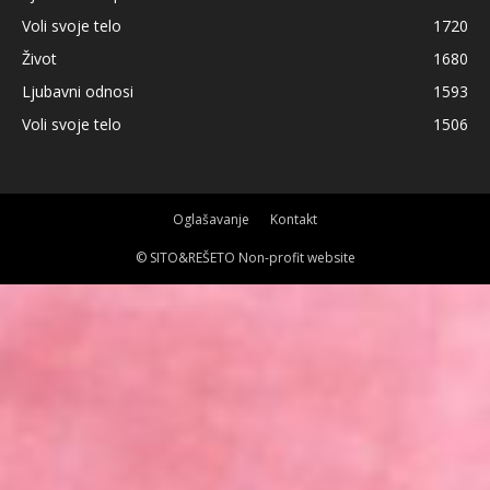
Voli svoje telo
1720
Život
1680
Ljubavni odnosi
1593
Voli svoje telo
1506
Oglašavanje
Kontakt
© SITO&REŠETO Non-profit website