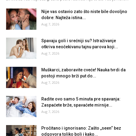
Nije vas ostavio zato što niste bile dovoljno
dobre: Najteža istina...
Aug 7, 2026
Spavaju goli i srećniji su? Istraživanje
otkriva neočekivanu tajnu parova koji...
Aug 7, 2026
Muškarci, zaboravite cveće! Nauka tvrdi da
postoji mnogo brži put do...
Aug 7, 2026
Radite ovo samo 5 minuta pre spavanja:
Zaspaćete brže, spavaćete mirnije...
Aug 7, 2026
Pročitano i ignorisano: Zašto „seen“ bez
odgovora toliko boli i kako...