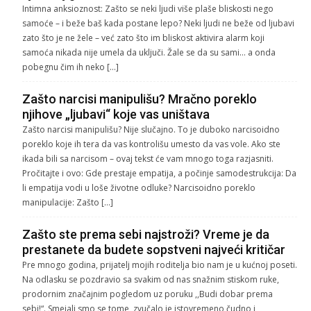
Intimna anksioznost: Zašto se neki ljudi više plaše bliskosti nego
samoće – i beže baš kada postane lepo? Neki ljudi ne beže od ljubavi
zato što je ne žele – već zato što im bliskost aktivira alarm koji
samoća nikada nije umela da uključi. Žale se da su sami… a onda
pobegnu čim ih neko […]
Zašto narcisi manipulišu? Mračno poreklo
njihove „ljubavi“ koje vas uništava
Zašto narcisi manipulišu? Nije slučajno. To je duboko narcisoidno
poreklo koje ih tera da vas kontrolišu umesto da vas vole. Ako ste
ikada bili sa narcisom – ovaj tekst će vam mnogo toga razjasniti.
Pročitajte i ovo: Gde prestaje empatija, a počinje samodestrukcija: Da
li empatija vodi u loše životne odluke? Narcisoidno poreklo
manipulacije: Zašto […]
Zašto ste prema sebi najstroži? Vreme je da
prestanete da budete sopstveni najveći kritičar
Pre mnogo godina, prijatelj mojih roditelja bio nam je u kućnoj poseti.
Na odlasku se pozdravio sa svakim od nas snažnim stiskom ruke,
prodornim značajnim pogledom uz poruku ,,Budi dobar prema
sebi!“. Smejali smo se tome, zvučalo je istovremeno čudno i