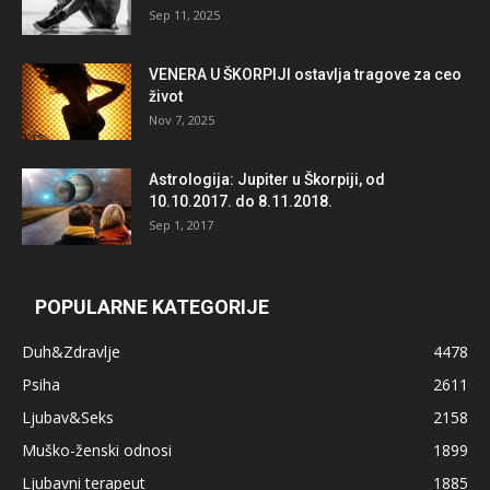
Sep 11, 2025
VENERA U ŠKORPIJI ostavlja tragove za ceo
život
Nov 7, 2025
Astrologija: Jupiter u Škorpiji, od
10.10.2017. do 8.11.2018.
Sep 1, 2017
POPULARNE KATEGORIJE
Duh&Zdravlje
4478
Psiha
2611
Ljubav&Seks
2158
Muško-ženski odnosi
1899
Ljubavni terapeut
1885