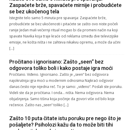
Zaspaćete brže, spavaćete mirnije i probudićete
se bez ukočenog tela
Istegnite telo samo 5 minuta pre spavanja: Zaspaćete brže,
probudićete se bez ukočenosti i pitaćete se zašto ovo niste počeli
ranije Jedan mali večernji ritual mogao bi da promeni način na koji
spavate Navika koja traje kraće od reklama između dve televizijske
emisije, ne košta ništa i ne zahteva nikakvu opremu, a može da učini
[…]
Pročitano i ignorisano: Zašto „seen“ bez
odgovora toliko boli i kako postaje igra moći
Pročitano. Viđeno. Ignorisano. Zašto je „seen“ bez odgovora
najokrutnija igra moći u modernim odnosima Najkraći odgovor
danas često nije nijedna reč. To je samo: „viđeno“. Poslali ste poruku.
Videli ste da je pročitana. I onda… ništa. Nema odgovora. Nema
objašnjenja. Samo tišina koja počinje da govori više od bilo koje
rečenice. Zašto nas „seen“ toliko […]
Zašto 10 puta čitate istu poruku pre nego što je
pošaljete? Psiholozi kažu da to može biti tihi