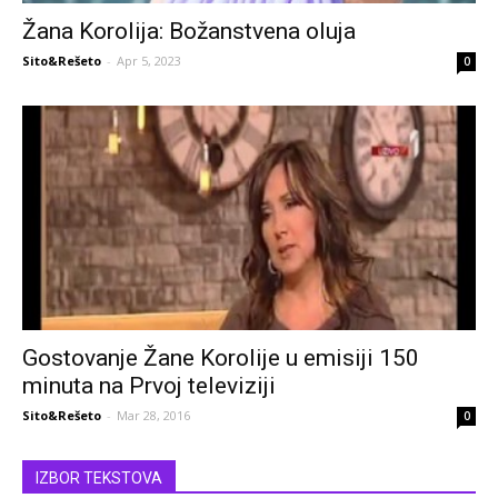
Žana Korolija: Božanstvena oluja
Sito&Rešeto
-
Apr 5, 2023
0
Gostovanje Žane Korolije u emisiji 150
minuta na Prvoj televiziji
Sito&Rešeto
-
Mar 28, 2016
0
IZBOR TEKSTOVA