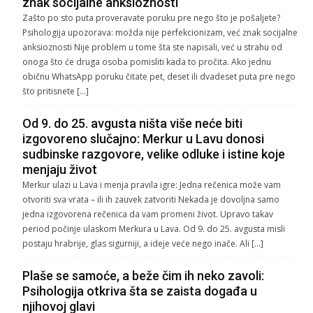
znak socijalne anksioznosti
Zašto po sto puta proveravate poruku pre nego što je pošaljete?
Psihologija upozorava: možda nije perfekcionizam, već znak socijalne
anksioznosti Nije problem u tome šta ste napisali, već u strahu od
onoga što će druga osoba pomisliti kada to pročita. Ako jednu
običnu WhatsApp poruku čitate pet, deset ili dvadeset puta pre nego
što pritisnete […]
Od 9. do 25. avgusta ništa više neće biti
izgovoreno slučajno: Merkur u Lavu donosi
sudbinske razgovore, velike odluke i istine koje
menjaju život
Merkur ulazi u Lava i menja pravila igre: Jedna rečenica može vam
otvoriti sva vrata – ili ih zauvek zatvoriti Nekada je dovoljna samo
jedna izgovorena rečenica da vam promeni život. Upravo takav
period počinje ulaskom Merkura u Lava. Od 9. do 25. avgusta misli
postaju hrabrije, glas sigurniji, a ideje veće nego inače. Ali […]
Plaše se samoće, a beže čim ih neko zavoli:
Psihologija otkriva šta se zaista događa u
njihovoj glavi