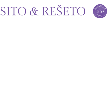
Sito&Rešeto