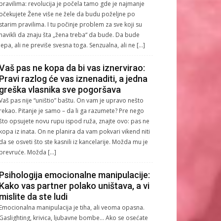
pravilima: revolucija je počela tamo gde je najmanje
očekujete Žene više ne žele da budu poželjne po
starim pravilima. I tu počinje problem za sve koji su
navikli da znaju šta „žena treba“ da bude. Da bude
lepa, ali ne previše svesna toga. Senzualna, ali ne […]
Vaš pas ne kopa da bi vas iznervirao:
Pravi razlog će vas iznenaditi, a jedna
greška vlasnika sve pogoršava
Vaš pas nije “uništio” baštu. On vam je upravo nešto
rekao. Pitanje je samo – da li ga razumete? Pre nego
što opsujete novu rupu ispod ruža, znajte ovo: pas ne
kopa iz inata. On ne planira da vam pokvari vikend niti
da se osveti što ste kasnili iz kancelarije. Možda mu je
prevruće. Možda […]
Psihologija emocionalne manipulacije:
Kako vas partner polako uništava, a vi
mislite da ste ludi
Emocionalna manipulacija je tiha, ali veoma opasna.
Gaslighting, krivica, ljubavne bombe… Ako se osećate