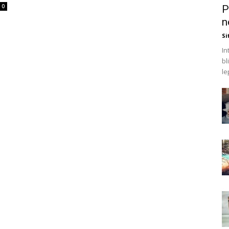
0
P
n
Si
In
bl
le