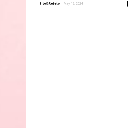
Sito&Rešeto
-
May 16, 2024