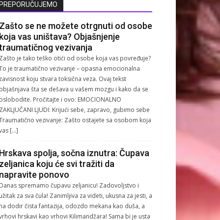
PREPORUČUJEMO
Zašto se ne možete otrgnuti od osobe
koja vas uništava? Objašnjenje
traumatičnog vezivanja
Zašto je tako teško otići od osobe koja vas povređuje?
To je traumatično vezivanje – opasna emocionalna
zavisnost koju stvara toksična veza. Ovaj tekst
objašnjava šta se dešava u vašem mozgu i kako da se
oslobodite. Pročitajte i ovo: EMOCIONALNO
ZAKLJUČANI LJUDI: Krijući sebe, zapravo, gubimo sebe
Traumatično vezivanje: Zašto ostajete sa osobom koja
vas […]
Hrskava spolja, sočna iznutra: Čupava
zeljanica koju će svi tražiti da
napravite ponovo
Danas spremamo čupavu zeljanicu! Zadovoljstvo i
užitak za sva čula! Zanimljiva za videti, ukusna za jesti, a
na dodir čista fantazija, odozdo mekana kao duša, a
vrhovi hrskavi kao vrhovi Kilimandžara! Sama bi je usta