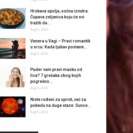
Hrskava spolja, sočna iznutra:
Čupava zeljanica koju će svi
tražiti da...
Aug 6, 2026
Venera u Vagi – Pravi romantik
u srcu: Kada ljubav postane...
Aug 6, 2026
Puder vam pravi masku od
lica? 7 grešaka zbog kojih
pogrešno...
Aug 6, 2026
Niste rođeni za sprint, već za
pobedu na duge staze: Sunce...
Aug 5, 2026