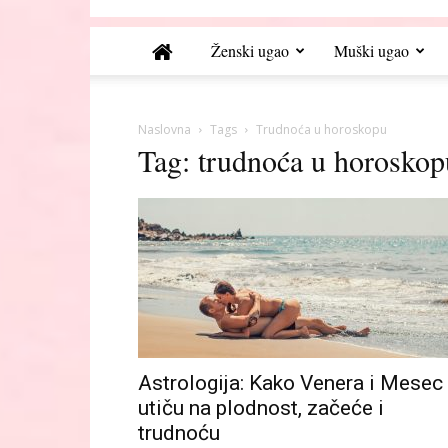
Ženski ugao
Muški ugao
Naslovna
Tags
Trudnoća u horoskopu
Tag: trudnoća u horoskop
Astrologija: Kako Venera i Mesec
utiču na plodnost, začeće i
trudnoću