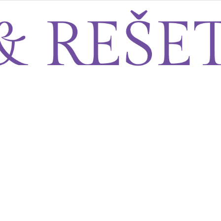
Sito&Rešeto