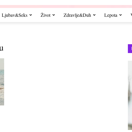
Ljubav&Seks
Život
Zdravlje&Duh
Lepota
u