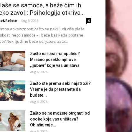
laše se samoće, a beže čim ih
eko zavoli: Psihologija otkriva...
to&Rešeto
-
Aug 6, 2026
0
timna anksioznost: Zašto se neki ljudi više plaše
iskosti nego samoće – i beže baš kada postane
po? Neki ljudi ne beže od ljubavi zato...
Zašto narcisi manipulišu?
Mračno poreklo njihove
„ljubavi“ koje vas uništava
Aug 6, 2026
Zašto ste prema sebi najstroži?
Vreme je da prestanete da
budete...
Aug 6, 2026
Zašto se ne možete otrgnuti od
osobe koja vas uništava?
Objašnjenje...
Aug 6, 2026