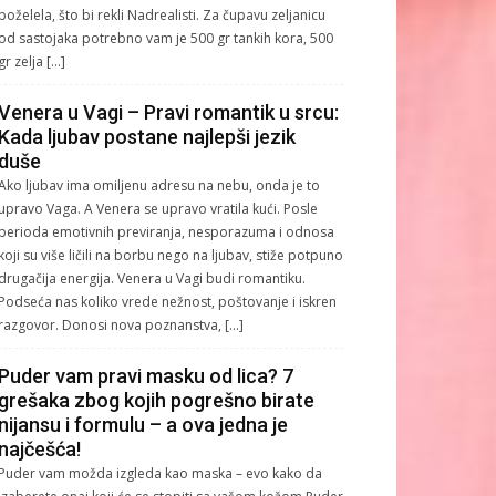
poželela, što bi rekli Nadrealisti. Za čupavu zeljanicu
od sastojaka potrebno vam je 500 gr tankih kora, 500
gr zelja […]
Venera u Vagi – Pravi romantik u srcu:
Kada ljubav postane najlepši jezik
duše
Ako ljubav ima omiljenu adresu na nebu, onda je to
upravo Vaga. A Venera se upravo vratila kući. Posle
perioda emotivnih previranja, nesporazuma i odnosa
koji su više ličili na borbu nego na ljubav, stiže potpuno
drugačija energija. Venera u Vagi budi romantiku.
Podseća nas koliko vrede nežnost, poštovanje i iskren
razgovor. Donosi nova poznanstva, […]
Puder vam pravi masku od lica? 7
grešaka zbog kojih pogrešno birate
nijansu i formulu – a ova jedna je
najčešća!
Puder vam možda izgleda kao maska – evo kako da