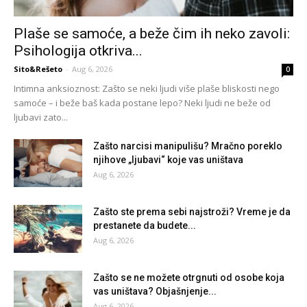
Plaše se samoće, a beže čim ih neko zavoli:
Psihologija otkriva...
Sito&Rešeto
-
Aug 6, 2026
0
Intimna anksioznost: Zašto se neki ljudi više plaše bliskosti nego
samoće – i beže baš kada postane lepo? Neki ljudi ne beže od
ljubavi zato...
Zašto narcisi manipulišu? Mračno poreklo
njihove „ljubavi“ koje vas uništava
Aug 6, 2026
Zašto ste prema sebi najstroži? Vreme je da
prestanete da budete...
Aug 6, 2026
Zašto se ne možete otrgnuti od osobe koja
vas uništava? Objašnjenje...
Aug 6, 2026