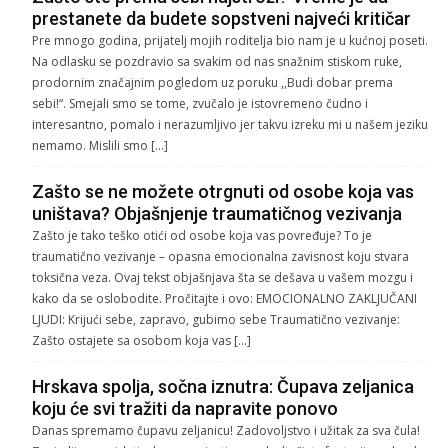
prestanete da budete sopstveni najveći kritičar
Pre mnogo godina, prijatelj mojih roditelja bio nam je u kućnoj poseti.
Na odlasku se pozdravio sa svakim od nas snažnim stiskom ruke,
prodornim značajnim pogledom uz poruku ,,Budi dobar prema
sebi!“. Smejali smo se tome, zvučalo je istovremeno čudno i
interesantno, pomalo i nerazumljivo jer takvu izreku mi u našem jeziku
nemamo. Mislili smo […]
Zašto se ne možete otrgnuti od osobe koja vas
uništava? Objašnjenje traumatičnog vezivanja
Zašto je tako teško otići od osobe koja vas povređuje? To je
traumatično vezivanje – opasna emocionalna zavisnost koju stvara
toksična veza. Ovaj tekst objašnjava šta se dešava u vašem mozgu i
kako da se oslobodite. Pročitajte i ovo: EMOCIONALNO ZAKLJUČANI
LJUDI: Krijući sebe, zapravo, gubimo sebe Traumatično vezivanje:
Zašto ostajete sa osobom koja vas […]
Hrskava spolja, sočna iznutra: Čupava zeljanica
koju će svi tražiti da napravite ponovo
Danas spremamo čupavu zeljanicu! Zadovoljstvo i užitak za sva čula!