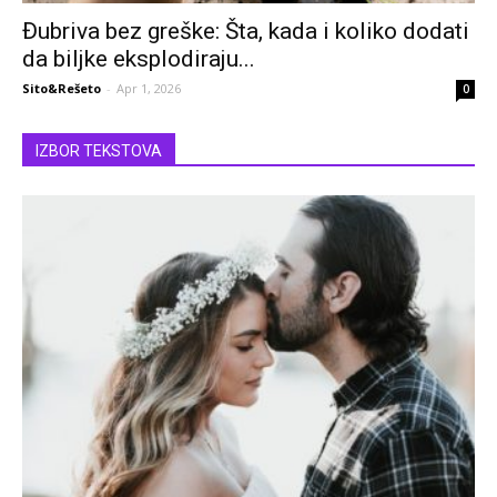
Đubriva bez greške: Šta, kada i koliko dodati
da biljke eksplodiraju...
Sito&Rešeto
-
Apr 1, 2026
0
IZBOR TEKSTOVA