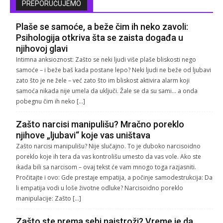
PREPORUČUJEMO
Plaše se samoće, a beže čim ih neko zavoli:
Psihologija otkriva šta se zaista događa u
njihovoj glavi
Intimna anksioznost: Zašto se neki ljudi više plaše bliskosti nego
samoće – i beže baš kada postane lepo? Neki ljudi ne beže od ljubavi
zato što je ne žele – već zato što im bliskost aktivira alarm koji
samoća nikada nije umela da uključi. Žale se da su sami… a onda
pobegnu čim ih neko […]
Zašto narcisi manipulišu? Mračno poreklo
njihove „ljubavi“ koje vas uništava
Zašto narcisi manipulišu? Nije slučajno. To je duboko narcisoidno
poreklo koje ih tera da vas kontrolišu umesto da vas vole. Ako ste
ikada bili sa narcisom – ovaj tekst će vam mnogo toga razjasniti.
Pročitajte i ovo: Gde prestaje empatija, a počinje samodestrukcija: Da
li empatija vodi u loše životne odluke? Narcisoidno poreklo
manipulacije: Zašto […]
Zašto ste prema sebi najstroži? Vreme je da