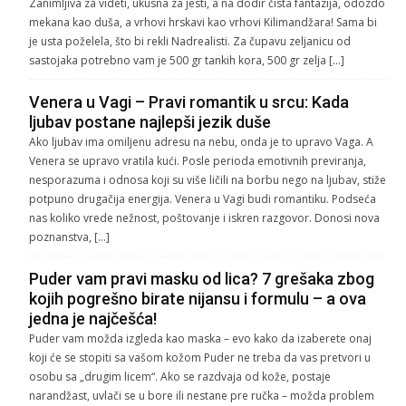
Zanimljiva za videti, ukusna za jesti, a na dodir čista fantazija, odozdo
mekana kao duša, a vrhovi hrskavi kao vrhovi Kilimandžara! Sama bi
je usta poželela, što bi rekli Nadrealisti. Za čupavu zeljanicu od
sastojaka potrebno vam je 500 gr tankih kora, 500 gr zelja […]
Venera u Vagi – Pravi romantik u srcu: Kada
ljubav postane najlepši jezik duše
Ako ljubav ima omiljenu adresu na nebu, onda je to upravo Vaga. A
Venera se upravo vratila kući. Posle perioda emotivnih previranja,
nesporazuma i odnosa koji su više ličili na borbu nego na ljubav, stiže
potpuno drugačija energija. Venera u Vagi budi romantiku. Podseća
nas koliko vrede nežnost, poštovanje i iskren razgovor. Donosi nova
poznanstva, […]
Puder vam pravi masku od lica? 7 grešaka zbog
kojih pogrešno birate nijansu i formulu – a ova
jedna je najčešća!
Puder vam možda izgleda kao maska – evo kako da izaberete onaj
koji će se stopiti sa vašom kožom Puder ne treba da vas pretvori u
osobu sa „drugim licem“. Ako se razdvaja od kože, postaje
narandžast, uvlači se u bore ili nestane pre ručka – možda problem