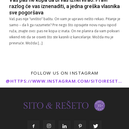
razlog će vas iznenaditi, a jedna greška vlasnika
sve pogoršava
Vaš pas nije “uništio” baštu. On vam je upravo nešto rekao. Pitanje je
samo – da li ga razumete? Pre nego što opsujete novu rupu ispod
ruža, znajte ovo: pas ne kopa iz inata. On ne planira da vam pokvari
vikend niti da se osveti što ste kasnili iz kancelarije. Možda mu je
prevruće. Možda […]
FOLLOW US ON INSTAGRAM
@HTTPS://WWW.INSTAGRAM.COM/SITOIRESETO/