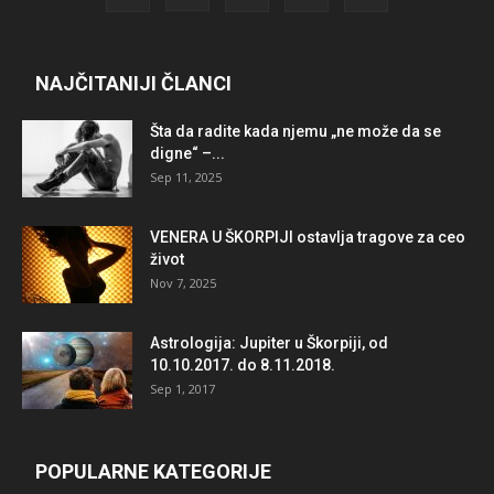
NAJČITANIJI ČLANCI
Šta da radite kada njemu „ne može da se
digne“ –...
Sep 11, 2025
VENERA U ŠKORPIJI ostavlja tragove za ceo
život
Nov 7, 2025
Astrologija: Jupiter u Škorpiji, od
10.10.2017. do 8.11.2018.
Sep 1, 2017
POPULARNE KATEGORIJE