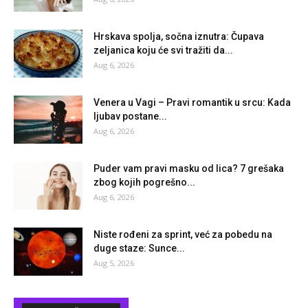
Hrskava spolja, sočna iznutra: Čupava
zeljanica koju će svi tražiti da...
Aug 6, 2026
Venera u Vagi – Pravi romantik u srcu: Kada
ljubav postane...
Aug 6, 2026
Puder vam pravi masku od lica? 7 grešaka
zbog kojih pogrešno...
Aug 6, 2026
Niste rođeni za sprint, već za pobedu na
duge staze: Sunce...
Aug 5, 2026