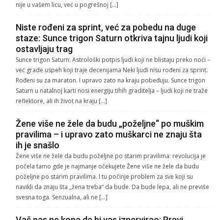
nije u vašem licu, već u pogrešnoj […]
Niste rođeni za sprint, već za pobedu na duge
staze: Sunce trigon Saturn otkriva tajnu ljudi koji
ostavljaju trag
Sunce trigon Saturn: Astrološki potpis ljudi koji ne blistaju preko noći –
već grade uspeh koji traje decenijama Neki ljudi nisu rođeni za sprint.
Rođeni su za maraton. I upravo zato na kraju pobeđuju. Sunce trigon
Saturn u natalnoj karti nosi energiju tihih graditelja – ljudi koji ne traže
reflektore, ali ih život na kraju […]
Žene više ne žele da budu „poželjne“ po muškim
pravilima – i upravo zato muškarci ne znaju šta
ih je snašlo
Žene više ne žele da budu poželjne po starim pravilima: revolucija je
počela tamo gde je najmanje očekujete Žene više ne žele da budu
poželjne po starim pravilima. I tu počinje problem za sve koji su
navikli da znaju šta „žena treba“ da bude. Da bude lepa, ali ne previše
svesna toga. Senzualna, ali ne […]
Vaš pas ne kopa da bi vas iznervirao: Pravi