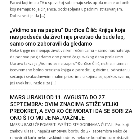
Parovi koji imaju TV u spavaćoj sobi imaju seks upola manje od onih
koji nemaju: to je činjenica, potkrepljena uglednim istraživanjem.
Dobra vest je da […]
„Vidimo se na papiru“ Đurđice Čilić: Knjiga koja
nas podseća da život nije prestao da bude lep,
samo smo zaboravili da gledamo
Neke knjige ne menjaju život velikim rečenicama – samo nas nateraju
da ponovo pogledamo ono pored čega svakog dana prolazimo.
Upravo takva je „Vidimo se na papiru“ Đurđice Čilić, nežna, intimna i
istovremeno bolno precizna knjiga o porodici, gubicima, odrastanju,
sećanju i svakodnevnim malim prizorima u kojima se, uprkos svemu,
još uvek kriju razlozi za […]
MARS U RAKU OD 11. AVGUSTA DO 27.
SEPTEMBRA: OVIM ZNACIMA STIŽE VELIKI
PREOKRET, A EVO KO ĆE MORATI DA SE BORI ZA
ONO ŠTO MU JE NAJVAŽNIJE
MARS U RAKU ĆE POMERITI SVE ŠTO STE GODINAMA ĆUTALI: Evo koji
znakovi ulaze u najjaču emotivnu borbu do 27. septembra Neko će
renovirati kuću, neko raskinuti odnos, neko se konačno suprotstaviti