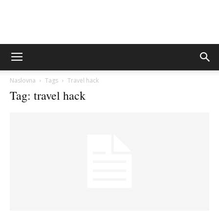
Sito&Rešeto
Naslovna
Tags
Travel hack
Tag: travel hack