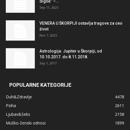
digne“ –...
Sep 11, 2025
VENERA U ŠKORPIJI ostavlja tragove za ceo
život
Nov 7, 2025
Astrologija: Jupiter u Škorpiji, od
10.10.2017. do 8.11.2018.
Sep 1, 2017
POPULARNE KATEGORIJE
Duh&Zdravlje
4478
Psiha
2611
Ljubav&Seks
2158
Muško-ženski odnosi
1899