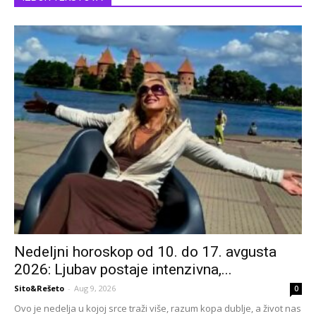
Nedeljni horoskop od 10. do 17. avgusta
2026: Ljubav postaje intenzivna,...
Sito&Rešeto
-
Aug 9, 2026
0
Ovo je nedelja u kojoj srce traži više, razum kopa dublje, a život nas