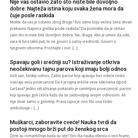
Nije vas ostavio zato što niste bile dovoljno
dobre: Najteža istina koju svaka žena mora da
čuje posle raskida
Mislite da vas je ostavio zbog druge? Evo istine koju većina žena shvati
prekasno Najveća greška posle raskida? Da pomislite da je otišao
zato što vi niste bile dovoljno dobre. Ne, draga. Ako je umeo da ode,
vara ili bira lakši put, to ne govori o vašoj vrednosti. Govori o
njegovim izborima. Pročitajte i ovo: […]
Spavaju goli i srećniji su? Istraživanje otkriva
neočekivanu tajnu parova koji imaju bolji odnos
Goli san, bliskiji odnos: Zašto parovi koji spavaju bez odeće često
osećaju veću povezanost Da li je tajna srećne veze sakrivena ispod
čaršava? Jedno istraživanje pokazalo je zanimljivu povezanost: parovi
koji spavaju goli češće kažu da su zadovoljniji svojim odnosom. Ali
nije stvar samo u golotinji. Prava tajna je ono što ona često
simbolizuje – […]
Muškarci, zaboravite cveće! Nauka tvrdi da
postoji mnogo brži put do ženskog srca
Žene su romantičnije kada su site? Evo šta nauka otkriva o vezi hrane,