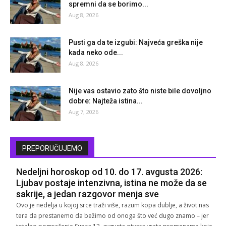
spremni da se borimo...
Aug 8, 2026
Pusti ga da te izgubi: Najveća greška nije
kada neko ode...
Aug 8, 2026
Nije vas ostavio zato što niste bile dovoljno
dobre: Najteža istina...
Aug 7, 2026
PREPORUČUJEMO
Nedeljni horoskop od 10. do 17. avgusta 2026:
Ljubav postaje intenzivna, istina ne može da se
sakrije, a jedan razgovor menja sve
Ovo je nedelja u kojoj srce traži više, razum kopa dublje, a život nas
tera da prestanemo da bežimo od onoga što već dugo znamo – jer