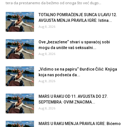
tera da prestanemo da bežimo od onoga što već dugo...
TOTALNO POMRAČENJE SUNCA U LAVU 12.
AVGUSTA MENJA PRAVILA IGRE: Istina...
Aug 8, 2026
Ove „bezazlene“ stvari u spavaćoj sobi
mogu da unište vaš seksualni...
Aug 8, 2026
„Vidimo se na papiru“ Đurđice Čilić: Knjiga
koja nas podseća da...
Aug 8, 2026
MARS U RAKU OD 11. AVGUSTA DO 27.
SEPTEMBRA: OVIM ZNACIMA...
Aug 8, 2026
MARS U RAKU MENJA PRAVILA IGRE: Bićemo