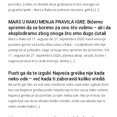
porodici, a neko će shvatiti da je godinama trošio energiju na
pogrešne ljude – Mars u Raku ne pokreće nas tamo gde bi […]
MARS U RAKU MENJA PRAVILA IGRE: Bićemo
spremni da se borimo za ono što volimo – ali i da
eksplodiramo zbog onoga što smo dugo ćutali
Mars u Raku od 11. avgusta do 27. septembra 2026: Kada emocije
postanu gorivo za borbu Mars ulazi u Raka – a odjednom više nije
pitanje ko je pobedio, nego za koga smo spremni da se borimo. Od
11. avgusta do 27. septembra 2026. planeta akcije, strasti, borbe i
nagona prolazi kroz znak emocija, doma, […]
Pusti ga da te izgubi: Najveća greška nije kada
neko ode – već kada ti zaboraviš koliko vrediš
Ne jurite ga! Ako ne vidi vašu vrednost, neka oseti kako izgleda život
bez vas Najveća greška posle raskida nije to što vas je neko ostavio.
Najveća greška je da potrčite za njim. Neka ode. Ako je morao da
izgubi baš vas da bi shvatio koliko vredite, onda vas nikada nije ni
video onako kako […]