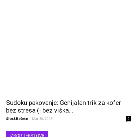
Sudoku pakovanje: Genijalan trik za kofer
bez stresa (i bez viška...
Sito&Rešeto
-
Mar 30, 2026
0
IZBOR TEKSTOVA