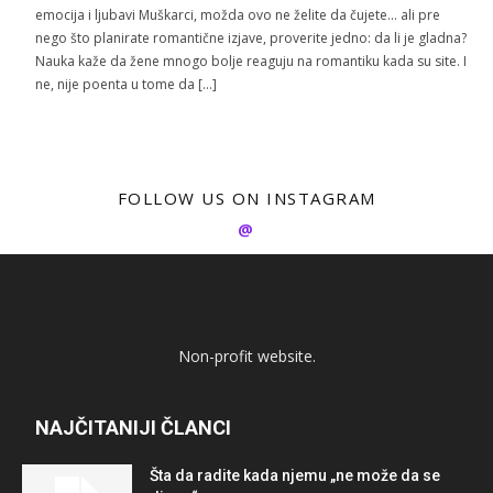
emocija i ljubavi Muškarci, možda ovo ne želite da čujete… ali pre
nego što planirate romantične izjave, proverite jedno: da li je gladna?
Nauka kaže da žene mnogo bolje reaguju na romantiku kada su site. I
ne, nije poenta u tome da […]
FOLLOW US ON INSTAGRAM
@
Non-profit website.
NAJČITANIJI ČLANCI
Šta da radite kada njemu „ne može da se