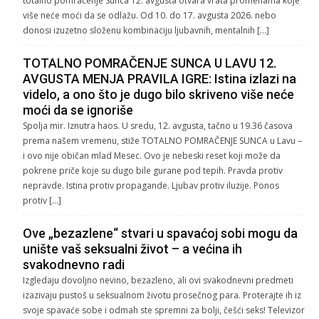
totalno pomračenje Sunca 12. avgusta otvara vrata promenama koje
više neće moći da se odlažu. Od 10. do 17. avgusta 2026. nebo
donosi izuzetno složenu kombinaciju ljubavnih, mentalnih […]
TOTALNO POMRAČENJE SUNCA U LAVU 12.
AVGUSTA MENJA PRAVILA IGRE: Istina izlazi na
videlo, a ono što je dugo bilo skriveno više neće
moći da se ignoriše
Spolja mir. Iznutra haos. U sredu, 12. avgusta, tačno u 19.36 časova
prema našem vremenu, stiže TOTALNO POMRAČENJE SUNCA u Lavu –
i ovo nije običan mlad Mesec. Ovo je nebeski reset koji može da
pokrene priče koje su dugo bile gurane pod tepih. Pravda protiv
nepravde. Istina protiv propagande. Ljubav protiv iluzije. Ponos
protiv […]
Ove „bezazlene“ stvari u spavaćoj sobi mogu da
unište vaš seksualni život – a većina ih
svakodnevno radi
Izgledaju dovoljno nevino, bezazleno, ali ovi svakodnevni predmeti
izazivaju pustoš u seksualnom životu prosečnog para. Proterajte ih iz
svoje spavaće sobe i odmah ste spremni za bolji, češći seks! Televizor