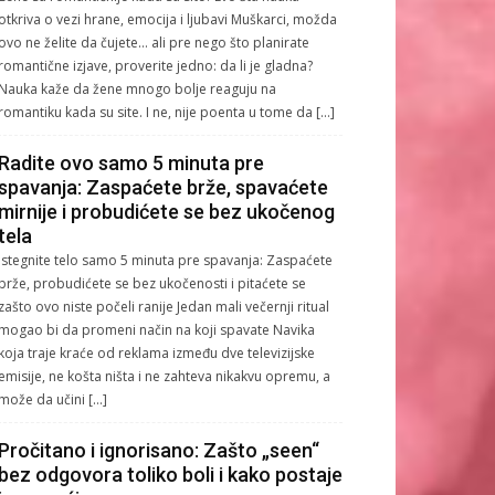
otkriva o vezi hrane, emocija i ljubavi Muškarci, možda
ovo ne želite da čujete… ali pre nego što planirate
romantične izjave, proverite jedno: da li je gladna?
Nauka kaže da žene mnogo bolje reaguju na
romantiku kada su site. I ne, nije poenta u tome da […]
Radite ovo samo 5 minuta pre
spavanja: Zaspaćete brže, spavaćete
mirnije i probudićete se bez ukočenog
tela
Istegnite telo samo 5 minuta pre spavanja: Zaspaćete
brže, probudićete se bez ukočenosti i pitaćete se
zašto ovo niste počeli ranije Jedan mali večernji ritual
mogao bi da promeni način na koji spavate Navika
koja traje kraće od reklama između dve televizijske
emisije, ne košta ništa i ne zahteva nikakvu opremu, a
može da učini […]
Pročitano i ignorisano: Zašto „seen“
bez odgovora toliko boli i kako postaje