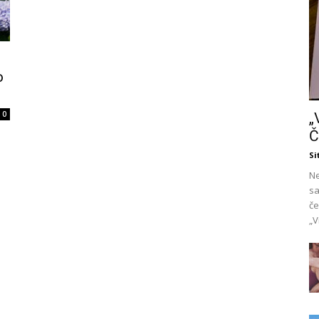
o
0
„
Č
Si
Ne
sa
če
„V