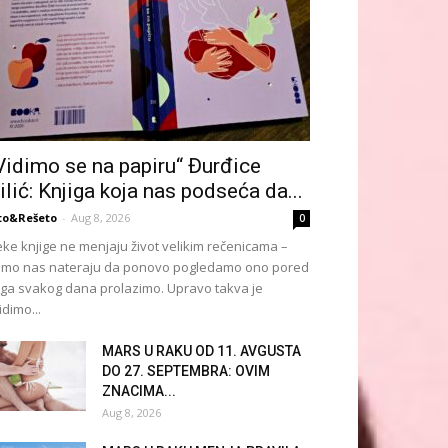
Vidimo se na papiru“ Đurđice
ilić: Knjiga koja nas podseća da...
to&Rešeto
-
Aug 8, 2026
0
ke knjige ne menjaju život velikim rečenicama –
mo nas nateraju da ponovo pogledamo ono pored
ga svakog dana prolazimo. Upravo takva je
idimo...
MARS U RAKU OD 11. AVGUSTA
DO 27. SEPTEMBRA: OVIM
ZNACIMA...
Aug 8, 2026