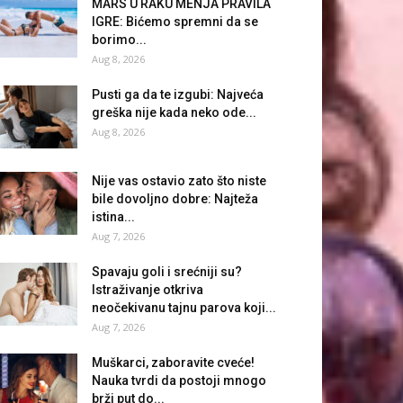
MARS U RAKU MENJA PRAVILA
IGRE: Bićemo spremni da se
borimo...
Aug 8, 2026
Pusti ga da te izgubi: Najveća
greška nije kada neko ode...
Aug 8, 2026
Nije vas ostavio zato što niste
bile dovoljno dobre: Najteža
istina...
Aug 7, 2026
Spavaju goli i srećniji su?
Istraživanje otkriva
neočekivanu tajnu parova koji...
Aug 7, 2026
Muškarci, zaboravite cveće!
Nauka tvrdi da postoji mnogo
brži put do...