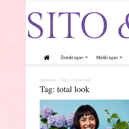
Ženski ugao
Muški ugao
Naslovna
Tags
Total look
Tag: total look