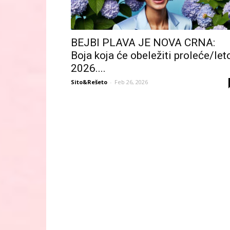
BEJBI PLAVA JE NOVA CRNA:
Boja koja će obeležiti proleće/let
2026....
Sito&Rešeto
-
Feb 26, 2026