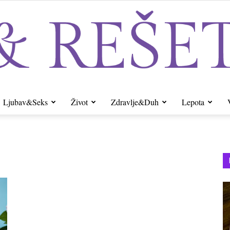
Ljubav&Seks
Život
Zdravlje&Duh
Lepota
Sito&Rešeto