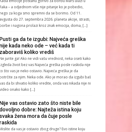
Kada emocije postanu gorivo za borbu Mars ulazi u
Raka – a odjednom više nije pitanje ko je pobedio,
nego za koga smo spremni da se borimo. Od 11.
avgusta do 27. septembra 2026. planeta akcije, strasti,
borbe i nagona prolazi kroz znak emocija, doma, […]
Pusti ga da te izgubi: Najveća greška
nije kada neko ode – već kada ti
zaboraviš koliko vrediš
Ne jurite ga! Ako ne vidi vašu vrednost, neka oseti kako
izgleda život bez vas Najveća greška posle raskida nije
to što vas je neko ostavio. Najveća greška je da
potrčite za njim. Neka ode. Ako je morao da izgubi baš
vas da bi shvatio koliko vredite, onda vas nikada nije ni
video onako kako […]
Nije vas ostavio zato što niste bile
dovoljno dobre: Najteža istina koju
svaka žena mora da čuje posle
raskida
Mislite da vas je ostavio zbog druge? Evo istine koju