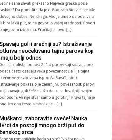
većina žena shvati prekasno Najveća greška posle
raskida? Da pomislite da je otišao zato što vi niste bile
dovoljno dobre. Ne, draga. Ako je umeo da ode, vara
ili bira lakši put, to ne govori o vašoj vrednosti. Govori
o njegovim izborima. Pročitajte i ovo: […]
Spavaju goli i srećniji su? Istraživanje
otkriva neočekivanu tajnu parova koji
imaju bolji odnos
Goli san, bliskiji odnos: Zašto parovi koji spavaju bez
odeće često osećaju veću povezanost Da li je tajna
srećne veze sakrivena ispod čaršava? Jedno
istraživanje pokazalo je zanimljivu povezanost: parovi
koji spavaju goli češće kažu da su zadovoljniji svojim
odnosom. Ali nije stvar samo u golotinji. Prava tajna je
ono što ona često simbolizuje – […]
Muškarci, zaboravite cveće! Nauka
tvrdi da postoji mnogo brži put do
ženskog srca
Žene su romantičnije kada su site? Evo šta nauka