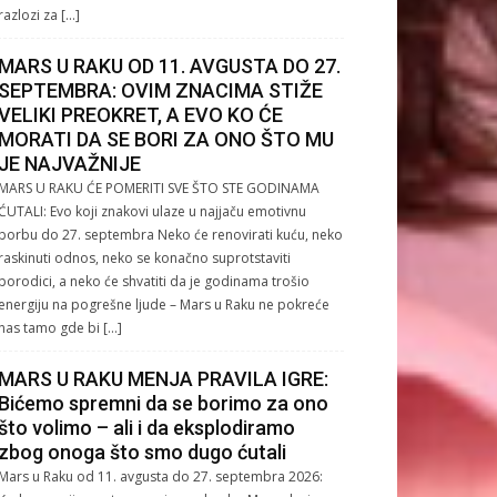
razlozi za […]
MARS U RAKU OD 11. AVGUSTA DO 27.
SEPTEMBRA: OVIM ZNACIMA STIŽE
VELIKI PREOKRET, A EVO KO ĆE
MORATI DA SE BORI ZA ONO ŠTO MU
JE NAJVAŽNIJE
MARS U RAKU ĆE POMERITI SVE ŠTO STE GODINAMA
ĆUTALI: Evo koji znakovi ulaze u najjaču emotivnu
borbu do 27. septembra Neko će renovirati kuću, neko
raskinuti odnos, neko se konačno suprotstaviti
porodici, a neko će shvatiti da je godinama trošio
energiju na pogrešne ljude – Mars u Raku ne pokreće
nas tamo gde bi […]
MARS U RAKU MENJA PRAVILA IGRE:
Bićemo spremni da se borimo za ono
što volimo – ali i da eksplodiramo
zbog onoga što smo dugo ćutali
Mars u Raku od 11. avgusta do 27. septembra 2026: