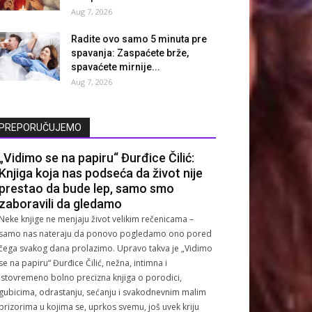
Aug 7, 2026
Radite ovo samo 5 minuta pre
spavanja: Zaspaćete brže,
spavaćete mirnije...
Aug 7, 2026
PREPORUČUJEMO
„Vidimo se na papiru“ Đurđice Čilić:
Knjiga koja nas podseća da život nije
prestao da bude lep, samo smo
zaboravili da gledamo
Neke knjige ne menjaju život velikim rečenicama –
samo nas nateraju da ponovo pogledamo ono pored
čega svakog dana prolazimo. Upravo takva je „Vidimo
se na papiru“ Đurđice Čilić, nežna, intimna i
istovremeno bolno precizna knjiga o porodici,
gubicima, odrastanju, sećanju i svakodnevnim malim
prizorima u kojima se, uprkos svemu, još uvek kriju