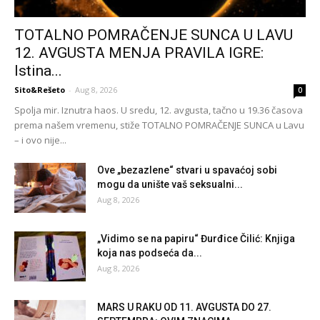
TOTALNO POMRAČENJE SUNCA U LAVU
12. AVGUSTA MENJA PRAVILA IGRE:
Istina...
Sito&Rešeto
-
Aug 8, 2026
0
Spolja mir. Iznutra haos. U sredu, 12. avgusta, tačno u 19.36 časova
prema našem vremenu, stiže TOTALNO POMRAČENJE SUNCA u Lavu
– i ovo nije...
Ove „bezazlene“ stvari u spavaćoj sobi
mogu da unište vaš seksualni...
Aug 8, 2026
„Vidimo se na papiru“ Đurđice Čilić: Knjiga
koja nas podseća da...
Aug 8, 2026
MARS U RAKU OD 11. AVGUSTA DO 27.