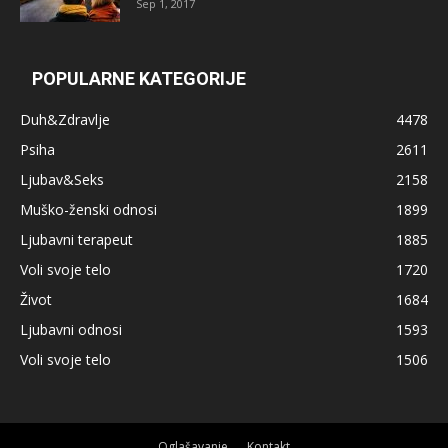
Sep 1, 2017
POPULARNE KATEGORIJE
Duh&Zdravlje
4478
Psiha
2611
Ljubav&Seks
2158
Muško-ženski odnosi
1899
Ljubavni terapeut
1885
Voli svoje telo
1720
Život
1684
Ljubavni odnosi
1593
Voli svoje telo
1506
Oglašavanje
Kontakt