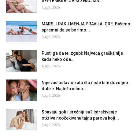
SEPTEMBRA: OVIM ZNACIMA...
Aug 8, 2026
MARS U RAKU MENJA PRAVILA IGRE: Bićemo
spremni da se borimo...
Aug 8, 2026
Pusti ga da te izgubi: Najveća greška nije
kada neko ode...
Aug 8, 2026
Nije vas ostavio zato što niste bile dovoljno
dobre: Najteža istina...
Aug 7, 2026
Spavaju goli i srećniji su? Istraživanje
otkriva neočekivanu tajnu parova koji...
Aug 7, 2026