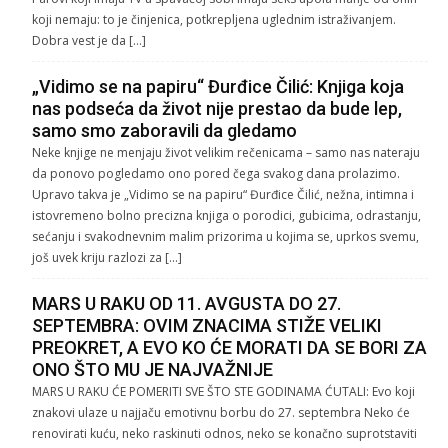
koji nemaju: to je činjenica, potkrepljena uglednim istraživanjem.
Dobra vest je da […]
„Vidimo se na papiru“ Đurđice Čilić: Knjiga koja
nas podseća da život nije prestao da bude lep,
samo smo zaboravili da gledamo
Neke knjige ne menjaju život velikim rečenicama – samo nas nateraju
da ponovo pogledamo ono pored čega svakog dana prolazimo.
Upravo takva je „Vidimo se na papiru“ Đurđice Čilić, nežna, intimna i
istovremeno bolno precizna knjiga o porodici, gubicima, odrastanju,
sećanju i svakodnevnim malim prizorima u kojima se, uprkos svemu,
još uvek kriju razlozi za […]
MARS U RAKU OD 11. AVGUSTA DO 27.
SEPTEMBRA: OVIM ZNACIMA STIŽE VELIKI
PREOKRET, A EVO KO ĆE MORATI DA SE BORI ZA
ONO ŠTO MU JE NAJVAŽNIJE
MARS U RAKU ĆE POMERITI SVE ŠTO STE GODINAMA ĆUTALI: Evo koji
znakovi ulaze u najjaču emotivnu borbu do 27. septembra Neko će
renovirati kuću, neko raskinuti odnos, neko se konačno suprotstaviti