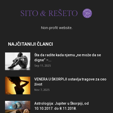
Non-profit website.
NAJČITANIJI ČLANCI
Šta da radite kada njemu „ne može da se
digne“ –...
Sep 11, 2025
VENERA U ŠKORPIJI ostavlja tragove za ceo
život
Nov 7, 2025
Astrologija: Jupiter u Škorpiji, od
10.10.2017. do 8.11.2018.