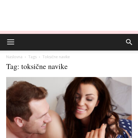
Naslovna
Tags
Toksične navike
Tag: toksične navike