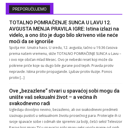
PREPORUČUJEMO
TOTALNO POMRAČENJE SUNCA U LAVU 12.
AVGUSTA MENJA PRAVILA IGRE: Istina izlazi na
videlo, a ono što je dugo bilo skriveno više neće
moći da se ignoriše
Spolja mir. Iznutra haos. U sredu, 12. avgusta, tačno u 19.36 časova
prema našem vremenu, stiže TOTALNO POMRAČENJE SUNCA u Lavu –
i ovo nije običan mlad Mesec. Ovo je nebeski reset koji može da
pokrene priče koje su dugo bile gurane pod tepih. Pravda protiv
nepravde. Istina protiv propagande. Ljubav protiv iluzije. Ponos
protiv […]
Ove „bezazlene“ stvari u spavaćoj sobi mogu da
unište vaš seksualni život – a većina ih
svakodnevno radi
Izgledaju dovoljno nevino, bezazleno, ali ovi svakodnevni predmeti
izazivaju pustoš u seksualnom životu prosečnog para. Proterajte ih iz
svoje spavaće sobe i odmah ste spremni za bolji, češći seks! Televizor
Parovi koji imaju TV u spavaćoj sobi imaju seks upola manje od onih