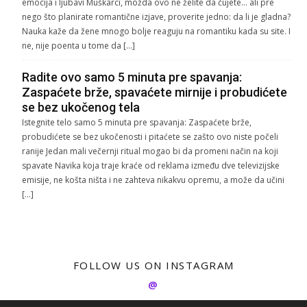
emocija i ljubavi Muškarci, možda ovo ne želite da čujete… ali pre
nego što planirate romantične izjave, proverite jedno: da li je gladna?
Nauka kaže da žene mnogo bolje reaguju na romantiku kada su site. I
ne, nije poenta u tome da […]
Radite ovo samo 5 minuta pre spavanja:
Zaspaćete brže, spavaćete mirnije i probudićete
se bez ukočenog tela
Istegnite telo samo 5 minuta pre spavanja: Zaspaćete brže,
probudićete se bez ukočenosti i pitaćete se zašto ovo niste počeli
ranije Jedan mali večernji ritual mogao bi da promeni način na koji
spavate Navika koja traje kraće od reklama između dve televizijske
emisije, ne košta ništa i ne zahteva nikakvu opremu, a može da učini
[…]
FOLLOW US ON INSTAGRAM
@