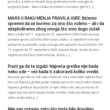
porodici, a neko će shvatiti da je godinama trošio energiju na
pogrešne ljude – Mars u Raku ne pokreće nas tamo gde bi […]
MARS U RAKU MENJA PRAVILA IGRE: Bićemo
spremni da se borimo za ono što volimo – ali i da
eksplodiramo zbog onoga što smo dugo ćutali
Mars u Raku od 11. avgusta do 27. septembra 2026: Kada emocije
postanu gorivo za borbu Mars ulazi u Raka – a odjednom više nije
pitanje ko je pobedio, nego za koga smo spremni da se borimo. Od
11. avgusta do 27. septembra 2026. planeta akcije, strasti, borbe i
nagona prolazi kroz znak emocija, doma, […]
Pusti ga da te izgubi: Najveća greška nije kada
neko ode – već kada ti zaboraviš koliko vrediš
Ne jurite ga! Ako ne vidi vašu vrednost, neka oseti kako izgleda život
bez vas Najveća greška posle raskida nije to što vas je neko ostavio.
Najveća greška je da potrčite za njim. Neka ode. Ako je morao da
izgubi baš vas da bi shvatio koliko vredite, onda vas nikada nije ni
video onako kako […]
Nije vas ostavio zato što niste bile dovoljno