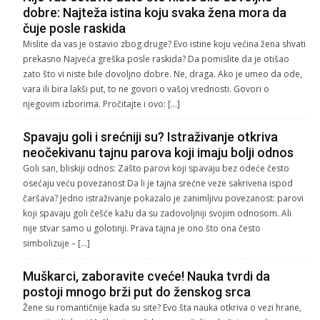
dobre: Najteža istina koju svaka žena mora da
čuje posle raskida
Mislite da vas je ostavio zbog druge? Evo istine koju većina žena shvati
prekasno Najveća greška posle raskida? Da pomislite da je otišao
zato što vi niste bile dovoljno dobre. Ne, draga. Ako je umeo da ode,
vara ili bira lakši put, to ne govori o vašoj vrednosti. Govori o
njegovim izborima. Pročitajte i ovo: […]
Spavaju goli i srećniji su? Istraživanje otkriva
neočekivanu tajnu parova koji imaju bolji odnos
Goli san, bliskiji odnos: Zašto parovi koji spavaju bez odeće često
osećaju veću povezanost Da li je tajna srećne veze sakrivena ispod
čaršava? Jedno istraživanje pokazalo je zanimljivu povezanost: parovi
koji spavaju goli češće kažu da su zadovoljniji svojim odnosom. Ali
nije stvar samo u golotinji. Prava tajna je ono što ona često
simbolizuje – […]
Muškarci, zaboravite cveće! Nauka tvrdi da
postoji mnogo brži put do ženskog srca
Žene su romantičnije kada su site? Evo šta nauka otkriva o vezi hrane,