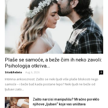
Plaše se samoće, a beže čim ih neko zavoli:
Psihologija otkriva...
Sito&Rešeto
-
Aug 6, 2026
0
Intimna anksioznost: Zašto se neki ljudi više plaše bliskosti nego
samoće – i beže baš kada postane lepo? Neki ljudi ne beže od
ljubavi zato...
Zašto narcisi manipulišu? Mračno poreklo
njihove „ljubavi“ koje vas uništava