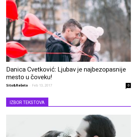
Danica Cvetković: Ljubav je najbezopasnije
mesto u čoveku!
Sito&Rešeto
-
Feb 13, 2017
0
IZBOR TEKSTOVA