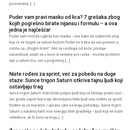
poznanstva, […]
Puder vam pravi masku od lica? 7 grešaka zbog
kojih pogrešno birate nijansu i formulu – a ova
jedna je najčešća!
Puder vam možda izgleda kao maska – evo kako da izaberete onaj
koji će se stopiti sa vašom kožom Puder ne treba da vas pretvori u
osobu sa „drugim licem“. Ako se razdvaja od kože, postaje
narandžast, uvlači se u bore ili nestane pre ručka – možda problem
nije u vašem licu, već u pogrešnoj […]
Niste rođeni za sprint, već za pobedu na duge
staze: Sunce trigon Saturn otkriva tajnu ljudi koji
ostavljaju trag
Sunce trigon Saturn: Astrološki potpis ljudi koji ne blistaju preko noći –
već grade uspeh koji traje decenijama Neki ljudi nisu rođeni za sprint.
Rođeni su za maraton. I upravo zato na kraju pobeđuju. Sunce trigon
Saturn u natalnoj karti nosi energiju tihih graditelja – ljudi koji ne traže
reflektore, ali ih život na kraju […]