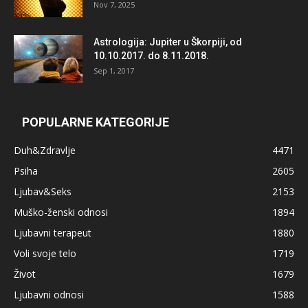
Nov 7, 2025
Astrologija: Jupiter u Škorpiji, od
10.10.2017. do 8.11.2018.
Sep 1, 2017
POPULARNE KATEGORIJE
Duh&Zdravlje
4471
Psiha
2605
Ljubav&Seks
2153
Muško-ženski odnosi
1894
Ljubavni terapeut
1880
Voli svoje telo
1719
Život
1679
Ljubavni odnosi
1588