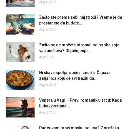
Aug 6, 2026
Zašto ste prema sebi najstroži? Vreme je da
prestanete da budete...
Aug 6, 2026
Zašto se ne možete otrgnuti od osobe koja
vas uništava? Objašnjenje...
Aug 6, 2026
Hrskava spolja, sočna iznutra: Čupava
zeljanica koju će svi tražiti da...
Aug 6, 2026
Venera u Vagi – Pravi romantik u srcu: Kada
ljubav postane...
Aug 6, 2026
Puder vam pravi masku od lica? 7 grešaka