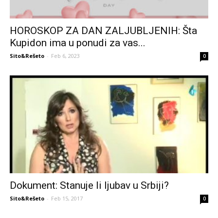
HOROSKOP ZA DAN ZALJUBLJENIH: Šta
Kupidon ima u ponudi za vas...
Sito&Rešeto
-
Feb 6, 2023
0
Dokument: Stanuje li ljubav u Srbiji?
Sito&Rešeto
-
Feb 15, 2017
0