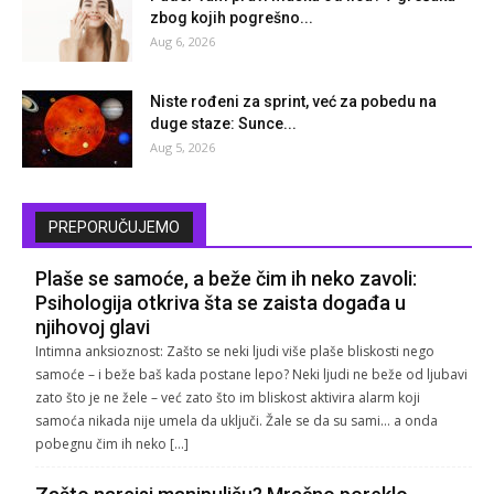
zbog kojih pogrešno...
Aug 6, 2026
Niste rođeni za sprint, već za pobedu na
duge staze: Sunce...
Aug 5, 2026
PREPORUČUJEMO
Plaše se samoće, a beže čim ih neko zavoli:
Psihologija otkriva šta se zaista događa u
njihovoj glavi
Intimna anksioznost: Zašto se neki ljudi više plaše bliskosti nego
samoće – i beže baš kada postane lepo? Neki ljudi ne beže od ljubavi
zato što je ne žele – već zato što im bliskost aktivira alarm koji
samoća nikada nije umela da uključi. Žale se da su sami… a onda
pobegnu čim ih neko […]