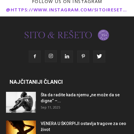
FOLLOW US ON INSTAGRAM
@HTTPS://WWW.INSTAGRAM.COM/SITOIRESETO/
NAJČITANIJI ČLANCI
Šta da radite kada njemu „ne može da se
digne“ –...
Sep 11, 2025
VENERA U ŠKORPIJI ostavlja tragove za ceo
život