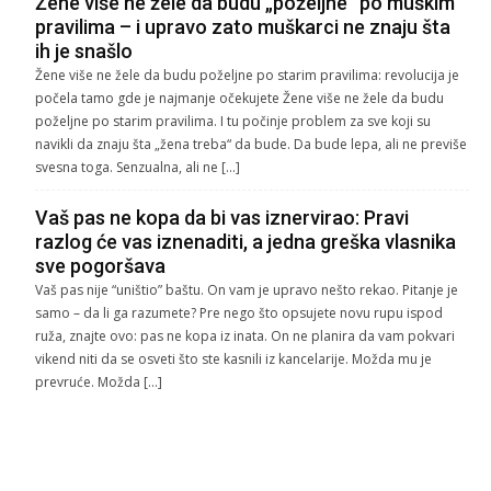
Žene više ne žele da budu „poželjne“ po muškim
pravilima – i upravo zato muškarci ne znaju šta
ih je snašlo
Žene više ne žele da budu poželjne po starim pravilima: revolucija je
počela tamo gde je najmanje očekujete Žene više ne žele da budu
poželjne po starim pravilima. I tu počinje problem za sve koji su
navikli da znaju šta „žena treba“ da bude. Da bude lepa, ali ne previše
svesna toga. Senzualna, ali ne […]
Vaš pas ne kopa da bi vas iznervirao: Pravi
razlog će vas iznenaditi, a jedna greška vlasnika
sve pogoršava
Vaš pas nije “uništio” baštu. On vam je upravo nešto rekao. Pitanje je
samo – da li ga razumete? Pre nego što opsujete novu rupu ispod
ruža, znajte ovo: pas ne kopa iz inata. On ne planira da vam pokvari
vikend niti da se osveti što ste kasnili iz kancelarije. Možda mu je
prevruće. Možda […]