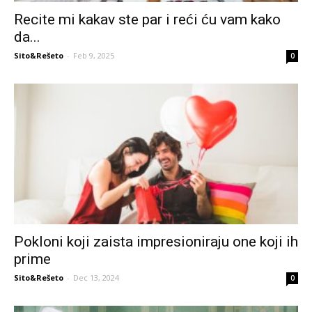
Recite mi kakav ste par i reći ću vam kako
da...
Sito&Rešeto
-
Feb 9, 2025
0
Pokloni koji zaista impresioniraju one koji ih
prime
Sito&Rešeto
-
Dec 13, 2024
0