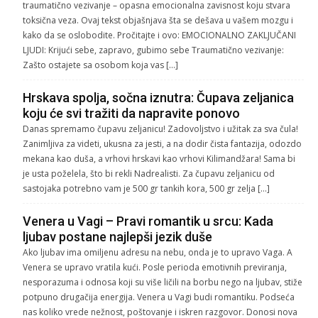
traumatično vezivanje – opasna emocionalna zavisnost koju stvara
toksična veza. Ovaj tekst objašnjava šta se dešava u vašem mozgu i
kako da se oslobodite. Pročitajte i ovo: EMOCIONALNO ZAKLJUČANI
LJUDI: Krijući sebe, zapravo, gubimo sebe Traumatično vezivanje:
Zašto ostajete sa osobom koja vas […]
Hrskava spolja, sočna iznutra: Čupava zeljanica
koju će svi tražiti da napravite ponovo
Danas spremamo čupavu zeljanicu! Zadovoljstvo i užitak za sva čula!
Zanimljiva za videti, ukusna za jesti, a na dodir čista fantazija, odozdo
mekana kao duša, a vrhovi hrskavi kao vrhovi Kilimandžara! Sama bi
je usta poželela, što bi rekli Nadrealisti. Za čupavu zeljanicu od
sastojaka potrebno vam je 500 gr tankih kora, 500 gr zelja […]
Venera u Vagi – Pravi romantik u srcu: Kada
ljubav postane najlepši jezik duše
Ako ljubav ima omiljenu adresu na nebu, onda je to upravo Vaga. A
Venera se upravo vratila kući. Posle perioda emotivnih previranja,
nesporazuma i odnosa koji su više ličili na borbu nego na ljubav, stiže
potpuno drugačija energija. Venera u Vagi budi romantiku. Podseća
nas koliko vrede nežnost, poštovanje i iskren razgovor. Donosi nova