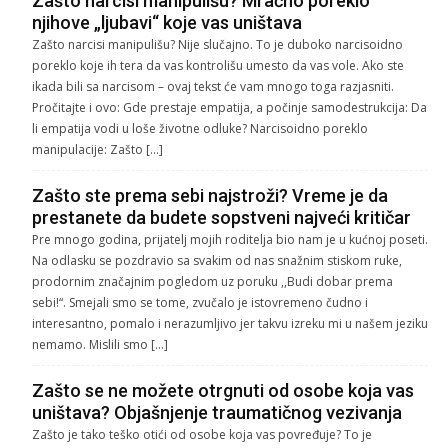
Zašto narcisi manipulišu? Mračno poreklo
njihove „ljubavi“ koje vas uništava
Zašto narcisi manipulišu? Nije slučajno. To je duboko narcisoidno
poreklo koje ih tera da vas kontrolišu umesto da vas vole. Ako ste
ikada bili sa narcisom – ovaj tekst će vam mnogo toga razjasniti.
Pročitajte i ovo: Gde prestaje empatija, a počinje samodestrukcija: Da
li empatija vodi u loše životne odluke? Narcisoidno poreklo
manipulacije: Zašto […]
Zašto ste prema sebi najstroži? Vreme je da
prestanete da budete sopstveni najveći kritičar
Pre mnogo godina, prijatelj mojih roditelja bio nam je u kućnoj poseti.
Na odlasku se pozdravio sa svakim od nas snažnim stiskom ruke,
prodornim značajnim pogledom uz poruku ,,Budi dobar prema
sebi!“. Smejali smo se tome, zvučalo je istovremeno čudno i
interesantno, pomalo i nerazumljivo jer takvu izreku mi u našem jeziku
nemamo. Mislili smo […]
Zašto se ne možete otrgnuti od osobe koja vas
uništava? Objašnjenje traumatičnog vezivanja
Zašto je tako teško otići od osobe koja vas povređuje? To je