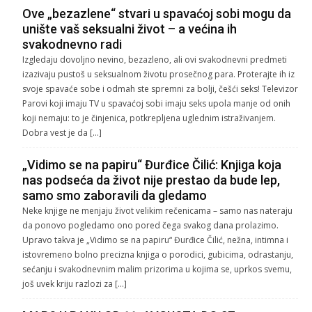
Ove „bezazlene“ stvari u spavaćoj sobi mogu da
unište vaš seksualni život – a većina ih
svakodnevno radi
Izgledaju dovoljno nevino, bezazleno, ali ovi svakodnevni predmeti
izazivaju pustoš u seksualnom životu prosečnog para. Proterajte ih iz
svoje spavaće sobe i odmah ste spremni za bolji, češći seks! Televizor
Parovi koji imaju TV u spavaćoj sobi imaju seks upola manje od onih
koji nemaju: to je činjenica, potkrepljena uglednim istraživanjem.
Dobra vest je da […]
„Vidimo se na papiru“ Đurđice Čilić: Knjiga koja
nas podseća da život nije prestao da bude lep,
samo smo zaboravili da gledamo
Neke knjige ne menjaju život velikim rečenicama – samo nas nateraju
da ponovo pogledamo ono pored čega svakog dana prolazimo.
Upravo takva je „Vidimo se na papiru“ Đurđice Čilić, nežna, intimna i
istovremeno bolno precizna knjiga o porodici, gubicima, odrastanju,
sećanju i svakodnevnim malim prizorima u kojima se, uprkos svemu,
još uvek kriju razlozi za […]