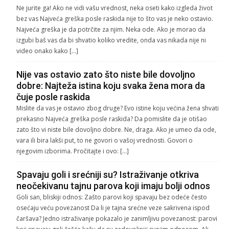
Ne jurite ga! Ako ne vidi vašu vrednost, neka oseti kako izgleda život
bez vas Najveća greška posle raskida nije to što vas je neko ostavio.
Najveća greška je da potrčite za njim. Neka ode. Ako je morao da
izgubi baš vas da bi shvatio koliko vredite, onda vas nikada nije ni
video onako kako […]
Nije vas ostavio zato što niste bile dovoljno
dobre: Najteža istina koju svaka žena mora da
čuje posle raskida
Mislite da vas je ostavio zbog druge? Evo istine koju većina žena shvati
prekasno Najveća greška posle raskida? Da pomislite da je otišao
zato što vi niste bile dovoljno dobre. Ne, draga. Ako je umeo da ode,
vara ili bira lakši put, to ne govori o vašoj vrednosti. Govori o
njegovim izborima. Pročitajte i ovo: […]
Spavaju goli i srećniji su? Istraživanje otkriva
neočekivanu tajnu parova koji imaju bolji odnos
Goli san, bliskiji odnos: Zašto parovi koji spavaju bez odeće često
osećaju veću povezanost Da li je tajna srećne veze sakrivena ispod
čaršava? Jedno istraživanje pokazalo je zanimljivu povezanost: parovi