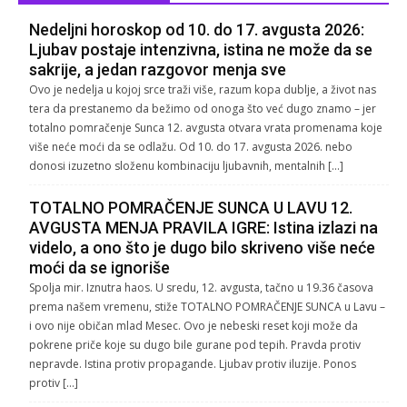
Nedeljni horoskop od 10. do 17. avgusta 2026:
Ljubav postaje intenzivna, istina ne može da se
sakrije, a jedan razgovor menja sve
Ovo je nedelja u kojoj srce traži više, razum kopa dublje, a život nas
tera da prestanemo da bežimo od onoga što već dugo znamo – jer
totalno pomračenje Sunca 12. avgusta otvara vrata promenama koje
više neće moći da se odlažu. Od 10. do 17. avgusta 2026. nebo
donosi izuzetno složenu kombinaciju ljubavnih, mentalnih […]
TOTALNO POMRAČENJE SUNCA U LAVU 12.
AVGUSTA MENJA PRAVILA IGRE: Istina izlazi na
videlo, a ono što je dugo bilo skriveno više neće
moći da se ignoriše
Spolja mir. Iznutra haos. U sredu, 12. avgusta, tačno u 19.36 časova
prema našem vremenu, stiže TOTALNO POMRAČENJE SUNCA u Lavu –
i ovo nije običan mlad Mesec. Ovo je nebeski reset koji može da
pokrene priče koje su dugo bile gurane pod tepih. Pravda protiv
nepravde. Istina protiv propagande. Ljubav protiv iluzije. Ponos
protiv […]