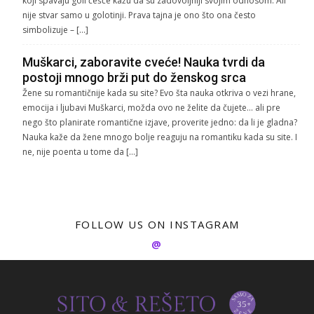
koji spavaju goli češće kažu da su zadovoljniji svojim odnosom. Ali
nije stvar samo u golotinji. Prava tajna je ono što ona često
simbolizuje – […]
Muškarci, zaboravite cveće! Nauka tvrdi da
postoji mnogo brži put do ženskog srca
Žene su romantičnije kada su site? Evo šta nauka otkriva o vezi hrane,
emocija i ljubavi Muškarci, možda ovo ne želite da čujete… ali pre
nego što planirate romantične izjave, proverite jedno: da li je gladna?
Nauka kaže da žene mnogo bolje reaguju na romantiku kada su site. I
ne, nije poenta u tome da […]
FOLLOW US ON INSTAGRAM
@