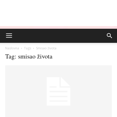
Naslovna
Tags
Smisao života
Tag: smisao života