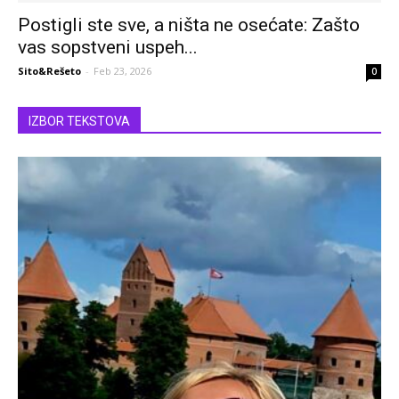
Postigli ste sve, a ništa ne osećate: Zašto
vas sopstveni uspeh...
Sito&Rešeto
-
Feb 23, 2026
0
IZBOR TEKSTOVA