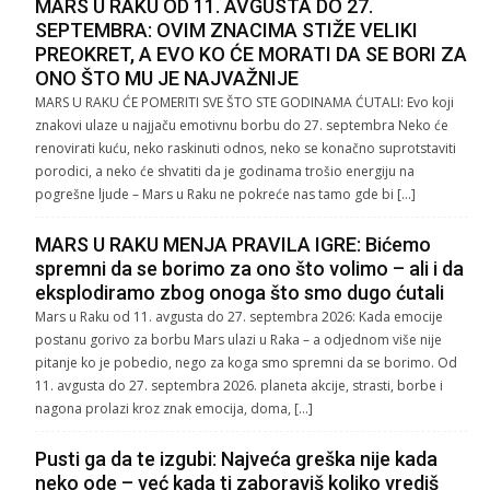
MARS U RAKU OD 11. AVGUSTA DO 27.
SEPTEMBRA: OVIM ZNACIMA STIŽE VELIKI
PREOKRET, A EVO KO ĆE MORATI DA SE BORI ZA
ONO ŠTO MU JE NAJVAŽNIJE
MARS U RAKU ĆE POMERITI SVE ŠTO STE GODINAMA ĆUTALI: Evo koji
znakovi ulaze u najjaču emotivnu borbu do 27. septembra Neko će
renovirati kuću, neko raskinuti odnos, neko se konačno suprotstaviti
porodici, a neko će shvatiti da je godinama trošio energiju na
pogrešne ljude – Mars u Raku ne pokreće nas tamo gde bi […]
MARS U RAKU MENJA PRAVILA IGRE: Bićemo
spremni da se borimo za ono što volimo – ali i da
eksplodiramo zbog onoga što smo dugo ćutali
Mars u Raku od 11. avgusta do 27. septembra 2026: Kada emocije
postanu gorivo za borbu Mars ulazi u Raka – a odjednom više nije
pitanje ko je pobedio, nego za koga smo spremni da se borimo. Od
11. avgusta do 27. septembra 2026. planeta akcije, strasti, borbe i
nagona prolazi kroz znak emocija, doma, […]
Pusti ga da te izgubi: Najveća greška nije kada
neko ode – već kada ti zaboraviš koliko vrediš