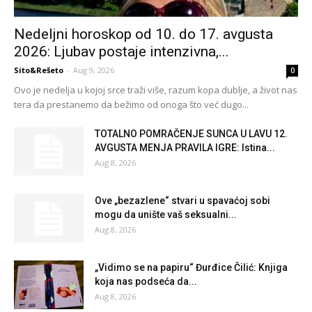
Nedeljni horoskop od 10. do 17. avgusta
2026: Ljubav postaje intenzivna,...
Sito&Rešeto
-
Aug 9, 2026
0
Ovo je nedelja u kojoj srce traži više, razum kopa dublje, a život nas
tera da prestanemo da bežimo od onoga što već dugo...
TOTALNO POMRAČENJE SUNCA U LAVU 12.
AVGUSTA MENJA PRAVILA IGRE: Istina...
Aug 8, 2026
Ove „bezazlene“ stvari u spavaćoj sobi
mogu da unište vaš seksualni...
Aug 8, 2026
„Vidimo se na papiru“ Đurđice Čilić: Knjiga
koja nas podseća da...
Aug 8, 2026