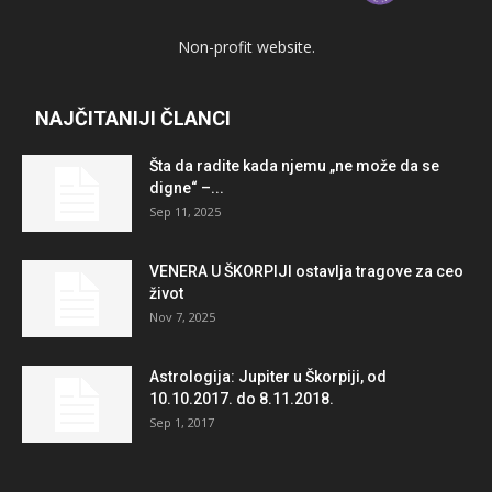
Non-profit website.
NAJČITANIJI ČLANCI
Šta da radite kada njemu „ne može da se
digne“ –...
Sep 11, 2025
VENERA U ŠKORPIJI ostavlja tragove za ceo
život
Nov 7, 2025
Astrologija: Jupiter u Škorpiji, od
10.10.2017. do 8.11.2018.
Sep 1, 2017