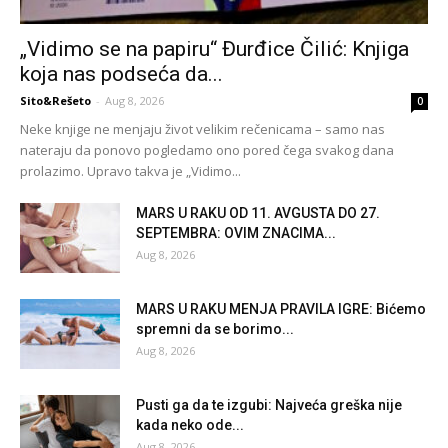
„Vidimo se na papiru“ Đurđice Čilić: Knjiga
koja nas podseća da...
Sito&Rešeto
-
Aug 8, 2026
0
Neke knjige ne menjaju život velikim rečenicama – samo nas
nateraju da ponovo pogledamo ono pored čega svakog dana
prolazimo. Upravo takva je „Vidimo...
MARS U RAKU OD 11. AVGUSTA DO 27.
SEPTEMBRA: OVIM ZNACIMA...
Aug 8, 2026
MARS U RAKU MENJA PRAVILA IGRE: Bićemo
spremni da se borimo...
Aug 8, 2026
Pusti ga da te izgubi: Najveća greška nije
kada neko ode...
Aug 8, 2026