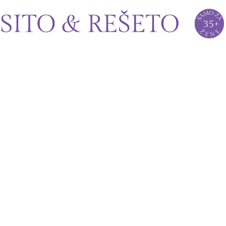
Sito&Rešeto