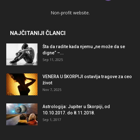
Non-profit website.
NAJČITANIJI ČLANCI
Šta da radite kada njemu „ne može da se
digne“ –...
Sep 11, 2025
VENERA U ŠKORPIJI ostavlja tragove za ceo
život
Nov 7, 2025
Astrologija: Jupiter u Škorpiji, od
10.10.2017. do 8.11.2018.
Sep 1, 2017