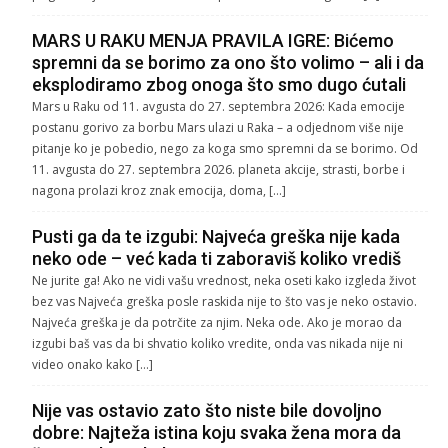
MARS U RAKU MENJA PRAVILA IGRE: Bićemo
spremni da se borimo za ono što volimo – ali i da
eksplodiramo zbog onoga što smo dugo ćutali
Mars u Raku od 11. avgusta do 27. septembra 2026: Kada emocije
postanu gorivo za borbu Mars ulazi u Raka – a odjednom više nije
pitanje ko je pobedio, nego za koga smo spremni da se borimo. Od
11. avgusta do 27. septembra 2026. planeta akcije, strasti, borbe i
nagona prolazi kroz znak emocija, doma, […]
Pusti ga da te izgubi: Najveća greška nije kada
neko ode – već kada ti zaboraviš koliko vrediš
Ne jurite ga! Ako ne vidi vašu vrednost, neka oseti kako izgleda život
bez vas Najveća greška posle raskida nije to što vas je neko ostavio.
Najveća greška je da potrčite za njim. Neka ode. Ako je morao da
izgubi baš vas da bi shvatio koliko vredite, onda vas nikada nije ni
video onako kako […]
Nije vas ostavio zato što niste bile dovoljno
dobre: Najteža istina koju svaka žena mora da