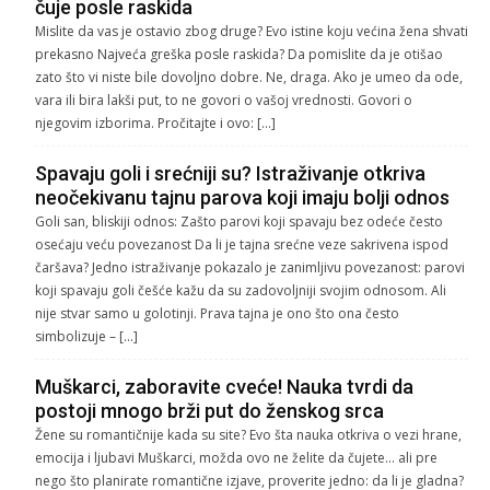
čuje posle raskida
Mislite da vas je ostavio zbog druge? Evo istine koju većina žena shvati
prekasno Najveća greška posle raskida? Da pomislite da je otišao
zato što vi niste bile dovoljno dobre. Ne, draga. Ako je umeo da ode,
vara ili bira lakši put, to ne govori o vašoj vrednosti. Govori o
njegovim izborima. Pročitajte i ovo: […]
Spavaju goli i srećniji su? Istraživanje otkriva
neočekivanu tajnu parova koji imaju bolji odnos
Goli san, bliskiji odnos: Zašto parovi koji spavaju bez odeće često
osećaju veću povezanost Da li je tajna srećne veze sakrivena ispod
čaršava? Jedno istraživanje pokazalo je zanimljivu povezanost: parovi
koji spavaju goli češće kažu da su zadovoljniji svojim odnosom. Ali
nije stvar samo u golotinji. Prava tajna je ono što ona često
simbolizuje – […]
Muškarci, zaboravite cveće! Nauka tvrdi da
postoji mnogo brži put do ženskog srca
Žene su romantičnije kada su site? Evo šta nauka otkriva o vezi hrane,
emocija i ljubavi Muškarci, možda ovo ne želite da čujete… ali pre
nego što planirate romantične izjave, proverite jedno: da li je gladna?