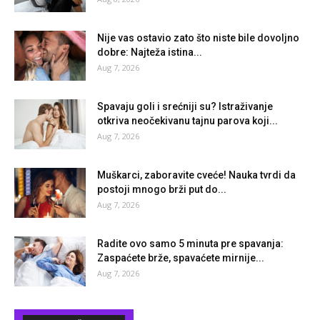
Nije vas ostavio zato što niste bile dovoljno
dobre: Najteža istina...
Aug 7, 2026
Spavaju goli i srećniji su? Istraživanje
otkriva neočekivanu tajnu parova koji...
Aug 7, 2026
Muškarci, zaboravite cveće! Nauka tvrdi da
postoji mnogo brži put do...
Aug 7, 2026
Radite ovo samo 5 minuta pre spavanja:
Zaspaćete brže, spavaćete mirnije...
Aug 7, 2026