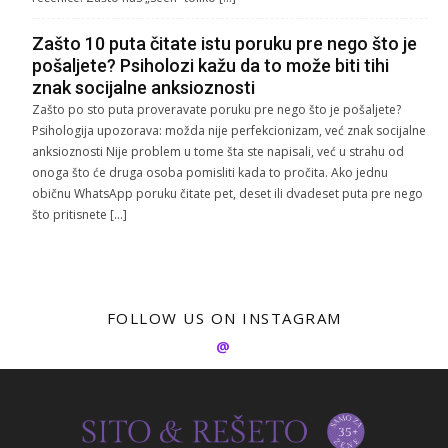
Zašto 10 puta čitate istu poruku pre nego što je
pošaljete? Psiholozi kažu da to može biti tihi
znak socijalne anksioznosti
Zašto po sto puta proveravate poruku pre nego što je pošaljete?
Psihologija upozorava: možda nije perfekcionizam, već znak socijalne
anksioznosti Nije problem u tome šta ste napisali, već u strahu od
onoga što će druga osoba pomisliti kada to pročita. Ako jednu
običnu WhatsApp poruku čitate pet, deset ili dvadeset puta pre nego
što pritisnete […]
FOLLOW US ON INSTAGRAM
@