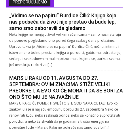
PREPORUČUJEMO
„Vidimo se na papiru“ Đurđice Čilić: Knjiga koja
nas podseća da život nije prestao da bude lep,
samo smo zaboravili da gledamo
Neke knjige ne menjaju život velikim rečenicama – samo nas nateraju
da ponovo pogledamo ono pored čega svakog dana prolazimo.
Upravo takva je „Vidimo se na papiru“ Đurđice Čilić, nežna, intimna i
istovremeno bolno precizna knjiga o porodici, gubicima, odrastanju,
sećanju i svakodnevnim malim prizorima u kojima se, uprkos svemu,
još uvek kriju razlozi za […]
MARS U RAKU OD 11. AVGUSTA DO 27.
SEPTEMBRA: OVIM ZNACIMA STIŽE VELIKI
PREOKRET, A EVO KO ĆE MORATI DA SE BORI ZA
ONO ŠTO MU JE NAJVAŽNIJE
MARS U RAKU ĆE POMERITI SVE ŠTO STE GODINAMA ĆUTALI: Evo koji
znakovi ulaze u najjaču emotivnu borbu do 27. septembra Neko će
renovirati kuću, neko raskinuti odnos, neko se konačno suprotstaviti
porodici, a neko će shvatiti da je godinama trošio energiju na
pogrešne ljude – Mars u Raku ne pokreće nas tamo gde bi […]