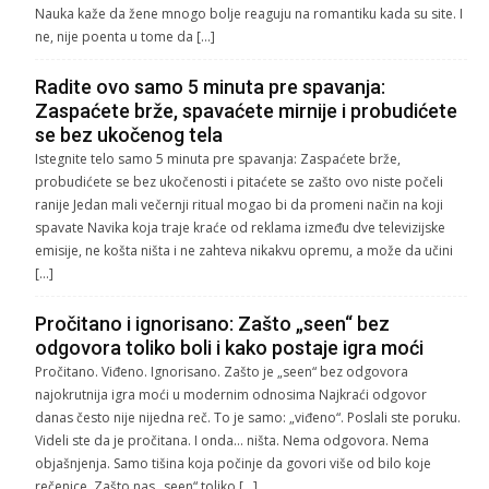
Nauka kaže da žene mnogo bolje reaguju na romantiku kada su site. I
ne, nije poenta u tome da […]
Radite ovo samo 5 minuta pre spavanja:
Zaspaćete brže, spavaćete mirnije i probudićete
se bez ukočenog tela
Istegnite telo samo 5 minuta pre spavanja: Zaspaćete brže,
probudićete se bez ukočenosti i pitaćete se zašto ovo niste počeli
ranije Jedan mali večernji ritual mogao bi da promeni način na koji
spavate Navika koja traje kraće od reklama između dve televizijske
emisije, ne košta ništa i ne zahteva nikakvu opremu, a može da učini
[…]
Pročitano i ignorisano: Zašto „seen“ bez
odgovora toliko boli i kako postaje igra moći
Pročitano. Viđeno. Ignorisano. Zašto je „seen“ bez odgovora
najokrutnija igra moći u modernim odnosima Najkraći odgovor
danas često nije nijedna reč. To je samo: „viđeno“. Poslali ste poruku.
Videli ste da je pročitana. I onda… ništa. Nema odgovora. Nema
objašnjenja. Samo tišina koja počinje da govori više od bilo koje
rečenice. Zašto nas „seen“ toliko […]