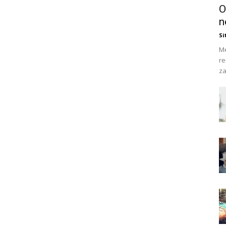
O
n
Si
Me
re
za