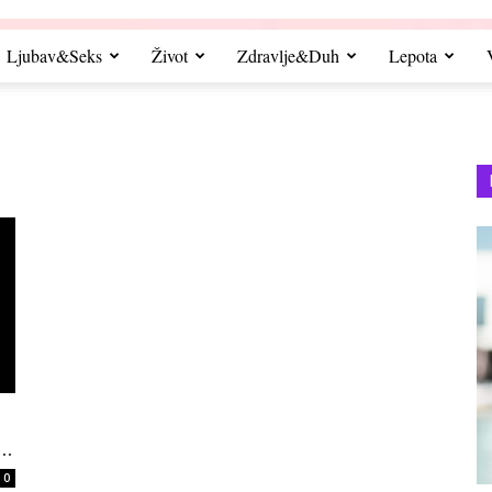
Ljubav&Seks
Život
Zdravlje&Duh
Lepota
..
0