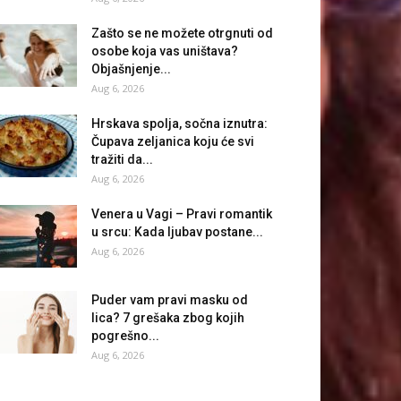
Zašto se ne možete otrgnuti od
osobe koja vas uništava?
Objašnjenje...
Aug 6, 2026
Hrskava spolja, sočna iznutra:
Čupava zeljanica koju će svi
tražiti da...
Aug 6, 2026
Venera u Vagi – Pravi romantik
u srcu: Kada ljubav postane...
Aug 6, 2026
Puder vam pravi masku od
lica? 7 grešaka zbog kojih
pogrešno...
Aug 6, 2026