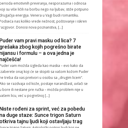
perioda emotivnih previranja, nesporazuma i odnosa
koji su više ličili na borbu nego na ljubav, stiže potpuno
drugačija energija. Venera u Vagi budi romantiku.
Podseća nas koliko vrede nežnost, poštovanje i iskren
razgovor. Donosi nova poznanstva, […]
Puder vam pravi masku od lica? 7
grešaka zbog kojih pogrešno birate
nijansu i formulu – a ova jedna je
najčešća!
Puder vam možda izgleda kao maska – evo kako da
izaberete onaj koji će se stopiti sa vašom kožom Puder
ne treba da vas pretvori u osobu sa „drugim licem“.
Ako se razdvaja od kože, postaje narandžast, uvlači se
u bore ili nestane pre ručka – možda problem nije u
vašem licu, već u pogrešnoj […]
Niste rođeni za sprint, već za pobedu
na duge staze: Sunce trigon Saturn
otkriva tajnu ljudi koji ostavljaju trag
Sunce trigon Saturn: Astrološki potpis ljudi koji ne