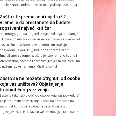
odluke? Narcisoidno poreklo manipulacije: Zašto […]
Zašto ste prema sebi najstroži?
Vreme je da prestanete da budete
sopstveni najveći kritičar
Pre mnogo godina, prijatelj mojih roditelja bio nam je
u kućnoj poseti. Na odlasku se pozdravio sa svakim od
nas snažnim stiskom ruke, prodornim značajnim
pogledom uz poruku ,,Budi dobar prema sebi!“.
Smejali smo se tome, zvučalo je istovremeno čudno i
interesantno, pomalo i nerazumljivo jer takvu izreku mi
u našem jeziku nemamo. Mislili smo […]
Zašto se ne možete otrgnuti od osobe
koja vas uništava? Objašnjenje
traumatičnog vezivanja
Zašto je tako teško otići od osobe koja vas povređuje?
To je traumatično vezivanje – opasna emocionalna
zavisnost koju stvara toksična veza. Ovaj tekst
objašnjava šta se dešava u vašem mozgu i kako da se