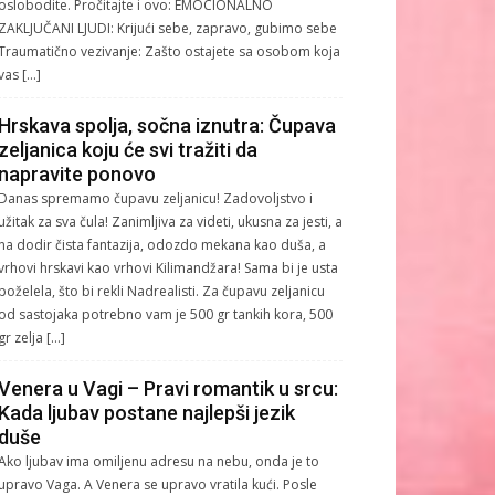
oslobodite. Pročitajte i ovo: EMOCIONALNO
ZAKLJUČANI LJUDI: Krijući sebe, zapravo, gubimo sebe
Traumatično vezivanje: Zašto ostajete sa osobom koja
vas […]
Hrskava spolja, sočna iznutra: Čupava
zeljanica koju će svi tražiti da
napravite ponovo
Danas spremamo čupavu zeljanicu! Zadovoljstvo i
užitak za sva čula! Zanimljiva za videti, ukusna za jesti, a
na dodir čista fantazija, odozdo mekana kao duša, a
vrhovi hrskavi kao vrhovi Kilimandžara! Sama bi je usta
poželela, što bi rekli Nadrealisti. Za čupavu zeljanicu
od sastojaka potrebno vam je 500 gr tankih kora, 500
gr zelja […]
Venera u Vagi – Pravi romantik u srcu:
Kada ljubav postane najlepši jezik
duše
Ako ljubav ima omiljenu adresu na nebu, onda je to
upravo Vaga. A Venera se upravo vratila kući. Posle