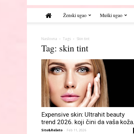
Ženski ugao
Muški ugao
Naslovna
Tags
Skin tint
Tag: skin tint
Expensive skin: Ultrahit beauty
trend 2026. koji čini da vaša koža.
Sito&Rešeto
-
Feb 11, 2026