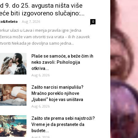
d 9. do 25. avgusta ništa više
eće biti izgovoreno slučajno:...
to&Rešeto
-
Aug 7, 2026
0
rkur ulazi u Lava i menja pravila igre: Jedna
čenica može vam otvoriti sva vrata – ili ih zauvek
tvoriti Nekada je dovoljna samo jedna...
Plaše se samoće, a beže čim ih
neko zavoli: Psihologija
otkriva...
Aug 6, 2026
Zašto narcisi manipulišu?
Mračno poreklo njihove
„ljubavi“ koje vas uništava
Aug 6, 2026
Zašto ste prema sebi najstroži?
Vreme je da prestanete da
budete...
Aug 6, 2026