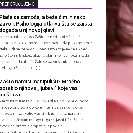
PREPORUČUJEMO
Plaše se samoće, a beže čim ih neko
zavoli: Psihologija otkriva šta se zaista
događa u njihovoj glavi
Intimna anksioznost: Zašto se neki ljudi više plaše
bliskosti nego samoće – i beže baš kada postane lepo?
Neki ljudi ne beže od ljubavi zato što je ne žele – već
zato što im bliskost aktivira alarm koji samoća nikada
nije umela da uključi. Žale se da su sami… a onda
pobegnu čim ih neko […]
Zašto narcisi manipulišu? Mračno
poreklo njihove „ljubavi“ koje vas
uništava
Zašto narcisi manipulišu? Nije slučajno. To je duboko
narcisoidno poreklo koje ih tera da vas kontrolišu
umesto da vas vole. Ako ste ikada bili sa narcisom –
ovaj tekst će vam mnogo toga razjasniti. Pročitajte i
ovo: Gde prestaje empatija, a počinje
samodestrukcija: Da li empatija vodi u loše životne