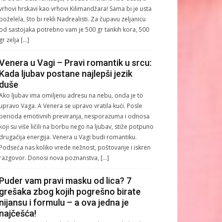
vrhovi hrskavi kao vrhovi Kilimandžara! Sama bi je usta
poželela, što bi rekli Nadrealisti. Za čupavu zeljanicu
od sastojaka potrebno vam je 500 gr tankih kora, 500
gr zelja […]
Venera u Vagi – Pravi romantik u srcu:
Kada ljubav postane najlepši jezik
duše
Ako ljubav ima omiljenu adresu na nebu, onda je to
upravo Vaga. A Venera se upravo vratila kući. Posle
perioda emotivnih previranja, nesporazuma i odnosa
koji su više ličili na borbu nego na ljubav, stiže potpuno
drugačija energija. Venera u Vagi budi romantiku.
Podseća nas koliko vrede nežnost, poštovanje i iskren
razgovor. Donosi nova poznanstva, […]
Puder vam pravi masku od lica? 7
grešaka zbog kojih pogrešno birate
nijansu i formulu – a ova jedna je
najčešća!