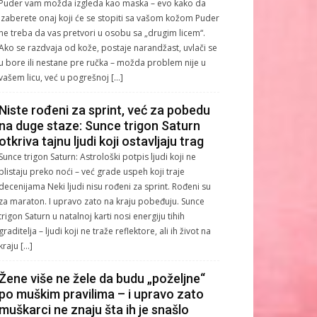
Puder vam možda izgleda kao maska – evo kako da
izaberete onaj koji će se stopiti sa vašom kožom Puder
ne treba da vas pretvori u osobu sa „drugim licem“.
Ako se razdvaja od kože, postaje narandžast, uvlači se
u bore ili nestane pre ručka – možda problem nije u
vašem licu, već u pogrešnoj […]
Niste rođeni za sprint, već za pobedu
na duge staze: Sunce trigon Saturn
otkriva tajnu ljudi koji ostavljaju trag
Sunce trigon Saturn: Astrološki potpis ljudi koji ne
blistaju preko noći – već grade uspeh koji traje
decenijama Neki ljudi nisu rođeni za sprint. Rođeni su
za maraton. I upravo zato na kraju pobeđuju. Sunce
trigon Saturn u natalnoj karti nosi energiju tihih
graditelja – ljudi koji ne traže reflektore, ali ih život na
kraju […]
Žene više ne žele da budu „poželjne“
po muškim pravilima – i upravo zato
muškarci ne znaju šta ih je snašlo