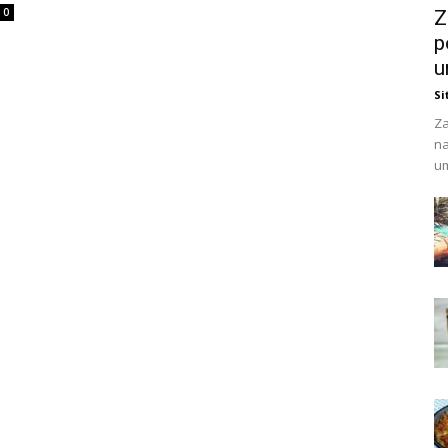
0
Z
p
u
Si
Za
na
um