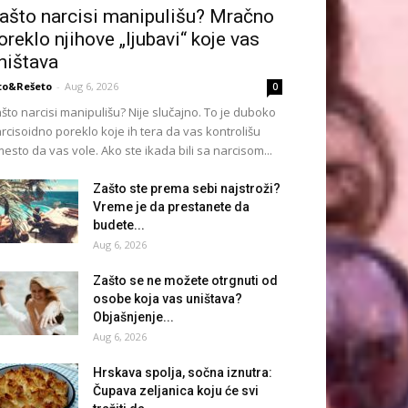
ašto narcisi manipulišu? Mračno
oreklo njihove „ljubavi“ koje vas
ništava
to&Rešeto
-
Aug 6, 2026
0
što narcisi manipulišu? Nije slučajno. To je duboko
rcisoidno poreklo koje ih tera da vas kontrolišu
esto da vas vole. Ako ste ikada bili sa narcisom...
Zašto ste prema sebi najstroži?
Vreme je da prestanete da
budete...
Aug 6, 2026
Zašto se ne možete otrgnuti od
osobe koja vas uništava?
Objašnjenje...
Aug 6, 2026
Hrskava spolja, sočna iznutra:
Čupava zeljanica koju će svi