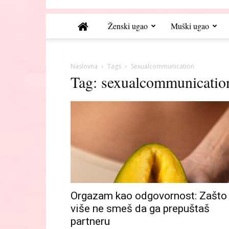
Ženski ugao
Muški ugao
Naslovna
Tags
Sexualcommunication
Tag: sexualcommunicatio
Orgazam kao odgovornost: Zašto
više ne smeš da ga prepuštaš
partneru