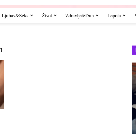
Ljubav&Seks
Život
Zdravlje&Duh
Lepota
n