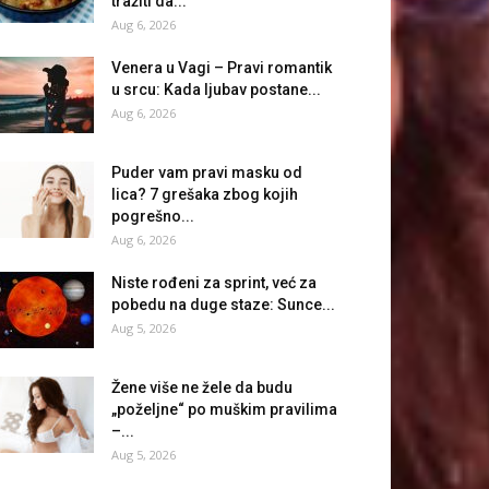
tražiti da...
Aug 6, 2026
Venera u Vagi – Pravi romantik
u srcu: Kada ljubav postane...
Aug 6, 2026
Puder vam pravi masku od
lica? 7 grešaka zbog kojih
pogrešno...
Aug 6, 2026
Niste rođeni za sprint, već za
pobedu na duge staze: Sunce...
Aug 5, 2026
Žene više ne žele da budu
„poželjne“ po muškim pravilima
–...
Aug 5, 2026