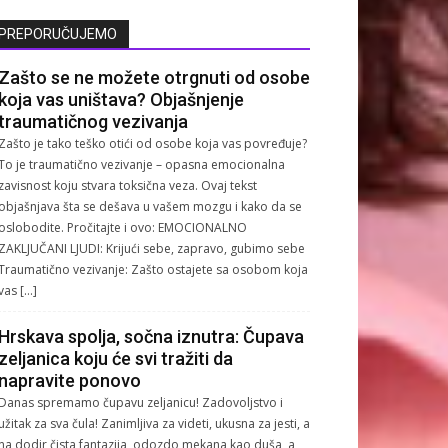
PREPORUČUJEMO
Zašto se ne možete otrgnuti od osobe
koja vas uništava? Objašnjenje
traumatičnog vezivanja
Zašto je tako teško otići od osobe koja vas povređuje?
To je traumatično vezivanje – opasna emocionalna
zavisnost koju stvara toksična veza. Ovaj tekst
objašnjava šta se dešava u vašem mozgu i kako da se
oslobodite. Pročitajte i ovo: EMOCIONALNO
ZAKLJUČANI LJUDI: Krijući sebe, zapravo, gubimo sebe
Traumatično vezivanje: Zašto ostajete sa osobom koja
vas […]
Hrskava spolja, sočna iznutra: Čupava
zeljanica koju će svi tražiti da
napravite ponovo
Danas spremamo čupavu zeljanicu! Zadovoljstvo i
užitak za sva čula! Zanimljiva za videti, ukusna za jesti, a
na dodir čista fantazija, odozdo mekana kao duša, a