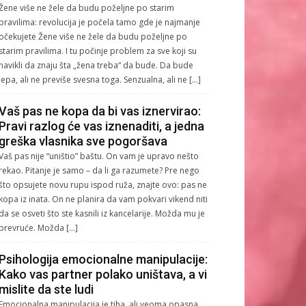
Žene više ne žele da budu poželjne po starim
pravilima: revolucija je počela tamo gde je najmanje
očekujete Žene više ne žele da budu poželjne po
starim pravilima. I tu počinje problem za sve koji su
navikli da znaju šta „žena treba“ da bude. Da bude
lepa, ali ne previše svesna toga. Senzualna, ali ne […]
Vaš pas ne kopa da bi vas iznervirao:
Pravi razlog će vas iznenaditi, a jedna
greška vlasnika sve pogoršava
Vaš pas nije “uništio” baštu. On vam je upravo nešto
rekao. Pitanje je samo – da li ga razumete? Pre nego
što opsujete novu rupu ispod ruža, znajte ovo: pas ne
kopa iz inata. On ne planira da vam pokvari vikend niti
da se osveti što ste kasnili iz kancelarije. Možda mu je
prevruće. Možda […]
Psihologija emocionalne manipulacije:
Kako vas partner polako uništava, a vi
mislite da ste ludi
Emocionalna manipulacija je tiha, ali veoma opasna.