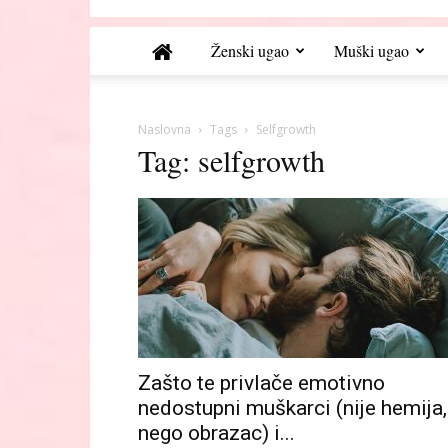
Ženski ugao
Muški ugao
Naslovna
Tags
Selfgrowth
Tag: selfgrowth
Zašto te privlače emotivno
nedostupni muškarci (nije hemija,
nego obrazac) i...