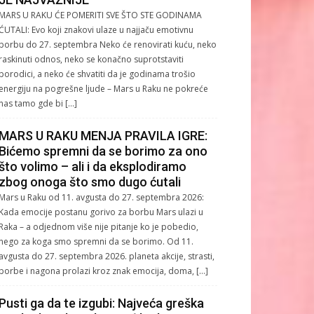
MARS U RAKU ĆE POMERITI SVE ŠTO STE GODINAMA
ĆUTALI: Evo koji znakovi ulaze u najjaču emotivnu
borbu do 27. septembra Neko će renovirati kuću, neko
raskinuti odnos, neko se konačno suprotstaviti
porodici, a neko će shvatiti da je godinama trošio
energiju na pogrešne ljude – Mars u Raku ne pokreće
nas tamo gde bi […]
MARS U RAKU MENJA PRAVILA IGRE:
Bićemo spremni da se borimo za ono
što volimo – ali i da eksplodiramo
zbog onoga što smo dugo ćutali
Mars u Raku od 11. avgusta do 27. septembra 2026:
Kada emocije postanu gorivo za borbu Mars ulazi u
Raka – a odjednom više nije pitanje ko je pobedio,
nego za koga smo spremni da se borimo. Od 11.
avgusta do 27. septembra 2026. planeta akcije, strasti,
borbe i nagona prolazi kroz znak emocija, doma, […]
Pusti ga da te izgubi: Najveća greška