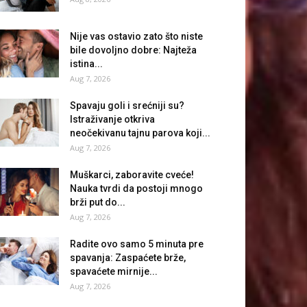
Nije vas ostavio zato što niste
bile dovoljno dobre: Najteža
istina...
Aug 7, 2026
Spavaju goli i srećniji su?
Istraživanje otkriva
neočekivanu tajnu parova koji...
Aug 7, 2026
Muškarci, zaboravite cveće!
Nauka tvrdi da postoji mnogo
brži put do...
Aug 7, 2026
Radite ovo samo 5 minuta pre
spavanja: Zaspaćete brže,
spavaćete mirnije...
Aug 7, 2026