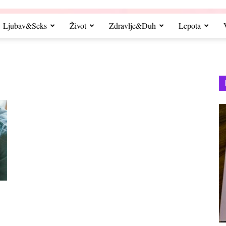
Ljubav&Seks
Život
Zdravlje&Duh
Lepota