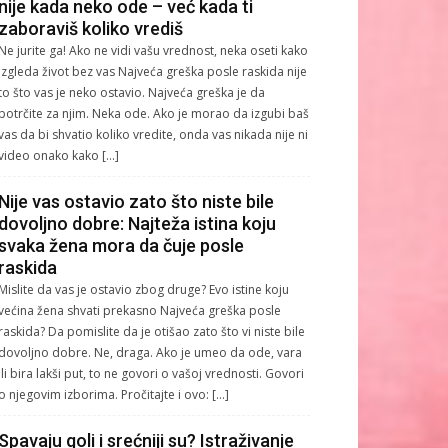
nije kada neko ode – već kada ti
zaboraviš koliko vrediš
Ne jurite ga! Ako ne vidi vašu vrednost, neka oseti kako
izgleda život bez vas Najveća greška posle raskida nije
to što vas je neko ostavio. Najveća greška je da
potrčite za njim. Neka ode. Ako je morao da izgubi baš
vas da bi shvatio koliko vredite, onda vas nikada nije ni
video onako kako […]
Nije vas ostavio zato što niste bile
dovoljno dobre: Najteža istina koju
svaka žena mora da čuje posle
raskida
Mislite da vas je ostavio zbog druge? Evo istine koju
većina žena shvati prekasno Najveća greška posle
raskida? Da pomislite da je otišao zato što vi niste bile
dovoljno dobre. Ne, draga. Ako je umeo da ode, vara
ili bira lakši put, to ne govori o vašoj vrednosti. Govori
o njegovim izborima. Pročitajte i ovo: […]
Spavaju goli i srećniji su? Istraživanje