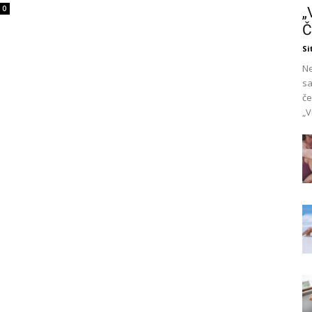
0
„
Č
Si
Ne
sa
če
„V