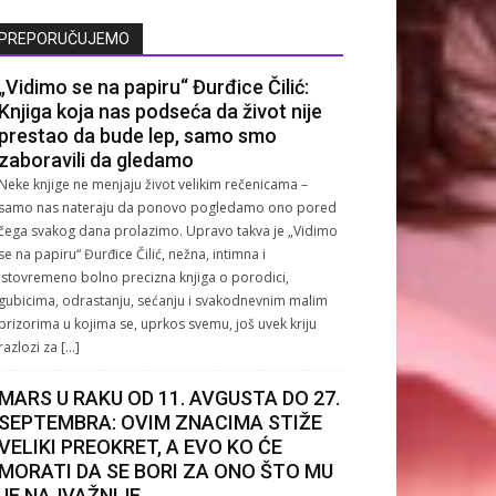
PREPORUČUJEMO
„Vidimo se na papiru“ Đurđice Čilić:
Knjiga koja nas podseća da život nije
prestao da bude lep, samo smo
zaboravili da gledamo
Neke knjige ne menjaju život velikim rečenicama –
samo nas nateraju da ponovo pogledamo ono pored
čega svakog dana prolazimo. Upravo takva je „Vidimo
se na papiru“ Đurđice Čilić, nežna, intimna i
istovremeno bolno precizna knjiga o porodici,
gubicima, odrastanju, sećanju i svakodnevnim malim
prizorima u kojima se, uprkos svemu, još uvek kriju
razlozi za […]
MARS U RAKU OD 11. AVGUSTA DO 27.
SEPTEMBRA: OVIM ZNACIMA STIŽE
VELIKI PREOKRET, A EVO KO ĆE
MORATI DA SE BORI ZA ONO ŠTO MU
JE NAJVAŽNIJE