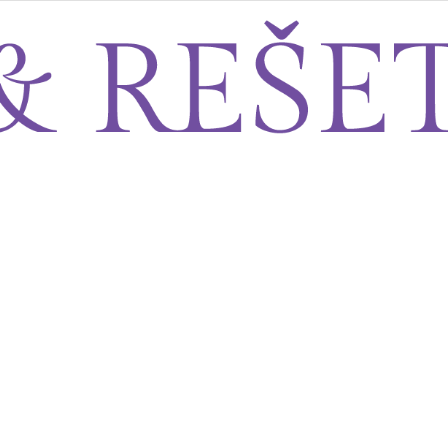
Sito&Rešeto