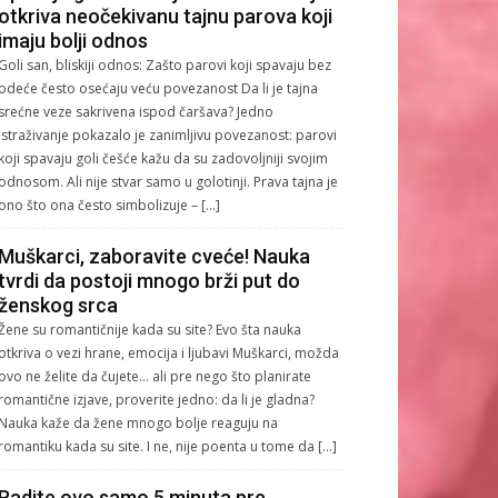
otkriva neočekivanu tajnu parova koji
imaju bolji odnos
Goli san, bliskiji odnos: Zašto parovi koji spavaju bez
odeće često osećaju veću povezanost Da li je tajna
srećne veze sakrivena ispod čaršava? Jedno
istraživanje pokazalo je zanimljivu povezanost: parovi
koji spavaju goli češće kažu da su zadovoljniji svojim
odnosom. Ali nije stvar samo u golotinji. Prava tajna je
ono što ona često simbolizuje – […]
Muškarci, zaboravite cveće! Nauka
tvrdi da postoji mnogo brži put do
ženskog srca
Žene su romantičnije kada su site? Evo šta nauka
otkriva o vezi hrane, emocija i ljubavi Muškarci, možda
ovo ne želite da čujete… ali pre nego što planirate
romantične izjave, proverite jedno: da li je gladna?
Nauka kaže da žene mnogo bolje reaguju na
romantiku kada su site. I ne, nije poenta u tome da […]
Radite ovo samo 5 minuta pre