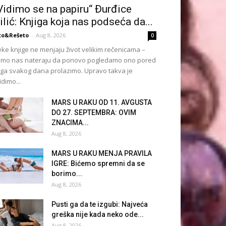
Vidimo se na papiru“ Đurđice
ilić: Knjiga koja nas podseća da...
to&Rešeto
-
Aug 8, 2026
0
ke knjige ne menjaju život velikim rečenicama –
mo nas nateraju da ponovo pogledamo ono pored
ga svakog dana prolazimo. Upravo takva je
idimo...
MARS U RAKU OD 11. AVGUSTA
DO 27. SEPTEMBRA: OVIM
ZNACIMA...
Aug 8, 2026
MARS U RAKU MENJA PRAVILA
IGRE: Bićemo spremni da se
borimo...
Aug 8, 2026
Pusti ga da te izgubi: Najveća
greška nije kada neko ode...
Aug 8, 2026