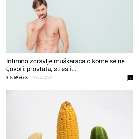
Intimno zdravlje muškaraca o kome se ne
govori: prostata, stres i...
Sito&Rešeto
-
May 3, 2026
0