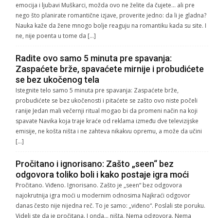
emocija i ljubavi Muškarci, možda ovo ne želite da čujete… ali pre
nego što planirate romantične izjave, proverite jedno: da li je gladna?
Nauka kaže da žene mnogo bolje reaguju na romantiku kada su site. I
ne, nije poenta u tome da […]
Radite ovo samo 5 minuta pre spavanja:
Zaspaćete brže, spavaćete mirnije i probudićete
se bez ukočenog tela
Istegnite telo samo 5 minuta pre spavanja: Zaspaćete brže,
probudićete se bez ukočenosti i pitaćete se zašto ovo niste počeli
ranije Jedan mali večernji ritual mogao bi da promeni način na koji
spavate Navika koja traje kraće od reklama između dve televizijske
emisije, ne košta ništa i ne zahteva nikakvu opremu, a može da učini
[…]
Pročitano i ignorisano: Zašto „seen“ bez
odgovora toliko boli i kako postaje igra moći
Pročitano. Viđeno. Ignorisano. Zašto je „seen“ bez odgovora
najokrutnija igra moći u modernim odnosima Najkraći odgovor
danas često nije nijedna reč. To je samo: „viđeno“. Poslali ste poruku.
Videli ste da je pročitana. I onda… ništa. Nema odgovora. Nema