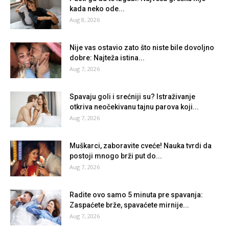
kada neko ode...
Aug 8, 2026
Nije vas ostavio zato što niste bile dovoljno
dobre: Najteža istina...
Aug 7, 2026
Spavaju goli i srećniji su? Istraživanje
otkriva neočekivanu tajnu parova koji...
Aug 7, 2026
Muškarci, zaboravite cveće! Nauka tvrdi da
postoji mnogo brži put do...
Aug 7, 2026
Radite ovo samo 5 minuta pre spavanja:
Zaspaćete brže, spavaćete mirnije...
Aug 7, 2026