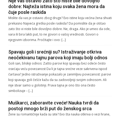
Nije vas ostavio zato što niste bile dovoljno
dobre: Najteža istina koju svaka žena mora da
čuje posle raskida
Mislite da vas je ostavio zbog druge? Evo istine koju većina žena shvati
prekasno Najveća greška posle raskida? Da pomislite da je otišao
zato što vi niste bile dovoljno dobre. Ne, draga. Ako je umeo da ode,
vara ili bira lakši put, to ne govori o vašoj vrednosti. Govori o
njegovim izborima. Pročitajte i ovo: […]
Spavaju goli i srećniji su? Istraživanje otkriva
neočekivanu tajnu parova koji imaju bolji odnos
Goli san, bliskiji odnos: Zašto parovi koji spavaju bez odeće često
osećaju veću povezanost Da li je tajna srećne veze sakrivena ispod
čaršava? Jedno istraživanje pokazalo je zanimljivu povezanost: parovi
koji spavaju goli češće kažu da su zadovoljniji svojim odnosom. Ali
nije stvar samo u golotinji. Prava tajna je ono što ona često
simbolizuje – […]
Muškarci, zaboravite cveće! Nauka tvrdi da
postoji mnogo brži put do ženskog srca
Žene su romantičnije kada su site? Evo šta nauka otkriva o vezi hrane,