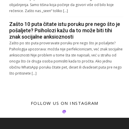
objašnjenja. Samo tišina koja počinje da govori više od bilo koje
rečenice. Zašto nas „seen“ toliko […]
Zašto 10 puta čitate istu poruku pre nego što je
pošaljete? Psiholozi kažu da to može biti tihi
znak socijalne anksioznosti
Zašto po sto puta proveravate poruku pre nego što je pošaljete?
Psihologija upozorava: možda nije perfekcionizam, već znak socijalne
anksioznosti Nije problem u tome šta ste napisali, već u strahu od
onoga što će druga osoba pomisliti kada to pročita. Ako jednu
običnu WhatsApp poruku čitate pet, deset ili dvadeset puta pre nego
što pritisnete […]
FOLLOW US ON INSTAGRAM
@