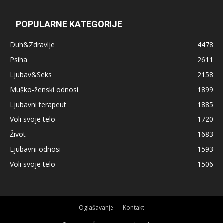
POPULARNE KATEGORIJE
Duh&Zdravlje
4478
Psiha
2611
Ljubav&Seks
2158
Muško-ženski odnosi
1899
Ljubavni terapeut
1885
Voli svoje telo
1720
Život
1683
Ljubavni odnosi
1593
Voli svoje telo
1506
Oglašavanje
Kontakt