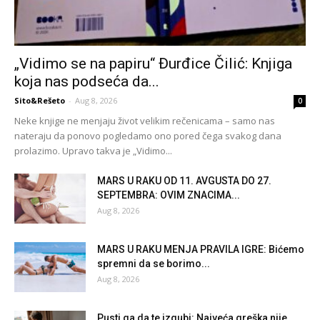
„Vidimo se na papiru“ Đurđice Čilić: Knjiga
koja nas podseća da...
Sito&Rešeto
-
Aug 8, 2026
0
Neke knjige ne menjaju život velikim rečenicama – samo nas
nateraju da ponovo pogledamo ono pored čega svakog dana
prolazimo. Upravo takva je „Vidimo...
MARS U RAKU OD 11. AVGUSTA DO 27.
SEPTEMBRA: OVIM ZNACIMA...
Aug 8, 2026
MARS U RAKU MENJA PRAVILA IGRE: Bićemo
spremni da se borimo...
Aug 8, 2026
Pusti ga da te izgubi: Najveća greška nije