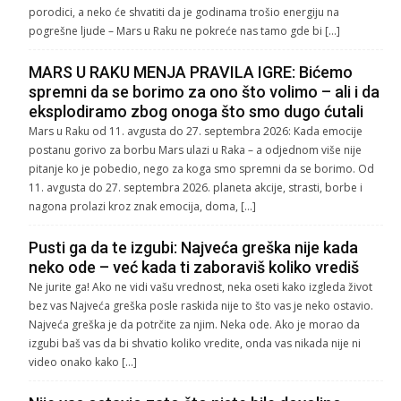
porodici, a neko će shvatiti da je godinama trošio energiju na
pogrešne ljude – Mars u Raku ne pokreće nas tamo gde bi […]
MARS U RAKU MENJA PRAVILA IGRE: Bićemo
spremni da se borimo za ono što volimo – ali i da
eksplodiramo zbog onoga što smo dugo ćutali
Mars u Raku od 11. avgusta do 27. septembra 2026: Kada emocije
postanu gorivo za borbu Mars ulazi u Raka – a odjednom više nije
pitanje ko je pobedio, nego za koga smo spremni da se borimo. Od
11. avgusta do 27. septembra 2026. planeta akcije, strasti, borbe i
nagona prolazi kroz znak emocija, doma, […]
Pusti ga da te izgubi: Najveća greška nije kada
neko ode – već kada ti zaboraviš koliko vrediš
Ne jurite ga! Ako ne vidi vašu vrednost, neka oseti kako izgleda život
bez vas Najveća greška posle raskida nije to što vas je neko ostavio.
Najveća greška je da potrčite za njim. Neka ode. Ako je morao da
izgubi baš vas da bi shvatio koliko vredite, onda vas nikada nije ni
video onako kako […]