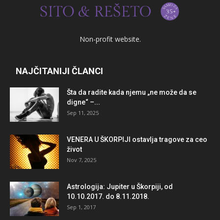
Non-profit website.
NAJČITANIJI ČLANCI
Šta da radite kada njemu „ne može da se
digne“ –...
Sep 11, 2025
VENERA U ŠKORPIJI ostavlja tragove za ceo
život
Nov 7, 2025
Astrologija: Jupiter u Škorpiji, od
10.10.2017. do 8.11.2018.
Sep 1, 2017