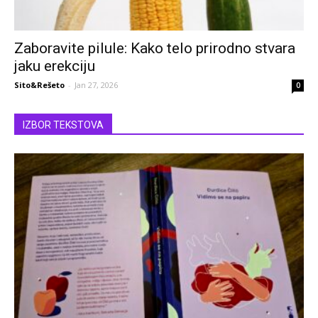
Zaboravite pilule: Kako telo prirodno stvara
jaku erekciju
Sito&Rešeto
-
Jan 27, 2026
0
IZBOR TEKSTOVA