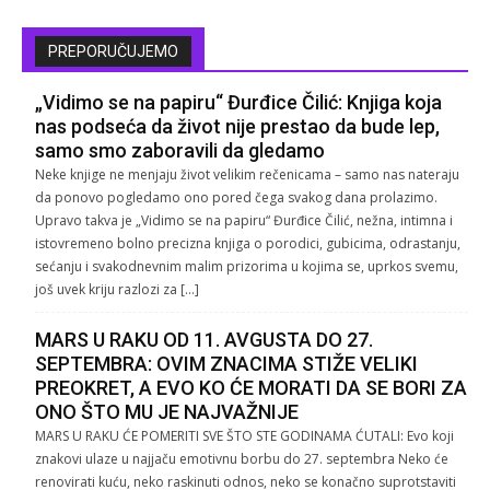
PREPORUČUJEMO
„Vidimo se na papiru“ Đurđice Čilić: Knjiga koja
nas podseća da život nije prestao da bude lep,
samo smo zaboravili da gledamo
Neke knjige ne menjaju život velikim rečenicama – samo nas nateraju
da ponovo pogledamo ono pored čega svakog dana prolazimo.
Upravo takva je „Vidimo se na papiru“ Đurđice Čilić, nežna, intimna i
istovremeno bolno precizna knjiga o porodici, gubicima, odrastanju,
sećanju i svakodnevnim malim prizorima u kojima se, uprkos svemu,
još uvek kriju razlozi za […]
MARS U RAKU OD 11. AVGUSTA DO 27.
SEPTEMBRA: OVIM ZNACIMA STIŽE VELIKI
PREOKRET, A EVO KO ĆE MORATI DA SE BORI ZA
ONO ŠTO MU JE NAJVAŽNIJE
MARS U RAKU ĆE POMERITI SVE ŠTO STE GODINAMA ĆUTALI: Evo koji
znakovi ulaze u najjaču emotivnu borbu do 27. septembra Neko će
renovirati kuću, neko raskinuti odnos, neko se konačno suprotstaviti