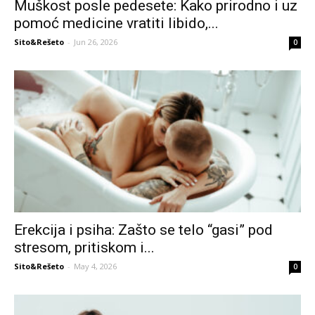
Muškost posle pedesete: Kako prirodno i uz
pomoć medicine vratiti libido,...
Sito&Rešeto
-
Jun 26, 2026
0
Erekcija i psiha: Zašto se telo “gasi” pod
stresom, pritiskom i...
Sito&Rešeto
-
May 4, 2026
0