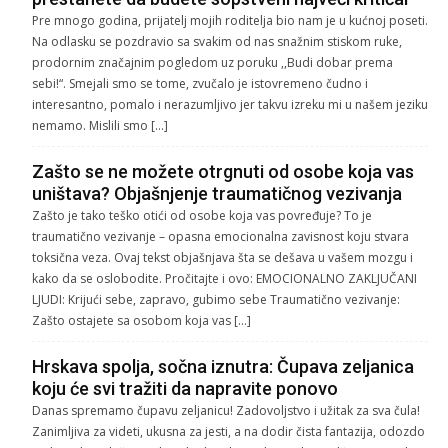
Pre mnogo godina, prijatelj mojih roditelja bio nam je u kućnoj poseti.
Na odlasku se pozdravio sa svakim od nas snažnim stiskom ruke,
prodornim značajnim pogledom uz poruku ,,Budi dobar prema
sebi!“. Smejali smo se tome, zvučalo je istovremeno čudno i
interesantno, pomalo i nerazumljivo jer takvu izreku mi u našem jeziku
nemamo. Mislili smo […]
Zašto se ne možete otrgnuti od osobe koja vas
uništava? Objašnjenje traumatičnog vezivanja
Zašto je tako teško otići od osobe koja vas povređuje? To je
traumatično vezivanje – opasna emocionalna zavisnost koju stvara
toksična veza. Ovaj tekst objašnjava šta se dešava u vašem mozgu i
kako da se oslobodite. Pročitajte i ovo: EMOCIONALNO ZAKLJUČANI
LJUDI: Krijući sebe, zapravo, gubimo sebe Traumatično vezivanje:
Zašto ostajete sa osobom koja vas […]
Hrskava spolja, sočna iznutra: Čupava zeljanica
koju će svi tražiti da napravite ponovo
Danas spremamo čupavu zeljanicu! Zadovoljstvo i užitak za sva čula!
Zanimljiva za videti, ukusna za jesti, a na dodir čista fantazija, odozdo