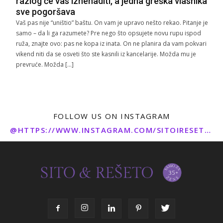
razlog će vas iznenaditi, a jedna greška vlasnika
sve pogoršava
Vaš pas nije “uništio” baštu. On vam je upravo nešto rekao. Pitanje je
samo – da li ga razumete? Pre nego što opsujete novu rupu ispod
ruža, znajte ovo: pas ne kopa iz inata. On ne planira da vam pokvari
vikend niti da se osveti što ste kasnili iz kancelarije. Možda mu je
prevruće. Možda […]
FOLLOW US ON INSTAGRAM
@HTTPS://WWW.INSTAGRAM.COM/SITOIRESETO/