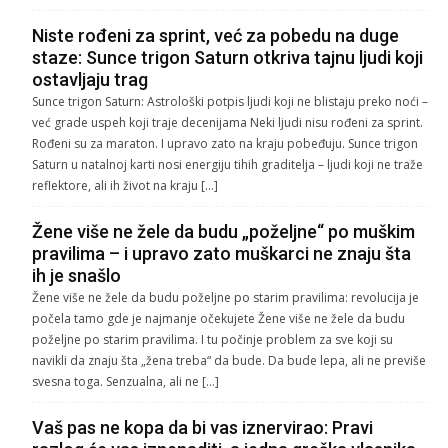
Niste rođeni za sprint, već za pobedu na duge
staze: Sunce trigon Saturn otkriva tajnu ljudi koji
ostavljaju trag
Sunce trigon Saturn: Astrološki potpis ljudi koji ne blistaju preko noći –
već grade uspeh koji traje decenijama Neki ljudi nisu rođeni za sprint.
Rođeni su za maraton. I upravo zato na kraju pobeđuju. Sunce trigon
Saturn u natalnoj karti nosi energiju tihih graditelja – ljudi koji ne traže
reflektore, ali ih život na kraju […]
Žene više ne žele da budu „poželjne“ po muškim
pravilima – i upravo zato muškarci ne znaju šta
ih je snašlo
Žene više ne žele da budu poželjne po starim pravilima: revolucija je
počela tamo gde je najmanje očekujete Žene više ne žele da budu
poželjne po starim pravilima. I tu počinje problem za sve koji su
navikli da znaju šta „žena treba“ da bude. Da bude lepa, ali ne previše
svesna toga. Senzualna, ali ne […]
Vaš pas ne kopa da bi vas iznervirao: Pravi