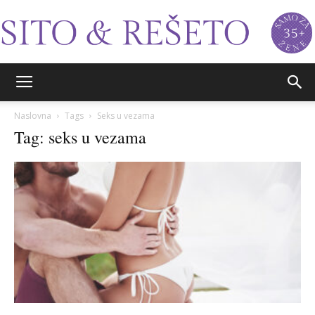
Sito&Rešeto
Naslovna
Tags
Seks u vezama
Tag: seks u vezama