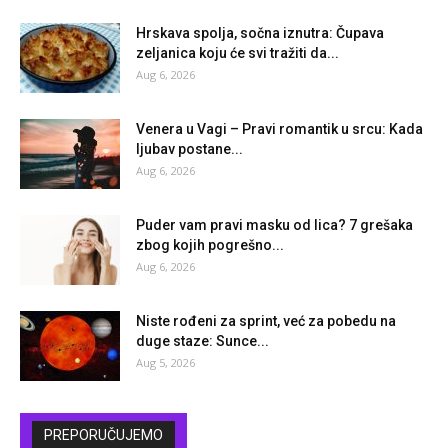
Hrskava spolja, sočna iznutra: Čupava
zeljanica koju će svi tražiti da...
Aug 6, 2026
Venera u Vagi – Pravi romantik u srcu: Kada
ljubav postane...
Aug 6, 2026
Puder vam pravi masku od lica? 7 grešaka
zbog kojih pogrešno...
Aug 6, 2026
Niste rođeni za sprint, već za pobedu na
duge staze: Sunce...
Aug 5, 2026
PREPORUČUJEMO