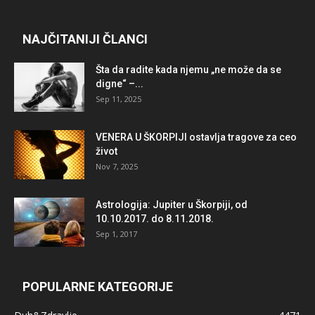
NAJČITANIJI ČLANCI
Šta da radite kada njemu „ne može da se
digne“ –...
Sep 11, 2025
VENERA U ŠKORPIJI ostavlja tragove za ceo
život
Nov 7, 2025
Astrologija: Jupiter u Škorpiji, od
10.10.2017. do 8.11.2018.
Sep 1, 2017
POPULARNE KATEGORIJE