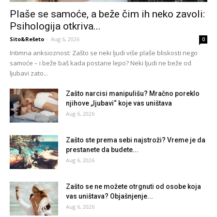
Plaše se samoće, a beže čim ih neko zavoli:
Psihologija otkriva...
Sito&Rešeto
-
Aug 6, 2026
0
Intimna anksioznost: Zašto se neki ljudi više plaše bliskosti nego
samoće – i beže baš kada postane lepo? Neki ljudi ne beže od
ljubavi zato...
Zašto narcisi manipulišu? Mračno poreklo
njihove „ljubavi“ koje vas uništava
Aug 6, 2026
Zašto ste prema sebi najstroži? Vreme je da
prestanete da budete...
Aug 6, 2026
Zašto se ne možete otrgnuti od osobe koja
vas uništava? Objašnjenje...
Aug 6, 2026