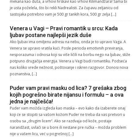
mekana kao duša, a vrhovi hrskavi kao vrhovi Kilimandžara! Sama bi
je usta poželela, što bi rekli Nadrealisti. Za čupavu zeljanicu od
sastojaka potrebno vam je 500 gr tankih kora, 500 gr zelja […]
Venera u Vagi – Pravi romantik u srcu: Kada
ljubav postane najlepši jezik duše
Ako ljubav ima omiljenu adresu na nebu, onda je to upravo Vaga. A
Venera se upravo vratila kući. Posle perioda emotivnih previranja,
nesporazuma i odnosa koji su više ličili na borbu nego na ljubav, stiže
potpuno drugačija energija. Venera u Vagi budi romantiku. Podseća
nas koliko vrede nežnost, poštovanje i iskren razgovor. Donosi nova
poznanstva, […]
Puder vam pravi masku od lica? 7 grešaka zbog
kojih pogrešno birate nijansu i formulu – a ova
jedna je najčešća!
Puder vam možda izgleda kao maska – evo kako da izaberete onaj
koji će se stopiti sa vašom kožom Puder ne treba da vas pretvori u
osobu sa „drugim licem“. Ako se razdvaja od kože, postaje
narandžast, uvlači se u bore ili nestane pre ručka – možda problem
nije u vašem licu, već u pogrešnoj […]