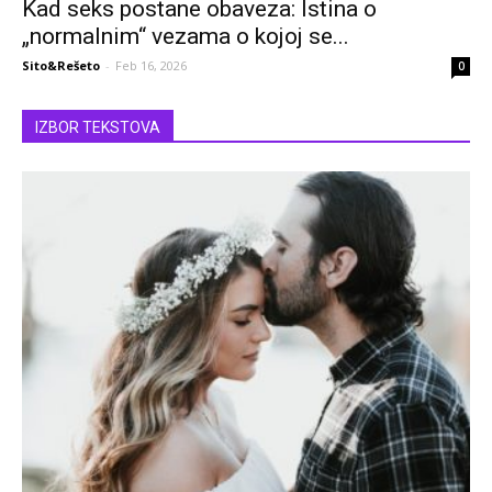
Kad seks postane obaveza: Istina o
„normalnim“ vezama o kojoj se...
Sito&Rešeto
-
Feb 16, 2026
0
IZBOR TEKSTOVA