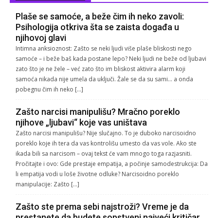
Plaše se samoće, a beže čim ih neko zavoli:
Psihologija otkriva šta se zaista događa u
njihovoj glavi
Intimna anksioznost: Zašto se neki ljudi više plaše bliskosti nego
samoće – i beže baš kada postane lepo? Neki ljudi ne beže od ljubavi
zato što je ne žele – već zato što im bliskost aktivira alarm koji
samoća nikada nije umela da uključi. Žale se da su sami… a onda
pobegnu čim ih neko […]
Zašto narcisi manipulišu? Mračno poreklo
njihove „ljubavi“ koje vas uništava
Zašto narcisi manipulišu? Nije slučajno. To je duboko narcisoidno
poreklo koje ih tera da vas kontrolišu umesto da vas vole. Ako ste
ikada bili sa narcisom – ovaj tekst će vam mnogo toga razjasniti.
Pročitajte i ovo: Gde prestaje empatija, a počinje samodestrukcija: Da
li empatija vodi u loše životne odluke? Narcisoidno poreklo
manipulacije: Zašto […]
Zašto ste prema sebi najstroži? Vreme je da
prestanete da budete sopstveni najveći kritičar